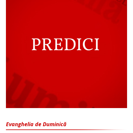
Evanghelia de Duminică