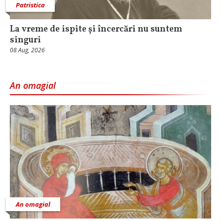
Patristica
La vreme de ispite și încercări nu suntem
singuri
08 Aug, 2026
An omagial
An omagial