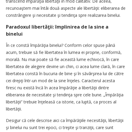
transcend împărăţia libertăţii în mod calitativ. De aceea,
recunoaştem mai întâi două aspecte ale libertăţii: eliberarea de
constrângere şi necesitate şi tendinţa spre realizarea binelui.
Paradoxul libertăţii: împlinirea de la sine a
binelui
În ce constă împărăţia binelui? Conform celor spuse până
acum, trebuie să fie libertatea în lumea ei proprie, conformă,
morală. Nu mai poate să fie această lume echivocă, în care
libertatea de alegere devine un chin, ci acea lume clară, în care
libertatea constă în bucuria de bine şi în săvârşirea lui de către
cei drepţi într-un mod de la sine înţeles. Caracterul acesta
firesc nu există încă în acea împărăţie a libertăţii dintre
eliberarea de necesitate şi tendinţa spre cele bune. „Împărăţia
libertăţii” trebuie înţeleasă ca istorie, ca luptă, ca proces al
libertăţii.
Desigur că cele descrise aici ca împărăţiile necesităţii, libertăţii
şi binelui nu sunt trei epoci, ci trepte şi tranziţii, care sunt