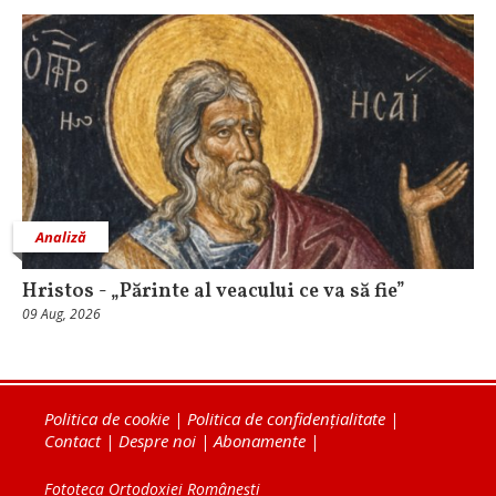
Analiză
Hristos - „Părinte al veacului ce va să fie”
09 Aug, 2026
Politica de cookie
|
Politica de confidențialitate
|
Contact
|
Despre noi
|
Abonamente
|
Fototeca Ortodoxiei Românești