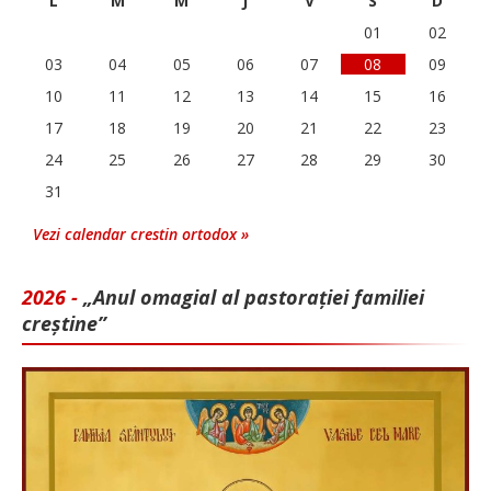
L
M
M
J
V
S
D
01
02
03
04
05
06
07
08
09
10
11
12
13
14
15
16
17
18
19
20
21
22
23
24
25
26
27
28
29
30
31
Vezi calendar crestin ortodox »
2026 -
„Anul omagial al pastorației familiei
creștine”