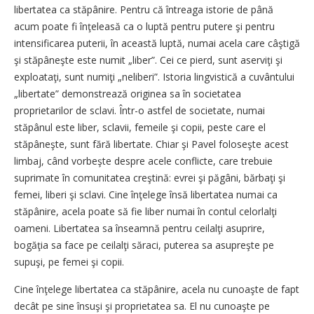
libertatea ca stăpânire. Pentru că întreaga istorie de până
acum poate fi înţeleasă ca o luptă pentru putere şi pentru
intensificarea puterii, în această luptă, numai acela care câştigă
şi stăpâneşte este numit „liber”. Cei ce pierd, sunt aserviţi şi
exploataţi, sunt numiţi „neliberi”. Istoria lingvistică a cuvântului
„libertate” demonstrează originea sa în societatea
proprietarilor de sclavi. Într-o astfel de societate, numai
stăpânul este liber, sclavii, femeile şi copii, peste care el
stăpâneşte, sunt fără libertate. Chiar şi Pavel foloseşte acest
limbaj, când vorbeşte despre acele conflicte, care trebuie
suprimate în comunitatea creştină: evrei şi păgâni, bărbaţi şi
femei, liberi şi sclavi. Cine înţelege însă libertatea numai ca
stăpânire, acela poate să fie liber numai în contul celorlalţi
oameni. Libertatea sa înseamnă pentru ceilalţi asuprire,
bogăţia sa face pe ceilalţi săraci, puterea sa asupreşte pe
supuşi, pe femei şi copii.
Cine înţelege libertatea ca stăpânire, acela nu cunoaşte de fapt
decât pe sine însuşi şi proprietatea sa. El nu cunoaşte pe