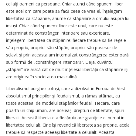
ceilalţi oameni ca persoane. Chiar atunci când spunem: liber
este acel om care poate să facă ceea ce vrea el, înţelegem
libertatea ca stăpânire, anume ca stăpânire a omului asupra lui
însuşi. Chiar când spunem: liber este unul, care nu este
determinat de constrângeri interioare sau exterioare,
înţelegem libertatea ca stăpânire: fiecare trebuie să fie regele
său propriu, propriul său stăpân, propriul său posesor de
sclavi, şi prin aceasta am internalizat constrângerea exterioară
sub formă de „constrângere interioară”. Deja, cuvântul
„stăpân”-ire arată cât de mult înţelesul libertăţii ca stăpânire îşi
are originea în societatea masculină.
Liberalismul burghez totuşi, care a dizolvat în Europa de Vest
absolutismul principilor şi feudalismul, a rămas atârnat, cu
toate acestea, de modelul stăpânilor feudali. Fiecare, care
poartă un chip uman, are aceleaşi drepturi de libertate, spun
liberalii. Această libertate a fiecăruia are graniţele ei numai în
libertatea celuilalt. Cine îşi revendică libertatea sa proprie, acela
trebuie să respecte aceeaşi libertate a celuilalt. Aceasta