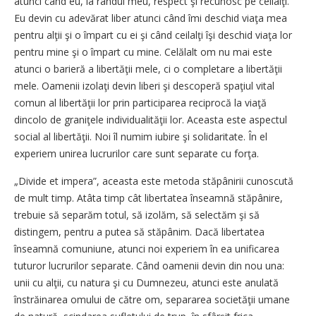
atunci când eu, la rândul meu, respect şi recunosc pe ceilalţi.
Eu devin cu adevărat liber atunci când îmi deschid viaţa mea
pentru alţii şi o împart cu ei şi când ceilalţi îşi deschid viaţa lor
pentru mine şi o împart cu mine. Celălalt om nu mai este
atunci o barieră a libertăţii mele, ci o completare a libertăţii
mele. Oamenii izolaţi devin liberi şi descoperă spaţiul vital
comun al libertăţii lor prin participarea reciprocă la viaţă
dincolo de graniţele individualităţii lor. Aceasta este aspectul
social al libertăţii. Noi îl numim iubire şi solidaritate. În el
experiem unirea lucrurilor care sunt separate cu forţa.
„Divide et impera”, aceasta este metoda stăpânirii cunoscută
de mult timp. Atâta timp cât libertatea înseamnă stăpânire,
trebuie să separăm totul, să izolăm, să selectăm şi să
distingem, pentru a putea să stăpânim. Dacă libertatea
înseamnă comuniune, atunci noi experiem în ea unificarea
tuturor lucrurilor separate. Când oamenii devin din nou una:
unii cu alţii, cu natura şi cu Dumnezeu, atunci este anulată
înstrăinarea omului de către om, separarea societăţii umane