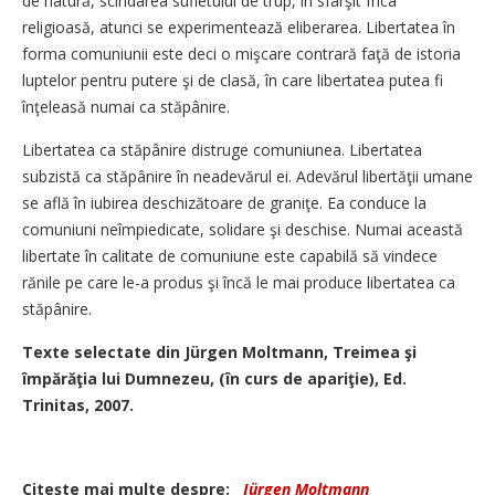
de natură, scindarea sufletului de trup, în sfârşit frica
religioasă, atunci se experimentează eliberarea. Libertatea în
forma comuniunii este deci o mişcare contrară faţă de istoria
luptelor pentru putere şi de clasă, în care libertatea putea fi
înţeleasă numai ca stăpânire.
Libertatea ca stăpânire distruge comuniunea. Libertatea
subzistă ca stăpânire în neadevărul ei. Adevărul libertăţii umane
se află în iubirea deschizătoare de graniţe. Ea conduce la
comuniuni neîmpiedicate, solidare şi deschise. Numai această
libertate în calitate de comuniune este capabilă să vindece
rănile pe care le-a produs şi încă le mai produce libertatea ca
stăpânire.
Texte selectate din Jürgen Moltmann, Treimea şi
împărăţia lui Dumnezeu, (în curs de apariţie), Ed.
Trinitas, 2007.
Citeşte mai multe despre:
Jürgen Moltmann