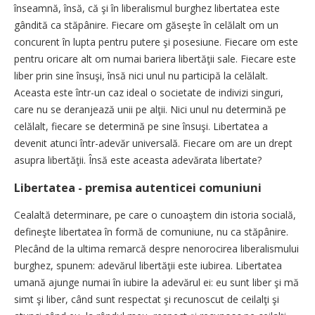
înseamnă, însă, că şi în liberalismul burghez libertatea este
gândită ca stăpânire. Fiecare om găseşte în celălalt om un
concurent în lupta pentru putere şi posesiune. Fiecare om este
pentru oricare alt om numai bariera libertăţii sale. Fiecare este
liber prin sine însuşi, însă nici unul nu participă la celălalt.
Aceasta este într-un caz ideal o societate de indivizi singuri,
care nu se deranjează unii pe alţii. Nici unul nu determină pe
celălalt, fiecare se determină pe sine însuşi. Libertatea a
devenit atunci într-adevăr universală. Fiecare om are un drept
asupra libertăţii. Însă este aceasta adevărata libertate?
Libertatea - premisa autenticei comuniuni
Cealaltă determinare, pe care o cunoaştem din istoria socială,
defineşte libertatea în formă de comuniune, nu ca stăpânire.
Plecând de la ultima remarcă despre nenorocirea liberalismului
burghez, spunem: adevărul libertăţii este iubirea. Libertatea
umană ajunge numai în iubire la adevărul ei: eu sunt liber şi mă
simt şi liber, când sunt respectat şi recunoscut de ceilalţi şi