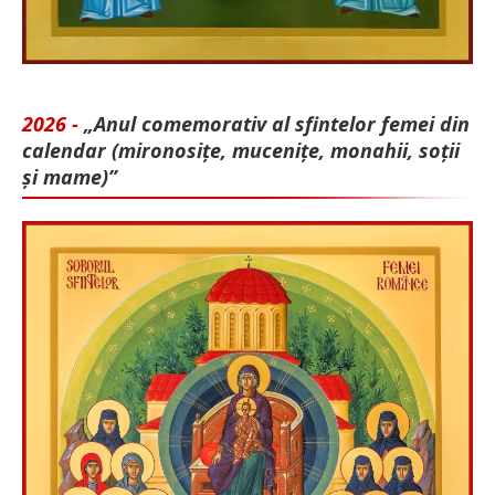
2026 -
„Anul comemorativ al sfintelor femei din
calendar (mironosițe, mu­cenițe, monahii, soții
și mame)”