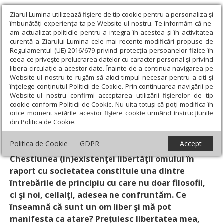
Ziarul Lumina utilizează fişiere de tip cookie pentru a personaliza și
îmbunătăți experiența ta pe Website-ul nostru. Te informăm că ne-
am actualizat politicile pentru a integra în acestea și în activitatea
curentă a Ziarului Lumina cele mai recente modificări propuse de
Regulamentul (UE) 2016/679 privind protecția persoanelor fizice în
ceea ce privește prelucrarea datelor cu caracter personal și privind
libera circulație a acestor date. Înainte de a continua navigarea pe
Website-ul nostru te rugăm să aloci timpul necesar pentru a citi și
Ziarul Lumina
›
Opinii
›
Repere și idei
›
Cine este cu adevărat
înțelege conținutul Politicii de Cookie. Prin continuarea navigării pe
liber?
Website-ul nostru confirmi acceptarea utilizării fişierelor de tip
cookie conform Politicii de Cookie. Nu uita totuși că poți modifica în
Cine este cu adevărat liber?
orice moment setările acestor fişiere cookie urmând instrucțiunile
din Politica de Cookie.
Un articol de:
Ionuţ Bursuc
-
03 Noiembrie 2007
Politica de Cookie
GDPR
Accept
Chestiunea (in)existenţei libertăţii omului în
raport cu societatea constituie una dintre
întrebările de principiu cu care nu doar filosofii,
ci şi noi, ceilalţi, adesea ne confruntăm. Ce
înseamnă că sunt un om liber şi mă pot
manifesta ca atare? Preţuiesc libertatea mea,