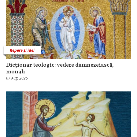
Repere și idei
Dicționar teologic: vedere dumnezeiască,
monah
07 Aug, 2026