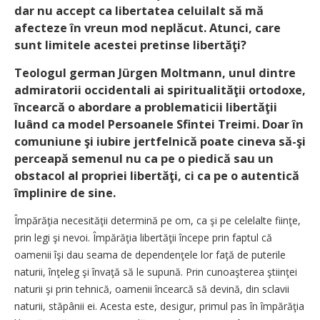
dar nu accept ca libertatea celuilalt să mă
afecteze în vreun mod neplăcut. Atunci, care
sunt limitele acestei pretinse libertăţi?
Teologul german Jürgen Moltmann, unul dintre
admiratorii occidentali ai spiritualităţii ortodoxe,
încearcă o abordare a problematicii libertăţii
luând ca model Persoanele Sfintei Treimi. Doar în
comuniune şi iubire jertfelnică poate cineva să-şi
perceapă semenul nu ca pe o piedică sau un
obstacol al propriei libertăţi, ci ca pe o autentică
împlinire de sine.
Împărăţia necesităţii determină pe om, ca şi pe celelalte fiinţe,
prin legi şi nevoi. Împărăţia libertăţii începe prin faptul că
oamenii îşi dau seama de dependenţele lor faţă de puterile
naturii, înţeleg şi învaţă să le supună. Prin cunoaşterea ştiinţei
naturii şi prin tehnică, oamenii încearcă să devină, din sclavii
naturii, stăpânii ei. Acesta este, desigur, primul pas în împărăţia