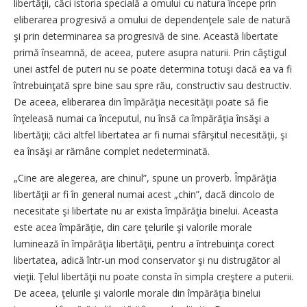
libertăţii, căci istoria specială a omului cu natura începe prin
eliberarea progresivă a omului de dependenţele sale de natură
şi prin determinarea sa progresivă de sine. Această libertate
primă înseamnă, de aceea, putere asupra naturii. Prin câştigul
unei astfel de puteri nu se poate determina totuşi dacă ea va fi
întrebuinţată spre bine sau spre rău, constructiv sau destructiv.
De aceea, eliberarea din împărăţia necesităţii poate să fie
înţeleasă numai ca începutul, nu însă ca împărăţia însăşi a
libertăţii; căci altfel libertatea ar fi numai sfârşitul necesităţii, şi
ea însăşi ar rămâne complet nedeterminată.
„Cine are alegerea, are chinul”, spune un proverb. Împărăţia
libertăţii ar fi în general numai acest „chin”, dacă dincolo de
necesitate şi libertate nu ar exista împărăţia binelui. Aceasta
este acea împărăţie, din care ţelurile şi valorile morale
luminează în împărăţia libertăţii, pentru a întrebuinţa corect
libertatea, adică într-un mod conservator şi nu distrugător al
vieţii. Ţelul libertăţii nu poate consta în simpla creştere a puterii.
De aceea, ţelurile şi valorile morale din împărăţia binelui