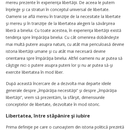
mereu prezente în experienţa libertăţii. De aceea le putem
înţelege şi ca straturi în conceptul universal de libertate.
Oamenii se află mereu în tranziţie de la necesitate la libertate
şi mereu şi în tranziţie de la libertatea alegerii la săvârşirea
liberă a binelui. Cu toate acestea, în experienţa libertăţii există
tendinţa spre împărăţia binelui. Cu cât omenirea dobândeşte
mai multă putere asupra naturii, cu atât mai periculoasă devine
istoria libertăţii umane şi cu atât mai necesară devine
orientarea spre împărăţia binelui. Altfel oamenii nu ar putea să
câştige nici o putere asupra puterii lor şi nu ar putea să-şi
exercite libertatea în mod liber.
După această încercare de a dezvolta mai departe ideile
generale despre „împărăţia necesităţii” şi despre „împărăţia
libertăţii”, vrem să prezentăm, la sfârşit, dimensiunile
conceptelor de libertate, dezvoltate în mod istoric.
Libertatea, între stăpânire şi iubire
Prima definiţie pe care o cunoaştem din istoria politică prezintă