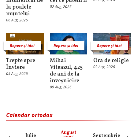
întunericul de
cei ce putem fi
la poalele
02 Aug, 2026
muntelui
06 Aug, 2026
Repere și idei
Repere și idei
Repere și idei
Trepte spre
Mihai
Ora de religie
Înviere
Viteazul, 425
03 Aug, 2026
de ani de la
05 Aug, 2026
înveșnicire
09 Aug, 2026
Calendar ortodox
August
Iulie
Septembrie
O