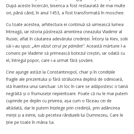
După aceste încercări, biserica a fost restaurată de mai multe
ori, până când, în anul 1453, a fost transformată în moschee.
Cu toate acestea, arhitectura ei continuă să uimească lumea
întreagă, iar istoria păstrează amintirea cneazului Vladimir al
Rusiei, aflat în căutarea adevărului credinței. Întorși la Kiev, solii
săi i‑au spus:
„Am văzut cerul pe pământ”
. Această mărturie l‑a
convins pe Vladimir să primească botezul creștin, iar odată cu
el, întregul popor, care i‑a urmat fără șovăire.
Cine ajunge astăzi la Constantinopol, chiar și în condițiile
fragile ale prezentului și fără strălucirea deplină de odinioară,
stă înaintea unui sanctuar. Un loc în care se adăpostesc o taină
negrăită și o frumusețe nepieritoare. Poate că nu le mai putem
cuprinde pe deplin cu privirea, așa cum o făceau cei de
altădată, dar le putem înțelege prin credință, prin adâncirea
minții și a inimii, sub pecetea rânduielii lui Dumnezeu, Care le
ține pe toate în mâna Sa.