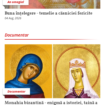
An omagial
Buna înțelegere - temelie a căsniciei fericite
04 Aug, 2026
Documentar
Documentar
Monahia bizantină - enigmă a istoriei, taină a