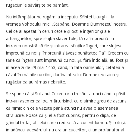
rugăciunile săvârșite pe pământ.
Nu întâmplător ne rugăm la începutul Sfintei Liturghii, la
vremea Vohodului mic: „Stăpâne, Doamne Dumnezeul nostru,
Cel ce ai așezat în ceruri cetele și oștile îngerilor şi ale
arhanghelilor, spre slujba slavei Tale, fă ca împreună cu
intrarea noastră să fie și intrarea sfinților îngeri, care slujesc
împreună cu noi și împreună slăvesc bunătatea Ta”. Credem cu
tărie că îngerii sunt împreună cu noi. Și, fără îndoială, au fost și
în acea zi de 29 mai 1453, când, în fața oamenilor, cetatea a
căzut în mâinile turcilor, dar înaintea lui Dumnezeu taina și
rugăciunea au rămas nebiruite.
Se spune că și Sultanul Cuceritor a tresărit atunci când a pășit
într‑un asemenea loc, mărturisind, cu o uimire greu de ascuns,
că nimic din cele văzute până atunci nu avea o asemenea
strălucire. Poate că și el a fost cuprins, pentru o clipă, de
gândul trufaș al celui care credea că a cucerit lumea. Și totuși,
în adâncul adevărului, nu era un cuceritor, ci un profanator al