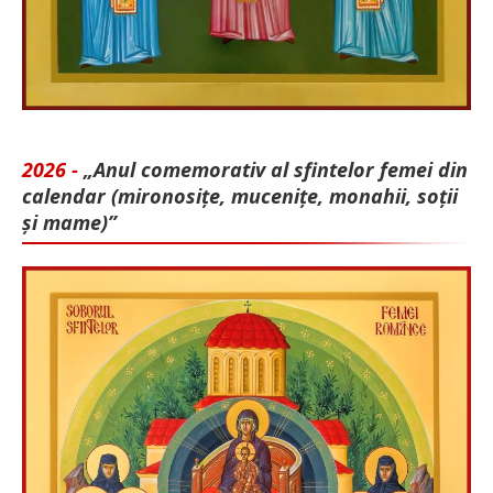
2026 -
„Anul comemorativ al sfintelor femei din
calendar (mironosițe, mu­cenițe, monahii, soții
și mame)”