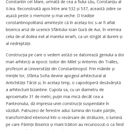
Constantin cel Mare, urmată de cea a fiului său, Constanțiu al
II‑lea. Reconstruită apoi între anii 532 și 537, această zidire se
așază peste o memorie și mai veche. O tradiție
constantinopolitană amintește că în același loc s‑ar fi aflat
biserica arsă de ucenicii Sfântului Ioan Gură de Aur, în vremea
celui de‑al doilea exil al marelui ierarh, ca un strigăt al durerii și
al nedreptății.
Construcția pe care o vedem astăzi se datorează geniului a doi
mari arhitecți ai epocii: Isidor din Milet și Antemis din Tralles,
profesori ai Universității din Constantinopol. Prin mâinile și
mințile lor, Sfânta Sofia devine apogeul arhitectural al
Antichității Târzii și, în același timp, o capodoperă desăvârșită
a arhitecturii bizantine. Cupola sa, cu un diametru de
aproximativ 31 de metri, puțin mai mică decât cea a
Panteonului, dă impresia unei construcții suspendate în
văzduh. Patruzeci de ferestre aduc lumina din toate părțile,
transformând interiorul într‑o revărsare de strălucire, o lumină
pe care Părinții Bisericii și marii trăitori au recunoscut‑o ca fiind