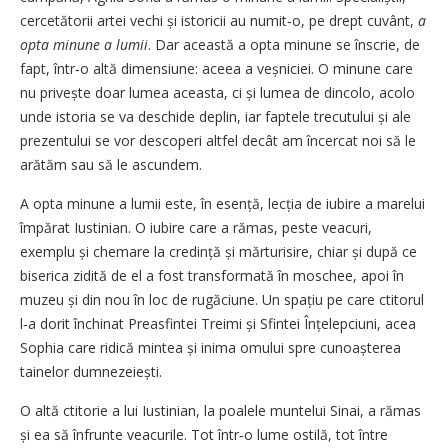
cercetătorii artei vechi și istoricii au numit‑o, pe drept cuvânt,
a
opta minune a lumii
. Dar această a opta minune se înscrie, de
fapt, într‑o altă dimensiune: aceea a veșniciei. O minune care
nu privește doar lumea aceasta, ci și lumea de dincolo, acolo
unde istoria se va deschide deplin, iar faptele trecutului și ale
prezentului se vor descoperi altfel decât am încercat noi să le
arătăm sau să le ascundem.
A opta minune a lumii este, în esență, lecția de iubire a marelui
împărat Iustinian. O iubire care a rămas, peste veacuri,
exemplu și chemare la credință și mărturisire, chiar și după ce
biserica zidită de el a fost transformată în moschee, apoi în
muzeu și din nou în loc de rugăciune. Un spațiu pe care ctitorul
l‑a dorit închinat Preasfintei Treimi și Sfintei Înțelepciuni, acea
Sophia care ridică mintea și inima omului spre cunoașterea
tainelor dumnezeiești.
O altă ctitorie a lui Iustinian, la poalele muntelui Sinai, a rămas
și ea să înfrunte veacurile. Tot într‑o lume ostilă, tot între