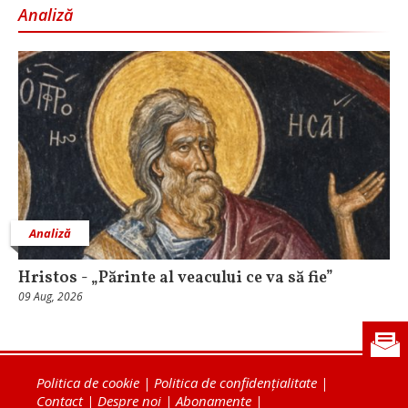
Analiză
Analiză
Hristos - „Părinte al veacului ce va să fie”
09 Aug, 2026
Politica de cookie
|
Politica de confidențialitate
|
Contact
|
Despre noi
|
Abonamente
|