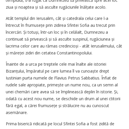
templului, s‑a rugat ca Dumnezeu să privească spre acel loc
ziua și noaptea și să asculte rugăciunile înălțate acolo.
Atât templul din Ierusalim, cât și catedrala celui care l‑a
întrecut în frumusețe prin zidirea Sfintei Sofia au trecut prin
încercări. Și totuși, într‑un loc și în celălalt, Dumnezeu a
continuat să privească și să asculte suspinul, rugăciunea și
lacrima celor care au rămas credincioși - atât Ierusalimului, cât
și măreței zidiri din cetatea Constantinopolului.
Înainte de a urca pe treptele cele mai înalte ale istoriei
Bizanțului, împăratul pe care lumea îl va cunoaște drept
Iustinian purta numele de Flavius Petrus Sabbatius. Înfiat de
rudele sale apropiate, primește un nume nou, ca un semn al
unei chemări care avea să se împlinească deplin în istorie. Și,
odată cu acest nou nume, se deschide un drum al unei ctitorii
fără egal, a cărei frumusețe și strălucire nu au cunoscut
asemănare.
Prima biserică ridicată pe locul Sfintei Sofia a fost zidită de