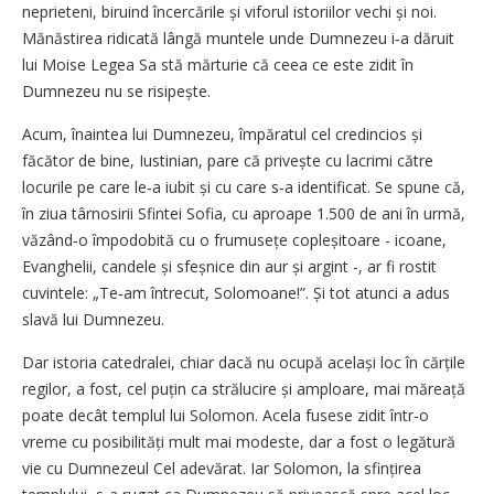
neprieteni, biruind încercările și viforul istoriilor vechi și noi.
Mănăstirea ridicată lângă muntele unde Dumnezeu i‑a dăruit
lui Moise Legea Sa stă mărturie că ceea ce este zidit în
Dumnezeu nu se risipește.
Acum, înaintea lui Dumnezeu, împăratul cel credincios și
făcător de bine, Iustinian, pare că privește cu lacrimi către
locurile pe care le‑a iubit și cu care s‑a identificat. Se spune că,
în ziua târnosirii Sfintei Sofia, cu aproape 1.500 de ani în urmă,
văzând‑o împodobită cu o frumusețe copleșitoare - icoane,
Evanghelii, candele și sfeșnice din aur și argint -, ar fi rostit
cuvintele: „Te‑am întrecut, Solomoane!”. Și tot atunci a adus
slavă lui Dumnezeu.
Dar istoria catedralei, chiar dacă nu ocupă același loc în cărțile
regilor, a fost, cel puțin ca strălucire și amploare, mai măreață
poate decât templul lui Solomon. Acela fusese zidit într‑o
vreme cu posibilități mult mai modeste, dar a fost o legătură
vie cu Dumnezeul Cel adevărat. Iar Solomon, la sfințirea