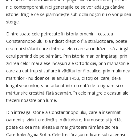
nici contemporanii, nici generațiile ce se vor adăuga cândva
istoriei fragile ce se plămădește sub ochii noștri nu o vor putea
șterge.
Dintre toate cele petrecute în istoria omenirii, cetatea
Constantinopolului s‑a ridicat drept o filă strălucitoare, poate
cea mai strălucitoare dintre acelea care au îndrăznit să atingă
cerul pornind de pe pământ. Prin istoria marilor împărați, prin
zidirea celor mai alese lăcașuri ale Ortodoxiei, prin mănăstirile
care au dat trup și suflare învățăturilor filocalice, prin mulțimea
martirilor - nu doar cei ai anului 1453, ci toți cei care, de‑a
lungul veacurilor, s‑au adunat într‑o ceată de o rigoare și o
mărturisire creștină fără seamăn, în cele mai grele ceasuri ale
trecerii noastre prin lume.
Din întreaga istorie a Constantinopolului, care a însemnat
oameni și zidiri, credință și mărturisire, frumusețe și jertfă,
poate că cea mai aleasă și mai grăitoare rămâne zidirea
Catedralei Aghia Sofia. Cele trei lăcașuri ridicate sub aceeași