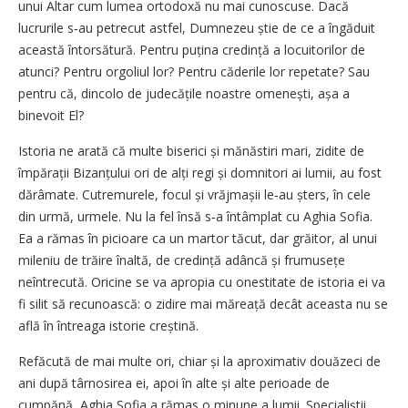
unui Altar cum lumea ortodoxă nu mai cunoscuse. Dacă
lucrurile s‑au petrecut astfel, Dumnezeu știe de ce a îngăduit
această întorsătură. Pentru puțina credință a locuitorilor de
atunci? Pentru orgoliul lor? Pentru căderile lor repetate? Sau
pentru că, dincolo de judecățile noastre omenești, așa a
binevoit El?
Istoria ne arată că multe biserici și mănăstiri mari, zidite de
împărații Bizanțului ori de alți regi și domnitori ai lumii, au fost
dărâmate. Cutremurele, focul și vrăjmașii le‑au șters, în cele
din urmă, urmele. Nu la fel însă s‑a întâmplat cu Aghia Sofia.
Ea a rămas în picioare ca un martor tăcut, dar grăitor, al unui
mileniu de trăire înaltă, de credință adâncă și frumusețe
neîntrecută. Oricine se va apropia cu onestitate de istoria ei va
fi silit să recunoască: o zidire mai măreață decât aceasta nu se
află în întreaga istorie creștină.
Refăcută de mai multe ori, chiar și la aproximativ douăzeci de
ani după târnosirea ei, apoi în alte și alte perioade de
cumpănă, Aghia Sofia a rămas o minune a lumii. Specialiștii,