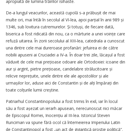
apropiată de lumina trăirilor isihaste.
De‑a lungul veacurilor, această cupolă s‑a prăbușit de mai
multe ori, mai întâi în secolul al VI‑lea, apoi parțial în anii 989 și
1346, sub lovitura cutremurelor. Și totuși, de fiecare dată,
biserica a fost ridicată din nou, ca o mărturie a unei voințe care
refuză uitarea. În zorii secolului al XIII‑lea, catedrala a cunoscut
una dintre cele mai dureroase profanări: jefuirea ei de către
nobilii apuseni ai Cruciadei a IV‑a. În doar trei zile, lăcașul a fost
văduvit de cele mai prețioase odoare ale Ortodoxiei: icoane din
aur și argint, pietre prețioase, candelabre strălucitoare și
relicve neprețuite, unele dintre ele ale apostolilor și ale
urmașilor lor, aduse aici de Constantin și de alți împărați din
toate colțurile lumii creștine.
Patriarhul Constantinopolului a fost trimis în exil, iar în locul
său a fost așezat un ierarh apusean, nerecunoscut nici măcar
de Episcopul Romei, Inocențiu al III‑lea. Istoricul Steven
Runciman va spune fără ocol că întemeierea Imperiului Latin
de Constantinopol a fost „un act de gigantică prostie politică”.