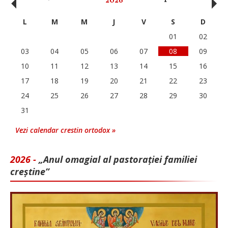
‹
›
2026
L
M
M
J
V
S
D
01
02
03
04
05
06
07
08
09
10
11
12
13
14
15
16
17
18
19
20
21
22
23
24
25
26
27
28
29
30
31
Vezi calendar crestin ortodox »
2026 -
„Anul omagial al pastorației familiei
creștine”