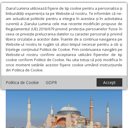
Ziarul Lumina utilizează fişiere de tip cookie pentru a personaliza și
îmbunătăți experiența ta pe Website-ul nostru. Te informăm că ne-
am actualizat politicile pentru a integra în acestea și în activitatea
curentă a Ziarului Lumina cele mai recente modificări propuse de
Regulamentul (UE) 2016/679 privind protecția persoanelor fizice în
ceea ce privește prelucrarea datelor cu caracter personal și privind
libera circulație a acestor date. Înainte de a continua navigarea pe
Website-ul nostru te rugăm să aloci timpul necesar pentru a citi și
Ziarul Lumina
›
Opinii
›
Repere și idei
›
Istorii strălucitoare și
înțelege conținutul Politicii de Cookie. Prin continuarea navigării pe
frumuseți care nu pot fi uitate
Website-ul nostru confirmi acceptarea utilizării fişierelor de tip
cookie conform Politicii de Cookie. Nu uita totuși că poți modifica în
Istorii strălucitoare și frumuseți care nu
orice moment setările acestor fişiere cookie urmând instrucțiunile
din Politica de Cookie.
pot fi uitate
Politica de Cookie
GDPR
Accept