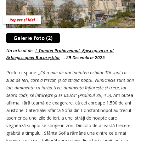
Repere și idei
Galerie foto (2)
Un articol de:
† Timotei Prahoveanul, Episcop-vicar al
Arhiepiscopiei Bucureştilor
-
29 Decembrie 2025
Profetul spune:
„Că o mie de ani înaintea ochilor Tăi sunt ca
ziua de ieri, care a trecut, și ca straja nopții. Nimicnicie sunt anii
lor; dimineața ca iarba trec: dimineața înflorește și trece, iar
seara cade, se întărește și se usucă”
(Psalmul 89, 4-5)
. Am putea
afirma, fără teamă de exagerare, că cei aproape 1.500 de ani
ai istoriei Catedralei Sfânta Sofia din Constantinopol au trecut
asemenea unei zile de ieri, a unei străji de noapte care
veghează și apoi se stinge în zori. Dincolo de această trecere
grăbită a timpului, Sfânta Sofia rămâne una dintre cele mai
luminoase și mai tulburătoare pagini din istoria lumii, pe care