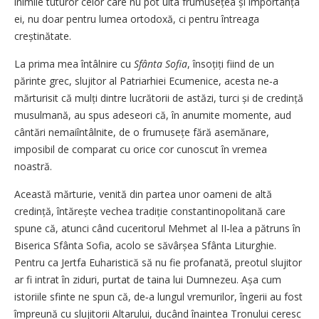
inimile tuturor celor care nu pot uita frumusețea și importanța
ei, nu doar pentru lumea ortodoxă, ci pentru întreaga
creștinătate.
La prima mea întâlnire cu
Sfânta Sofia
, însoțiți fiind de un
părinte grec, slujitor al Patriarhiei Ecumenice, acesta ne‑a
mărturisit că mulți dintre lucrătorii de astăzi, turci și de credință
musulmană, au spus adeseori că, în anumite momente, aud
cântări nemaiîntâlnite, de o frumusețe fără asemănare,
imposibil de comparat cu orice cor cunoscut în vremea
noastră.
Această mărturie, venită din partea unor oameni de altă
credință, întărește vechea tradiție constantinopolitană care
spune că, atunci când cuceritorul Mehmet al II‑lea a pătruns în
Biserica Sfânta Sofia, acolo se săvârșea Sfânta Liturghie.
Pentru ca Jertfa Euharistică să nu fie profanată, preotul slujitor
ar fi intrat în ziduri, purtat de taina lui Dumnezeu. Așa cum
istoriile sfinte ne spun că, de‑a lungul vremurilor, îngerii au fost
împreună cu slujitorii Altarului, ducând înaintea Tronului ceresc