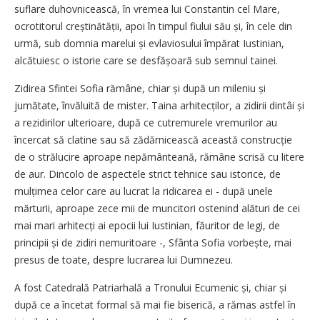
suflare duhovnicească, în vremea lui Constantin cel Mare,
ocrotitorul creștinătății, apoi în timpul fiului său și, în cele din
urmă, sub domnia marelui și evlaviosului împărat Iustinian,
alcătuiesc o istorie care se desfășoară sub semnul tainei.
Zidirea Sfintei Sofia rămâne, chiar și după un mileniu și
jumătate, învăluită de mister. Taina arhitecților, a zidirii dintâi și
a rezidirilor ulterioare, după ce cutremurele vremurilor au
încercat să clatine sau să zădărnicească această construcție
de o strălucire aproape nepământeană, rămâne scrisă cu litere
de aur. Dincolo de aspectele strict tehnice sau istorice, de
mulțimea celor care au lucrat la ridicarea ei - după unele
mărturii, aproape zece mii de muncitori ostenind alături de cei
mai mari arhitecți ai epocii lui Iustinian, făuritor de legi, de
principii și de zidiri nemuritoare -, Sfânta Sofia vorbește, mai
presus de toate, despre lucrarea lui Dumnezeu.
A fost Catedrală Patriarhală a Tronului Ecumenic și, chiar și
după ce a încetat formal să mai fie biserică, a rămas astfel în