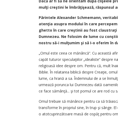
Dacă ar fi să ne orientăm după clişeele pro
mulţi creştini le îmbrăţişează, răspunsul ar 
Părintele Alexander Schmemann, veritabil 
atenţia asupra modului în care percepem l
ghetto în care creştinii au fost claustraţi 
Dumnezeu. Ne folosim de lume cu conştiin
nostru să-i mulţumim şi să I-o oferim în d
„Omul este ceea ce mănâncă“. Cu această afirm
capăt tuturor speculaţiilor „idealiste“ despre 
religioasă idee despre om. Pentru că, mult îna
Biblie. În relatarea biblică despre Creaţie, omul
lume, ca hrană a sa. Îndemnului de a se înmulţi ş
urmează porunca lui Dumnezeu dată oamenilor 
ce face sămânţă... şi tot pomul ce are rod cu să
Omul trebuie să mănânce pentru ca să trăiască;
transforme în propriul sine, în trup şi sânge. 
o atotcuprinzătoare masă de ospăţ pentru om