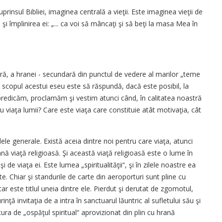
rinsul Bibliei, imaginea centrală a vieţii. Este imaginea vieţii de
ul şi împlinirea ei: „... ca voi să mâncaţi şi să beţi la masa Mea în
, a hranei - secundară din punctul de vedere al marilor „teme
i scopul acestui eseu este să răspundă, dacă este posibil, la
 predicăm, proclamăm şi vestim atunci când, în calitatea noastră
u viaţa lumii? Care este viaţa care constituie atât motivaţia, cât
 generale. Există aceia dintre noi pentru care viaţa, atunci
nă viaţă religioasă. Şi această viaţă religioasă este o lume în
de viaţa ei. Este lumea „spiritualităţii“, şi în zilele noastre ea
 Chiar şi standurile de carte din aeroporturi sunt pline cu
ar este titlul uneia dintre ele. Pierdut şi derutat de zgomotul,
inţă invitaţia de a intra în sanctuarul lăuntric al sufletului său şi
ura de „ospăţul spiritual“ aprovizionat din plin cu hrană