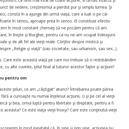
ştinism, ca fiind mai întâi de toate acţiune, a rămas intactă şi
unct de vedere, creştinismul a pierdut pur şi simplu lumea. Şi
eci, constă în a ajunge din urmă viaţa, care a luat-o pe căi
oarte în serios, aproape prea în serios. El constituie efectiv
i suntem în mod constant chemaţi să ne pocăim pentru că am
re, în linişte şi liturghie, pentru ca nu ne-am ocupat îndeajuns
e şi de alt fel ale vieţii reale. Cărţilor despre mistică şi
despre „Religie şi viaţă“ (sau societate, sau urbanism, sau sex...).
puns. Care este această viaţă pe care noi trebuie să o redobândim
 cu alte cuvinte, ţelul final al tuturor acestor fapte şi acţiuni?
zeu pentru om
aceste ţeluri, ce am „câştigat“ atunci? Întrebarea poate părea
ră a cunoaşte nu numai înţelesul acţiunii, ci şi pe cel al vieţii
ă şi bea, omul luptă pentru libertate şi dreptate, pentru a fi
te aceasta? Ce este viaţa vieţii înseşi? Care este conţinutul vieţii
descoperim în mod inevitabil că, în sine şi prin sine, acţiunea nu