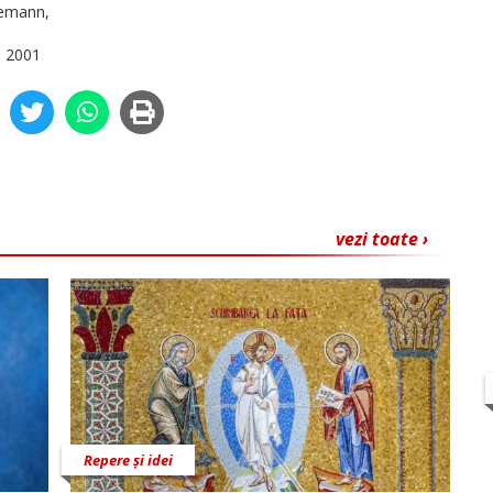
memann,
i, 2001
vezi toate ›
Repere și idei