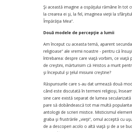
Şi această imagine a ospăţului rămâne în tot cup
la crearea ei şi, la fel, imaginea vieţii la sfârşit
Împărăţia Mea“.
Două modele de percepţie a lumii
Am început cu aceasta temă, aparent secundară
religioase“ ale vremii noastre - pentru că însuş
întrebarea: despre care viaţă vorbim, ce viaţă
de creştini, mărturisim că Hristos a murit pentr
şi începutul şi ţelul misiunii creştine?
Răspunsurile care s-au dat urmează două modele
când este discutată în termeni religioşi, înseam
sine care există separat de lumea secularizată şi 
pare să dobândească tot mai multă popularitate.
antologii de scrieri mistice. Misticismul element
graba şi frustrările „vieţii“, omul acceptă cu uşur
de a descoperi acolo o altă viaţă şi de a se buc