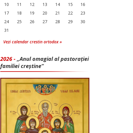
10
11
12
13
14
15
16
17
18
19
20
21
22
23
24
25
26
27
28
29
30
31
Vezi calendar crestin ortodox »
2026 -
„Anul omagial al pastorației
familiei creștine”