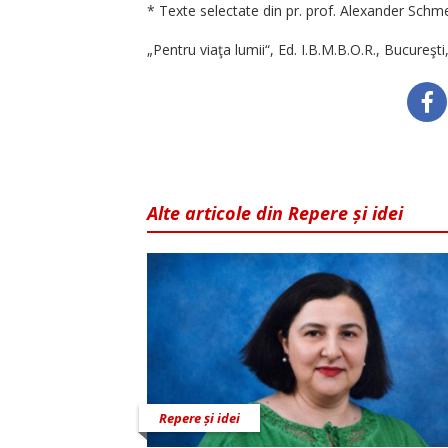
* Texte selectate din pr. prof. Alexander Sch
„Pentru viaţa lumii“, Ed. I.B.M.B.O.R., Bucureşt
Alte articole din Repere și idei
Repere și idei