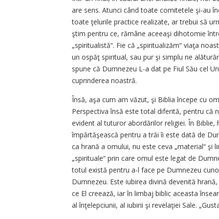
are sens. Atunci când toate comitetele şi-au în
toate ţelurile practice realizate, ar trebui s
ştim pentru ce, rămâne aceeaşi dihotomie între 
„spiritualistă“. Fie că „spiritualizăm“ viaţa noa
un ospăţ spiritual, sau pur şi simplu ne alătură
spune că Dumnezeu L-a dat pe Fiul Său cel Unu
cuprinderea noastră.
Însă, aşa cum am văzut, şi Biblia începe cu o
Perspectiva însă este total diferită, pentru că 
evident al tuturor abordărilor religiei. În Bib
împărtăşească pentru a trăi îi este dată de 
ca hrană a omului, nu este ceva „material“ şi limi
„spirituale“ prin care omul este legat de Dumn
totul există pentru a-l face pe Dumnezeu cuno
Dumnezeu. Este iubirea divină devenită hrană
ce El creează, iar în limbaj biblic aceasta înse
al înţelepciunii, al iubirii şi revelaţiei Sale. „G