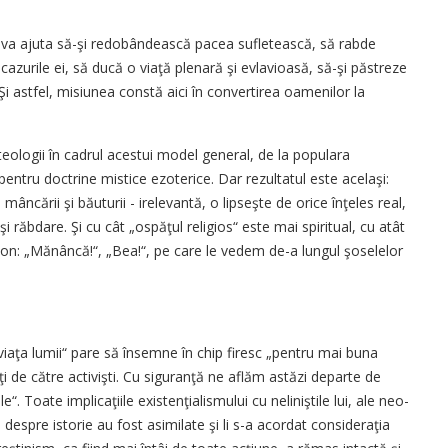
 Îl va ajuta să-şi redobândească pacea sufletească, să rabde
cazurile ei, să ducă o viaţă plenară şi evlavioasă, să-şi păstreze
Şi astfel, misiunea constă aici în convertirea oamenilor la
teologii în cadrul acestui model general, de la populara
 pentru doctrine mistice ezoterice. Dar rezultatul este acelaşi:
mâncării şi băuturii - irelevantă, o lipseşte de orice înţeles real,
şi răbdare. Şi cu cât „ospăţul religios“ este mai spiritual, cu atât
n: „Mănâncă!“, „Bea!“, pe care le vedem de-a lungul şoselelor
 viaţa lumii“ pare să însemne în chip firesc „pentru mai buna
saţi de către activişti. Cu siguranţă ne aflăm astăzi departe de
. Toate implicaţiile existenţialismului cu neliniştile lui, ale neo-
 despre istorie au fost asimilate şi li s-a acordat consideraţia