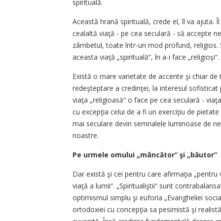
spirituală.
Această hrană spirituală, crede el, îl va ajuta.
cealaltă viaţă - pe cea seculară - să accepte ne
zâmbetul, toate într-un mod profund, religios. 
aceasta viaţă „spirituală“, în a-i face „religioşi“.
Există o mare varietate de accente şi chiar de 
redeşteptare a credinţei, la interesul sofisticat
viaţa „religioasă“ o face pe cea seculară - viaţa 
cu excepţia celui de a fi un exerciţiu de pietate 
mai seculare devin semnalele luminoase de neo
noastre.
Pe urmele omului „mâncător“ şi „băutor“
Dar există şi cei pentru care afirmaţia „pentru
viaţă a lumii“. „Spiritualiştii“ sunt contrabalan
optimismul simplu şi euforia „Evangheliei sociale“
ortodoxiei cu concepţia sa pesimistă şi realistă