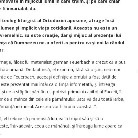
movate în mijlocul lumii în care trăim, şi pe care chiar
fi invariabil: da.
teolog liturgist al Ortodoxiei apusene, atrage însă
umea şi implicit viaţa cotidiană. Aceasta nu este un
vremelnic. Ea este creaţie, dar şi mijloc al prezenţei lui
ţa că Dumnezeu ne-a oferit-o pentru ca şi noi la rândul
ar.
aţie, filosoful materialist german Feuerbach a crezut că a pus
natura umană. De fapt însă, el exprima, fără să o ştie, cea mai
inte de Feuerbach, aceeaşi definiţie a omului a fost dată de
 este prezentat mai întâi ca o fiinţă înfometată, şi întreaga
i de a stăpâni pământul, potrivit primului capitol al Facerii, îi
de a mânca din cele ale pământului: „iată vă dau toată iarba,
mânţă într-însul. Acestea vor fi hrana voastră...“.
 el trebuie să primească lumea în trupul său şi să o
El este, într-adevăr, ceea ce mănâncă, şi întreaga lume apare ca
.