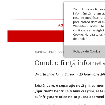
Ziarul Lumina utilizea
informăm că ne-am actu
recente modificări pr
prelucrarea datelor cu
Actualitate religioasă
T
Website-ul nostru te 
continuarea navigării 
Cookie. Nu uita totuși 
de Cookie.
Politica de Cookie
Ziarul Lumina
›
Opinii
›
Repere și idei
›
Omul, o
Omul, o fiinţă înfomet
Un articol de:
Ionuţ Bursuc
-
25 Noiembrie 20
st
Septembrie
Octombrie
Noiembrie
Decembrie
Ianuar
Există, oare, o separaţie netă şi insurmont
„spiritual“? Pentru a fi buni creştini, es
cu înfrigurare orice ne-ar putea ademeni