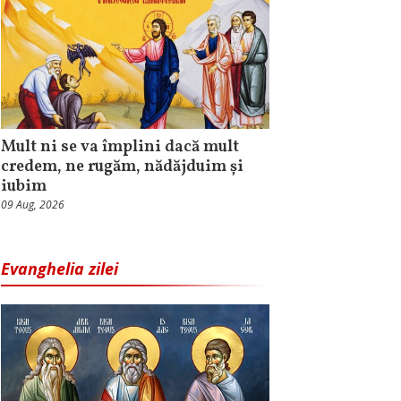
Mult ni se va împlini dacă mult
credem, ne rugăm, nădăjduim și
iubim
09 Aug, 2026
Evanghelia zilei