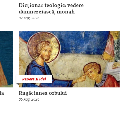
Dicționar teologic: vedere
dumnezeiască, monah
07 Aug, 2026
Repere și idei
la
Rugăciunea orbului
05 Aug, 2026