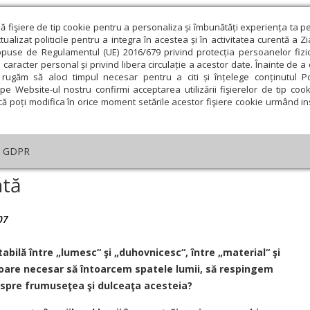
ză fişiere de tip cookie pentru a personaliza și îmbunătăți experiența ta p
alizat politicile pentru a integra în acestea și în activitatea curentă a Z
opuse de Regulamentul (UE) 2016/679 privind protecția persoanelor fizi
 caracter personal și privind libera circulație a acestor date. Înainte de 
eologie și spiritualitate
Educaţie și Cultură
Societate
rugăm să aloci timpul necesar pentru a citi și înțelege conținutul Pol
pe Website-ul nostru confirmi acceptarea utilizării fişierelor de tip cook
că poți modifica în orice moment setările acestor fişiere cookie urmând ins
Editorial
Repere și idei
Pilda zilei
GDPR
 fiinţă înfometată
ată
07
ie
Februarie
Martie
Aprilie
Mai
Iunie
abilă între „lumesc“ şi „duhovnicesc“, între „material“ şi
te oare necesar să întoarcem spatele lumii, să respingem
 spre frumuseţea şi dulceaţa acesteia?