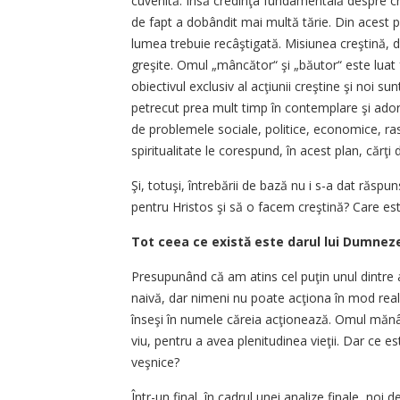
cuvenită. Însă credinţa fundamentală despre cre
de fapt a dobândit mai multă tărie. Din acest p
lumea trebuie recâştigată. Misiunea creştină, d
greşite. Omul „mâncător“ şi „băutor“ este luat f
obiectivul exclusiv al acţiunii creştine şi no
petrecut prea mult timp în contemplare şi adora
de problemele sociale, politice, economice, rasial
spiritualitate le corespund, în acest plan, cărţi 
Şi, totuşi, întrebării de bază nu i s-a dat răs
pentru Hristos şi să o facem creştină? Care este,
Tot ceea ce există este darul lui Dumne
Presupunând că am atins cel puţin unul dintre 
naivă, dar nimeni nu poate acţiona în mod real fă
înseşi în numele căreia acţionează. Omul mănânc
viu, pentru a avea plenitudinea vieţii. Dar ce es
veşnice?
Într-un final, în cadrul unei analize finale, noi 