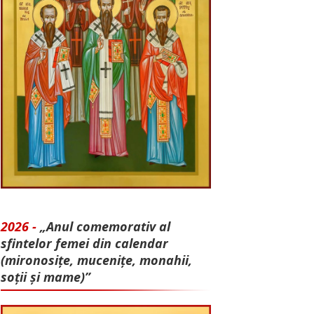
2026 -
„Anul comemorativ al
sfintelor femei din calendar
(mironosițe, mu­cenițe, monahii,
soții și mame)”