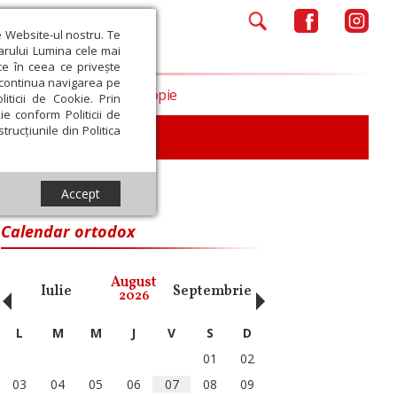
e Website-ul nostru. Te
iarului Lumina cele mai
ce în ceea ce privește
a continua navigarea pe
Opinii
Filantropie
iticii de Cookie. Prin
ie conform Politicii de
trucțiunile din Politica
Accept
Calendar ortodox
‹
›
August
Iulie
Septembrie
Octombrie
Noiembri
2026
L
M
M
J
V
S
D
01
02
03
04
05
06
07
08
09