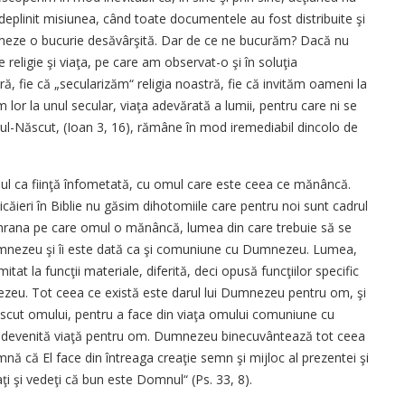
deplinit misiunea, când toate documentele au fost distribuite şi
ă urmeze o bucurie desăvârşită. Dar de ce ne bucurăm? Dacă nu
religie şi viaţa, pe care am observat-o şi în soluţia
stră, fie că „secularizăm“ religia noastră, fie că invităm oameni la
m lor la unul secular, viaţa adevărată a lumii, pentru care ni se
l-Născut, (Ioan 3, 16), rămâne în mod iremediabil dincolo de
mul ca fiinţă înfometată, cu omul care este ceea ce mănâncă.
nicăieri în Biblie nu găsim dihotomiile care pentru noi sunt cadrul
lie, hrana pe care omul o mănâncă, lumea din care trebuie să se
Dumnezeu şi îi este dată ca şi comuniune cu Dumnezeu. Lumea,
tat la funcţii materiale, diferită, deci opusă funcţiilor specific
ezeu. Tot ceea ce există este darul lui Dumnezeu pentru om, şi
scut omului, pentru a face din viaţa omului comuniune cu
, devenită viaţă pentru om. Dumnezeu binecuvântează tot ceea
amnă că El face din întreaga creaţie semn şi mijloc al prezentei şi
ustaţi şi vedeţi că bun este Domnul“ (Ps. 33, 8).