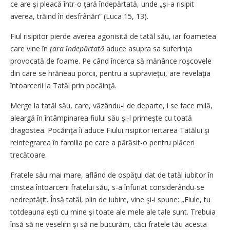
ce are şi pleacă într-o ţară îndepărtată, unde „şi-a risipit
averea, trăind în desfrânări” (Luca 15, 13).
Fiul risipitor pierde averea agonisită de tatăl său, iar foametea
care vine în
ţara îndepărtată
aduce asupra sa suferinţa
provocată de foame. Pe când încerca să mănânce roşcovele
din care se hrăneau porcii, pentru a supravieţui, are revelaţia
întoarcerii la Tatăl prin pocăinţă.
Merge la tatăl său, care, văzându-l de departe, i se face milă,
aleargă în întâmpinarea fiului său şi-l primeşte cu toată
dragostea. Pocăinţa îi aduce Fiului risipitor iertarea Tatălui şi
reintegrarea în familia pe care a părăsit-o pentru plăceri
trecătoare.
Fratele său mai mare, aflând de ospăţul dat de tatăl iubitor în
cins­tea întoarcerii fratelui său, s-a înfuriat considerându-se
nedreptăţit. Însă tatăl, plin de iubire, vine şi-i spune: „Fiule, tu
totdeauna eşti cu mine şi toate ale mele ale tale sunt. Trebuia
însă să ne veselim şi să ne bucurăm, căci fratele tău acesta