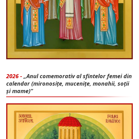
2026 -
„Anul comemorativ al sfintelor femei din
calendar (mironosițe, mu­cenițe, monahii, soții
și mame)”