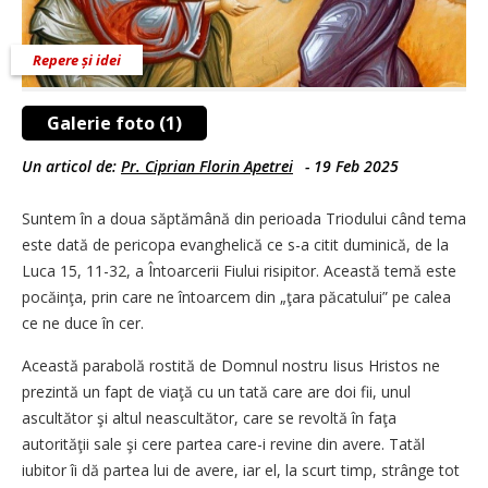
Repere și idei
Galerie foto (1)
Un articol de:
Pr. Ciprian Florin Apetrei
-
19 Feb 2025
Suntem în a doua săptămână din perioada Trio­dului când tema
este dată de pericopa evanghelică ce s-a citit duminică, de la
Luca 15, 11-32, a Întoarcerii Fiului risipitor. Această temă este
pocăinţa, prin care ne întoarcem din „ţara păcatului” pe calea
ce ne duce în cer.
Această parabolă rostită de Domnul nostru Iisus Hristos ne
prezintă un fapt de viaţă cu un tată care are doi fii, unul
ascultător şi altul neascultător, care se revoltă în faţa
autorităţii sale şi cere partea care-i revine din avere. Tatăl
iubitor îi dă partea lui de avere, iar el, la scurt timp, strânge tot