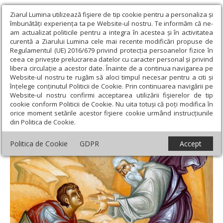
Ziarul Lumina utilizează fişiere de tip cookie pentru a personaliza și
îmbunătăți experiența ta pe Website-ul nostru. Te informăm că ne-
am actualizat politicile pentru a integra în acestea și în activitatea
curentă a Ziarului Lumina cele mai recente modificări propuse de
Regulamentul (UE) 2016/679 privind protecția persoanelor fizice în
ceea ce privește prelucrarea datelor cu caracter personal și privind
libera circulație a acestor date. Înainte de a continua navigarea pe
Website-ul nostru te rugăm să aloci timpul necesar pentru a citi și
Ziarul Lumina
›
Opinii
›
Repere și idei
›
Pocăinţa, cale către cer
înțelege conținutul Politicii de Cookie. Prin continuarea navigării pe
Website-ul nostru confirmi acceptarea utilizării fişierelor de tip
Pocăinţa, cale către cer
cookie conform Politicii de Cookie. Nu uita totuși că poți modifica în
orice moment setările acestor fişiere cookie urmând instrucțiunile
din Politica de Cookie.
Politica de Cookie
GDPR
Accept