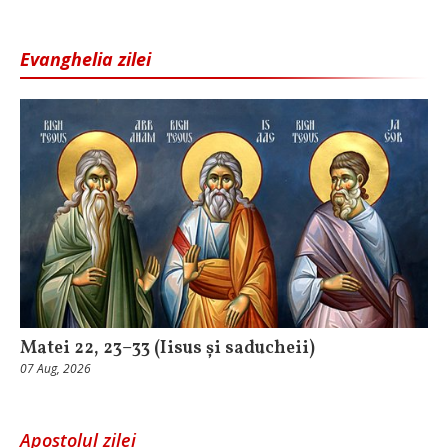
Evanghelia zilei
Matei 22, 23–33 (Iisus și saducheii)
07 Aug, 2026
Apostolul zilei