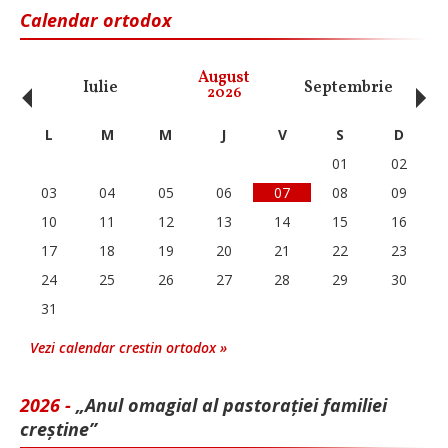
Calendar ortodox
‹
›
August
Iulie
Septembrie
O
2026
L
M
M
J
V
S
D
01
02
03
04
05
06
07
08
09
10
11
12
13
14
15
16
17
18
19
20
21
22
23
24
25
26
27
28
29
30
31
Vezi calendar crestin ortodox »
2026 -
„Anul omagial al pastorației familiei
creștine”