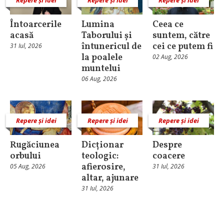
Întoarcerile
Lumina
Ceea ce
acasă
Taborului și
suntem, către
întunericul de
cei ce putem fi
31 Iul, 2026
la poalele
02 Aug, 2026
muntelui
06 Aug, 2026
Repere și idei
Repere și idei
Repere și idei
Rugăciunea
Dicționar
Despre
orbului
teologic:
coacere
afierosire,
05 Aug, 2026
31 Iul, 2026
altar, ajunare
31 Iul, 2026