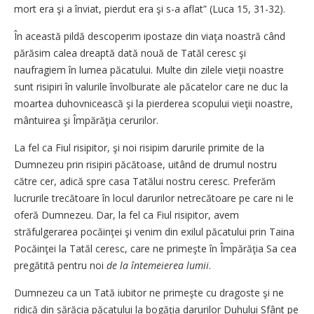
mort era şi a înviat, pierdut era şi s-a aflat” (Luca 15, 31-32).
În această pildă descoperim ipostaze din viaţa noastră când
părăsim calea dreaptă dată nouă de Tatăl ceresc şi
naufragiem în lumea păcatului. Multe din zilele vieţii noastre
sunt risipiri în valurile învolburate ale păcatelor care ne duc la
moartea duhovnicească şi la pierderea scopului vieţii noastre,
mântuirea şi Împărăţia cerurilor.
La fel ca Fiul risipitor, şi noi risipim darurile primite de la
Dumnezeu prin risipiri păcătoase, uitând de drumul nostru
către cer, adică spre casa Tatălui nostru ceresc. Preferăm
lucrurile trecătoare în locul darurilor netrecătoare pe care ni le
oferă Dumnezeu. Dar, la fel ca Fiul risipitor, avem
străfulgerarea pocăinţei şi venim din exilul păcatului prin Taina
Pocăinţei la Tatăl ceresc, care ne primeşte în Împărăţia Sa cea
pregătită pentru noi
de la întemeierea lumii
.
Dumnezeu ca un Tată iubitor ne primeşte cu dragoste şi ne
ridică din sărăcia păcatului la bogăţia darurilor Duhului Sfânt pe