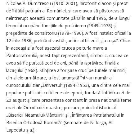
Nicolae A. Dumitrescu (1910–2001), hirotonit diacon și preot
de întâiul patriarh al României, și care avea să păstorească
neîntrerupt această comunitate până în anul 1996, de-a lungul
timpului ocupând funcțiile de protoiereu (1949–1978) și
președinte de consistoriu (1978–1990). A fost instalat oficial la
12 iulie 1936, preluând vastul șantier al bisericii „la roșu”. Chiar
în aceeași zi a fost așezată crucea pe turla mare a
Pantocratorului, acest fapt reprezentând, simbolic, crucea ce
avea să fie purtată zeci de ani, până la isprăvirea finală a
lăcașului (1968). Sfințirea altor șase cruci pe turlele mai mici,
din zilele următoare, a fost anunțată într-un număr al
cunoscutului ziar „Universul” (1884–1953), una dintre cele mai
populare publicații cotidiene ale epocii, fondată tot într-o zi de
20 august și care prezentase constant în presa națională teme
mari ale Ortodoxiei noastre, precum proiectul istoric al
„Bisericii Neamului/Mântuirii” și „Înființarea Patriarhatului în
Biserica Ortodoxă Română” (semnate de N. Iorga, Al.
Lapedatu ș.a.).