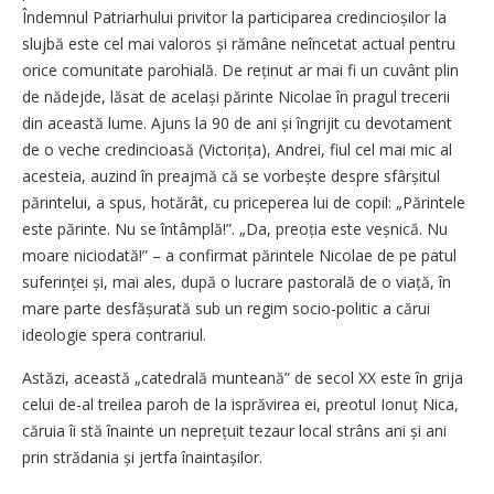
Îndemnul Patriarhului privitor la participarea credincioșilor la
slujbă este cel mai valoros și rămâne neîncetat actual pentru
orice comunitate parohială. De reținut ar mai fi un cuvânt plin
de nădejde, lăsat de același părinte Nicolae în pragul trecerii
din această lume. Ajuns la 90 de ani și îngrijit cu devotament
de o veche credincioasă (Victorița), Andrei, fiul cel mai mic al
acesteia, auzind în preajmă că se vorbește despre sfârșitul
părintelui, a spus, hotărât, cu priceperea lui de copil: „Părintele
este părinte. Nu se întâmplă!”. „Da, preoția este veșnică. Nu
moare niciodată!” – a confirmat părintele Nicolae de pe patul
suferinței și, mai ales, după o lucrare pastorală de o viață, în
mare parte desfășurată sub un regim socio-politic a cărui
ideologie spera contrariul.
Astăzi, această „catedrală munteană” de secol XX este în grija
celui de-al treilea paroh de la isprăvirea ei, preotul Ionuț Nica,
căruia îi stă înainte un neprețuit tezaur local strâns ani și ani
prin strădania și jertfa înaintașilor.