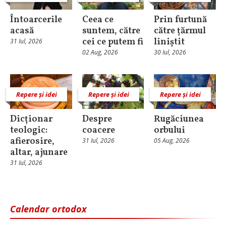
Întoarcerile
Ceea ce
Prin furtună
acasă
suntem, către
către țărmul
cei ce putem fi
liniștit
31 Iul, 2026
02 Aug, 2026
30 Iul, 2026
Repere și idei
Repere și idei
Repere și idei
Dicționar
Despre
Rugăciunea
teologic:
coacere
orbului
afierosire,
31 Iul, 2026
05 Aug, 2026
altar, ajunare
31 Iul, 2026
Calendar ortodox