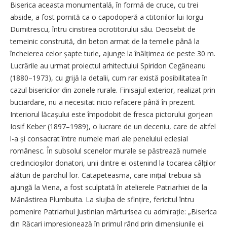
Biserica aceasta monumentală, în formă de cruce, cu trei
abside, a fost pornită ca o capodoperă a ctitoriilor lui Iorgu
Dumitrescu, întru cinstirea ocrotitorului său. Deosebit de
temeinic construită, din beton armat de la temelie până la
încheierea celor șapte turle, ajunge la înălțimea de peste 30 m.
Lucrările au urmat proiectul arhitectului Spiridon Cegăneanu
(1880–1973), cu grijă la detalii, cum rar există posibilitatea în
cazul bisericilor din zonele rurale. Finisajul exterior, realizat prin
buciardare, nu a necesitat nicio refacere până în prezent.
Interiorul lăcașului este împodobit de fresca pictorului gorjean
Iosif Keber (1897–1989), o lucrare de un deceniu, care de altfel
l-a și consacrat între numele mari ale penelului eclesial
românesc. În subsolul scenelor murale se păstrează numele
credincioșilor donatori, unii dintre ei ostenind la tocarea câlților
alături de parohul lor. Catapeteasma, care inițial trebuia să
ajungă la Viena, a fost sculptată în atelierele Patriarhiei de la
Mănăstirea Plumbuita. La slujba de sfințire, fericitul întru
pomenire Patriarhul Justinian mărturisea cu admirație: „Biserica
din Răcari impresionează în primul rând prin dimensiunile ei.