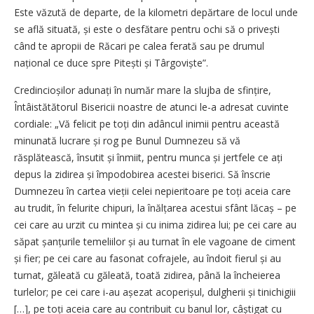
Este văzută de departe, de la kilometri depărtare de locul unde
se află situată, și este o desfătare pentru ochi să o privești
când te apropii de Răcari pe calea ferată sau pe drumul
național ce duce spre Pitești și Târgoviște”.
Credincioșilor adunați în număr mare la slujba de sfințire,
Întâistătătorul Bisericii noastre de atunci le-a adresat cuvinte
cordiale: „Vă felicit pe toți din adâncul inimii pentru această
minunată lucrare și rog pe Bunul Dumnezeu să vă
răsplătească, însutit și înmiit, pentru munca și jertfele ce ați
depus la zidirea și împodobirea acestei biserici. Să înscrie
Dumnezeu în cartea vieții celei nepieritoare pe toți aceia care
au trudit, în felurite chipuri, la înălțarea acestui sfânt lăcaș – pe
cei care au urzit cu mintea și cu inima zidirea lui; pe cei care au
săpat șanțurile temeliilor și au turnat în ele vagoane de ciment
și fier; pe cei care au fasonat cofrajele, au îndoit fierul și au
turnat, găleată cu găleată, toată zidirea, până la încheierea
turlelor; pe cei care i-au așezat acoperișul, dulgherii și tinichigiii
[…], pe toți aceia care au contribuit cu banul lor, câștigat cu