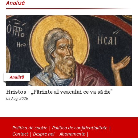
Analiză
Analiză
Hristos - „Părinte al veacului ce va să fie”
09 Aug, 2026
Politica de cookie
|
Politica de confidențialitate
|
Contact
|
Despre noi
|
Abonamente
|