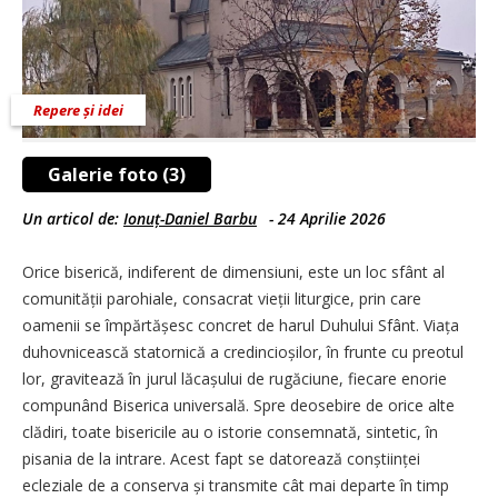
Repere și idei
Galerie foto (3)
Un articol de:
Ionuț-Daniel Barbu
-
24 Aprilie 2026
Orice biserică, indiferent de dimensiuni, este un loc sfânt al
comunității parohiale, consacrat vieții liturgice, prin care
oamenii se împărtășesc concret de harul Duhului Sfânt. Viața
duhovnicească statornică a credincioșilor, în frunte cu preotul
lor, gravitează în jurul lăcașului de rugăciune, fiecare enorie
compunând Biserica universală. Spre deosebire de orice alte
clădiri, toate bisericile au o istorie consemnată, sintetic, în
pisania de la intrare. Acest fapt se datorează conștiinței
ecleziale de a conserva și transmite cât mai departe în timp