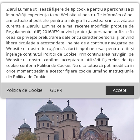
Ziarul Lumina utilizează fişiere de tip cookie pentru a personaliza și
îmbunătăți experiența ta pe Website-ul nostru. Te informăm că ne-
am actualizat politicile pentru a integra în acestea și în activitatea
curentă a Ziarului Lumina cele mai recente modificări propuse de
Regulamentul (UE) 2016/679 privind protecția persoanelor fizice în
ceea ce privește prelucrarea datelor cu caracter personal și privind
libera circulație a acestor date. Înainte de a continua navigarea pe
Website-ul nostru te rugăm să aloci timpul necesar pentru a citi și
Ziarul Lumina
›
Opinii
›
Repere și idei
›
Răcari, gazdă a unei
înțelege conținutul Politicii de Cookie. Prin continuarea navigării pe
ctitorii monumentale în cinstea Sfântului Gheorghe
Website-ul nostru confirmi acceptarea utilizării fişierelor de tip
cookie conform Politicii de Cookie. Nu uita totuși că poți modifica în
Răcari, gazdă a unei ctitorii monumentale
orice moment setările acestor fişiere cookie urmând instrucțiunile
din Politica de Cookie.
în cinstea Sfântului Gheorghe
Politica de Cookie
GDPR
Accept