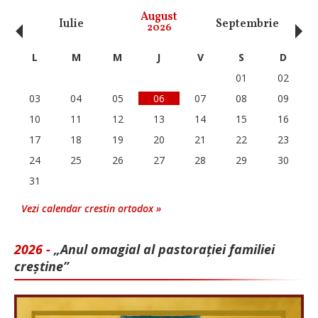
‹
›
August
Iulie
Septembrie
O
2026
L
M
M
J
V
S
D
01
02
03
04
05
06
07
08
09
10
11
12
13
14
15
16
17
18
19
20
21
22
23
24
25
26
27
28
29
30
31
Vezi calendar crestin ortodox »
2026 -
„Anul omagial al pastorației familiei
creștine”