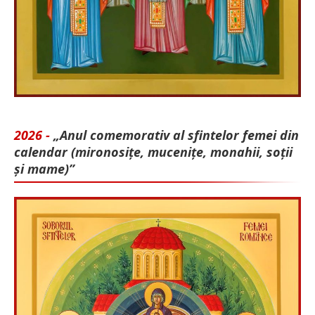
2026 -
„Anul comemorativ al sfintelor femei din
calendar (mironosițe, mu­cenițe, monahii, soții
și mame)”