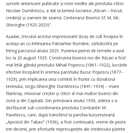
sursele anterioare publicate și note inedite ale preotului-ctitor
Nicolae Dumitrescu, a dat la lumină lucrarea „Răcari – trecut,
credință și oameni de seamă. Centenarul Bisericii Sf. M. Mc.
Gheorghe (1925-2025)”.
Așadar, trecutul acestui impresionant lăcaș de cult începea în
același an cu înființarea Patriarhiei Române, sărbătorită pe
întreg parcursul anului 2025. Punerea pietrei de temelie a avut
loc la 20 august 1925. Construirea bisericii noi din Răcari a fost
mai întâi gândul preotului Mihail Popescu (1861–1922), lucrările
efective începând în vremea parohului Bucur Popescu (1877–
1929), prin implicarea unui comitet în frunte cu donatorul
terenului, Iorgu-Gheorghe Dumitrescu (1841–1934) – mare
filantrop, misionar creștin și ctitor al mai multor biserici din
zonă și din Capitală. Din primăvara anului 1930, zidirea s-a
desfășurat sub coordonarea preotului Constantin M.
Pavelescu, care, după transferul la parohia bucureșteană
„Apostol din Tabaci” (1936), a fost continuată, vreme de peste
trei decenii, prin eforturile neprecupețite ale vrednicului părinte