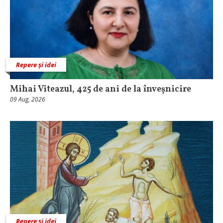
Repere și idei
Mihai Viteazul, 425 de ani de la înveșnicire
09 Aug, 2026
Repere și idei