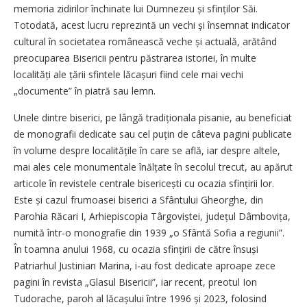
memoria zidirilor închinate lui Dumnezeu și sfinților Săi.
Totodată, acest lucru reprezintă un vechi și însemnat indicator
cultural în societatea românească veche și actuală, arătând
preocuparea Bisericii pentru păstrarea istoriei, în multe
localități ale țării sfintele lăcașuri fiind cele mai vechi
„documente” în piatră sau lemn.
Unele dintre biserici, pe lângă tradiționala pisanie, au beneficiat
de monografii dedicate sau cel puțin de câteva pagini publicate
în volume despre localitățile în care se află, iar despre altele,
mai ales cele monumentale înălțate în secolul trecut, au apărut
articole în revistele centrale bisericești cu ocazia sfințirii lor.
Este și cazul frumoasei biserici a Sfântului Gheorghe, din
Parohia Răcari I, Arhiepiscopia Târgoviștei, județul Dâmbovița,
numită într-o monografie din 1939 „o Sfântă Sofia a regiunii”.
În toamna anului 1968, cu ocazia sfințirii de către însuși
Patriarhul Justinian Marina, i-au fost dedicate aproape zece
pagini în revista „Glasul Bisericii”, iar recent, preotul Ion
Tudorache, paroh al lăcașului între 1996 și 2023, folosind