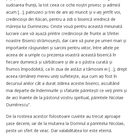
sudoarea frunții, la tot ceea ce ochii noștri privesc și admiră
acum […]; patruzeci și trei de ani ați muncit și v-ați jertfit voi,
credincioșii din Răcari, pentru a zidi o biserică vrednică de
măreția lui Dumnezeu. Cinste vouă pentru această minunată
lucrare care vă așază printre credincioșii de frunte ai Sfintei
noastre Biserici strămoșești, dar care vă pune pe umeri mari și
importante răspunderi și sarcini pentru viitor, între altele pe
aceea de a umple cu prezența voastră această biserică în
fiecare duminică și sărbătoare și de a o păstra curată și
frumos împodobită, ca în ziua de astăzi a târnosirii ei […], drept
aceea rămâneți mereu uniți sufletește, așa cum ați fost în
decursul anilor cât a durat zidirea acestei biserici, ascultând
mai departe de îndemnurile și sfaturile părintești ce veți primi și
de aici înainte de la păstorul vostru spiritual, părintele Nicolae
Dumitrescu”.
De la rostirea acestor folositoare cuvinte au trecut aproape
șase decenii, iar de la mutarea la Domnul a părintelui Nicolae,
peste un sfert de veac. Dar valabilitatea lor este eternă.