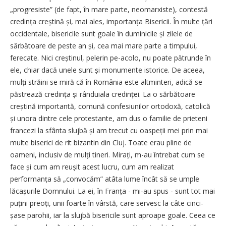
„progresiste” (de fapt, în mare parte, neomarxiste), contestă
credința creștină și, mai ales, importanța Bisericii. În multe țări
occidentale, bisericile sunt goale în duminicile și zilele de
sărbătoare de peste an și, cea mai mare parte a timpului,
ferecate. Nici creștinul, pelerin pe-acolo, nu poate pătrunde în
ele, chiar dacă unele sunt și monumente istorice. De aceea,
mulți străini se miră că în România este altminteri, adică se
păstrează credința și rânduiala credinței. La o sărbătoare
creștină importantă, comună confesiunilor ortodoxă, catolică
și unora dintre cele protestante, am dus o familie de prieteni
francezi la sfânta slujbă și am trecut cu oaspeții mei prin mai
multe biserici de rit bizantin din Cluj. Toate erau pline de
oameni, inclusiv de mulți tineri. Mirați, m-au întrebat cum se
face și cum am reușit acest lucru, cum am realizat
performanța să „convocăm” atâta lume încât să se umple
lăcașurile Domnului. La ei, în Franța - mi-au spus - sunt tot mai
puțini preoți, unii foarte în vârstă, care servesc la câte cinci-
șase parohii, iar la slujbă bisericile sunt aproape goale. Ceea ce