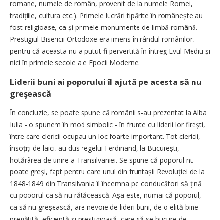
romane, numele de român, provenit de la numele Romei,
tradițiile, cultura etc.). Primele lucrări tipărite în românește au
fost religioase, ca și primele monumente de limbă română.
Prestigiul Bisericii Ortodoxe era imens în rândul românilor,
pentru că aceasta nu a putut fi pervertită în întreg Evul Mediu și
nici în primele secole ale Epocii Moderne.
Liderii buni ai poporului îl ajută pe acesta să nu
greşească
În concluzie, se poate spune că românii s-au prezentat la Alba
Iulia - o spunem în mod simbolic - în frunte cu liderii lor firești,
între care clericii ocupau un loc foarte important. Tot clericii,
însoțiți de laici, au dus regelui Ferdinand, la București,
hotărârea de unire a Transilvaniei. Se spune că poporul nu
poate greși, fapt pentru care unul din fruntașii Revoluției de la
1848-1849 din Transilvania îi îndemna pe conducători să țină
cu poporul ca să nu rătăcească. Așa este, numai că poporul,
ca să nu greșească, are nevoie de lideri buni, de o elită bine
pregătită, eficientă și prestigioasă, care să se bucure de