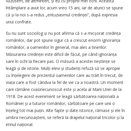
văzusem, de altminteri, și eu cu propriii mei ochi. Această
întâmplare a avut loc acum vreo 15 ani, iar de atunci se spune
că și la noi s-a redus „entuziasmul credinței”, după expresia
unui confrate.
Eu nu sunt sociolog și nu pot afirma că s-a micșorat credința
românilor, dar pot spune sigur că a crescut enorm ignoranța
românilor, a oamenilor în general, mai ales a tinerilor.
Măsurarea credinței este dificil de făcut, pe când ignoranța
sare în ochi la fiecare pas. O măsură a acestei neștiințe se
leagă și de istorie. Mulți elevi și studenți refuză să se apropie
cu înțelegere de prezentul oamenilor care au trăit în trecut, de
viața care a fost când­va la fel de vie ca a noastră. Un moment
care rămâne cvasinecunoscut este și acela al Marii Uniri de la
1918. De acest eveniment se leagă sărbătoarea națională a
României și a tuturor românilor, sărbătoare pe care unii o
înțeleg tot mai puțin. Alte fapte și date istorice, rămase și ele în
umbra necunoașterii, se referă la drapelul național tricolor și la
imnul național.