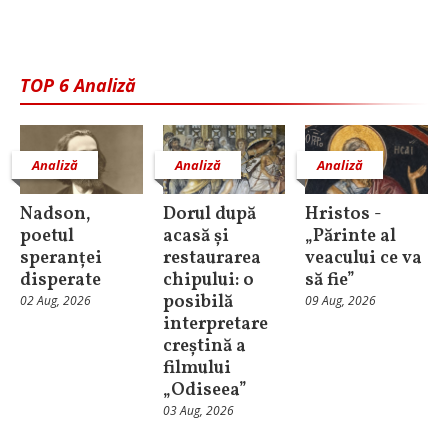
TOP 6 Analiză
Analiză
Analiză
Analiză
Nadson,
Dorul după
Hristos -
poetul
acasă și
„Părinte al
speranței
restaurarea
veacului ce va
disperate
chipului: o
să fie”
posibilă
02 Aug, 2026
09 Aug, 2026
interpretare
creștină a
filmului
„Odiseea”
03 Aug, 2026