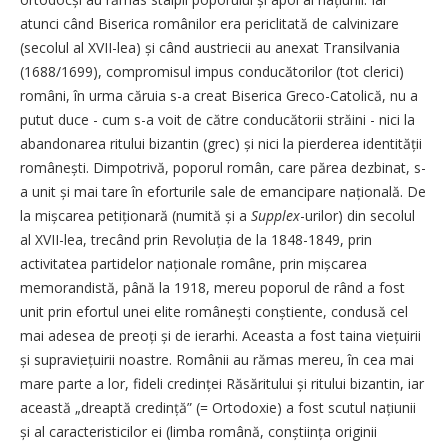
atunci când Biserica românilor era periclitată de calvinizare
(secolul al XVII-lea) și când austriecii au anexat Transilvania
(1688/1699), compromisul impus conducătorilor (tot clerici)
români, în urma căruia s-a creat Biserica Greco-Catolică, nu a
putut duce - cum s-a voit de către conducătorii străini - nici la
abandonarea ritului bizantin (grec) și nici la pierderea iden­tității
românești. Dimpotrivă, poporul român, care părea dezbinat, s-
a unit și mai tare în eforturile sale de emancipare na­țională. De
la mișcarea peti­ționară (numită și a
Supplex
-urilor) din secolul
al XVII-lea, trecând prin Revoluția de la 1848-1849, prin
activitatea partidelor naționale române, prin mișcarea
memorandistă, până la 1918, mereu poporul de rând a fost
unit prin efortul unei elite românești conștiente, condusă cel
mai adesea de preoți și de ierarhi. Aceasta a fost taina viețuirii
și supraviețuirii noastre. Românii au rămas mereu, în cea mai
mare parte a lor, fideli cre­dinței Răsăritului și ritului bizantin, iar
această „dreaptă credință” (= Ortodoxie) a fost scutul națiunii
și al caracteristicilor ei (limba română, conștiința originii