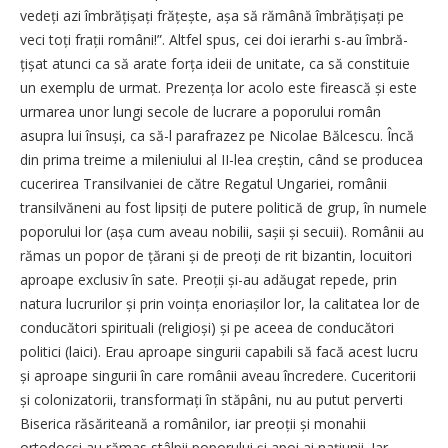
vedeți azi îmbrățișați frățește, așa să rămână îmbrățișați pe
veci toți frații români!”. Altfel spus, cei doi ierarhi s-au îmbră­
țișat atunci ca să arate forța ideii de unitate, ca să constituie
un exemplu de urmat. Prezența lor acolo este firească și este
urmarea unor lungi secole de lucrare a poporului român
asupra lui însuși, ca să-l parafrazez pe Nicolae Bălcescu. Încă
din prima treime a mileniului al II-lea creștin, când se producea
cucerirea Transilvaniei de către Regatul Ungariei, românii
transilvăneni au fost lipsiți de putere politică de grup, în numele
poporului lor (așa cum aveau nobilii, sașii și secuii). Românii au
rămas un popor de țărani și de preoți de rit bizantin, locuitori
aproape exclusiv în sate. Preoții și-au adăugat repede, prin
natura lucrurilor și prin voința eno­riașilor lor, la calitatea lor de
conducători spirituali (religioși) și pe aceea de conducători
politici (laici). Erau aproape singurii capabili să facă acest lucru
și aproape singurii în care românii aveau încredere. Cuceritorii
și colonizatorii, transformați în stăpâni, nu au putut perverti
Biserica răsăriteană a românilor, iar preoții și monahii
ortodocși au rămas stâlpii poporului și apoi ai națiunii. Iar