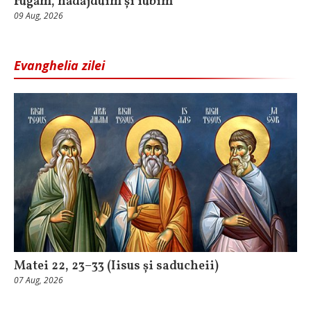
rugăm, nădăjduim și iubim
09 Aug, 2026
Evanghelia zilei
Matei 22, 23–33 (Iisus și saducheii)
07 Aug, 2026