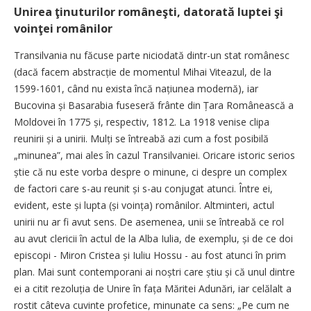
Unirea ţinuturilor româneşti, datorată luptei şi
voinţei românilor
Transilvania nu făcuse parte niciodată dintr-un stat românesc
(dacă facem abstracție de momentul Mihai Viteazul, de la
1599-1601, când nu exista încă națiunea modernă), iar
Bucovina și Basarabia fuseseră frânte din Țara Românească a
Moldovei în 1775 și, respectiv, 1812. La 1918 venise clipa
reunirii și a unirii. Mulți se întreabă azi cum a fost posibilă
„minunea”, mai ales în cazul Transilvaniei. Oricare istoric serios
știe că nu este vorba despre o minune, ci despre un complex
de factori care s-au reunit și s-au conjugat atunci. Între ei,
evident, este și lupta (și voința) românilor. Altminteri, actul
unirii nu ar fi avut sens. De asemenea, unii se întreabă ce rol
au avut clericii în actul de la Alba Iulia, de exemplu, și de ce doi
episcopi - Miron Cristea și Iuliu Hossu - au fost atunci în prim
plan. Mai sunt contemporani ai noștri care știu și că unul dintre
ei a citit rezoluția de Unire în fața Măritei Adunări, iar celălalt a
rostit câteva cuvinte profetice, minunate ca sens: „Pe cum ne