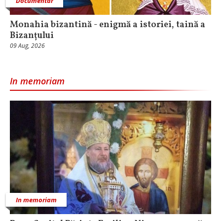
Documentar
Monahia bizantină - enigmă a istoriei, taină a
Bizanțului
09 Aug, 2026
In memoriam
In memoriam