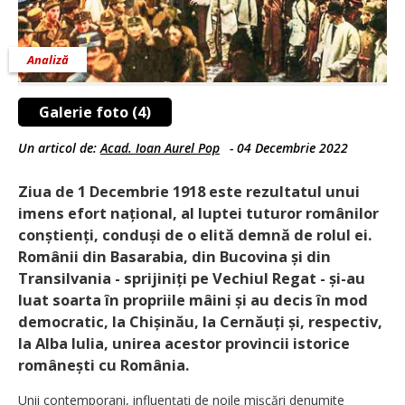
Analiză
Galerie foto (4)
Un articol de:
Acad. Ioan Aurel Pop
-
04 Decembrie 2022
Ziua de 1 Decembrie 1918 este rezultatul unui
imens efort național, al luptei tuturor românilor
conștienți, conduși de o elită demnă de rolul ei.
Românii din Basarabia, din Bucovina și din
Transilvania - sprijiniți pe Vechiul Regat - și-au
luat soarta în propriile mâini și au decis în mod
democratic, la Chișinău, la Cernăuți și, respectiv,
la Alba Iulia, unirea acestor provincii istorice
românești cu România.
Unii contemporani, influențați de noile mișcări denumite