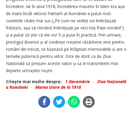
încredere. Iar în anul 1918, încrederea maselor în lideri era așa
de mare încât viitorul Patriarh al României a putut rosti
cuvintele citate mai sus („Pe cum ne vedeți azi îmbrățișați
frățește, așa să rămână îmbră­țișați pe veci toți frații români!”)
și a putut să știe că ele vor fi și puse în practică. Prin urmare,
prestigiul Bisericii și al credinței creștine răsăritene vine pentru
români din trecut, se bazează pe înfăptuiri memorabile și are o
temelie puternică pentru viitor. Este de dorit ca de Ziua
Națională să prețuim aceste valori și să le transmitem mai
departe urma­șilor noștri.
Citeşte mai multe despre:
1 Decembrie
-
Ziua Națională
a României
-
Marea Unire de la 1918