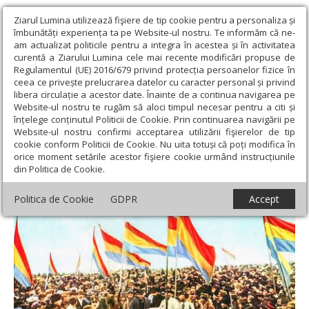
Ziarul Lumina utilizează fişiere de tip cookie pentru a personaliza și
îmbunătăți experiența ta pe Website-ul nostru. Te informăm că ne-
am actualizat politicile pentru a integra în acestea și în activitatea
curentă a Ziarului Lumina cele mai recente modificări propuse de
Regulamentul (UE) 2016/679 privind protecția persoanelor fizice în
ceea ce privește prelucrarea datelor cu caracter personal și privind
libera circulație a acestor date. Înainte de a continua navigarea pe
Website-ul nostru te rugăm să aloci timpul necesar pentru a citi și
Ziarul Lumina
›
Societate
›
Analiză
›
Ziua Națională a României
înțelege conținutul Politicii de Cookie. Prin continuarea navigării pe
și făuritorii Unirii
Website-ul nostru confirmi acceptarea utilizării fişierelor de tip
cookie conform Politicii de Cookie. Nu uita totuși că poți modifica în
Ziua Națională a României și făuritorii
orice moment setările acestor fişiere cookie urmând instrucțiunile
din Politica de Cookie.
Unirii
Politica de Cookie
GDPR
Accept