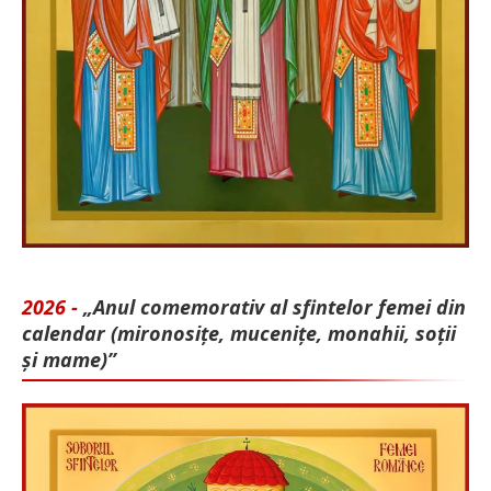
2026 -
„Anul comemorativ al sfintelor femei din
calendar (mironosițe, mu­cenițe, monahii, soții
și mame)”