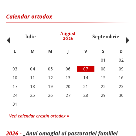
Calendar ortodox
‹
›
August
Iulie
Septembrie
O
2026
L
M
M
J
V
S
D
01
02
03
04
05
06
07
08
09
10
11
12
13
14
15
16
17
18
19
20
21
22
23
24
25
26
27
28
29
30
31
Vezi calendar crestin ortodox »
2026 -
„Anul omagial al pastorației familiei