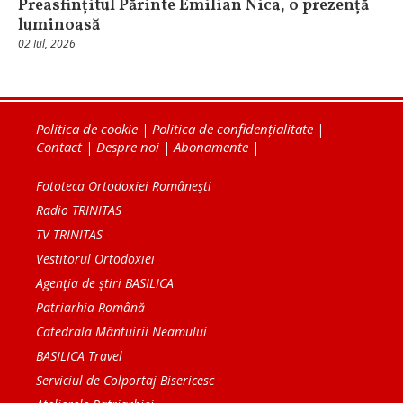
Preasfințitul Părinte Emilian Nica, o prezență
luminoasă
02 Iul, 2026
Politica de cookie
|
Politica de confidențialitate
|
Contact
|
Despre noi
|
Abonamente
|
Fototeca Ortodoxiei Românești
Radio TRINITAS
TV TRINITAS
Vestitorul Ortodoxiei
Agenţia de ştiri BASILICA
Patriarhia Română
Catedrala Mântuirii Neamului
BASILICA Travel
Serviciul de Colportaj Bisericesc