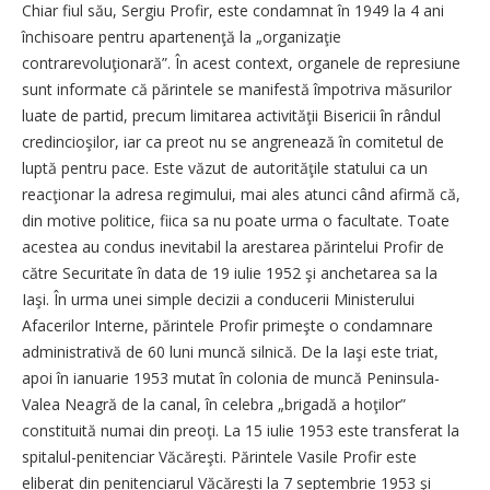
Chiar fiul său, Sergiu Profir, este condamnat în 1949 la 4 ani
închisoare pentru apartenenţă la „organizaţie
contrarevoluţionară”. În acest context, organele de represiune
sunt informate că părintele se manifestă împotriva măsurilor
luate de partid, precum limitarea activităţii Bisericii în rândul
credincioşilor, iar ca preot nu se angrenează în comitetul de
luptă pentru pace. Este văzut de autorităţile statului ca un
reacţionar la adresa regimului, mai ales atunci când afirmă că,
din motive politice, fiica sa nu poate urma o facultate. Toate
acestea au condus inevitabil la arestarea părintelui Profir de
către Securitate în data de 19 iulie 1952 şi anchetarea sa la
Iaşi. În urma unei simple decizii a conducerii Ministerului
Afacerilor Interne, părintele Profir primeşte o condamnare
administrativă de 60 luni muncă silnică. De la Iaşi este triat,
apoi în ianuarie 1953 mutat în colonia de muncă Peninsula-
Valea Neagră de la canal, în celebra „brigadă a hoţilor”
constituită numai din preoţi. La 15 iulie 1953 este transferat la
spitalul-penitenciar Văcăreşti. Părintele Vasile Profir este
eliberat din penitenciarul Văcăreşti la 7 septembrie 1953 şi