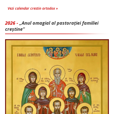
Vezi calendar crestin ortodox »
2026 -
„Anul omagial al pastorației familiei
creștine”