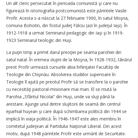
Un alt cleric persecutat în perioada comunistă şi care nu
figurează în istoriografia postcomunistă este părintele Vasile
Profir. Acesta s-a născut la 27 februarie 1900, în satul Moşna,
comuna Bohotin, din fostul judeţ Fălciu (azi în judeţul Iaşi). În
1912-1918 a urmat Seminarul pedagogic din Iaşi şi în 1919-
1923 Seminarul teologic din Huşi.
La puţin timp a primit darul preoţiei pe seama parohiei din
satul natal. În vremea slujirii de la Moşna, în 1928-1932, tânărul
preot Profir urmează cursurile abia înfiinţatei Facultăţi de
Teologie din Chişinău. Absolvirea studiilor superioare în
Teologie îl ajută pe preotul Profir să se transfere la o parohie
cu necesităţi pastoral-misionare mai mari. El se mută la
Parohia „Sfântul Nicolai” din Huşi, unde va sluji până la
arestare. Ajunge unul dintre slujitorii de seamă din centrul
eparhial huşean şi care după schimbarea politică din 1944 se
implică în viaţa politică. În 1946-1947 este ales membru în
comitetul judeţean al Partidului Naţional Liberal. Din acest
motiv, după 1948 părintele Profir este urmărit de Securitate.