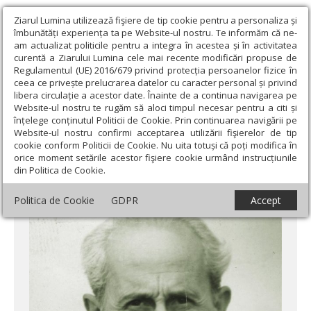
Ziarul Lumina utilizează fişiere de tip cookie pentru a personaliza și
îmbunătăți experiența ta pe Website-ul nostru. Te informăm că ne-
am actualizat politicile pentru a integra în acestea și în activitatea
curentă a Ziarului Lumina cele mai recente modificări propuse de
Regulamentul (UE) 2016/679 privind protecția persoanelor fizice în
ceea ce privește prelucrarea datelor cu caracter personal și privind
libera circulație a acestor date. Înainte de a continua navigarea pe
Website-ul nostru te rugăm să aloci timpul necesar pentru a citi și
Ziarul Lumina
›
Societate
›
Historica
›
Preotul Vasile Profir sub
înțelege conținutul Politicii de Cookie. Prin continuarea navigării pe
persecuţia comunistă
Website-ul nostru confirmi acceptarea utilizării fişierelor de tip
cookie conform Politicii de Cookie. Nu uita totuși că poți modifica în
Preotul Vasile Profir sub persecuţia
orice moment setările acestor fişiere cookie urmând instrucțiunile
din Politica de Cookie.
comunistă
Politica de Cookie
GDPR
Accept