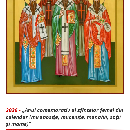
2026 -
„Anul comemorativ al sfintelor femei din
calendar (mironosițe, mu­cenițe, monahii, soții
și mame)”