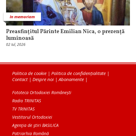
In memoriam
Preasfințitul Părinte Emilian Nica, o prezență
luminoasă
02 Iul, 2026
Politica de cookie
|
Politica de confidențialitate
|
Contact
|
Despre noi
|
Abonamente
|
Fototeca Ortodoxiei Românești
Radio TRINITAS
TV TRINITAS
Vestitorul Ortodoxiei
Agenţia de ştiri BASILICA
Patriarhia Română