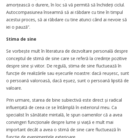
amorțească o durere, în loc să vă permită să închideți ciclul.
Autocompasiunea înseamnă să ai răbdare cu tine în timpul
acestui proces, să ai răbdare cu tine atunci când ai nevoie să
iei o pauză”.
Stima de sine
Se vorbește mult în literatura de dezvoltare personală despre
conceptul de stimă de sine care se referă la credințe pozitive
despre sine și viitor. De regulă, stima de sine fluctuează în
funcție de realizările sau eșecurile noastre: dacă reușesc, sunt
o persoană valoroasă, dacă eșuez, sunt o persoană lipsită de
valoare.
Prin urmare, starea de bine subiectivă este direct și radical
influențată de ceea ce se întâmplă în exteriorul meu. Ca
specialist în sănătate mintală, le spun oamenilor că a avea
convingeri funcționale despre lume și viață e mult mai
important decât a avea o stimă de sine care fluctuează în
funcție de evenimentele exterioare.