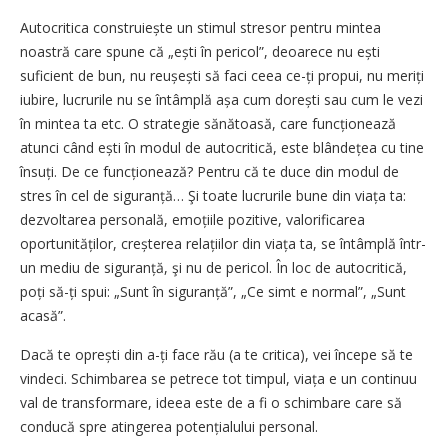
Autocritica construiește un stimul stresor pentru mintea
noastră care spune că „ești în pericol”, deoarece nu ești
suficient de bun, nu reușești să faci ceea ce-ți propui, nu meriți
iubire, lucrurile nu se întâmplă așa cum dorești sau cum le vezi
în mintea ta etc. O strategie sănătoasă, care funcționează
atunci când ești în modul de autocritică, este blândețea cu tine
însuți. De ce funcționează? Pentru că te duce din modul de
stres în cel de siguranță… Şi toate lucrurile bune din viața ta:
dezvoltarea personală, emoțiile pozitive, valorificarea
oportunităților, creșterea relațiilor din viața ta, se întâmplă într-
un mediu de siguranță, şi nu de pericol. În loc de autocritică,
poți să-ți spui: „Sunt în siguranță”, „Ce simt e normal”, „Sunt
acasă”.
Dacă te oprești din a-ți face rău (a te critica), vei începe să te
vindeci. Schimbarea se petrece tot timpul, viața e un continuu
val de transfor­mare, ideea este de a fi o schimbare care să
conducă spre atingerea potențialului personal.