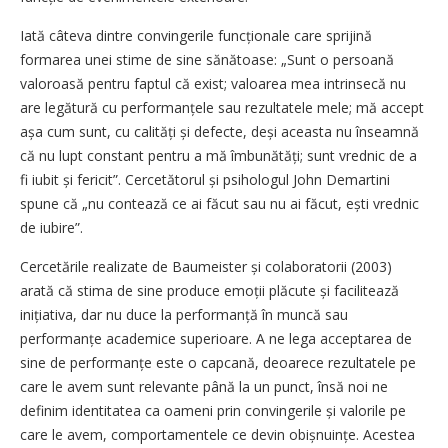
Iată câteva dintre convingerile funcționale care sprijină
formarea unei stime de sine sănătoase: „Sunt o persoană
valoroasă pentru faptul că exist; valoarea mea intrinsecă nu
are legătură cu performanțele sau rezultatele mele; mă accept
așa cum sunt, cu calități și defecte, deși aceasta nu înseamnă
că nu lupt constant pentru a mă îmbunătăți; sunt vrednic de a
fi iubit și fericit”. Cercetătorul și psihologul John Demartini
spune că „nu contează ce ai făcut sau nu ai făcut, ești vrednic
de iubire”.
Cercetările realizate de Baumeister și colaboratorii (2003)
arată că stima de sine produce emoții plăcute și facilitează
inițiativa, dar nu duce la performanță în muncă sau
performanțe academice superioare. A ne lega acceptarea de
sine de performanțe este o capcană, deoarece rezultatele pe
care le avem sunt relevante până la un punct, însă noi ne
definim identitatea ca oameni prin convingerile și valorile pe
care le avem, comportamentele ce devin obișnuințe. Acestea