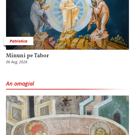
Patristica
Minuni pe Tabor
06 Aug, 2026
An omagial