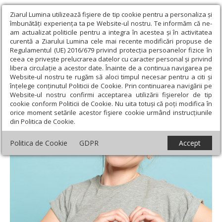
Ziarul Lumina utilizează fişiere de tip cookie pentru a personaliza și
îmbunătăți experiența ta pe Website-ul nostru. Te informăm că ne-
am actualizat politicile pentru a integra în acestea și în activitatea
curentă a Ziarului Lumina cele mai recente modificări propuse de
Regulamentul (UE) 2016/679 privind protecția persoanelor fizice în
ceea ce privește prelucrarea datelor cu caracter personal și privind
libera circulație a acestor date. Înainte de a continua navigarea pe
Website-ul nostru te rugăm să aloci timpul necesar pentru a citi și
Ziarul Lumina
›
Societate
›
Psihologie
›
Autocompasiunea:
înțelege conținutul Politicii de Cookie. Prin continuarea navigării pe
dialogul sănătos cu propriul sine
Website-ul nostru confirmi acceptarea utilizării fişierelor de tip
cookie conform Politicii de Cookie. Nu uita totuși că poți modifica în
Autocompasiunea: dialogul sănătos cu
orice moment setările acestor fişiere cookie urmând instrucțiunile
din Politica de Cookie.
propriul sine
Politica de Cookie
GDPR
Accept