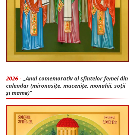
2026 -
„Anul comemorativ al sfintelor femei din
calendar (mironosițe, mu­cenițe, monahii, soții
și mame)”