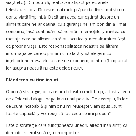
viață etc.). Dimpotrivă, realitatea afișată pe ecranele
televizoarelor adâncește mai mult prăpastia dintre noi și mult
dorita viață împlinită. Dacă am avea cunoştinţă despre un
aliment care ne-ar dăuna, cu siguranţă ne-am opri din a-l mai
consuma, însă continuăm să ne hrănim emoțiile și mintea cu
mesaje care ne alimentează autocritica și nemulțumirea față
de propria viață. Este responsabilitatea noastră să filtrăm
informația pe care o primim din afară și să alegem cu
înțelepciune mesajele la care ne expunem, pentru că impactul
lor asupra noastră nu este deloc neutru.
Blândeţea cu tine însuţi
O primă strategie, pe care am folosit-o mult timp, a fost aceea
de a înlocui dialogul negativ cu unul pozitiv. De exemplu, în loc
de „sunt incapabilă și nimic nu-mi reușește”, am spus „sunt
foarte capabilă și voi reuși să fac ceea ce îmi propun”.
Este o strategie care funcționează uneori, alteori însă simți că
îți minți creierul și că ești un impostor.