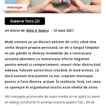
Psihologie
Galerie foto (2)
Un articol de:
Alina A. Rotaru
-
10 Iunie 2021
Mulți oameni au un discurs extrem de critic când vine
vorba despre propria persoană, iar de-a lungul timpului
m-am gândit la diverse modalități de a contracara
această abordare cu numeroase efecte negative
pentru emoții și comportament, uneori chiar distructivă.
Adesea, folosim autocritica crezând, în mod eronat, că
dacă suntem mai punitivi cu noi, creştem motivația
pentru a face diverse acțiuni. În realitate, însă, tot ceea
ce sporeşte în organismul nostru este nivelul de stres.
Nici mesajele promovate de mass-me­dia nu ne ajută să avem
un dialog constructiv în privinţa noastră (aspect fizic, stil de