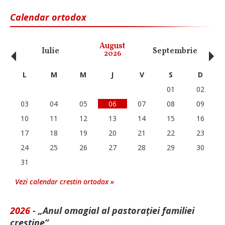
Calendar ortodox
‹
›
August
Iulie
Septembrie
O
2026
L
M
M
J
V
S
D
01
02
03
04
05
06
07
08
09
10
11
12
13
14
15
16
17
18
19
20
21
22
23
24
25
26
27
28
29
30
31
Vezi calendar crestin ortodox »
2026 -
„Anul omagial al pastorației familiei
creștine”