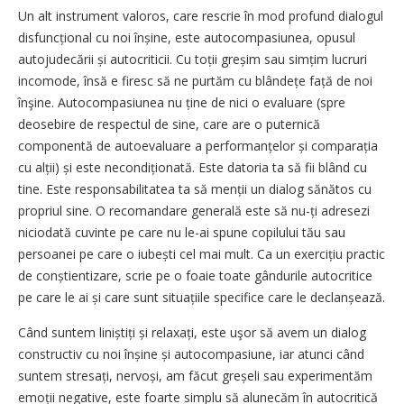
Un alt instrument valoros, care rescrie în mod profund dialogul
disfuncțional cu noi înșine, este autocompasiunea, opusul
autojudecării și autocriticii. Cu toții greșim sau simțim lucruri
incomode, însă e firesc să ne purtăm cu blândețe față de noi
înşine. Autocompasiunea nu ține de nici o evaluare (spre
deosebire de respectul de sine, care are o puternică
componentă de autoevaluare a performanțelor și comparația
cu alții) și este necondiționată. Este datoria ta să fii blând cu
tine. Este responsabilitatea ta să menții un dialog sănătos cu
propriul sine. O recomandare generală este să nu-ți adresezi
niciodată cuvinte pe care nu le-ai spune copilului tău sau
persoanei pe care o iubești cel mai mult. Ca un exercițiu practic
de conștien­tizare, scrie pe o foaie toate gândurile autocritice
pe care le ai și care sunt situațiile specifice care le declanșează.
Când suntem liniștiți și relaxați, este uşor să avem un dialog
constructiv cu noi înșine și autocompasiune, iar atunci când
suntem stresați, nervoși, am făcut greșeli sau experimentăm
emoții negative, este foarte simplu să alunecăm în autocritică