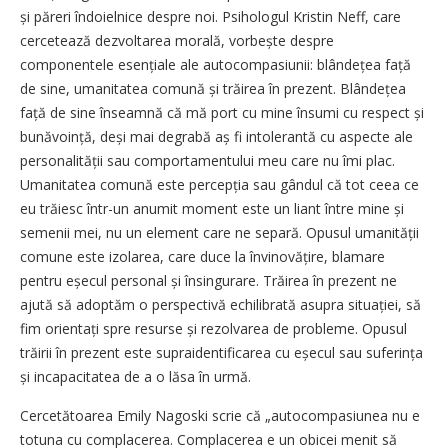
și păreri îndoielnice despre noi. Psihologul Kristin Neff, care
cercetează dezvoltarea morală, vorbește despre
componentele esențiale ale autocompasiunii: blândețea față
de sine, umanitatea comună și trăirea în prezent. Blândețea
față de sine înseamnă că mă port cu mine însumi cu respect și
bunăvoință, deși mai degrabă aș fi intolerantă cu aspecte ale
persona­lității sau comportamentului meu care nu îmi plac.
Umanitatea comună este percepția sau gândul că tot ceea ce
eu trăiesc într-un anumit moment este un liant între mine și
semenii mei, nu un element care ne separă. Opusul umanității
comune este izolarea, care duce la învinovățire, blamare
pentru eșecul personal și însingurare. Trăirea în prezent ne
ajută să adoptăm o ­perspectivă echilibrată asupra situației, să
fim orientați spre resurse și rezolvarea de probleme. Opusul
trăirii în prezent este supraidentificarea cu eșecul sau suferința
și incapacitatea de a o lăsa în urmă.
Cercetătoarea Emily Nagoski scrie că „autocompasiunea nu e
totuna cu complacerea. Complacerea e un obicei menit să