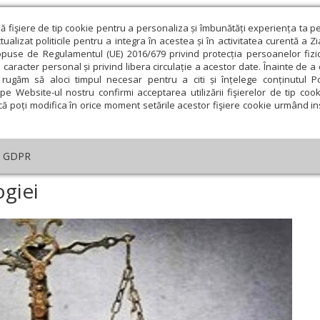
ză fişiere de tip cookie pentru a personaliza și îmbunătăți experiența ta p
alizat politicile pentru a integra în acestea și în activitatea curentă a Z
opuse de Regulamentul (UE) 2016/679 privind protecția persoanelor fizi
 caracter personal și privind libera circulație a acestor date. Înainte de 
eologie și spiritualitate
Educaţie și Cultură
Societate
rugăm să aloci timpul necesar pentru a citi și înțelege conținutul Pol
pe Website-ul nostru confirmi acceptarea utilizării fişierelor de tip cook
că poți modifica în orice moment setările acestor fişiere cookie urmând ins
te
Analiză
Reportaj
Psihologie
Religie și știi
GDPR
n practica psihologiei
ogiei
ie
Februarie
Martie
Aprilie
Mai
Iunie