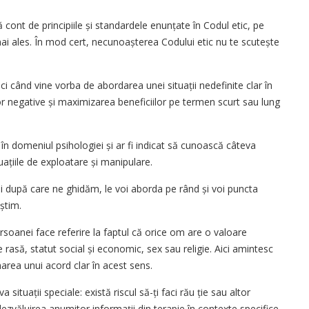
ă cont de principiile și standardele enunțate în Codul etic, pe
ai ales. În mod cert, necunoașterea Codului etic nu te scutește
 când vine vorba de abordarea unei situații nedefinite clar în
lor negative și maximizarea beneficiilor pe termen scurt sau lung
 în domeniul psihologiei și ar fi indicat să cunoască câteva
uațiile de exploatare și manipulare.
pii după care ne ghidăm, le voi aborda pe rând și voi puncta
știm.
persoanei face referire la faptul că orice om are o valoare
e rasă, statut social și economic, sex sau religie. Aici amintesc
narea unui acord clar în acest sens.
 situații speciale: există riscul să-ți faci rău ție sau altor
ezvăluirea anumitor informații din terapie în contexte specifice.