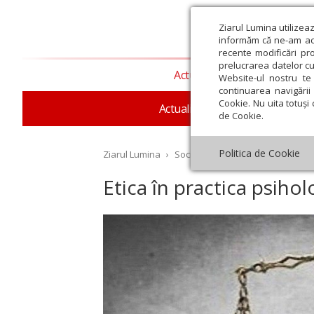
Ziarul Lumina utilizea
informăm că ne-am actu
recente modificări pr
prelucrarea datelor cu
Actualitate religioasă
T
Website-ul nostru te 
continuarea navigării 
Cookie. Nu uita totuși 
Actualitate socială
Sănăta
de Cookie.
Politica de Cookie
Ziarul Lumina
›
Societate
›
Psihologie
›
Etica î
Etica în practica psihol
st
Septembrie
Octombrie
Noiembrie
Decembrie
Ianuar