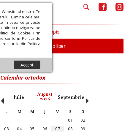
e Website-ul nostru. Te
iarului Lumina cele mai
ce în ceea ce privește
a continua navigarea pe
Opinii
Filantropie
iticii de Cookie. Prin
ie conform Politicii de
trucțiunile din Politica
nță
Familie
Timp liber
Accept
Calendar ortodox
‹
›
August
Iulie
Septembrie
Octombrie
Noiembri
2026
L
M
M
J
V
S
D
01
02
03
04
05
06
07
08
09