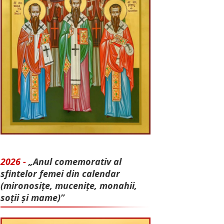
2026 -
„Anul comemorativ al
sfintelor femei din calendar
(mironosițe, mu­cenițe, monahii,
soții și mame)”