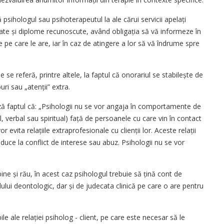
psihologul sau psihoterapeutul la ale cărui servicii apelați
tate și diplome recunoscute, având obligația să vă informeze în
le pe care le are, iar în caz de atingere a lor să vă îndrume spre
le se referă, printre altele, la faptul că onorariul se stabilește de
ri sau „atenții” extra.
ază faptul că: „Psihologii nu se vor angaja în comportamente de
, verbal sau spiritual) față de persoanele cu care vin în contact
or evita relațiile extraprofesionale cu clienții lor. Aceste relații
uce la conflict de interese sau abuz. Psihologii nu se vor
e bine și rău, în acest caz psihologul trebuie să țină cont de
odului deontologic, dar și de judecata clinică pe care o are pentru
e ale relației psiholog - client, pe care este necesar să le