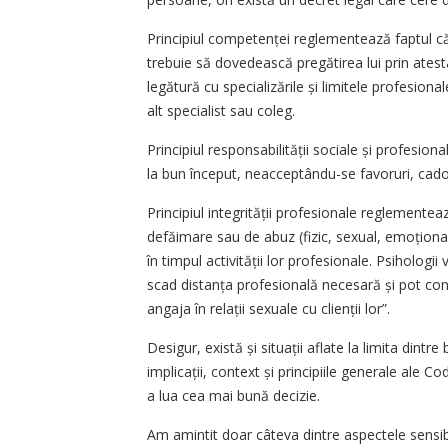
Principiul competenței reglementează faptul că 
trebuie să dovedească pregătirea lui prin ates
legătură cu specializările și limitele profesiona
alt specialist sau coleg.
Principiul responsabilității sociale și profesiona
la bun început, neacceptându-se favoruri, cadou
Principiul integrității profesionale reglemente
defăimare sau de abuz (fizic, sexual, emoțional
în timpul activității lor profesionale. Psihologii v
scad distanța profesională necesară și pot cond
angaja în relații sexuale cu clienții lor”.
Desigur, există și situații aflate la limita dintr
implicații, context și principiile generale ale C
a lua cea mai bună decizie.
Am amintit doar câteva dintre aspectele sensibil