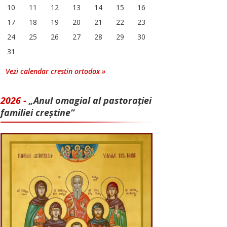
10
11
12
13
14
15
16
17
18
19
20
21
22
23
24
25
26
27
28
29
30
31
Vezi calendar crestin ortodox »
2026 -
„Anul omagial al pastorației
familiei creștine”