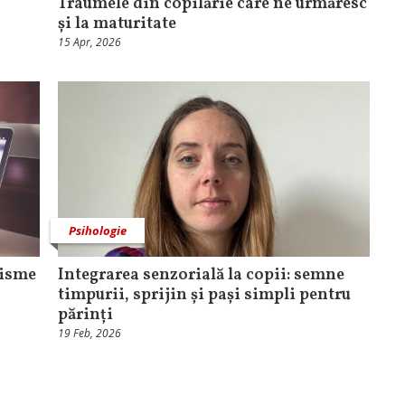
Traumele din copilărie care ne urmăresc
și la maturitate
15 Apr, 2026
Psihologie
nisme
Integrarea senzorială la copii: semne
timpurii, sprijin și pași simpli pentru
părinți
19 Feb, 2026