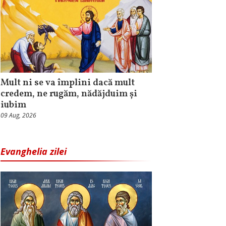
Mult ni se va împlini dacă mult
credem, ne rugăm, nădăjduim și
iubim
09 Aug, 2026
Evanghelia zilei