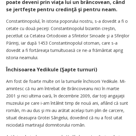
poate deveni prin viaţa lui un brâncovean, când
se jertfeşte pentru credinţă şi pentru neam.
Constantinopolul, în istoria poporului nostru, s-a dovedit a fi o
cetate cu două peceţi: Constantinopolul bizantin creştin,
pecetluit ca Cetatea Ortodoxiei a Sfintelor Sinoade şi a Sfinţilor
Părinţi, iar după 1453 Constantinopolul otoman, care s-a
dovedit a fi fortăreaţa tumultuoasă ce ne-a frământat aprig
istoria neamului.
Închisoarea Yedikule (Şapte turnuri)
Am fost de foarte multe ori la turnurile închisorii Yedikule. Mi-
amintesc că nu am întrebat de Brâncoveanu nici în martie
2001 şi nici ultima oară, în decembrie 2009, dar toţi angajaţii
muzeului pe care i-am întâlnit timp de nouă ani, aflând că sunt
român, m-au dus şi mi-au arătat acelaşi turn plin de carcere,
situat deasupra Grotei Sângelui, dovedind că nu a fost uitat
niciodată martirajul domnitorului român.