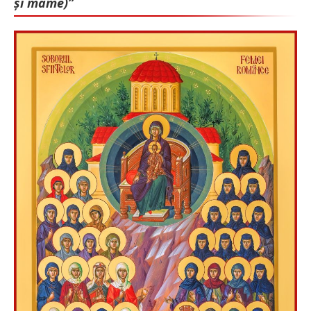
și mame)”