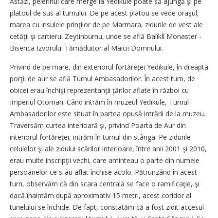
Astăzi, pelerinul care merge la Yedikule poate să ajungă şi pe
platoul de sus al turnului. De pe acest platou se vede oraşul,
marea cu insulele prinţilor de pe Marmara, zidurile de vest ale
cetăţii şi cartierul Zeytinburnu, unde se află Balîklî Monaster -
Biserica Izvorului Tămăduitor al Maicii Domnului.
Privind de pe mare, din exteriorul fortăreţei Yedikule, în dreapta
porţii de aur se află Turnul Ambasadorilor. În acest turn, de
obicei erau închişi reprezentanţii ţărilor aflate în război cu
Imperiul Otoman. Când intrăm în muzeul Yedikule, Turnul
Ambasadorilor este situat în partea opusă intrării de la muzeu.
Traversăm curtea interioară şi, privind Poarta de Aur din
interiorul fortăreţei, intrăm în turnul din stânga. Pe zidurile
celulelor şi ale zidului scărilor interioare, între anii 2001 şi 2010,
erau multe inscripţii vechi, care aminteau o parte din numele
persoanelor ce s-au aflat închise acolo. Pătrunzând în acest
turn, observăm că din scara centrală se face o ramificaţie, şi
dacă înaintăm după aproximativ 15 metri, acest coridor al
tunelului se închide. De fapt, constatăm că a fost zidit accesul