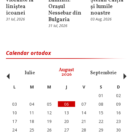
vibrante la
Luminii:
Ștefan Câlția
liniștea
Oraşul
și lumile
icoanei
Nessebar din
noastre
Bulgaria
31 Iul, 2026
03 Aug, 2026
31 Iul, 2026
Calendar ortodox
‹
›
August
Iulie
Septembrie
O
2026
L
M
M
J
V
S
D
01
02
03
04
05
06
07
08
09
10
11
12
13
14
15
16
17
18
19
20
21
22
23
24
25
26
27
28
29
30