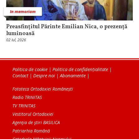
In memoriam
Preasfințitul Părinte Emilian Nica, o prezență
luminoasă
02 Iul, 2026
Politica de cookie
|
Politica de confidențialitate
|
Contact
|
Despre noi
|
Abonamente
|
Fototeca Ortodoxiei Românești
Radio TRINITAS
TV TRINITAS
Vestitorul Ortodoxiei
Agenţia de ştiri BASILICA
Patriarhia Română