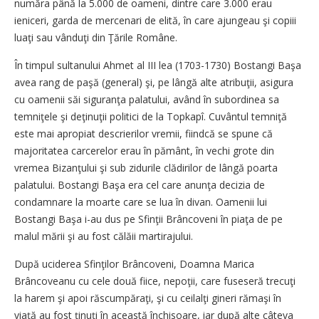
număra până la 5.000 de oameni, dintre care 3.000 erau
ieniceri, garda de mercenari de elită, în care ajungeau şi copiii
luaţi sau vânduţi din Ţările Române.
În timpul sultanului Ahmet al III lea (1703-1730) Bostangi Başa
avea rang de paşă (general) şi, pe lângă alte atribuţii, asigura
cu oamenii săi siguranţa palatului, având în subordinea sa
temniţele şi deţinuţii politici de la Topkapî. Cuvântul temniţă
este mai apropiat descrierilor vremii, fiindcă se spune că
majoritatea carcerelor erau în pământ, în vechi grote din
vremea Bizanţului şi sub zidurile clădirilor de lângă poarta
palatului. Bostangi Başa era cel care anunţa decizia de
condamnare la moarte care se lua în divan. Oamenii lui
Bostangi Başa i-au dus pe Sfinţii Brâncoveni în piaţa de pe
malul mării şi au fost călăii martirajului.
După uciderea Sfinţilor Brâncoveni, Doamna Marica
Brâncoveanu cu cele două fiice, nepoţii, care fuseseră trecuţi
la harem şi apoi răscumpăraţi, şi cu ceilalţi gineri rămaşi în
viaţă au fost ţinuţi în această închisoare, iar după alte câteva