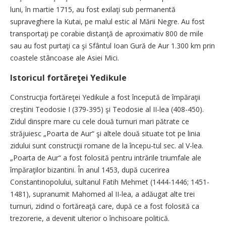
luni, în martie 1715, au fost exilaţi sub permanentă
supraveghere la Kutai, pe malul estic al Mării Negre. Au fost
transportaţi pe corabie distanţă de aproximativ 800 de mile
sau au fost purtaţi ca şi Sfântul Ioan Gură de Aur 1.300 km prin
coastele stâncoase ale Asiei Mici.
Istoricul fortăreţei Yedikule
Construcţia fortăreţei Yedikule a fost începută de împăraţii
creştini Teodosie I (379-395) şi Teodosie al II-lea (408-450).
Zidul dinspre mare cu cele două turnuri mari pătrate ce
străjuiesc „Poarta de Aur“ şi altele două situate tot pe linia
zidului sunt construcţii romane de la începu-tul sec. al V-lea.
„Poarta de Aur“ a fost folosită pentru intrările triumfale ale
împăraţilor bizantini. În anul 1453, după cucerirea
Constantinopolului, sultanul Fatih Mehmet (1444-1446; 1451-
1481), supranumit Mahomed al II-lea, a adăugat alte trei
turnuri, zidind o fortăreaţă care, după ce a fost folosită ca
trezorerie, a devenit ulterior o închisoare politică.