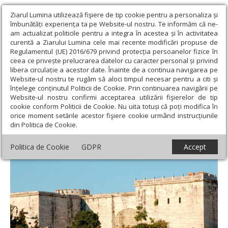
Ziarul Lumina utilizează fişiere de tip cookie pentru a personaliza și
îmbunătăți experiența ta pe Website-ul nostru. Te informăm că ne-
am actualizat politicile pentru a integra în acestea și în activitatea
curentă a Ziarului Lumina cele mai recente modificări propuse de
Regulamentul (UE) 2016/679 privind protecția persoanelor fizice în
ceea ce privește prelucrarea datelor cu caracter personal și privind
libera circulație a acestor date. Înainte de a continua navigarea pe
Website-ul nostru te rugăm să aloci timpul necesar pentru a citi și
Ziarul Lumina
›
Societate
›
Reportaj
›
Închisorile unde au
înțelege conținutul Politicii de Cookie. Prin continuarea navigării pe
pătimit Sfinţii Brâncoveni
Website-ul nostru confirmi acceptarea utilizării fişierelor de tip
cookie conform Politicii de Cookie. Nu uita totuși că poți modifica în
Închisorile unde au pătimit Sfinţii
orice moment setările acestor fişiere cookie urmând instrucțiunile
din Politica de Cookie.
Brâncoveni
Politica de Cookie
GDPR
Accept