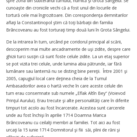
spre zona din subteranul turnului, numită şi Grota Sângelui. Se
cunoaşte din cronicile vechi că a fost unul din locurile de
tortură cele mai îngrozitoare. Din corespondenţa demnitarilor
aflaţi la Constantinopol ştim că toţi bărbaţii din familia
Brâncoveanu au fost torturaţi timp două luni în Grota Sângelui.
De la intrarea în turn, urcând pe coridorul principal al scării,
descoperim mai multe ancadramente de uşi zidite, despre care
ghizii turci susţin că sunt foste celule zidite. La un etaj superior
se pot vizita trei celule, unde lumina abia pătrunde, iar fără
lumânare sau lanternă nu se disting bine pereţii. Între 2001 şi
2005, capugiul local care deţinea cheia de la Turnul
Ambasadorilor avea o hartă veche în care aceste celule din
turn erau consemnate sub numele „Eflak Altîn Bey“ (Voievod
Prinţul Aurului). Erau trecute şi alte personalităţi care în diferite
timpuri tot acolo au fost încarcerate. Acestea sunt carcerele
unde au fost închişi în aprilie 1714 Doamna Marica
Brâncoveanu cu ceilalţi membri ai familiei. Tot aici au fost
urcaţi la 15 iunie 1714 Domnitorul şi fiii săi, plini de răni şi