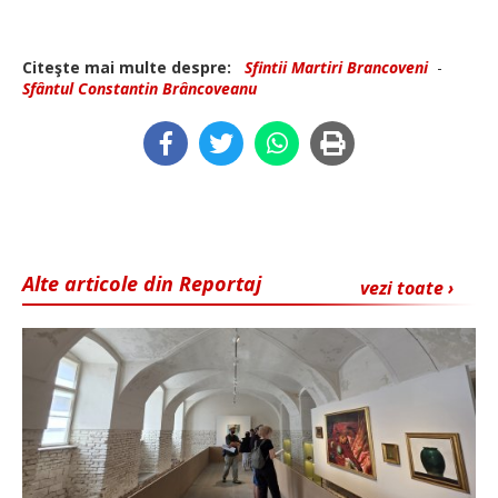
Citeşte mai multe despre:
Sfintii Martiri Brancoveni
-
Sfântul Constantin Brâncoveanu
Alte articole din Reportaj
vezi toate ›