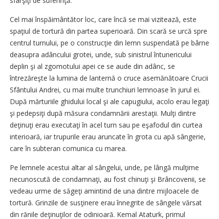
sfârşiţi de suferinţă.
Cel mai înspăimântător loc, care încă se mai vizitează, este
spaţiul de tortură din partea superioară. Din scară se urcă spre
centrul turnului, pe o construcţie din lemn suspendată pe bârne
deasupra adâncului grotei, unde, sub sinistrul întunericului
deplin şi al zgomotului apei ce se aude din adânc, se
întrezăreşte la lumina de lanternă o cruce asemănătoare Crucii
Sfântului Andrei, cu mai multe trunchiuri lemnoase în jurul ei.
După mărturiile ghidului local şi ale capugiului, acolo erau legaţi
şi pedepsiţi după măsura condamnării arestaţii. Mulţi dintre
deţinuţi erau executaţi în acel turn sau pe eşafodul din curtea
interioară, iar trupurile erau aruncate în grota cu apă sângerie,
care în subteran comunica cu marea.
Pe lemnele acestui altar al sângelui, unde, pe lângă mulţime
necunoscută de condamnaţi, au fost chinuţi şi Brâncovenii, se
vedeau urme de săgeţi amintind de una dintre mijloacele de
tortură. Grinzile de susţinere erau înnegrite de sângele vărsat
din rănile deţinuţilor de odinioară. Kemal Ataturk, primul