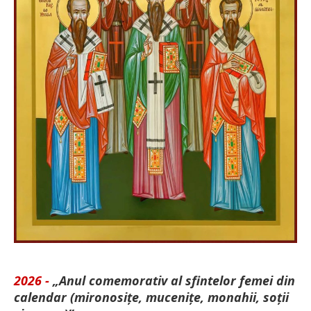
2026 -
„Anul comemorativ al sfintelor femei din
calendar (mironosițe, mu­cenițe, monahii, soții