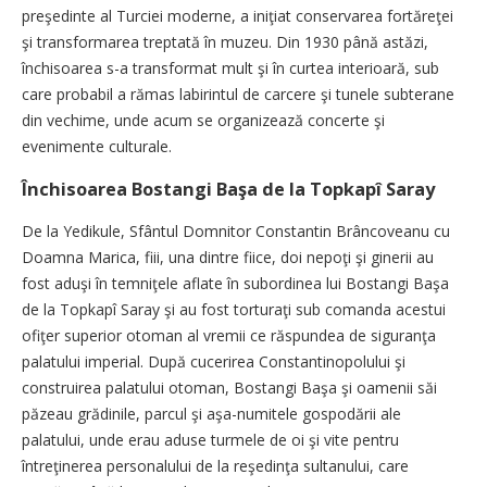
preşedinte al Turciei moderne, a iniţiat conservarea fortăreţei
şi transformarea treptată în muzeu. Din 1930 până astăzi,
închisoarea s-a transformat mult şi în curtea interioară, sub
care probabil a rămas labirintul de carcere şi tunele subterane
din vechime, unde acum se organizează concerte şi
evenimente culturale.
Închisoarea Bostangi Başa de la Topkapî Saray
De la Yedikule, Sfântul Domnitor Constantin Brâncoveanu cu
Doamna Marica, fiii, una dintre fiice, doi nepoţi şi ginerii au
fost aduşi în temniţele aflate în subordinea lui Bostangi Başa
de la Topkapî Saray şi au fost torturaţi sub comanda acestui
ofiţer superior otoman al vremii ce răspundea de siguranţa
palatului imperial. După cucerirea Constantinopolului şi
construirea palatului otoman, Bostangi Başa şi oamenii săi
păzeau grădinile, parcul şi aşa-numitele gospodării ale
palatului, unde erau aduse turmele de oi şi vite pentru
întreţinerea personalului de la reşedinţa sultanului, care