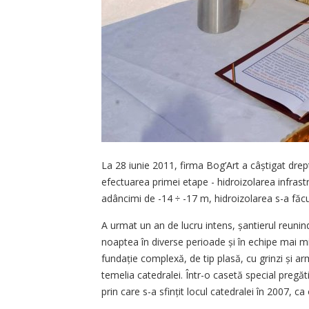
La 28 iunie 2011, firma Bog’Art a câștigat drept
efectuarea primei etape - hidroizolarea infrastru
adâncimi de -14 ÷ -17 m, hidroizolarea s-a făcu
A urmat un an de lucru intens, șantierul reunind
noaptea în diverse perioade și în echipe mai mici.
fundație complexă, de tip plasă, cu grinzi și arm
temelia catedralei. Într-o casetă special pregăt
prin care s-a sfințit locul catedralei în 2007, c