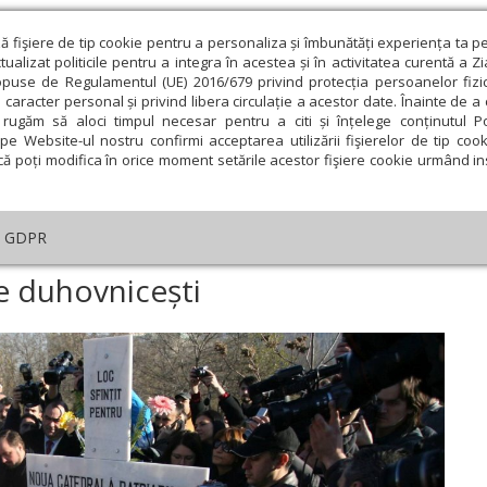
ză fişiere de tip cookie pentru a personaliza și îmbunătăți experiența ta p
alizat politicile pentru a integra în acestea și în activitatea curentă a Z
opuse de Regulamentul (UE) 2016/679 privind protecția persoanelor fizi
 caracter personal și privind libera circulație a acestor date. Înainte de 
eologie și spiritualitate
Educaţie și Cultură
Societate
rugăm să aloci timpul necesar pentru a citi și înțelege conținutul Pol
pe Website-ul nostru confirmi acceptarea utilizării fişierelor de tip cook
că poți modifica în orice moment setările acestor fişiere cookie urmând ins
te
Analiză
Reportaj
Psihologie
Religie și știi
GDPR
storice și borne duhovnicești
ne duhovnicești
ie
Februarie
Martie
Aprilie
Mai
Iunie