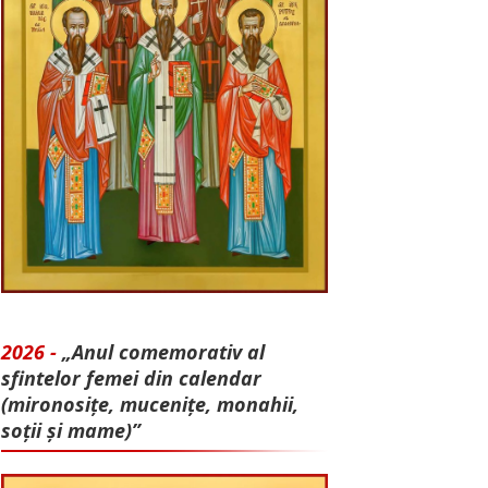
2026 -
„Anul comemorativ al
sfintelor femei din calendar
(mironosițe, mu­cenițe, monahii,
soții și mame)”