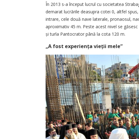
În 2013 s-a început lucrul cu societatea Strabag
demarat lucrările deasupra cotei 0, altfel spus, 
intrare, cele două nave laterale, pronaosul, na
aproximativ 45 m. Peste acest nivel se găsesc 
și turla Pantocrator până la cota 120 m.
„A fost experiența vieții mele”