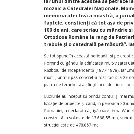
iar unul dintre acestea se petrece la
mozaic a Catedralei Naționale. Momen
memoria afectivă a noastră, a jurnal
faptele, conștienți că tot așa de priv
100 de ani, care scriau cu mândrie și 
Ortodoxe Române la rang de Patriarh
trebuie și o catedrală pe măsură”. I
Se tot spune în această perioadă, și pe drept cuv
Pornind cu gândul la edificarea mult-visatei C
Războiul de Independență (1877-1878), iar „mân
muri -, primul pas concret a fost făcut la 29 n
piatra de temelie și a sfințit locul destinat constr
Lucrurile au început să prindă contur și mai m
licitație de proiecte și când, în perioada 30 iuni
României, a declarat câștigătoare firma Wanel E
construită la sol este de 13.668,55 mp, su­pra
strucției este de 478.857 mc.