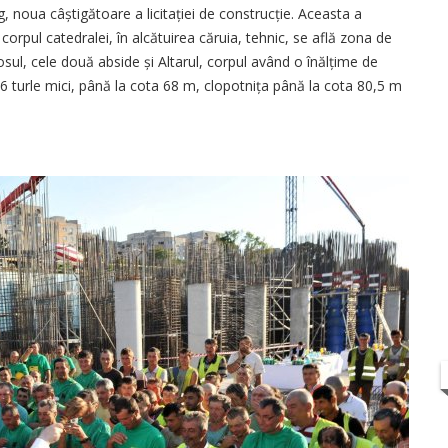
, noua câști­gătoare a licitației de construcție. Aceasta a
corpul catedralei, în alcătuirea căruia, tehnic, se află zona de
osul, cele două abside și Altarul, corpul având o înălțime de
6 turle mici, până la cota 68 m, clopotnița până la cota 80,5 m