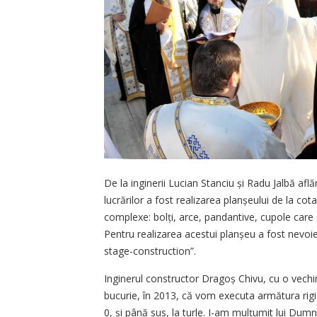
De la inginerii Lucian Stanciu și Radu Jalbă afl
lucrărilor a fost realizarea planșeului de la 
complexe: bolți, arce, pandantive, cupole care 
Pentru realizarea acestui planșeu a fost nevoi
stage-construction”.
Inginerul constructor Dragoș Chivu, cu o vech
bucurie, în 2013, că vom executa armătura rigi
0, și până sus, la turle. I-am mul­țumit lui Du