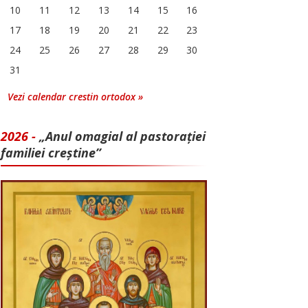
10
11
12
13
14
15
16
17
18
19
20
21
22
23
24
25
26
27
28
29
30
31
Vezi calendar crestin ortodox »
2026 -
„Anul omagial al pastorației
familiei creștine”