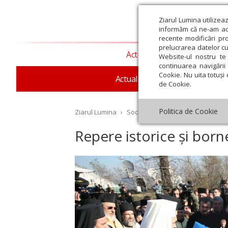
Ziarul Lumina utilizea
informăm că ne-am actu
recente modificări pr
prelucrarea datelor cu
Actualitate religioasă
T
Website-ul nostru te 
continuarea navigării 
Cookie. Nu uita totuși 
Actualitate socială
Sănăta
de Cookie.
Politica de Cookie
Ziarul Lumina
›
Societate
›
Reportaj
›
Repere i
Repere istorice și bor
st
Septembrie
Octombrie
Noiembrie
Decembrie
Ianuar