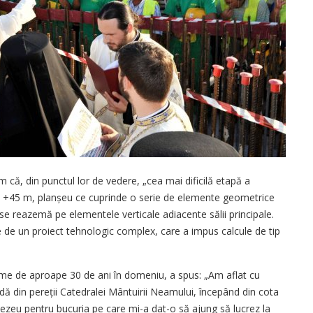
ăm că, din punctul lor de vedere, „cea mai dificilă etapă a
cota +45 m, planșeu ce cuprinde o serie de elemente geometrice
se reazemă pe elementele verticale adiacente sălii principale.
e de un proiect tehnologic complex, care a impus calcule de tip
ime de aproape 30 de ani în domeniu, a spus: „Am aflat cu
dă din pereții Catedralei Mântuirii Neamului, începând din cota
mnezeu pentru bucuria pe care mi-a dat-o să ajung să lucrez la