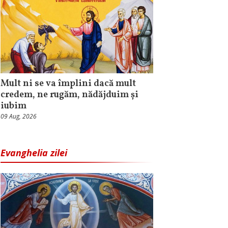
Mult ni se va împlini dacă mult
credem, ne rugăm, nădăjduim și
iubim
09 Aug, 2026
Evanghelia zilei