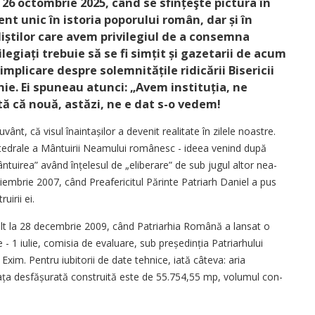
 26 octombrie 2025, când se sfințeşte pictura în
t unic în istoria poporului român, dar și în
iștilor care avem privilegiul de a consemna
ilegiați trebuie să se fi simțit și gazetarii de acum
implicare despre solemnitățile ridicării Bisericii
ie. Ei spuneau atunci: „Avem instituția, ne
ată că nouă, astăzi, ne e dat s-o vedem!
ânt, că visul înain­tașilor a devenit realitate în zilele noastre.
atedrale a Mântuirii Neamului românesc - ideea venind după
tuirea” având înțelesul de „eliberare” de sub jugul altor nea­
oiembrie 2007, când Preafericitul Părinte Patriarh Daniel a pus
uirii ei.
ult la 28 decembrie 2009, când Patriarhia Română a lansat o
e - 1 iulie, comisia de evaluare, sub preșe­dinția Patriarhului
xim. Pentru iubitorii de date tehnice, iată câteva: aria
fața desfășurată construită este de 55.754,55 mp, volumul con­