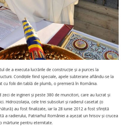
ul de a executa lucrările de construcție și a purces la
cturii. Condi­țiile fiind speciale, apele subterane aflându-se la
t cu folii din tablă de plumb, o premieră în România.
 zeci de ingineri și peste 380 de muncitori, care au lucrat și
 Hi­dro­izolația, cele trei subsoluri și radierul casetat (o
ătură) au fost finalizate, iar la 28 iunie 2012 a fost sfințită
ită a radierului, Patriarhul României a așezat un hrisov și crucea
a o mărturie pentru eternitate.