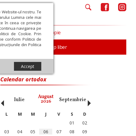
e Website-ul nostru. Te
iarului Lumina cele mai
ce în ceea ce privește
a continua navigarea pe
Opinii
Filantropie
iticii de Cookie. Prin
ie conform Politicii de
trucțiunile din Politica
nță
Familie
Timp liber
Accept
Calendar ortodox
‹
›
August
Iulie
Septembrie
Octombrie
Noiembri
2026
L
M
M
J
V
S
D
01
02
03
04
05
06
07
08
09