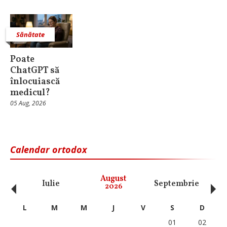
Sănătate
Poate
ChatGPT să
înlocuiască
medicul?
05 Aug, 2026
Calendar ortodox
‹
›
August
Iulie
Septembrie
O
2026
L
M
M
J
V
S
D
01
02