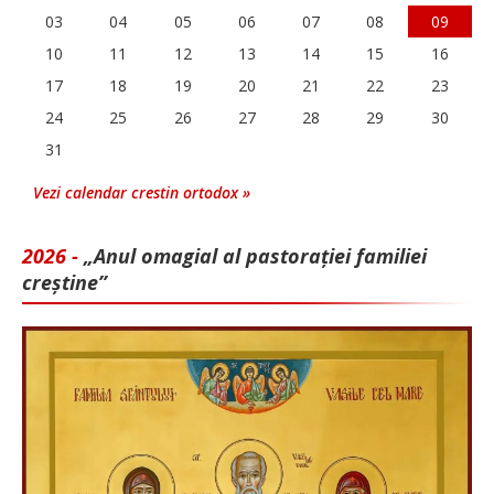
03
04
05
06
07
08
09
10
11
12
13
14
15
16
17
18
19
20
21
22
23
24
25
26
27
28
29
30
31
Vezi calendar crestin ortodox »
2026 -
„Anul omagial al pastorației familiei
creștine”