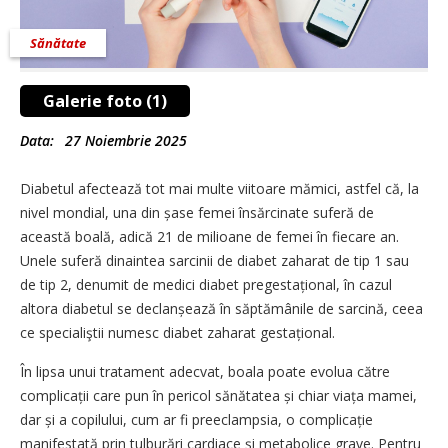
Sănătate
Galerie foto (1)
Data:
27 Noiembrie 2025
Diabetul afectează tot mai multe viitoare mămici, astfel că, la
nivel mondial, una din șase femei însărcinate suferă de
această boală, adică 21 de milioane de femei în fiecare an.
Unele suferă dinaintea sarcinii de diabet zaharat de tip 1 sau
de tip 2, denumit de medici diabet pregestațional, în cazul
altora diabetul se declanșează în săptămânile de sarcină, ceea
ce specialiştii numesc diabet zaharat gestațional.
În lipsa unui tratament adecvat, boala poate evolua către
complicații care pun în pericol sănătatea și chiar viața mamei,
dar și a copilului, cum ar fi pre­eclampsia, o complicație
manifestată prin tulburări cardiace și metabolice grave. Pentru