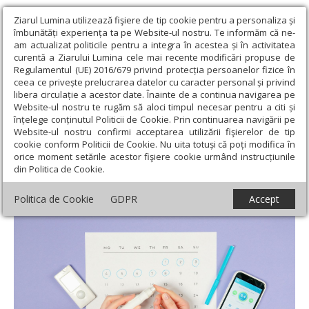
Ziarul Lumina utilizează fişiere de tip cookie pentru a personaliza și
îmbunătăți experiența ta pe Website-ul nostru. Te informăm că ne-
am actualizat politicile pentru a integra în acestea și în activitatea
curentă a Ziarului Lumina cele mai recente modificări propuse de
Regulamentul (UE) 2016/679 privind protecția persoanelor fizice în
ceea ce privește prelucrarea datelor cu caracter personal și privind
libera circulație a acestor date. Înainte de a continua navigarea pe
Website-ul nostru te rugăm să aloci timpul necesar pentru a citi și
Ziarul Lumina
›
Societate
›
Sănătate
›
Cum poate fi ținut sub
înțelege conținutul Politicii de Cookie. Prin continuarea navigării pe
control diabetul gestațional
Website-ul nostru confirmi acceptarea utilizării fişierelor de tip
cookie conform Politicii de Cookie. Nu uita totuși că poți modifica în
Cum poate fi ținut sub control diabetul
orice moment setările acestor fişiere cookie urmând instrucțiunile
din Politica de Cookie.
gestațional
Politica de Cookie
GDPR
Accept