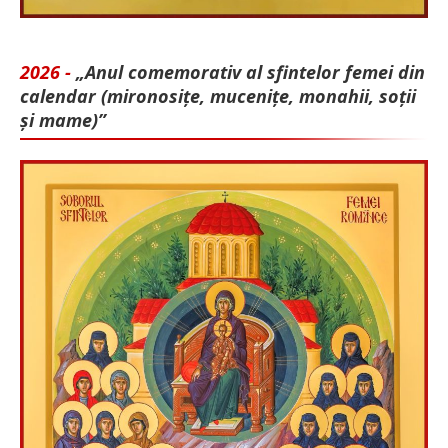
2026 -
„Anul comemorativ al sfintelor femei din
calendar (mironosițe, mu­cenițe, monahii, soții
și mame)”