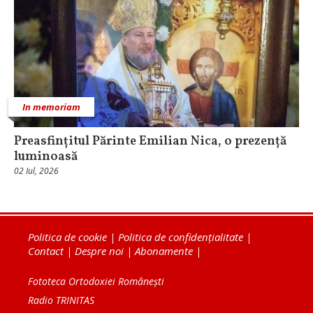
In memoriam
Preasfințitul Părinte Emilian Nica, o prezență
luminoasă
02 Iul, 2026
Politica de cookie
|
Politica de confidențialitate
|
Contact
|
Despre noi
|
Abonamente
|
Fototeca Ortodoxiei Românești
Radio TRINITAS