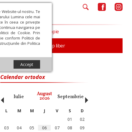
e Website-ul nostru. Te
iarului Lumina cele mai
ce în ceea ce privește
a continua navigarea pe
Opinii
Filantropie
iticii de Cookie. Prin
ie conform Politicii de
trucțiunile din Politica
nță
Familie
Timp liber
Accept
Calendar ortodox
‹
›
August
Iulie
Septembrie
Octombrie
Noiembri
2026
L
M
M
J
V
S
D
01
02
03
04
05
06
07
08
09