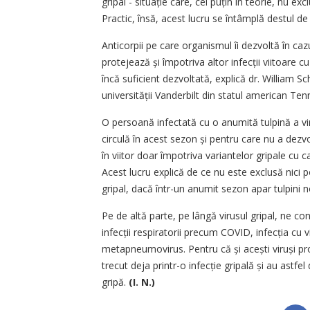
gripal - situație care, cel puțin în teorie, nu e
Practic, însă, acest lucru se întâmplă destul de r
Anticorpii pe care organismul îi dezvoltă în cazu
protejează și împotriva altor infecții viitoare c
încă sufi­ci­ent dezvoltată, explică dr. Willi­am S
universității Vanderbilt din statul american Te
O persoană infectată cu o anumită tulpină a viru
circulă în acest sezon și pentru care nu a dezv
în viitor doar împotriva variantelor gripale cu c
Acest lucru explică de ce nu este exclusă nici p
gripal, dacă într-un anumit sezon apar tulpini no
Pe de altă parte, pe lângă virusul gripal, ne co
infecții respiratorii precum COVID, infecția cu 
metapneumovirus. Pentru că și acești viruși pr
trecut deja printr-o infecție gripală și au astf
gripă.
(I. N.)