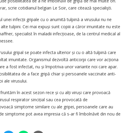
xclude posibilitatea de a ne îmbolnăvi de gripă de mai multe ori.
ar, scrie cotidianul belgian Le Soir, care citează specialişti.
l unei infecții gripale cu o anumită tulpină a virusului nu ne
u alte tulpini. Cei mai expuși sunt copiii a căror imunitate nu este
chaffner, specialist în maladii infecțioase, de la centrul medical al
nnessee.
sului gripal se poate infecta ulterior și cu o altă tulpină care
oltat imu­nitate. Organismul dezvoltă anticorpi care vor acționa
are a fost infectat, nu și împotriva unor variante noi care apar.
osibilitatea de a face gripă chiar și persoanele vaccinate anti­
i ale virusului.
nfruntăm în acest sezon rece și cu alți viruși care provoacă
virusul respirator sincițial sau cea provocată de
ovoacă simp­tome similare cu ale gripei, persoanele care au
el de simp­tome pot avea impresia că s-ar fi îmbolnăvit din nou de