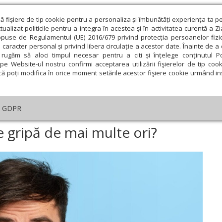
ză fişiere de tip cookie pentru a personaliza și îmbunătăți experiența ta p
alizat politicile pentru a integra în acestea și în activitatea curentă a Z
opuse de Regulamentul (UE) 2016/679 privind protecția persoanelor fizi
 caracter personal și privind libera circulație a acestor date. Înainte de 
eologie și spiritualitate
Educaţie și Cultură
Societate
rugăm să aloci timpul necesar pentru a citi și înțelege conținutul Pol
pe Website-ul nostru confirmi acceptarea utilizării fişierelor de tip cook
că poți modifica în orice moment setările acestor fişiere cookie urmând ins
te
Analiză
Reportaj
Psihologie
Religie și știi
GDPR
 îmbolnăvi de gripă de mai multe ori?
 gripă de mai multe ori?
ie
Februarie
Martie
Aprilie
Mai
Iunie