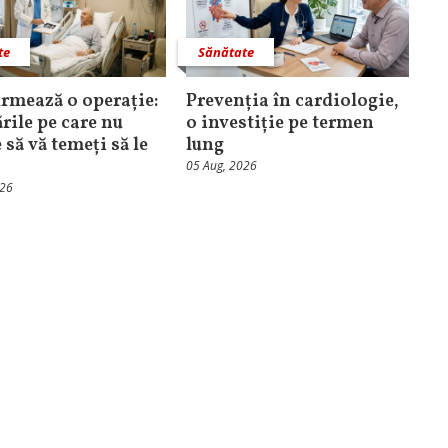
te
Sănătate
rmează o operație:
Prevenția în cardiologie,
rile pe care nu
o investiție pe termen
 să vă temeți să le
lung
05 Aug, 2026
026