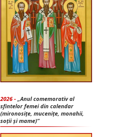
2026 -
„Anul comemorativ al
sfintelor femei din calendar
(mironosițe, mu­cenițe, monahii,
soții și mame)”