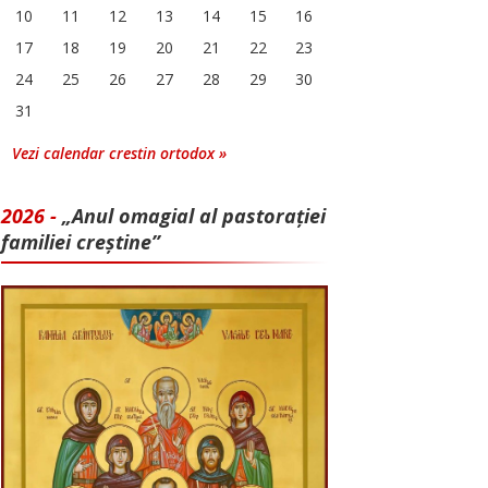
10
11
12
13
14
15
16
17
18
19
20
21
22
23
24
25
26
27
28
29
30
31
Vezi calendar crestin ortodox »
2026 -
„Anul omagial al pastorației
familiei creștine”