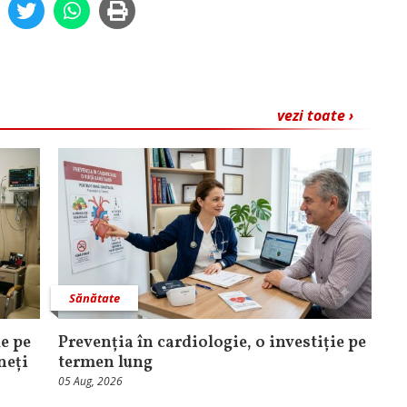
vezi toate ›
Sănătate
e pe
Prevenția în cardiologie, o investiție pe
neți
termen lung
05 Aug, 2026