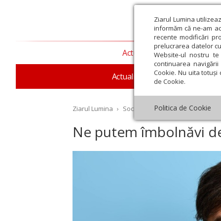
Ziarul Lumina utilizea
informăm că ne-am actu
recente modificări pr
prelucrarea datelor cu
Actualitate religioasă
T
Website-ul nostru te 
continuarea navigării 
Cookie. Nu uita totuși 
Actualitate socială
Sănăta
de Cookie.
Politica de Cookie
Ziarul Lumina
›
Societate
›
Sănătate
›
Ne putem
Ne putem îmbolnăvi de
st
Septembrie
Octombrie
Noiembrie
Decembrie
Ianuar