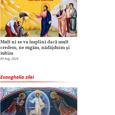
Mult ni se va împlini dacă mult
credem, ne rugăm, nădăjduim și
iubim
09 Aug, 2026
Evanghelia zilei