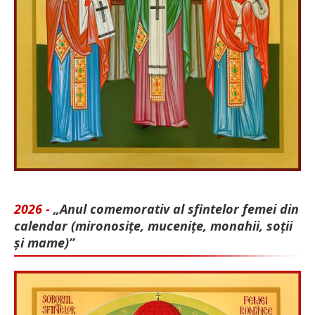
2026 -
„Anul comemorativ al sfintelor femei din
calendar (mironosițe, mu­cenițe, monahii, soții
și mame)”