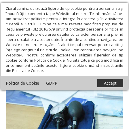
Ziarul Lumina utilizează fişiere de tip cookie pentru a personaliza și
îmbunătăți experiența ta pe Website-ul nostru. Te informăm că ne-
am actualizat politicile pentru a integra în acestea și în activitatea
curentă a Ziarului Lumina cele mai recente modificări propuse de
Regulamentul (UE) 2016/679 privind protecția persoanelor fizice în
ceea ce privește prelucrarea datelor cu caracter personal și privind
libera circulație a acestor date. Înainte de a continua navigarea pe
Website-ul nostru te rugăm să aloci timpul necesar pentru a citi și
Ziarul Lumina
›
Societate
›
Sănătate
›
Plan naţional de control
înțelege conținutul Politicii de Cookie. Prin continuarea navigării pe
al bolilor cardiovasculare
Website-ul nostru confirmi acceptarea utilizării fişierelor de tip
cookie conform Politicii de Cookie. Nu uita totuși că poți modifica în
Plan naţional de control al bolilor
orice moment setările acestor fişiere cookie urmând instrucțiunile
din Politica de Cookie.
cardiovasculare
Politica de Cookie
GDPR
Accept