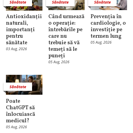
Sănătate
Sănătate
Sănătate
Antioxidanţii
Când urmează
Prevenția în
naturali,
o operație:
cardiologie, o
importanţi
întrebările pe
investiție pe
pentru
care nu
termen lung
sănătate
trebuie să vă
05 Aug, 2026
temeți să le
03 Aug, 2026
puneți
05 Aug, 2026
Sănătate
Poate
ChatGPT să
înlocuiască
medicul?
05 Aug, 2026