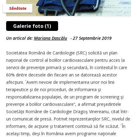
Sănătate
Galerie foto (1)
Un articol de:
Mariana Dascălu
-
27 Septembrie 2019
Societatea Română de Cardiologie (SRC) solicită un plan
naţional de control al bolilor cardiovasculare pentru acces la
servicii de prevenţie primară şi secundară, în contextul în care
60% dintre decesele din fiecare an se datorează acestor
afecţiuni. `Avem nevoie de implementarea unor noi linii
terapeutice şi de noi proceduri, de informarea şi
responsabilizarea populaţiei, de un program de screening şi
prevenţie a bolilor cardiovasculare”, a afirmat preşedintele
Societăţii Române de Cardiologie Dragoş Vinereanu, citat într-
un comunicat de presă. Potrivit reprezentanţilor SRC, nivelul de
informare, de acţiune şi tratament continuă să fie scăzut. `În
acelaşi timp, deşi în România avem programe naţionale