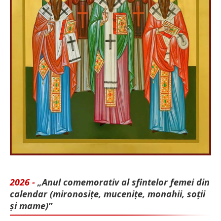
2026 -
„Anul comemorativ al sfintelor femei din
calendar (mironosițe, mu­cenițe, monahii, soții
și mame)”