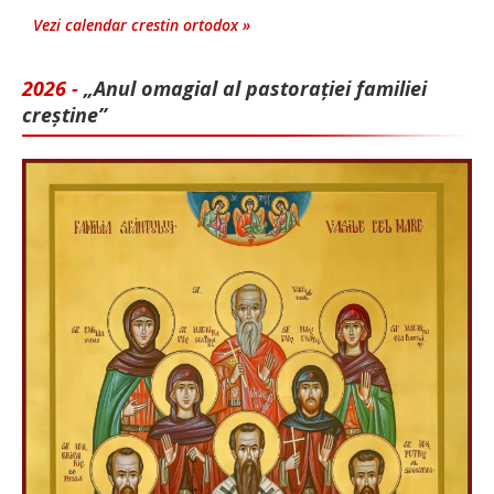
Vezi calendar crestin ortodox »
2026 -
„Anul omagial al pastorației familiei
creștine”