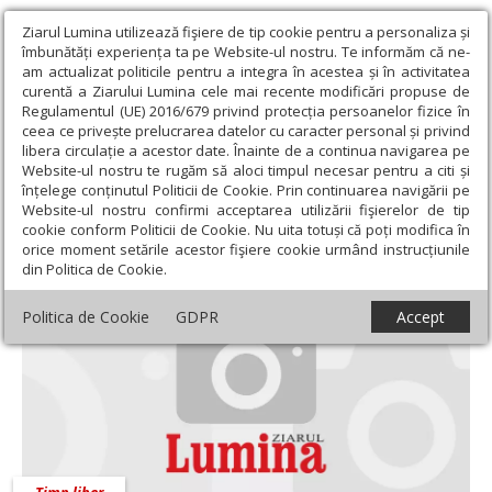
Ziarul Lumina utilizează fişiere de tip cookie pentru a personaliza și
îmbunătăți experiența ta pe Website-ul nostru. Te informăm că ne-
am actualizat politicile pentru a integra în acestea și în activitatea
curentă a Ziarului Lumina cele mai recente modificări propuse de
Regulamentul (UE) 2016/679 privind protecția persoanelor fizice în
ceea ce privește prelucrarea datelor cu caracter personal și privind
libera circulație a acestor date. Înainte de a continua navigarea pe
Website-ul nostru te rugăm să aloci timpul necesar pentru a citi și
Ziarul Lumina
›
Societate
›
Timp liber
înțelege conținutul Politicii de Cookie. Prin continuarea navigării pe
Website-ul nostru confirmi acceptarea utilizării fişierelor de tip
Timp liber
cookie conform Politicii de Cookie. Nu uita totuși că poți modifica în
orice moment setările acestor fişiere cookie urmând instrucțiunile
din Politica de Cookie.
Politica de Cookie
GDPR
Accept
Timp liber