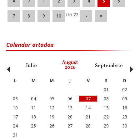
«
‹
1
2
3
4
5
6
din 22
7
8
9
10
›
»
Calendar ortodox
‹
›
August
Iulie
Septembrie
O
2026
L
M
M
J
V
S
D
01
02
03
04
05
06
07
08
09
10
11
12
13
14
15
16
17
18
19
20
21
22
23
24
25
26
27
28
29
30
31