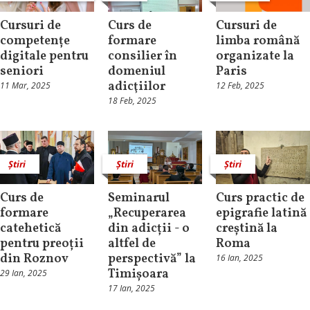
Cursuri de
Curs de
Cursuri de
competențe
formare
limba română
digitale pentru
consilier în
organizate la
seniori
domeniul
Paris
adicţiilor
11 Mar, 2025
12 Feb, 2025
18 Feb, 2025
Știri
Știri
Știri
Curs de
Seminarul
Curs practic de
formare
„Recuperarea
epigrafie latină
catehetică
din adicții - o
creștină la
pentru preoții
altfel de
Roma
din Roznov
perspectivă” la
16 Ian, 2025
Timișoara
29 Ian, 2025
17 Ian, 2025