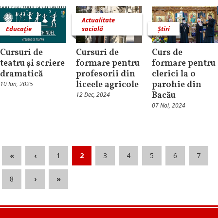
Actualitate
Educaţie
socială
Știri
Cursuri de
Cursuri de
Curs de
teatru şi scriere
formare pentru
formare pentru
dramatică
profesorii din
clerici la o
liceele agricole
parohie din
10 Ian, 2025
Bacău
12 Dec, 2024
07 Noi, 2024
«
‹
1
2
3
4
5
6
7
8
›
»