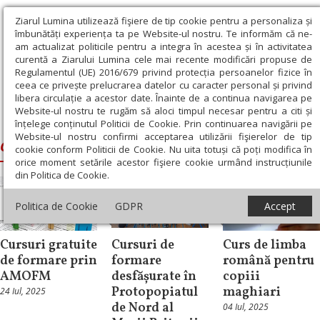
Ziarul Lumina utilizează fişiere de tip cookie pentru a personaliza și
îmbunătăți experiența ta pe Website-ul nostru. Te informăm că ne-
am actualizat politicile pentru a integra în acestea și în activitatea
curentă a Ziarului Lumina cele mai recente modificări propuse de
Regulamentul (UE) 2016/679 privind protecția persoanelor fizice în
ceea ce privește prelucrarea datelor cu caracter personal și privind
libera circulație a acestor date. Înainte de a continua navigarea pe
Website-ul nostru te rugăm să aloci timpul necesar pentru a citi și
Ziarul Lumina
›
curs
înțelege conținutul Politicii de Cookie. Prin continuarea navigării pe
Website-ul nostru confirmi acceptarea utilizării fişierelor de tip
curs
cookie conform Politicii de Cookie. Nu uita totuși că poți modifica în
orice moment setările acestor fişiere cookie urmând instrucțiunile
din Politica de Cookie.
Actualitate
Politica de Cookie
GDPR
Accept
socială
Știri
Educaţie
Cursuri gratuite
Cursuri de
Curs de limba
de formare prin
formare
română pentru
AMOFM
desfășurate în
copiii
Protopopiatul
maghiari
24 Iul, 2025
de Nord al
04 Iul, 2025