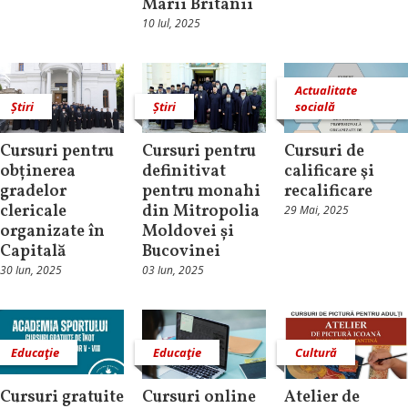
Marii Britanii
10 Iul, 2025
Actualitate
Știri
Știri
socială
Cursuri pentru
Cursuri pentru
Cursuri de
obținerea
definitivat
calificare şi
gradelor
pentru monahi
recalificare
clericale
din Mitropolia
29 Mai, 2025
organizate în
Moldovei și
Capitală
Bucovinei
30 Iun, 2025
03 Iun, 2025
Educaţie
Educaţie
Cultură
Cursuri gratuite
Cursuri online
Atelier de