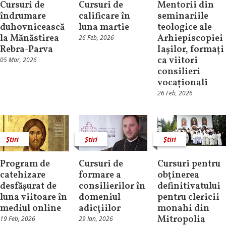
Cursuri de
Cursuri de
Mentorii din
îndrumare
calificare în
seminariile
duhovnicească
luna martie
teologice ale
la Mănăstirea
Arhiepiscopiei
26 Feb, 2026
Rebra-Parva
Iașilor, formați
ca viitori
05 Mar, 2026
consilieri
vocaționali
26 Feb, 2026
Știri
Știri
Știri
Program de
Cursuri de
Cursuri pentru
catehizare
formare a
obținerea
desfășurat de
consilierilor în
definitivatului
luna viitoare în
domeniul
pentru clericii
mediul online
adicțiilor
monahi din
Mitropolia
19 Feb, 2026
29 Ian, 2026