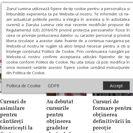
Ziarul Lumina utilizează fişiere de tip cookie pentru a personaliza și
îmbunătăți experiența ta pe Website-ul nostru. Te informăm că ne-
am actualizat politicile pentru a integra în acestea și în activitatea
curentă a Ziarului Lumina cele mai recente modificări propuse de
Regulamentul (UE) 2016/679 privind protecția persoanelor fizice în
ceea ce privește prelucrarea datelor cu caracter personal și privind
libera circulație a acestor date. Înainte de a continua navigarea pe
Website-ul nostru te rugăm să aloci timpul necesar pentru a citi și
Ziarul Lumina
›
curs
înțelege conținutul Politicii de Cookie. Prin continuarea navigării pe
Website-ul nostru confirmi acceptarea utilizării fişierelor de tip
curs
cookie conform Politicii de Cookie. Nu uita totuși că poți modifica în
orice moment setările acestor fişiere cookie urmând instrucțiunile
din Politica de Cookie.
Politica de Cookie
GDPR
Accept
Știri
Știri
Știri
Cursuri de
Au debutat
Cursuri de
asimilare
cursurile
formare pentru
pentru
pentru
obținerea
cântăreți
obținerea
definitivării în
bisericești la
gradelor
preoție