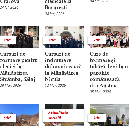
Craiova
clericale la
04 Iun, 2026
București
24 Iul, 2026
08 Iun, 2026
Știri
Știri
Știri
Cursuri de
Cursuri de
Curs de
formare pentru
îndrumare
formare și
clerici la
duhovnicească
tabără de zi la o
Mănăstirea
la Mănăstirea
parohie
Strâmba, Sălaj
Nicula
românească
din Austria
20 Mar, 2026
12 Mar, 2026
05 Mar, 2026
Actualitate
Știri
socială
Știri