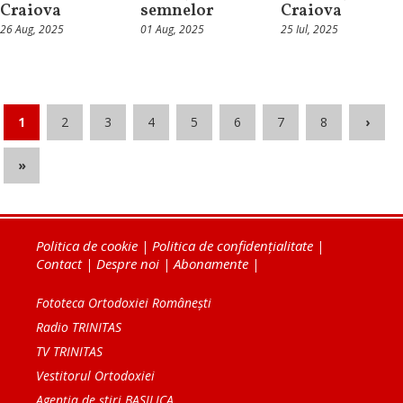
Craiova
semnelor
Craiova
26 Aug, 2025
01 Aug, 2025
25 Iul, 2025
1
2
3
4
5
6
7
8
›
»
Politica de cookie
|
Politica de confidențialitate
|
Contact
|
Despre noi
|
Abonamente
|
Fototeca Ortodoxiei Românești
Radio TRINITAS
TV TRINITAS
Vestitorul Ortodoxiei
Agenţia de ştiri BASILICA