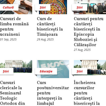
Cultură
Știri
Știri
Cursuri de
Curs de
Cursuri pentru
limba română
cântăreți
cântăreți
pentru
bisericești la
bisericești în
ucraineni
Timișoara
Episcopia
Sloboziei și
01 Sep, 2025
29 Aug, 2025
Călărașilor
27 Aug, 2025
Știri
Educaţie
Știri
Cursuri
Curs
Încheierea
clericale la
postuniversitar
cursurilor
Seminarul
pentru
pentru
Teologic
interpreți în
cântăreți
Ortodox din
limbajul
bisericești la