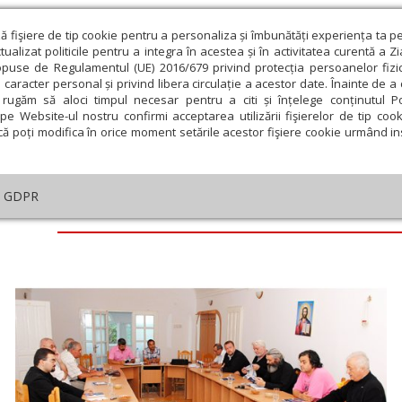
ză fişiere de tip cookie pentru a personaliza și îmbunătăți experiența ta p
alizat politicile pentru a integra în acestea și în activitatea curentă a Z
opuse de Regulamentul (UE) 2016/679 privind protecția persoanelor fizi
 caracter personal și privind libera circulație a acestor date. Înainte de 
eologie și spiritualitate
Educaţie și Cultură
Societate
rugăm să aloci timpul necesar pentru a citi și înțelege conținutul Pol
pe Website-ul nostru confirmi acceptarea utilizării fişierelor de tip cook
că poți modifica în orice moment setările acestor fişiere cookie urmând ins
GDPR