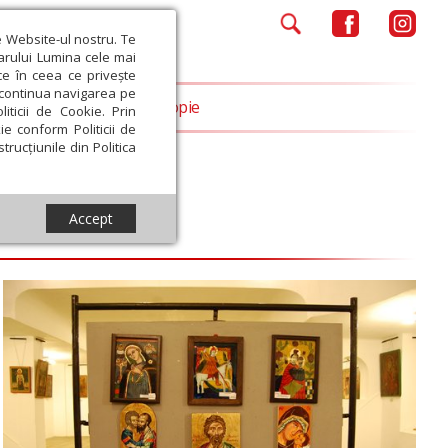
e Website-ul nostru. Te
iarului Lumina cele mai
ce în ceea ce privește
a continua navigarea pe
Opinii
Filantropie
iticii de Cookie. Prin
ie conform Politicii de
trucțiunile din Politica
Accept