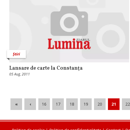
Știri
Lansare de carte la Constanţa
05 Aug, 2011
«
‹
16
17
18
19
20
21
22