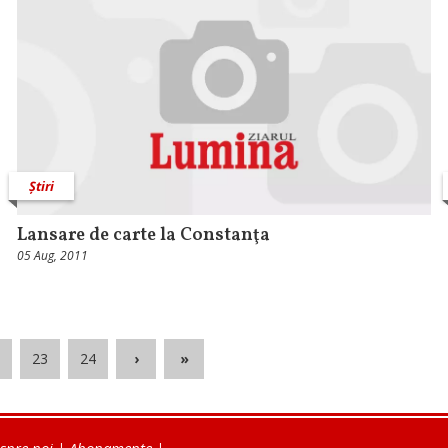
Știri
Lansare de carte la Constanţa
05 Aug, 2011
23
24
›
»