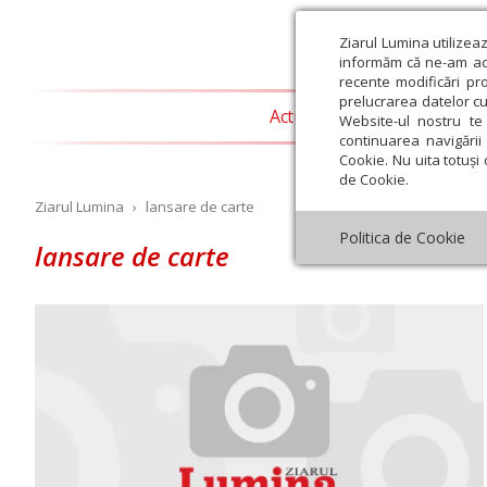
Ziarul Lumina utilizea
informăm că ne-am actu
recente modificări pr
prelucrarea datelor cu
Actualitate religioasă
T
Website-ul nostru te 
continuarea navigării 
Cookie. Nu uita totuși 
de Cookie.
Ziarul Lumina
›
lansare de carte
Politica de Cookie
lansare de carte