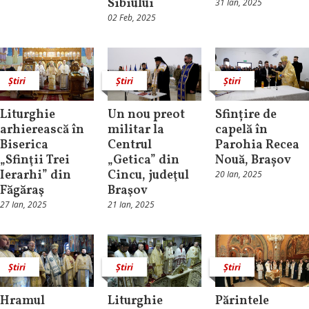
Sibiului
31 Ian, 2025
02 Feb, 2025
Știri
Știri
Știri
Liturghie
Un nou preot
Sfințire de
arhierească în
militar la
capelă în
Biserica
Centrul
Parohia Recea
„Sfinţii Trei
„Getica” din
Nouă, Brașov
Ierarhi” din
Cincu, judeţul
20 Ian, 2025
Făgăraş
Braşov
27 Ian, 2025
21 Ian, 2025
Știri
Știri
Știri
Hramul
Liturghie
Părintele