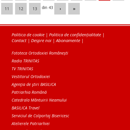
din 43
11
12
13
›
»
Politica de cookie
|
Politica de confidențialitate
|
Contact
|
Despre noi
|
Abonamente
|
Fototeca Ortodoxiei Românești
Radio TRINITAS
TV TRINITAS
Vestitorul Ortodoxiei
Agenţia de ştiri BASILICA
Patriarhia Română
Catedrala Mântuirii Neamului
BASILICA Travel
Serviciul de Colportaj Bisericesc
Atelierele Patriarhiei