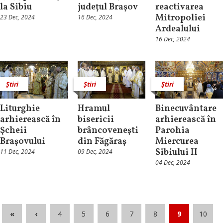
la Sibiu
judeţul Braşov
reactivarea
Mitropoliei
23 Dec, 2024
16 Dec, 2024
Ardealului
16 Dec, 2024
Știri
Știri
Știri
Liturghie
Hramul
Binecuvântare
arhierească în
bisericii
arhierească în
Şcheii
brâncoveneşti
Parohia
Braşovului
din Făgăraş
Miercurea
Sibiului II
11 Dec, 2024
09 Dec, 2024
04 Dec, 2024
«
‹
4
5
6
7
8
9
10