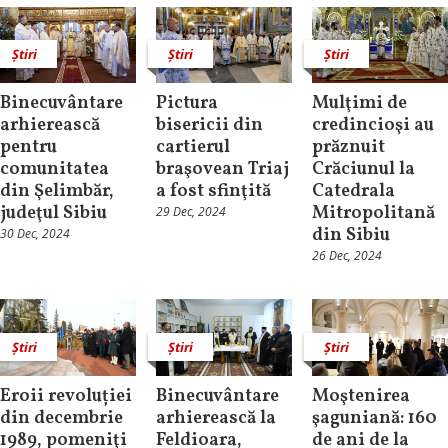
Știri
Știri
Știri
Binecuvântare
Pictura
Mulţimi de
arhierească
bisericii din
credincioşi au
pentru
cartierul
prăznuit
comunitatea
braşovean Triaj
Crăciunul la
din Şelimbăr,
a fost sfinţită
Catedrala
judeţul Sibiu
Mitropolitană
29 Dec, 2024
din Sibiu
30 Dec, 2024
26 Dec, 2024
Știri
Știri
Știri
Eroii revoluției
Binecuvântare
Moştenirea
din decembrie
arhierească la
şaguniană: 160
1989, pomeniţi
Feldioara,
de ani de la