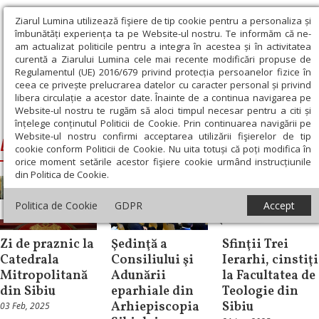
Ziarul Lumina utilizează fişiere de tip cookie pentru a personaliza și
îmbunătăți experiența ta pe Website-ul nostru. Te informăm că ne-
am actualizat politicile pentru a integra în acestea și în activitatea
curentă a Ziarului Lumina cele mai recente modificări propuse de
Regulamentul (UE) 2016/679 privind protecția persoanelor fizice în
ceea ce privește prelucrarea datelor cu caracter personal și privind
libera circulație a acestor date. Înainte de a continua navigarea pe
Website-ul nostru te rugăm să aloci timpul necesar pentru a citi și
Ziarul Lumina
›
Laurenţiu, Mitropolitul Ardealului
înțelege conținutul Politicii de Cookie. Prin continuarea navigării pe
Website-ul nostru confirmi acceptarea utilizării fişierelor de tip
Laurenţiu, Mitropolitul Ardealului
cookie conform Politicii de Cookie. Nu uita totuși că poți modifica în
orice moment setările acestor fişiere cookie urmând instrucțiunile
din Politica de Cookie.
Politica de Cookie
GDPR
Accept
Știri
Știri
Știri
Zi de praznic la
Şedinţă a
Sfinţii Trei
Catedrala
Consiliului şi
Ierarhi, cinstiţi
Mitropolitană
Adunării
la Facultatea de
din Sibiu
eparhiale din
Teologie din
Arhiepiscopia
Sibiu
03 Feb, 2025