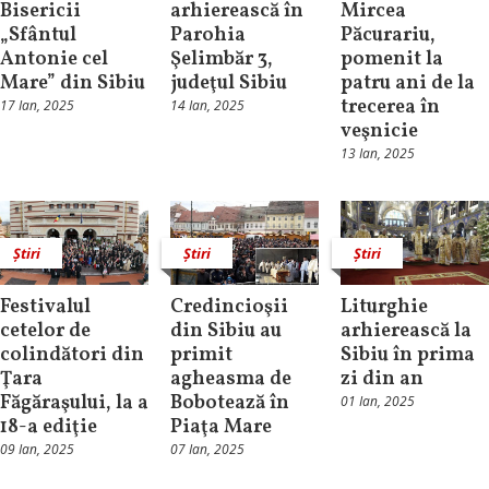
Bisericii
arhierească în
Mircea
„Sfântul
Parohia
Păcurariu,
Antonie cel
Şelimbăr 3,
pomenit la
Mare” din Sibiu
judeţul Sibiu
patru ani de la
trecerea în
17 Ian, 2025
14 Ian, 2025
veşnicie
13 Ian, 2025
Știri
Știri
Știri
Festivalul
Credincioşii
Liturghie
cetelor de
din Sibiu au
arhierească la
colindători din
primit
Sibiu în prima
Ţara
agheasma de
zi din an
Făgăraşului, la a
Bobotează în
01 Ian, 2025
18-a ediţie
Piaţa Mare
09 Ian, 2025
07 Ian, 2025