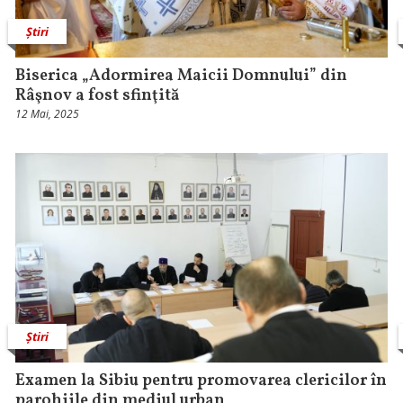
Știri
Biserica „Adormirea Maicii Domnului” din
Râşnov a fost sfinţită
12 Mai, 2025
Știri
Examen la Sibiu pentru promovarea clericilor în
parohiile din mediul urban