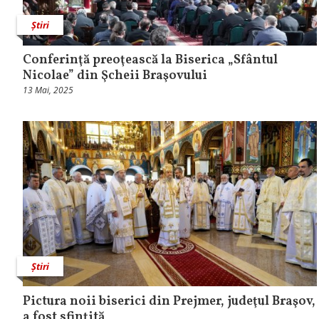
Știri
Conferinţă preoţească la Biserica „Sfântul
Nicolae” din Şcheii Braşovului
13 Mai, 2025
Știri
Pictura noii biserici din Prejmer, judeţul Braşov,
a fost sfinţită