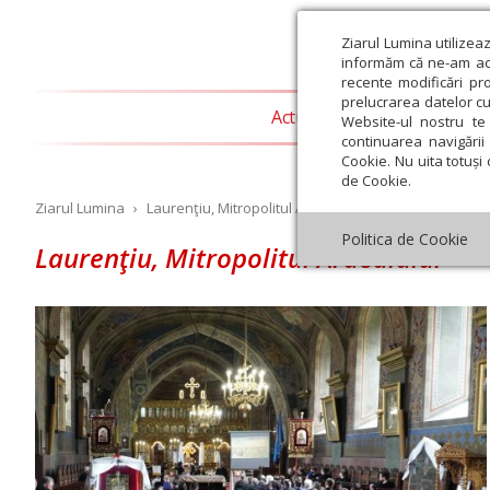
Ziarul Lumina utilizea
informăm că ne-am actu
recente modificări pr
prelucrarea datelor cu
Actualitate religioasă
T
Website-ul nostru te 
continuarea navigării 
Cookie. Nu uita totuși 
de Cookie.
Ziarul Lumina
›
Laurenţiu, Mitropolitul Ardealului
Politica de Cookie
Laurenţiu, Mitropolitul Ardealului