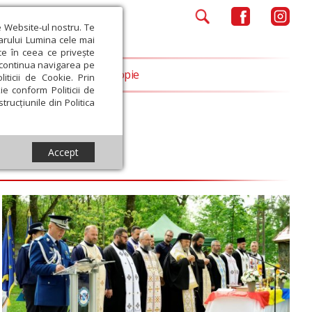
e Website-ul nostru. Te
iarului Lumina cele mai
ce în ceea ce privește
a continua navigarea pe
Opinii
Filantropie
iticii de Cookie. Prin
ie conform Politicii de
trucțiunile din Politica
Accept