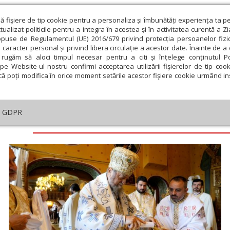
ză fişiere de tip cookie pentru a personaliza și îmbunătăți experiența ta p
alizat politicile pentru a integra în acestea și în activitatea curentă a Z
opuse de Regulamentul (UE) 2016/679 privind protecția persoanelor fizi
 caracter personal și privind libera circulație a acestor date. Înainte de 
eologie și spiritualitate
Educaţie și Cultură
Societate
rugăm să aloci timpul necesar pentru a citi și înțelege conținutul Pol
pe Website-ul nostru confirmi acceptarea utilizării fişierelor de tip cook
că poți modifica în orice moment setările acestor fişiere cookie urmând ins
GDPR