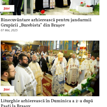
Știri
Binecuvântare arhierească pentru jandarmii
Grupării „Burebista” din Braşov
07 Mai, 2025
Știri
Liturghie arhierească în Duminica a 2-a după
Paşti la Braşov