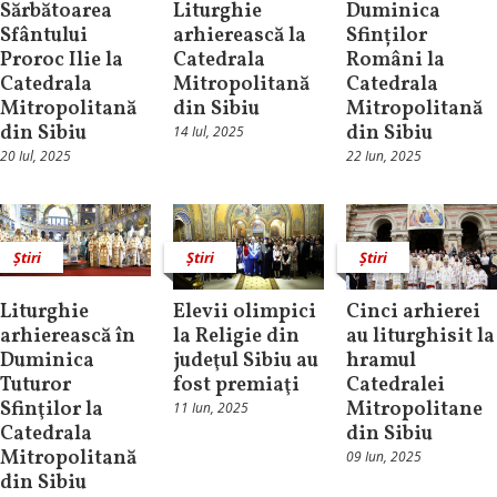
Sărbătoarea
Liturghie
Duminica
Sfântului
arhierească la
Sfinților
Proroc Ilie la
Catedrala
Români la
Catedrala
Mitropolitană
Catedrala
Mitropolitană
din Sibiu
Mitropolitană
din Sibiu
din Sibiu
14 Iul, 2025
20 Iul, 2025
22 Iun, 2025
Știri
Știri
Știri
Liturghie
Elevii olimpici
Cinci arhierei
arhierească în
la Religie din
au liturghisit la
Duminica
judeţul Sibiu au
hramul
Tuturor
fost premiaţi
Catedralei
Sfinţilor la
Mitropolitane
11 Iun, 2025
Catedrala
din Sibiu
Mitropolitană
09 Iun, 2025
din Sibiu