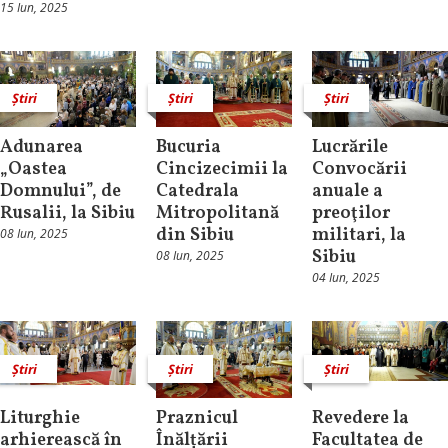
15 Iun, 2025
Știri
Știri
Știri
Adunarea
Bucuria
Lucrările
„Oastea
Cincizecimii la
Convocării
Domnului”, de
Catedrala
anuale a
Rusalii, la Sibiu
Mitropolitană
preoţilor
din Sibiu
militari, la
08 Iun, 2025
Sibiu
08 Iun, 2025
04 Iun, 2025
Știri
Știri
Știri
Liturghie
Praznicul
Revedere la
arhierească în
Înălțării
Facultatea de