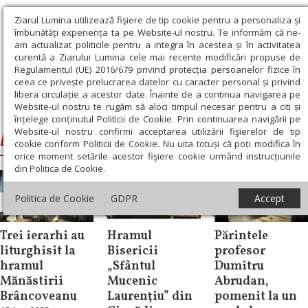
Ziarul Lumina utilizează fişiere de tip cookie pentru a personaliza și
îmbunătăți experiența ta pe Website-ul nostru. Te informăm că ne-
am actualizat politicile pentru a integra în acestea și în activitatea
curentă a Ziarului Lumina cele mai recente modificări propuse de
Regulamentul (UE) 2016/679 privind protecția persoanelor fizice în
ceea ce privește prelucrarea datelor cu caracter personal și privind
libera circulație a acestor date. Înainte de a continua navigarea pe
Website-ul nostru te rugăm să aloci timpul necesar pentru a citi și
Ziarul Lumina
›
Laurenţiu, Mitropolitul Ardealului
înțelege conținutul Politicii de Cookie. Prin continuarea navigării pe
Website-ul nostru confirmi acceptarea utilizării fişierelor de tip
Laurenţiu, Mitropolitul Ardealului
cookie conform Politicii de Cookie. Nu uita totuși că poți modifica în
orice moment setările acestor fişiere cookie urmând instrucțiunile
din Politica de Cookie.
Politica de Cookie
GDPR
Accept
Știri
Știri
Știri
Trei ierarhi au
Hramul
Părintele
liturghisit la
Bisericii
profesor
hramul
„Sfântul
Dumitru
Mănăstirii
Mucenic
Abrudan,
Brâncoveanu
Laurenţiu” din
pomenit la un