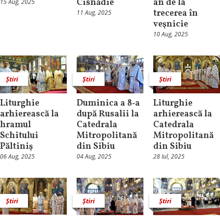
Cisnădie
an de la
15 Aug, 2025
trecerea în
11 Aug, 2025
veşnicie
10 Aug, 2025
Știri
Știri
Știri
Liturghie
Duminica a 8‑a
Liturghie
arhierească la
după Rusalii la
arhierească la
hramul
Catedrala
Catedrala
Schitului
Mitropolitană
Mitropolitană
Păltiniş
din Sibiu
din Sibiu
06 Aug, 2025
04 Aug, 2025
28 Iul, 2025
Știri
Știri
Știri