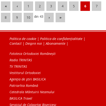
«
‹
1
2
3
4
5
6
7
din 43
8
9
10
›
»
Politica de cookie
|
Politica de confidențialitate
|
Contact
|
Despre noi
|
Abonamente
|
Fototeca Ortodoxiei Românești
Radio TRINITAS
TV TRINITAS
Vestitorul Ortodoxiei
Agenţia de ştiri BASILICA
Patriarhia Română
Catedrala Mântuirii Neamului
BASILICA Travel
Serviciul de Colportaj Bisericesc