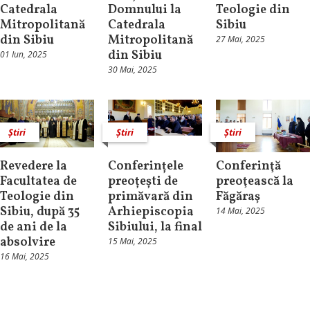
Catedrala
Domnului la
Teologie din
Mitropolitană
Catedrala
Sibiu
din Sibiu
Mitropolitană
27 Mai, 2025
din Sibiu
01 Iun, 2025
30 Mai, 2025
Știri
Știri
Știri
Revedere la
Conferințele
Conferinţă
Facultatea de
preoțești de
preoţească la
Teologie din
primăvară din
Făgăraş
Sibiu, după 35
Arhiepiscopia
14 Mai, 2025
de ani de la
Sibiului, la final
absolvire
15 Mai, 2025
16 Mai, 2025