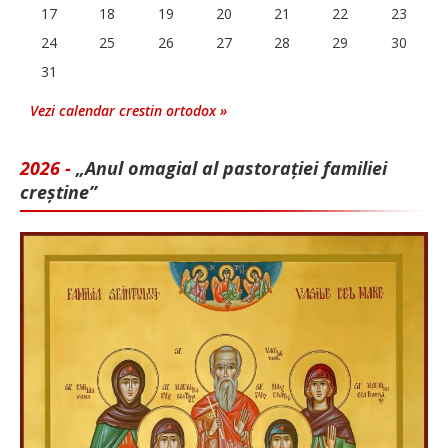
17
18
19
20
21
22
23
24
25
26
27
28
29
30
31
Vezi calendar crestin ortodox »
2026 -
„Anul omagial al pastorației familiei
creștine”