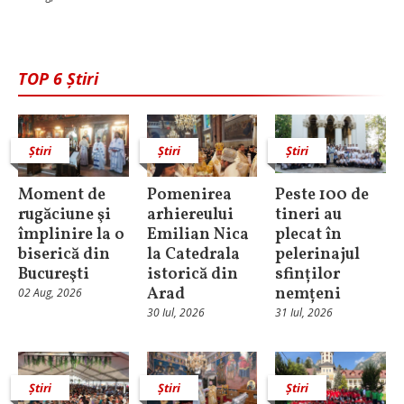
TOP 6 Știri
Știri
Știri
Știri
Moment de
Pomenirea
Peste 100 de
rugăciune şi
arhiereului
tineri au
împlinire la o
Emilian Nica
plecat în
biserică din
la Catedrala
pelerinajul
Bucureşti
istorică din
sfinților
Arad
nemțeni
02 Aug, 2026
30 Iul, 2026
31 Iul, 2026
Știri
Știri
Știri