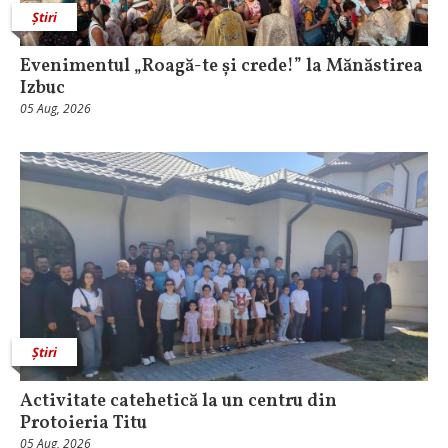
Știri
Evenimentul „Roagă-te și crede!” la Mănăstirea
Izbuc
05 Aug, 2026
Știri
Activitate catehetică la un centru din
Protoieria Titu
05 Aug, 2026