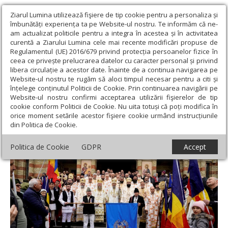
Ziarul Lumina utilizează fişiere de tip cookie pentru a personaliza și
îmbunătăți experiența ta pe Website-ul nostru. Te informăm că ne-
am actualizat politicile pentru a integra în acestea și în activitatea
curentă a Ziarului Lumina cele mai recente modificări propuse de
Regulamentul (UE) 2016/679 privind protecția persoanelor fizice în
ceea ce privește prelucrarea datelor cu caracter personal și privind
libera circulație a acestor date. Înainte de a continua navigarea pe
Website-ul nostru te rugăm să aloci timpul necesar pentru a citi și
Ziarul Lumina
›
Actualitate religioasă
›
Știri
›
Sărbătoarea
înțelege conținutul Politicii de Cookie. Prin continuarea navigării pe
Sfântului Ierarh Andrei Şaguna, la Sibiu
Website-ul nostru confirmi acceptarea utilizării fişierelor de tip
cookie conform Politicii de Cookie. Nu uita totuși că poți modifica în
Sărbătoarea Sfântului Ierarh Andrei
orice moment setările acestor fişiere cookie urmând instrucțiunile
din Politica de Cookie.
Şaguna, la Sibiu
Politica de Cookie
GDPR
Accept