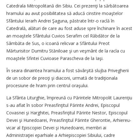
Catedrala Mitropolitană din Sibiu. Cei prezenţi la sărbătoarea
hramului au avut posibilitatea să aducă cinstire moaştelor
Sfântului Ierarh Andrei Şaguna, păstrate într-o raclă în
Catedrală, alături de care au fost aduse spre închinare în acest
an moaştele Sfântului Cuvios Serafim cel Răbdător de la
Sâmbăta de Sus, o icoană relicvar a Sfântului Preot
Mărturisitor Dumitru Stăniloae şi un veşmânt de la racla cu
moaştele Sfintei Cuvioase Parascheva de la Iaşi.
În seara dinaintea hramului a fost săvârşită slujba Privegherii
de un sobor de preoţi şi diaconi, urmată de tradiţionala
procesiune de hram prin centrul oraşului.
La Sfânta Liturghie, împreună cu Părintele Mitropolit Laurenţiu
s-au aflat în sobor Prea­sfinţitul Părinte Andrei, Episcopul
Covasnei şi Harghitei, Preasfinţitul Părinte Nestor, Episcopul
Devei şi Hunedoarei, Preasfinţitul Părinte Gherontie, Arhiereu-
vicar al Episcopiei Devei şi Hunedoarei, membri ai
Administraţiei eparhiale a Arhiepiscopiei Sibiului, cadre