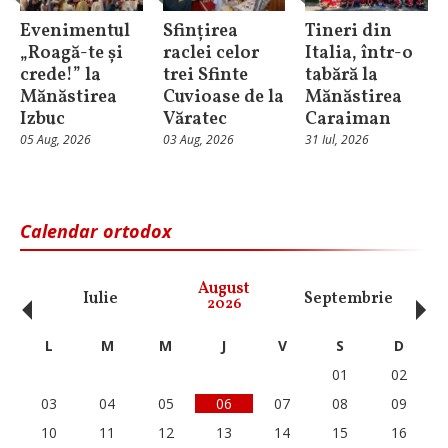
Evenimentul
Sfințirea
Tineri din
„Roagă-te și
raclei celor
Italia, într-o
crede!” la
trei Sfinte
tabără la
Mănăstirea
Cuvioase de la
Mănăstirea
Izbuc
Văratec
Caraiman
05 Aug, 2026
03 Aug, 2026
31 Iul, 2026
Calendar ortodox
‹
›
August
Iulie
Septembrie
O
2026
L
M
M
J
V
S
D
01
02
03
04
05
06
07
08
09
10
11
12
13
14
15
16