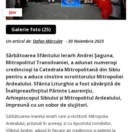
Știri
Galerie foto (25)
Un articol de:
Ștefan Mărculeţ
-
30 Noiembrie 2025
Sărbătoarea Sfântului Ierarh Andrei Şaguna,
Mitropolitul Transilvaniei, a adunat numeroşi
credincioşi la Catedrala Mitropolitană din Sibiu
pentru a aduce cinstire ocrotitorului Mitropoliei
Ardealului. Sfânta Liturghie a fost săvârşită de
Înaltpreasfinţitul Părinte Laurenţiu,
Arhiepiscopul Sibiului și Mitropolitul Ardealului,
împreună cu un sobor de slujitori.
Sărbătoarea marelui ierarh care a rectitorit Mitropolia
Ardealului, prăznuit în aceeaşi zi cu Apostolul românilor,
Sfântul Andrei, adună în fiecare an credincioşi şi pelerini la