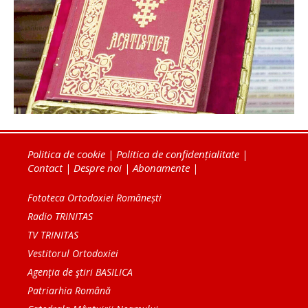
Politica de cookie
|
Politica de confidențialitate
|
Contact
|
Despre noi
|
Abonamente
|
Fototeca Ortodoxiei Românești
Radio TRINITAS
TV TRINITAS
Vestitorul Ortodoxiei
Agenţia de ştiri BASILICA
Patriarhia Română