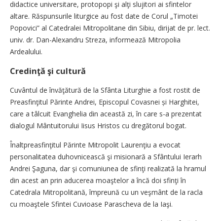
didactice universitare, protopopi şi alţi slujitori ai sfintelor
altare. Răspunsurile liturgice au fost date de Corul „Timotei
Popovici” al Catedralei Mitropolitane din Sibiu, dirijat de pr. lect.
univ. dr. Dan-Alexandru Streza, informează Mitropolia
Ardealului.
Credinţă şi cultură
Cuvântul de învăţătură de la Sfânta Liturghie a fost rostit de
Preasfinţitul Părinte Andrei, Episcopul Covasnei și Harghitei,
care a tâlcuit Evanghelia din această zi, în care s-a prezentat
dialogul Mântuitorului Iisus Hristos cu dregătorul bogat.
Înaltpreasfinţitul Părinte Mitropolit Laurenţiu a evocat
personalitatea duhovnicească şi misionară a Sfântului Ierarh
Andrei Şaguna, dar şi comuniunea de sfinţi realizată la hramul
din acest an prin aducerea moaştelor a încă doi sfinţi în
Catedrala Mitropolitană, împreună cu un veşmânt de la racla
cu moaştele Sfintei Cuvioase Parascheva de la Iaşi.