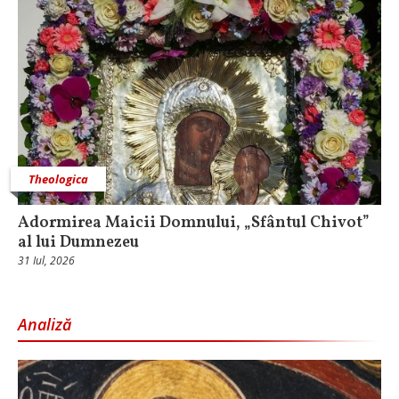
Theologica
Adormirea Maicii Domnului, „Sfântul Chivot”
al lui Dumnezeu
31 Iul, 2026
Analiză