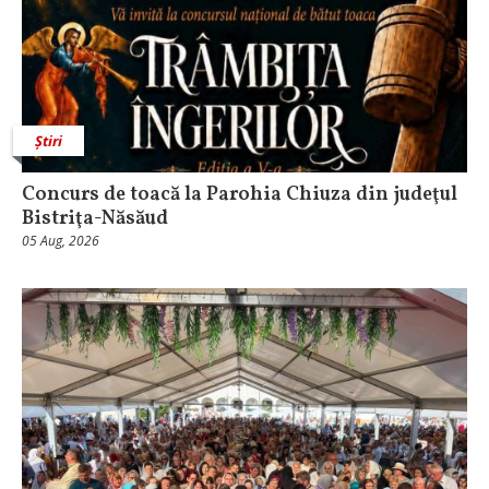
Știri
​Concurs de toacă la Parohia Chiuza din judeţul
Bistriţa-Năsăud
05 Aug, 2026