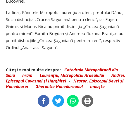
Bucovinei.
La final, Părintele Mitropolit Laurenţiu a oferit preotului Dănuț
Suciu distincţia „Crucea Șaguniană pentru clerici”, iar Eugen
Ghimis și Marius Nica au primit distincţia „Crucea Șaguniană
pentru mireni”. Familia Bogdan și ⁠Andreea Roxana Braniște au
primit distincţiile „Crucea Șaguniană pentru mireni”, respectiv
Ordinul „Anastasia Șaguna”.
Citeşte mai multe despre:
Catedrala Mitropolitană din
Sibiu
-
hram
-
Laurenţiu, Mitropolitul Ardealului
-
Andrei,
Episcopul Covasnei şi Harghitei
-
Nestor, Episcopul Devei și
Hunedoarei
-
Gherontie Hunedoreanul
-
moaşte