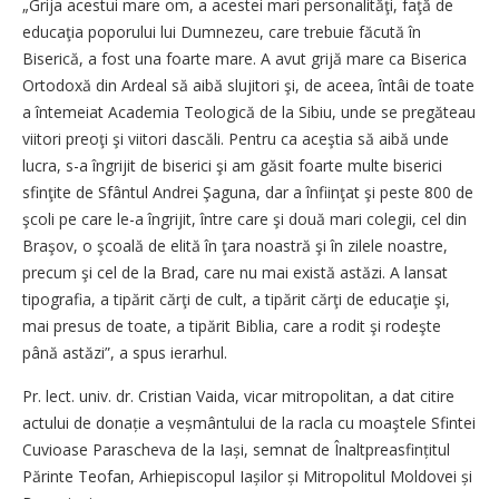
„Grija acestui mare om, a acestei mari personalităţi, faţă de
educaţia poporului lui Dumnezeu, care trebuie făcută în
Biserică, a fost una foarte mare. A avut grijă mare ca Biserica
Ortodoxă din Ardeal să aibă slujitori şi, de aceea, întâi de toate
a întemeiat Academia Teologică de la Sibiu, unde se pregăteau
viitori preoţi şi viitori dascăli. Pentru ca aceştia să aibă unde
lucra, s-a îngrijit de biserici şi am găsit foarte multe biserici
sfinţite de Sfântul Andrei Şaguna, dar a înfiinţat şi peste 800 de
şcoli pe care le-a îngrijit, între care şi două mari colegii, cel din
Braşov, o şcoală de elită în ţara noastră şi în zilele noastre,
precum şi cel de la Brad, care nu mai există astăzi. A lansat
tipografia, a tipărit cărţi de cult, a tipărit cărţi de educaţie şi,
mai presus de toate, a tipărit Biblia, care a rodit şi rodeşte
până astăzi”, a spus ierarhul.
Pr. lect. univ. dr. Cristian Vaida, vicar mitro­politan, a dat citire
actului de donație a veș­mântului de la racla cu moaştele Sfintei
Cuvioase Parascheva de la Iași, semnat de Înalt­preasfințitul
Părinte Teofan, Arhiepiscopul Iașilor și Mitropolitul Moldovei și