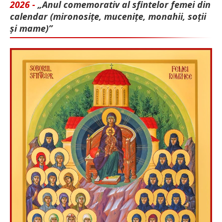
2026 -
„Anul comemorativ al sfintelor femei din
calendar (mironosițe, mu­cenițe, monahii, soții
și mame)”