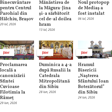
Binecuvântare
Mănăstirea de
Noul protopop
pentru Centrul
la Măgura-Jina
de Mediaş a
Parohial din
şi-a sărbătorit
fost instalat
Hălchiu, Braşov
cel de-al doilea
06 Iul, 2026
hram
20 Iul, 2026
13 Iul, 2026
Știri
Știri
Știri
Proclamarea
Duminica a 4-a
Hramul
locală a
după Rusalii la
Bisericii
canonizării
Catedrala
„Nașterea
Sfintei
Mitropolitană
Sfântului Ioan
Cuvioase
din Sibiu
Botezătorul”
Filotimia la
din Sibiu
28 Iun, 2026
Râmeț
24 Iun, 2026
29 Iun, 2026