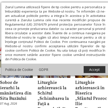
Ziarul Lumina utilizează fişiere de tip cookie pentru a personaliza și
îmbunătăți experiența ta pe Website-ul nostru. Te informăm că ne-
am actualizat politicile pentru a integra în acestea și în activitatea
curentă a Ziarului Lumina cele mai recente modificări propuse de
Regulamentul (UE) 2016/679 privind protecția persoanelor fizice în
ceea ce privește prelucrarea datelor cu caracter personal și privind
libera circulație a acestor date. Înainte de a continua navigarea pe
Website-ul nostru te rugăm să aloci timpul necesar pentru a citi și
Ziarul Lumina
›
Laurenţiu, Mitropolitul Ardealului
înțelege conținutul Politicii de Cookie. Prin continuarea navigării pe
Website-ul nostru confirmi acceptarea utilizării fişierelor de tip
Laurenţiu, Mitropolitul Ardealului
cookie conform Politicii de Cookie. Nu uita totuși că poți modifica în
orice moment setările acestor fişiere cookie urmând instrucțiunile
din Politica de Cookie.
Politica de Cookie
GDPR
Accept
Știri
Știri
Știri
Sobor de
Liturghie
Liturghie
ierarhi la
arhierească la
arhierească în
mănăstirea din
Schitul
Biserica
Sita Buzăului
„Schimbarea la
„Sfântul Proroc
Faţă a
Ilie
07 Aug, 2026