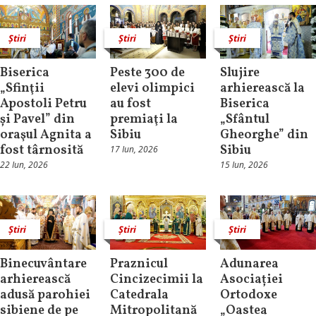
Știri
Știri
Știri
Biserica
Peste 300 de
Slujire
„Sfinţii
elevi olimpici
arhierească la
Apostoli Petru
au fost
Biserica
și Pavel” din
premiaţi la
„Sfântul
oraşul Agnita a
Sibiu
Gheorghe” din
fost târnosită
Sibiu
17 Iun, 2026
22 Iun, 2026
15 Iun, 2026
Știri
Știri
Știri
Binecuvântare
Praznicul
Adunarea
arhierească
Cincizecimii la
Asociației
adusă parohiei
Catedrala
Ortodoxe
sibiene de pe
Mitropolitană
„Oastea