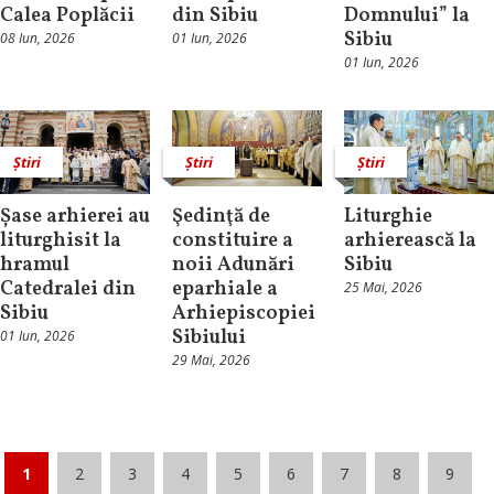
Calea Poplăcii
din Sibiu
Domnului” la
Sibiu
08 Iun, 2026
01 Iun, 2026
01 Iun, 2026
Știri
Știri
Știri
Șase arhierei au
Şedinţă de
Liturghie
liturghisit la
constituire a
arhierească la
hramul
noii Adunări
Sibiu
Catedralei din
eparhiale a
25 Mai, 2026
Sibiu
Arhiepiscopiei
Sibiului
01 Iun, 2026
29 Mai, 2026
1
2
3
4
5
6
7
8
9