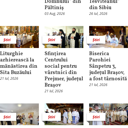
Domnului” din
Tesviteanul”
Păltiniş
din Sibiu
03 Aug, 2026
26 Iul, 2026
Știri
Știri
Știri
Liturghie
Sfinţirea
Biserica
arhierească la
Centrului
Parohiei
mănăstirea din
social pentru
Sânpetru 3,
Sita Buzăului
vârstnici din
judeţul Braşov,
Prejmer, judeţul
a fost târnosită
21 Iul, 2026
Braşov
21 Iul, 2026
21 Iul, 2026
Știri
Știri
Știri