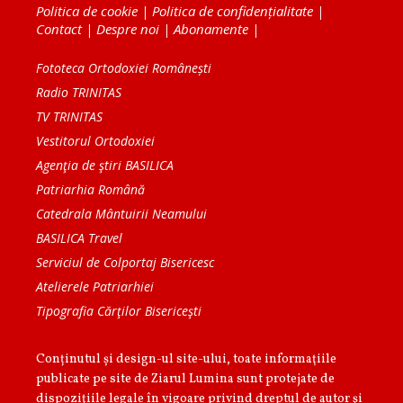
Politica de cookie
|
Politica de confidențialitate
|
Contact
|
Despre noi
|
Abonamente
|
Fototeca Ortodoxiei Românești
Radio TRINITAS
TV TRINITAS
Vestitorul Ortodoxiei
Agenţia de ştiri BASILICA
Patriarhia Română
Catedrala Mântuirii Neamului
BASILICA Travel
Serviciul de Colportaj Bisericesc
Atelierele Patriarhiei
Tipografia Cărţilor Bisericeşti
Conținutul și design-ul site-ului, toate informaţiile
publicate pe site de Ziarul Lumina sunt protejate de
dispoziţiile legale în vigoare privind dreptul de autor şi