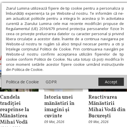
Ziarul Lumina utilizează fişiere de tip cookie pentru a personaliza și
îmbunătăți experiența ta pe Website-ul nostru. Te informăm că ne-
am actualizat politicile pentru a integra în acestea și în activitatea
curentă a Ziarului Lumina cele mai recente modificări propuse de
Regulamentul (UE) 2016/679 privind protecția persoanelor fizice în
ceea ce privește prelucrarea datelor cu caracter personal și privind
libera circulație a acestor date. Înainte de a continua navigarea pe
Website-ul nostru te rugăm să aloci timpul necesar pentru a citi și
Ziarul Lumina
›
Mănăstirea Mihai Vodă din București
înțelege conținutul Politicii de Cookie. Prin continuarea navigării pe
Website-ul nostru confirmi acceptarea utilizării fişierelor de tip
Mănăstirea Mihai Vodă din București
cookie conform Politicii de Cookie. Nu uita totuși că poți modifica în
orice moment setările acestor fişiere cookie urmând instrucțiunile
din Politica de Cookie.
Politica de Cookie
GDPR
Accept
Repere și idei
Repere și idei
Știri
Candela
Istoria unei
Reactivarea
tradiției
mănăstiri în
Mănăstirii
reaprinse la
imagini şi
Mihai Vodă din
Mănăstirea
cuvinte
București
Mihai Vodă
09 Mai, 2026
09 Mai, 2026