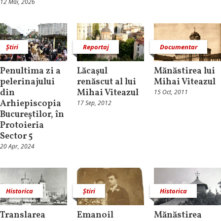
12 Mai, 2026
Știri
Reportaj
Documentar
Penultima zi a
Lăcaşul
Mănăstirea lui
pelerinajului
renăscut al lui
Mihai Viteazul
din
Mihai Viteazul
15 Oct, 2011
Arhiepiscopia
17 Sep, 2012
Bucureștilor, în
Protoieria
Sector 5
20 Apr, 2024
Historica
Știri
Historica
Translarea
Emanoil
Mănăstirea