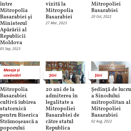
între
vizită la
Mitropoliei
Mitropolia
Mitropolia
Basarabiei
Basarabiei și
Basarabiei
20 Oct, 2022
Ministerul
27 Mar, 2023
Apărării al
Republicii
Moldova
05 Sep, 2023
Mesaje și
cuvântări
Știri
Știri
Mitropolia
20 ani de la
Ședință de lucru
Basarabiei
admiterea în
a Sinodului
cultivă iubirea
legalitate a
mitropolitan al
statornică
Mitropoliei
Mitropoliei
pentru Biserica
Basarabiei de
Basarabiei
Strămoşească a
către statul
02 Aug, 2022
poporului
Republica