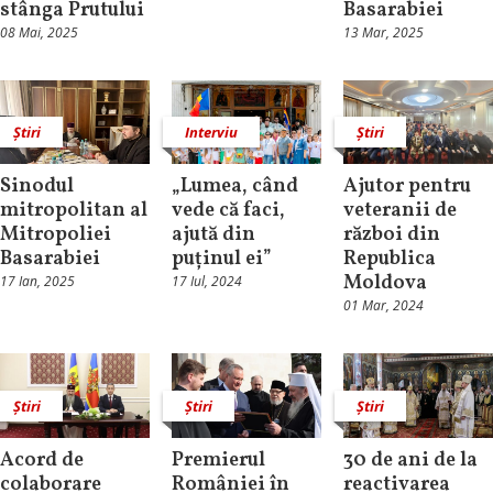
stânga Prutului
Basarabiei
08 Mai, 2025
13 Mar, 2025
Știri
Interviu
Știri
Sinodul
„Lumea, când
Ajutor pentru
mitropolitan al
vede că faci,
veteranii de
Mitropoliei
ajută din
război din
Basarabiei
puținul ei”
Republica
Moldova
17 Ian, 2025
17 Iul, 2024
01 Mar, 2024
Știri
Știri
Știri
Acord de
Premierul
30 de ani de la
colaborare
României în
reactivarea