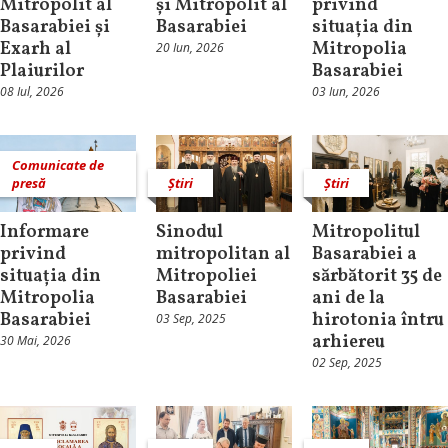
Mitropolit al
și Mitropolit al
privind
Basarabiei și
Basarabiei
situația din
Exarh al
Mitropolia
20 Iun, 2026
Plaiurilor
Basarabiei
08 Iul, 2026
03 Iun, 2026
Comunicate de
presă
Știri
Știri
Informare
Sinodul
Mitropolitul
privind
mitropolitan al
Basarabiei a
situația din
Mitropoliei
sărbătorit 35 de
Mitropolia
Basarabiei
ani de la
Basarabiei
hirotonia întru
03 Sep, 2025
arhiereu
30 Mai, 2026
02 Sep, 2025