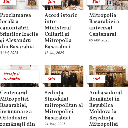
Știri
Știri
Știri
Proclamarea
Acord istoric
Mitropolia
locală a
între
Basarabiei a
canonizării
Ministerul
aniversat
Sfinţilor Iraclie
Culturii și
Centenarul
şi Alexandru
Mitropolia
09 Mai, 2025
din Basarabia
Basarabiei
31 Iul, 2025
18 Iun, 2025
Mesaje și
cuvântări
Știri
Știri
Centenarul
Ședința
Ambasadorul
Mitropoliei
Sinodului
României în
Basarabiei,
mitropolitan al
Republica
încununare a
Mitropoliei
Moldova la
Ortodoxiei
Basarabiei
Reședința
românești din
Mitropoliei
21 Mar, 2025