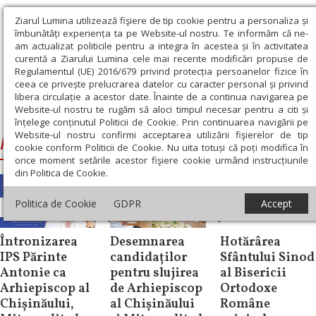
Ziarul Lumina utilizează fişiere de tip cookie pentru a personaliza și
îmbunătăți experiența ta pe Website-ul nostru. Te informăm că ne-
am actualizat politicile pentru a integra în acestea și în activitatea
curentă a Ziarului Lumina cele mai recente modificări propuse de
Regulamentul (UE) 2016/679 privind protecția persoanelor fizice în
ceea ce privește prelucrarea datelor cu caracter personal și privind
libera circulație a acestor date. Înainte de a continua navigarea pe
Website-ul nostru te rugăm să aloci timpul necesar pentru a citi și
Ziarul Lumina
›
Mitropolia Basarabiei
înțelege conținutul Politicii de Cookie. Prin continuarea navigării pe
Website-ul nostru confirmi acceptarea utilizării fişierelor de tip
Mitropolia Basarabiei
cookie conform Politicii de Cookie. Nu uita totuși că poți modifica în
orice moment setările acestor fişiere cookie urmând instrucțiunile
din Politica de Cookie.
Comunicate de
Politica de Cookie
GDPR
Accept
Știri
Știri
presă
Întronizarea
Desemnarea
Hotărârea
IPS Părinte
candidaților
Sfântului Sinod
Antonie ca
pentru slujirea
al Bisericii
Arhiepiscop al
de Arhiepiscop
Ortodoxe
Chișinăului,
al Chișinăului
Române