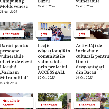
Câmpulung
Buzău
vulnerabile
Moldovenesc
09 Apr, 2026
02 Apr, 2026
28 Apr, 2026
Filantropie
Știri
Știri
Daruri pentru
Lecție
Activități de
persoane
educațională în
incluziune
vulnerabile
comunitățile
culturală pentru
oferite de elevii
vulnerabile
tineri
Liceului
prin proiectul
dezavantajați
„Varlaam
ACCESS4ALL
din Bacău
Mitropolitul”
30 Oct, 2025
01 Oct, 2025
09 Feb, 2026
Actualitate
socială
Filantropie
Filantropie