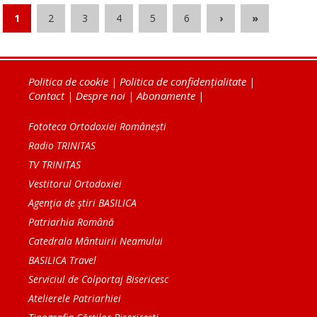
1
2
3
4
5
6
›
»
Politica de cookie
|
Politica de confidențialitate
|
Contact
|
Despre noi
|
Abonamente
|
Fototeca Ortodoxiei Românești
Radio TRINITAS
TV TRINITAS
Vestitorul Ortodoxiei
Agenţia de ştiri BASILICA
Patriarhia Română
Catedrala Mântuirii Neamului
BASILICA Travel
Serviciul de Colportaj Bisericesc
Atelierele Patriarhiei