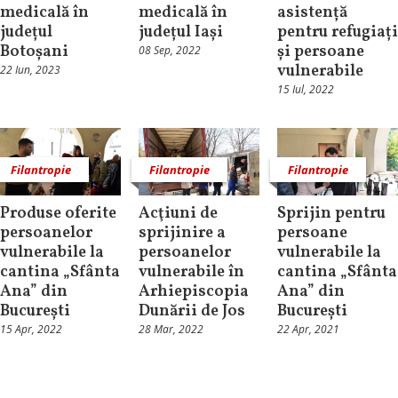
medicală în
medicală în
asistență
județul
județul Iași
pentru refugiați
Botoșani
și persoane
08 Sep, 2022
vulnerabile
22 Iun, 2023
15 Iul, 2022
Filantropie
Filantropie
Filantropie
Produse oferite
Acţiuni de
Sprijin pentru
persoanelor
sprijinire a
persoane
vulnerabile la
persoanelor
vulnerabile la
cantina „Sfânta
vulnerabile în
cantina „Sfânta
Ana” din
Arhiepiscopia
Ana” din
București
Dunării de Jos
București
15 Apr, 2022
28 Mar, 2022
22 Apr, 2021