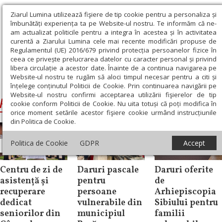
Ziarul Lumina utilizează fişiere de tip cookie pentru a personaliza și
îmbunătăți experiența ta pe Website-ul nostru. Te informăm că ne-
am actualizat politicile pentru a integra în acestea și în activitatea
curentă a Ziarului Lumina cele mai recente modificări propuse de
Regulamentul (UE) 2016/679 privind protecția persoanelor fizice în
ceea ce privește prelucrarea datelor cu caracter personal și privind
libera circulație a acestor date. Înainte de a continua navigarea pe
Website-ul nostru te rugăm să aloci timpul necesar pentru a citi și
Ziarul Lumina
›
persoane vulnerabile
înțelege conținutul Politicii de Cookie. Prin continuarea navigării pe
Website-ul nostru confirmi acceptarea utilizării fişierelor de tip
persoane vulnerabile
cookie conform Politicii de Cookie. Nu uita totuși că poți modifica în
orice moment setările acestor fişiere cookie urmând instrucțiunile
din Politica de Cookie.
Politica de Cookie
GDPR
Accept
Știri
Filantropie
Filantropie
Centru de zi de
Daruri pascale
Daruri oferite
asistență și
pentru
de
recuperare
persoane
Arhiepiscopia
dedicat
vulnerabile din
Sibiului pentru
seniorilor din
municipiul
familii