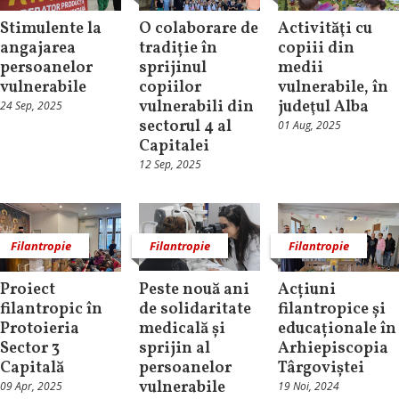
Stimulente la
O colaborare de
Activităţi cu
angajarea
tradiție în
copiii din
persoanelor
sprijinul
medii
vulnerabile
copiilor
vulnerabile, în
vulnerabili din
judeţul Alba
24 Sep, 2025
sectorul 4 al
01 Aug, 2025
Capitalei
12 Sep, 2025
Filantropie
Filantropie
Filantropie
Proiect
Peste nouă ani
Acțiuni
filantropic în
de solidaritate
filantropice și
Protoieria
medicală și
educaționale în
Sector 3
sprijin al
Arhiepiscopia
Capitală
persoanelor
Târgoviștei
vulnerabile
09 Apr, 2025
19 Noi, 2024