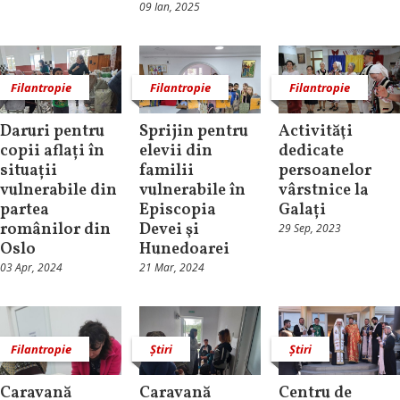
09 Ian, 2025
Filantropie
Filantropie
Filantropie
Daruri pentru
Sprijin pentru
Activităţi
copii aflați în
elevii din
dedicate
situații
familii
persoanelor
vulnerabile din
vulnerabile în
vârstnice la
partea
Episcopia
Galați
românilor din
Devei şi
29 Sep, 2023
Oslo
Hunedoarei
03 Apr, 2024
21 Mar, 2024
Filantropie
Știri
Știri
Caravană
Caravană
Centru de