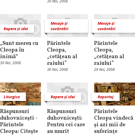
30 Noi, 2008
Mesaje și
Mesaje și
Repere și idei
cuvântări
cuvântări
„Sunt mereu cu
Părintele
Părintele
Cleopa în
Cleopa,
Cleopa,
inimă“
„cetăţean al
„cetăţean al
raiului”
raiului”
30 Noi, 2008
30 Noi, 2008
29 Noi, 2008
Liturgica
Repere și idei
Reportaj
Răspunsuri
Răspunsuri
Părintele
duhovniceşti -
duhovniceşti:
Cleopa vindecă
Părintele
Pentru cei care
şi azi mii de
Cleopa: Citeşte
au murit
suferinţe