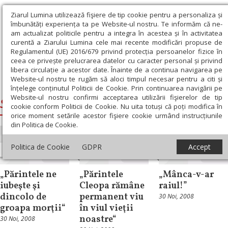
Ziarul Lumina utilizează fişiere de tip cookie pentru a personaliza și
îmbunătăți experiența ta pe Website-ul nostru. Te informăm că ne-
am actualizat politicile pentru a integra în acestea și în activitatea
curentă a Ziarului Lumina cele mai recente modificări propuse de
Regulamentul (UE) 2016/679 privind protecția persoanelor fizice în
ceea ce privește prelucrarea datelor cu caracter personal și privind
libera circulație a acestor date. Înainte de a continua navigarea pe
Website-ul nostru te rugăm să aloci timpul necesar pentru a citi și
Ziarul Lumina
›
Sfântul Cleopa de la Sihăstria
înțelege conținutul Politicii de Cookie. Prin continuarea navigării pe
Website-ul nostru confirmi acceptarea utilizării fişierelor de tip
Sfântul Cleopa de la Sihăstria
cookie conform Politicii de Cookie. Nu uita totuși că poți modifica în
orice moment setările acestor fişiere cookie urmând instrucțiunile
din Politica de Cookie.
Politica de Cookie
GDPR
Accept
Reportaj
Interviu
Documentar
„Părintele ne
„Părintele
„Mânca-v-ar
iubeşte şi
Cleopa rămâne
raiul!”
dincolo de
permanent viu
30 Noi, 2008
groapa morţii“
în viul vieţii
noastre“
30 Noi, 2008