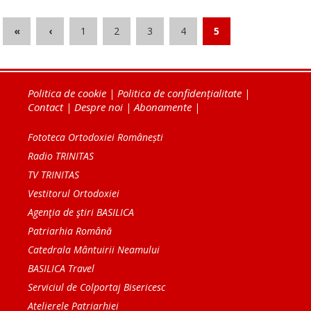
«
‹
1
2
3
4
5
Politica de cookie
|
Politica de confidențialitate
|
Contact
|
Despre noi
|
Abonamente
|
Fototeca Ortodoxiei Românești
Radio TRINITAS
TV TRINITAS
Vestitorul Ortodoxiei
Agenţia de ştiri BASILICA
Patriarhia Română
Catedrala Mântuirii Neamului
BASILICA Travel
Serviciul de Colportaj Bisericesc
Atelierele Patriarhiei