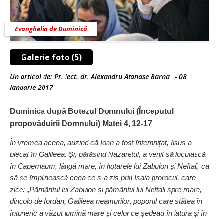
Evanghelia de Duminică
Galerie foto (5)
Un articol de:
Pr. lect. dr. Alexandru Atanase Barna
-
08
Ianuarie 2017
Duminica după Botezul Domnului (Începutul
propovăduirii Domnului) Matei 4, 12-17
În vremea aceea, auzind că Ioan a fost întemnițat, Iisus a
plecat în Galileea. Și, părăsind Nazaretul, a venit să locuiască
în Capernaum, lângă mare, în hotarele lui Zabulon și Neftali, ca
să se împlinească ceea ce s-a zis prin Isaia prorocul, care
zice: „Pământul lui Zabulon și pământul lui Neftali spre mare,
dincolo de Iordan, Galileea neamurilor; poporul care stătea în
întuneric a văzut lumină mare și celor ce ședeau în latura și în