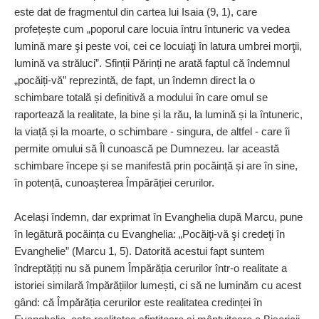
este dat de fragmentul din cartea lui Isaia (9, 1), care
profețește cum „poporul care locuia întru întuneric va vedea
lumină mare şi peste voi, cei ce locuiaţi în latura umbrei morţii,
lumină va străluci”. Sfinții Părinți ne arată faptul că îndemnul
„pocăiți-vă” reprezintă, de fapt, un îndemn direct la o
schimbare totală și definitivă a modului în care omul se
raportează la realitate, la bine și la rău, la lumină și la întuneric,
la viață și la moarte, o schimbare - singura, de altfel - care îi
permite omului să Îl cunoască pe Dumnezeu. Iar această
schimbare începe și se manifestă prin pocăință și are în sine,
în potență, cunoașterea Împărăției cerurilor.
Același îndemn, dar exprimat în Evanghelia după Marcu, pune
în legătură pocăința cu Evanghelia: „Pocăiţi-vă şi credeţi în
Evanghelie” (Marcu 1, 5). Datorită acestui fapt suntem
îndreptățiți nu să punem Împărăția cerurilor într-o realitate a
istoriei similară împărățiilor lumești, ci să ne luminăm cu acest
gând: că Împărăția cerurilor este realitatea credinței în