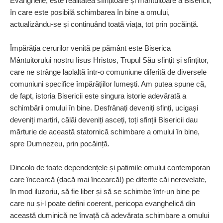
Evanghelie, este realitatea sfințitoare și mântuitoare a Bisericii,
în care este posibilă schimbarea în bine a omului,
actualizându-se și continuând toată viața, tot prin pocăință.
Împărăția cerurilor venită pe pământ este Biserica
Mântuitorului nostru Iisus Hristos, Trupul Său sfințit și sfințitor,
care ne strânge laolaltă într-o comuniune diferită de diversele
comuniuni specifice împărățiilor lumești. Am putea spune că,
de fapt, istoria Bisericii este singura istorie adevărată a
schimbării omului în bine. Desfrânați deveniți sfinți, ucigași
deveniți martiri, călăi deveniți asceți, toți sfinții Bisericii dau
mărturie de această statornică schimbare a omului în bine,
spre Dumnezeu, prin pocăință.
Dincolo de toate dependențele și patimile omului contemporan
care încearcă (dacă mai încearcă!) pe diferite căi nerevelate,
în mod iluzoriu, să fie liber și să se schimbe într-un bine pe
care nu și-l poate defini coerent, pericopa evanghelică din
această duminică ne învață că adevărata schimbare a omului