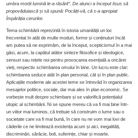
umbra morții lumină le-a răsărit”. De atunci a început Iisus să
propovăduiască și să spună: Pocăiți-vă, că s-a apropiat
Împărăția cerurilor.
Tema schimbării reprezintă în istoria umanității un loc
frecventat în atât de multe moduri, forme și conținuturi încât
am putea să ne exprimăm, de la început, scepticismul în a mai
găsi, acum, la capătul atâtor sinteze filosofice și ideologice,
sensuri sau rețete noi pentru provocarea esențială a oricărei
vieți, respectiv schimbarea omului în bine. Un lucru este clar:
schimbarea seduce atât în plan personal, cât și în plan public.
Aplicațiile moderne ale acestei teme se întrevăd în organizarea
mesajelor politice, sociale, dar mai ales în plan economic. Se
vorbește mult despre schimbare și se valorifică potențialul
utopic al schimbării. Ni se spune mereu că va fi mai bine într-
un viitor mai luminos, că trebuie să construim o lume sau o
societate care va fi mai bună, în care nu ne vom mai lovi de
căderile ce ne limitează existența acum și aici, inegalități,
discriminări, sărăcie, boli, suferințe, chiar și moarte.