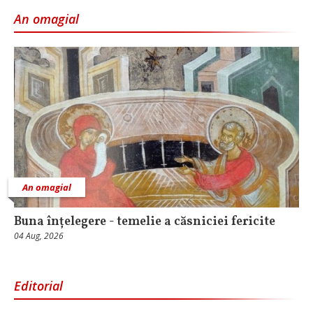
An omagial
An omagial
Buna înțelegere - temelie a căsniciei fericite
04 Aug, 2026
Editorial