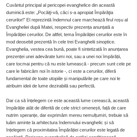
Cuvântul principal al pericopei evanghelice din această
duminică este: „Pocăiţi-vă, căci s-a apropiat Împărăţia
cerurilor!” El reprezintă îndemnul care marchează firul roșu al
Evangheliei după Matei, respectiv prezența anunțată a
Împărăției cerurilor. De altfel, tema Împărăției cerurilor este în
mod deosebit prezentă în cele trei Evanghelii sinoptice.
Evanghelia, vestea cea bună, poate fi sintetizată în anunțarea
prezenței unei adevărate lumi noi, sau a unei noi împărății,
care tocmai pentru că nu este lumească - precum sunt cele pe
care le fabricăm noi în istorie -, ci este a cerurilor, diferă
fundamental de toate utopiile și manipulările pe care noi le
atribuim ideii de lume dezirabilă sau perfectă.
Dar ca să înțelegem ce este această lume cerească, această
împărăție atât de diferită de cele strict omenești, față de care
nutrim speranțe, dar exprimăm mereu nemulțumiri, trebuie să
luăm aminte la arhitectura îndemnului evanghelic și să
înțelegem că proximitatea Împărăției cerurilor este legată de