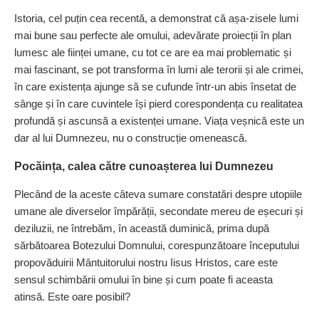
Istoria, cel puțin cea recentă, a demonstrat că așa-zisele lumi
mai bune sau perfecte ale omului, adevărate proiecții în plan
lumesc ale ființei umane, cu tot ce are ea mai problematic și
mai fascinant, se pot transforma în lumi ale terorii și ale crimei,
în care existența ajunge să se cufunde într-un abis însetat de
sânge și în care cuvintele își pierd corespondența cu realitatea
profundă și ascunsă a existenței umane. Viața veșnică este un
dar al lui Dumnezeu, nu o construcție omenească.
Pocăința, calea către cunoașterea lui Dumnezeu
Plecând de la aceste câteva sumare constatări despre utopiile
umane ale diverselor îm­părății, secondate mereu de eșecuri și
deziluzii, ne întrebăm, în această duminică, prima după
sărbătoarea Botezului Domnului, corespunzătoare începutului
propovăduirii Mântuitorului nostru Iisus Hristos, care este
sensul schimbării omului în bine și cum poate fi aceasta
atinsă. Este oare posibil?