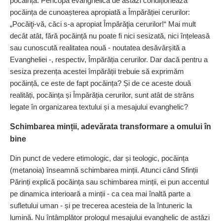
pocăință. Pericopa evanghelică de astăzi condi­ționează
pocăința de cunoașterea apropiată a Împărăției cerurilor:
„Pocăiţi-vă, căci s-a apropiat Împărăţia cerurilor!“ Mai mult
decât atât, fără pocăință nu poate fi nici sesizată, nici înțeleasă
sau cunoscută realitatea nouă - noutatea desăvârșită a
Evangheliei -, respectiv, Împărăția cerurilor. Dar dacă pentru a
sesiza prezența acestei împărății trebuie să exprimăm
pocăință, ce este de fapt pocăința? Și de ce aceste două
realități, pocăința și Împărăția cerurilor, sunt atât de strâns
legate în organizarea textului și a mesajului evanghelic?
Schimbarea minții, adevărata transformare
a omului în
bine
Din punct de vedere etimologic, dar și teologic, pocăința
(metanoia) înseamnă schimbarea minții. Atunci când Sfinții
Părinți explică pocăința sau schimbarea minții, ei pun accentul
pe dinamica interioară a minții - ca cea mai înaltă parte a
sufletului uman - și pe trecerea acesteia de la întuneric la
lumină. Nu întâmplător prologul mesajului evanghelic de astăzi