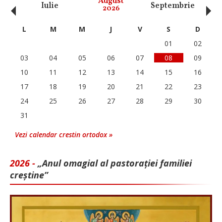
‹
›
August
Iulie
Septembrie
O
2026
L
M
M
J
V
S
D
01
02
03
04
05
06
07
08
09
10
11
12
13
14
15
16
17
18
19
20
21
22
23
24
25
26
27
28
29
30
31
Vezi calendar crestin ortodox »
2026 -
„Anul omagial al pastorației familiei
creștine”