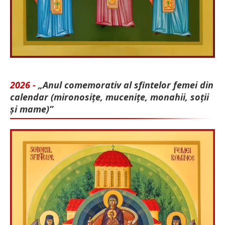
2026 -
„Anul comemorativ al sfintelor femei din
calendar (mironosițe, mu­cenițe, monahii, soții
și mame)”