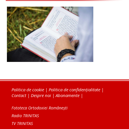
Politica de cookie
|
Politica de confidențialitate
|
Contact
|
Despre noi
|
Abonamente
|
Fototeca Ortodoxiei Românești
Radio TRINITAS
TV TRINITAS