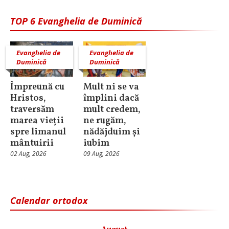
TOP 6 Evanghelia de Duminică
Evanghelia de
Evanghelia de
Duminică
Duminică
Împreună cu
Mult ni se va
Hristos,
împlini dacă
traversăm
mult credem,
marea vieții
ne rugăm,
spre limanul
nădăjduim și
mântuirii
iubim
02 Aug, 2026
09 Aug, 2026
Calendar ortodox