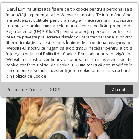
Ziarul Lumina utilizează fişiere de tip cookie pentru a personaliza și
îmbunătăți experiența ta pe Website-ul nostru. Te informăm că ne-
am actualizat politicile pentru a integra în acestea și în activitatea
curentă a Ziarului Lumina cele mai recente modificări propuse de
Regulamentul (UE) 2016/679 privind protecția persoanelor fizice în
ceea ce privește prelucrarea datelor cu caracter personal și privind
libera circulație a acestor date. Înainte de a continua navigarea pe
Website-ul nostru te rugăm să aloci timpul necesar pentru a citi și
Ziarul Lumina
›
Teologie și spiritualitate
›
Evanghelia de
înțelege conținutul Politicii de Cookie. Prin continuarea navigării pe
Duminică
›
Se poate omul schimba în bine?
Website-ul nostru confirmi acceptarea utilizării fişierelor de tip
cookie conform Politicii de Cookie. Nu uita totuși că poți modifica în
Se poate omul schimba în bine?
orice moment setările acestor fişiere cookie urmând instrucțiunile
din Politica de Cookie.
Politica de Cookie
GDPR
Accept