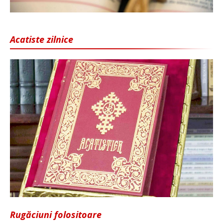
Acatiste zilnice
Rugăciuni folositoare