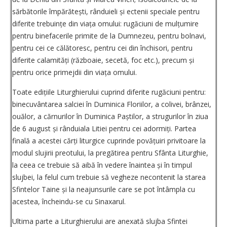
sărbătorile împă­rătești, rânduieli și ectenii speciale pentru
diferite trebuințe din viața omului: rugăciuni de mulțumire
pentru binefacerile primite de la Dumnezeu, pentru bolnavi,
pentru cei ce călătoresc, pentru cei din închisori, pentru
diferite calamități (războaie, secetă, foc etc.), precum și
pentru orice primejdii din viața omului.
Toate edițiile Liturghierului cuprind diferite rugăciuni pentru:
binecuvântarea salciei în Duminica Floriilor, a colivei, brânzei,
ouălor, a cărnurilor în Duminica Paștilor, a strugurilor în ziua
de 6 august și rânduiala Litiei pentru cei adormiți. Partea
finală a acestei cărți liturgice cuprinde povățuiri privitoare la
modul slujirii preotului, la pregătirea pentru Sfânta Liturghie,
la ceea ce trebuie să aibă în vedere înaintea și în timpul
slujbei, la felul cum trebuie să vegheze necontenit la starea
Sfintelor Taine și la neajunsurile care se pot întâmpla cu
acestea, încheindu-se cu Sinaxarul.
Ultima parte a Liturghierului are anexată slujba Sfintei