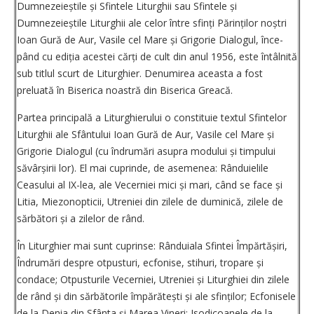
Dumneze­ieș­­­tile și Sfintele Liturghii sau Sfintele și
Dumnezeieștile Liturghii ale celor între sfinți Părinților noștri
Ioan Gură de Aur, Vasile cel Mare și Grigorie Dialogul, înce­
pând cu ediția acestei cărți de cult din anul 1956, este întâlnită
sub titlul scurt de Liturghier. Denumi­rea aceasta a fost
preluată în Biserica noastră din Biserica Greacă.
Partea principală a Liturghierului o constituie textul Sfintelor
Liturghii ale Sfântului Ioan Gură de Aur, Vasile cel Mare și
Grigorie Dialogul (cu îndrumări asupra modului și timpului
săvârșirii lor). El mai cuprinde, de asemenea: Rânduielile
Ceasului al IX-lea, ale Vecerniei mici și mari, când se face și
Litia, Miezonopticii, Utreniei din zilele de duminică, zilele de
sărbători și a zilelor de rând.
În Liturghier mai sunt cuprinse: Rânduiala Sfintei Împărtășiri,
Îndrumări despre otpusturi, ecfonise, stihuri, tropare și
condace; Otpusturile Vecerniei, Utreniei și Liturghiei din zilele
de rând și din sărbătorile împărătești și ale sfin­ților; Ecfonisele
de la Denia din Sfânta și Marea Vineri; Isodicoanele de la