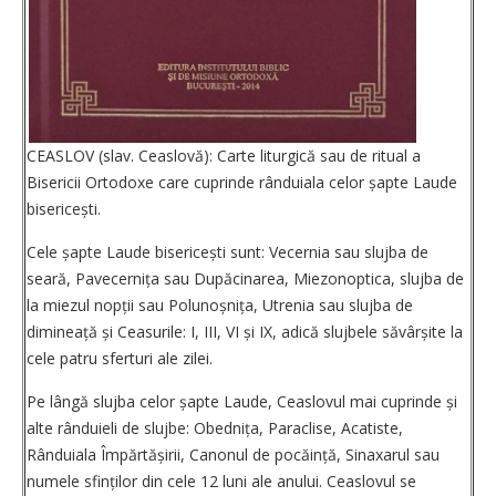
CEASLOV (slav. Ceaslovă): Carte liturgică sau de ritual a
Bisericii Ortodoxe care cuprinde rânduiala celor șapte Laude
bisericești.
Cele șapte Laude bisericești sunt: Vecernia sau slujba de
seară, Pavecernița sau Dupăcinarea, Miezonoptica, slujba de
la miezul nopții sau Polunoșnița, Utrenia sau slujba de
dimineață și Ceasurile: I, III, VI și IX, adică slujbele săvârșite la
cele patru sferturi ale zilei.
Pe lângă slujba celor șapte Laude, Ceaslovul mai cuprinde și
alte rânduieli de slujbe: Obednița, Paraclise, Acatiste,
Rânduiala Împărtășirii, Canonul de pocăință, Sinaxarul sau
numele sfinților din cele 12 luni ale anului. Ceaslovul se