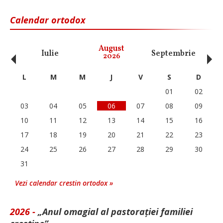
Calendar ortodox
‹
›
August
Iulie
Septembrie
O
2026
L
M
M
J
V
S
D
01
02
03
04
05
06
07
08
09
10
11
12
13
14
15
16
17
18
19
20
21
22
23
24
25
26
27
28
29
30
31
Vezi calendar crestin ortodox »
2026 -
„Anul omagial al pastorației familiei