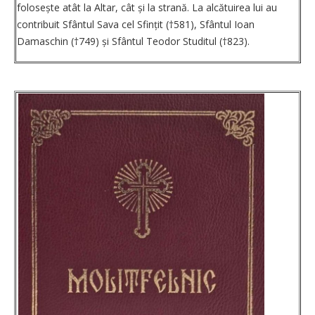
folosește atât la Altar, cât și la strană. La alcătuirea lui au
contribuit Sfântul Sava cel Sfințit (†581), Sfântul Ioan
Damaschin (†749) și Sfântul Teodor Studitul (†823).