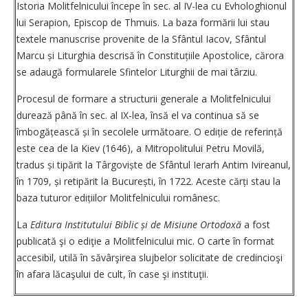
Istoria Molitfelnicului începe în sec. al IV-lea cu Evhologhionul
lui Serapion, Episcop de Thmuis. La baza formării lui stau
textele manuscrise provenite de la Sfântul Iacov, Sfântul
Marcu și Liturghia descrisă în Constituțiile Apostolice, cărora
se adaugă formularele Sfintelor Liturghii de mai târziu.
Procesul de formare a structurii generale a Molitfelnicului
durează până în sec. al IX-lea, însă el va continua să se
îmbogățească și în secolele următoare. O ediție de referință
este cea de la Kiev (1646), a Mitropolitului Petru Movilă,
tradus și tipărit la Târgoviște de Sfântul Ierarh Antim Ivireanul,
în 1709, și retipărit la București, în 1722. Aceste cărți stau la
baza tuturor edițiilor Molitfelnicului românesc.
La
Editura Institutului Biblic și de Misiune Ortodoxă
a fost
publicată şi o ediţie a Molitfelnicului mic. O carte în format
accesibil, utilă în săvârşirea slujbelor solicitate de credincioşi
în afara lăcaşului de cult, în case şi instituţii.