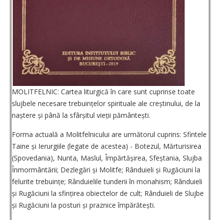
MOLITFELNIC: Cartea liturgică în care sunt cuprinse toate
slujbele necesare trebuințelor spirituale ale creștinului, de la
naștere și până la sfârșitul vieții pământești.
Forma actuală a Molitfelnicului are următorul cuprins: Sfintele
Taine și Ierurgiile (legate de acestea) - Botezul, Mărturisirea
(Spovedania), Nunta, Maslul, Împărtășirea, Sfeștania, Slujba
Înmormântării; Dezlegări și Molitfe; Rânduieli și Rugăciuni la
felurite trebuințe; Rânduielile tunderii în monahism; Rânduieli
și Rugăciuni la sfințirea obiectelor de cult; Rânduieli de Slujbe
și Rugăciuni la posturi și praznice împărătești.