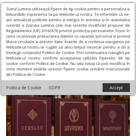
Ziarul Lumina utilizează fişiere de tip cookie pentru a personaliza și
îmbunătăți experiența ta pe Website-ul nostru. Te informăm că ne-
am actualizat politicile pentru a integra în acestea și în activitatea
curentă a Ziarului Lumina cele mai recente modificări propuse de
Regulamentul (UE) 2016/679 privind protecția persoanelor fizice în
ceea ce privește prelucrarea datelor cu caracter personal și privind
libera circulație a acestor date. Înainte de a continua navigarea pe
Website-ul nostru te rugăm să aloci timpul necesar pentru a citi și
Ziarul Lumina
›
Teologie și spiritualitate
›
Liturgica
›
Dicționar
înțelege conținutul Politicii de Cookie. Prin continuarea navigării pe
teologic: Liturghier, Ceaslov, Molitfelnic
Website-ul nostru confirmi acceptarea utilizării fişierelor de tip
cookie conform Politicii de Cookie. Nu uita totuși că poți modifica în
Dicționar teologic: Liturghier, Ceaslov,
orice moment setările acestor fişiere cookie urmând instrucțiunile
din Politica de Cookie.
Molitfelnic
Politica de Cookie
GDPR
Accept