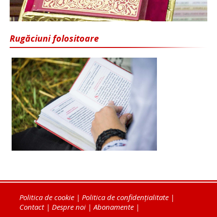
Rugăciuni folositoare
Politica de cookie
|
Politica de confidențialitate
|
Contact
|
Despre noi
|
Abonamente
|