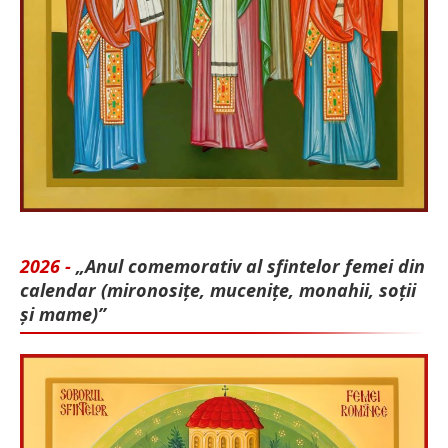
2026 -
„Anul comemorativ al sfintelor femei din
calendar (mironosițe, mu­cenițe, monahii, soții
și mame)”