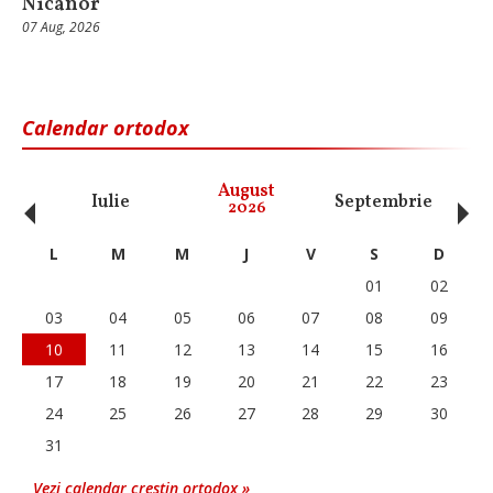
Nicanor
07 Aug, 2026
Calendar ortodox
‹
›
August
Iulie
Septembrie
O
2026
L
M
M
J
V
S
D
01
02
03
04
05
06
07
08
09
10
11
12
13
14
15
16
17
18
19
20
21
22
23
24
25
26
27
28
29
30
31
Vezi calendar crestin ortodox »