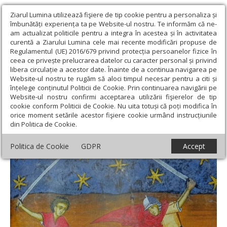
Ziarul Lumina utilizează fişiere de tip cookie pentru a personaliza și
îmbunătăți experiența ta pe Website-ul nostru. Te informăm că ne-
am actualizat politicile pentru a integra în acestea și în activitatea
curentă a Ziarului Lumina cele mai recente modificări propuse de
Regulamentul (UE) 2016/679 privind protecția persoanelor fizice în
ceea ce privește prelucrarea datelor cu caracter personal și privind
libera circulație a acestor date. Înainte de a continua navigarea pe
Website-ul nostru te rugăm să aloci timpul necesar pentru a citi și
Ziarul Lumina
›
Teologie și spiritualitate
›
Sinaxar
›
Sf. Mc.
înțelege conținutul Politicii de Cookie. Prin continuarea navigării pe
Achilina; Sf. Ier. Trifilie, Episcopul Lefcosiei din Cipru (Dezlegare la
Website-ul nostru confirmi acceptarea utilizării fişierelor de tip
peşte)
cookie conform Politicii de Cookie. Nu uita totuși că poți modifica în
orice moment setările acestor fişiere cookie urmând instrucțiunile
Sf. Mc. Achilina; Sf. Ier. Trifilie, Episcopul
din Politica de Cookie.
Lefcosiei din Cipru (Dezlegare la peşte)
Politica de Cookie
GDPR
Accept