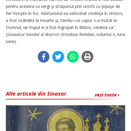
pentru aceasta cu vergi şi străpunsă prin urechi cu ţepuşe de
fier înroşite în foc. Mărturisind ea neîncetat credinţa în Hristos,
a fost osândită la moarte şi, tăindu‑i‑se capul, s‑a mutat la
Domnul, iar trupul ei a fost îngropat în Biblos, cetatea sa”
(
Sinaxarul Sinodal al Bisericii Ortodoxe Române
, volumul X, luna
iunie).
Alte articole din Sinaxar
vezi toate ›