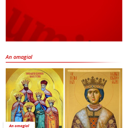
An omagial
An omagial