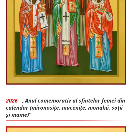
2026 -
„Anul comemorativ al sfintelor femei din
calendar (mironosițe, mu­cenițe, monahii, soții
și mame)”