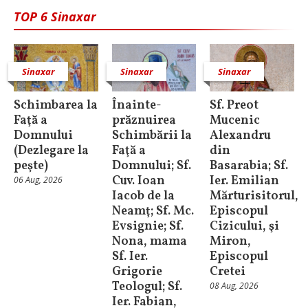
TOP 6 Sinaxar
Sinaxar
Sinaxar
Sinaxar
Schimbarea la
Înainte-
Sf. Preot
Faţă a
prăznuirea
Mucenic
Domnului
Schimbării la
Alexandru
(Dezlegare la
Faţă a
din
peşte)
Domnului; Sf.
Basarabia; Sf.
Cuv. Ioan
Ier. Emilian
06 Aug, 2026
Iacob de la
Mărturisitorul,
Neamţ; Sf. Mc.
Episcopul
Evsignie; Sf.
Cizicului, şi
Nona, mama
Miron,
Sf. Ier.
Episcopul
Grigorie
Cretei
Teologul; Sf.
08 Aug, 2026
Ier. Fabian,