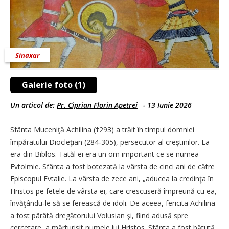
Sinaxar
Galerie foto (1)
Un articol de:
Pr. Ciprian Florin Apetrei
-
13 Iunie 2026
Sfânta Muceniţă Achilina (†293) a trăit în timpul domniei
împăratului Diocleţian (284‑305), persecutor al creştinilor. Ea
era din Biblos. Tatăl ei era un om important ce se numea
Evtolmie. Sfânta a fost botezată la vârsta de cinci ani de către
Episcopul Evtalie. La vârsta de zece ani, „aducea la credinţa în
Hristos pe fetele de vârsta ei, care crescuseră împreună cu ea,
învăţându‑le să se ferească de idoli. De aceea, fericita Achilina
a fost pârâtă dregătorului Volusian şi, fiind adusă spre
cercetare, a mărturisit numele lui Hristos. Sfânta a fost bătută