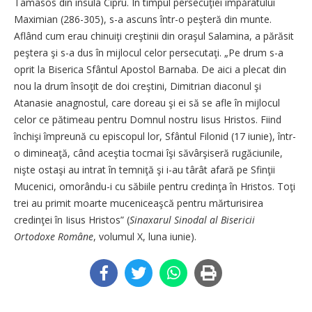
Tamasos din insula Cipru. În timpul persecuţiei împăratului
Maximian (286-305), s-a ascuns într-o peşteră din munte.
Aflând cum erau chinuiţi creştinii din oraşul Salamina, a părăsit
peştera şi s-a dus în mijlocul celor persecutaţi. „Pe drum s-a
oprit la Biserica Sfântul Apostol Barnaba. De aici a plecat din
nou la drum însoţit de doi creştini, Dimitrian diaconul şi
Atanasie anagnostul, care doreau şi ei să se afle în mijlocul
celor ce pătimeau pentru Domnul nostru Iisus Hristos. Fiind
închişi împreună cu episcopul lor, Sfântul Filonid (17 iunie), într-
o dimineaţă, când aceştia tocmai îşi săvârşiseră rugăciunile,
nişte ostaşi au intrat în temniţă şi i-au târât afară pe Sfinţii
Mucenici, omorându-i cu săbiile pentru credinţa în Hristos. Toţi
trei au primit moarte muceniceaşcă pentru mărturisirea
credinţei în Iisus Hristos” (
Sinaxarul Sinodal al Bisericii
Ortodoxe Române
, volumul X, luna iunie).