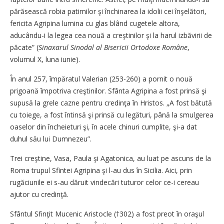
părăsească robia patimilor şi închinarea la idolii cei înşelători,
fericita Agripina lumina cu glas blând cugetele altora,
aducându-i la legea cea nouă a creştinilor şi la harul izbăvirii de
păcate” (
Sinaxarul Sinodal al Bisericii Ortodoxe Române
,
volumul X, luna iunie).
În anul 257, împăratul Valerian (253-260) a pornit o nouă
prigoană împotriva creştinilor. Sfânta Agripina a fost prinsă şi
supusă la grele cazne pentru credinţa în Hristos. „A fost bătută
cu toiege, a fost întinsă şi prinsă cu legături, până la smulgerea
oaselor din încheieturi şi, în acele chinuri cumplite, şi-a dat
duhul său lui Dumnezeu”.
Trei creştine, Vasa, Paula şi Agatonica, au luat pe ascuns de la
Roma trupul Sfintei Agripina şi l-au dus în Sicilia. Aici, prin
rugăciunile ei s-au dăruit vindecări tuturor celor ce-i cereau
ajutor cu credinţă.
Sfântul Sfinţit Mucenic Aristocle (†302) a fost preot în oraşul