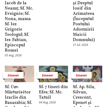
Iacob de la
şi Dreptul
Neamţ; Sf. Mc.
Iosif din
Evsignie; Sf.
Arimateea
Nona, mama
(Începutul
Sf. Ier.
Postului
Grigorie
Adormirii
Teologul; Sf.
Maicii
Ier. Fabian,
Domnului)
Episcopul
31 Iul, 2026
Romei
05 Aug, 2026
Sinaxar
Sinaxar
Sinaxar
Sf. Cuv.
Sf. 7 tineri din
Sf. Ap. Sila,
Mărturisitor
Efes; Sf. Mc.
Silvan,
Iraclie din
Tatuil
Crescent,
Basarabia; Sf.
Epenet şi
04 Aug, 2026