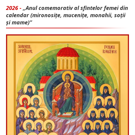
2026 -
„Anul comemorativ al sfintelor femei din
calendar (mironosițe, mu­cenițe, monahii, soții
și mame)”