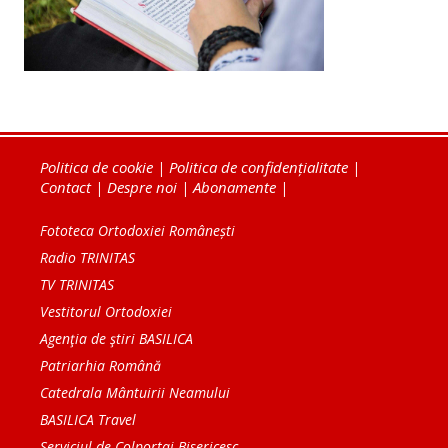
Politica de cookie
|
Politica de confidențialitate
|
Contact
|
Despre noi
|
Abonamente
|
Fototeca Ortodoxiei Românești
Radio TRINITAS
TV TRINITAS
Vestitorul Ortodoxiei
Agenţia de ştiri BASILICA
Patriarhia Română
Catedrala Mântuirii Neamului
BASILICA Travel
Serviciul de Colportaj Bisericesc