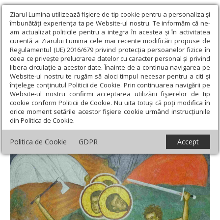
Ziarul Lumina utilizează fişiere de tip cookie pentru a personaliza și
îmbunătăți experiența ta pe Website-ul nostru. Te informăm că ne-
am actualizat politicile pentru a integra în acestea și în activitatea
curentă a Ziarului Lumina cele mai recente modificări propuse de
Regulamentul (UE) 2016/679 privind protecția persoanelor fizice în
ceea ce privește prelucrarea datelor cu caracter personal și privind
libera circulație a acestor date. Înainte de a continua navigarea pe
Website-ul nostru te rugăm să aloci timpul necesar pentru a citi și
Ziarul Lumina
›
Teologie și spiritualitate
›
Sinaxar
›
Sf. Mc.
înțelege conținutul Politicii de Cookie. Prin continuarea navigării pe
Agripina; Sf. Sfinţit Mc. Aristocle preotul
Website-ul nostru confirmi acceptarea utilizării fişierelor de tip
cookie conform Politicii de Cookie. Nu uita totuși că poți modifica în
Sf. Mc. Agripina; Sf. Sfinţit Mc. Aristocle
orice moment setările acestor fişiere cookie urmând instrucțiunile
din Politica de Cookie.
preotul
Politica de Cookie
GDPR
Accept