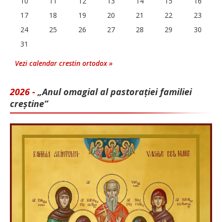
10
11
12
13
14
15
16
17
18
19
20
21
22
23
24
25
26
27
28
29
30
31
Vezi calendar crestin ortodox »
2026 -
„Anul omagial al pastorației familiei
creștine”