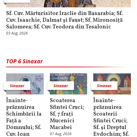
Sf. Cuv. Mărturisitor Iraclie din Basarabia; Sf.
Cuv. Isaachie, Dalmat şi Faust; Sf. Mironosiţă
Salomeea; Sf. Cuv. Teodora din Tesalonic
03 Aug, 2026
TOP 6 Sinaxar
Sinaxar
Sinaxar
Sinaxar
Înainte-
Scoaterea
Înainte-
prăznuirea
Sfintei Cruci;
prăznuirea
Schimbării la
Sf. 7 fraţi
Scoaterii
Faţă a
Mucenici
Sfintei Cruci;
Domnului; Sf.
Macabei
Sf. şi Dreptul
Cuv. Ioan
Evdochim; Sf.
01 Aug, 2026