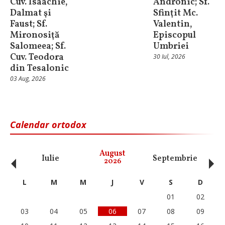
Cuv. Isaachie,
Andronic; Sf.
Dalmat şi
Sfinţit Mc.
Faust; Sf.
Valentin,
Mironosiţă
Episcopul
Salomeea; Sf.
Umbriei
Cuv. Teodora
30 Iul, 2026
din Tesalonic
03 Aug, 2026
Calendar ortodox
‹
›
August
Iulie
Septembrie
O
2026
L
M
M
J
V
S
D
01
02
03
04
05
06
07
08
09