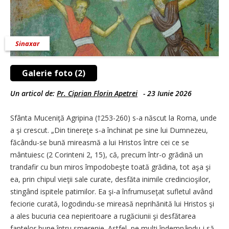
Sinaxar
Galerie foto (2)
Un articol de:
Pr. Ciprian Florin Apetrei
-
23 Iunie 2026
Sfânta Muceniţă Agripina (†253-260) s-a născut la Roma, unde
a şi crescut. „Din tinereţe s-a închinat pe sine lui Dumnezeu,
făcându-se bună mireasmă a lui Hristos între cei ce se
mântuiesc (2 Corinteni 2, 15), că, precum într-o grădină un
trandafir cu bun miros împodobeşte toată grădina, tot aşa şi
ea, prin chipul vieţii sale curate, desfăta inimile credincioşilor,
stingând ispitele patimilor. Ea şi-a înfrumuseţat sufletul având
feciorie curată, logodindu-se mireasă neprihănită lui Hristos şi
a ales bucuria cea nepieritoare a rugăciunii şi desfătarea
faptelor bune întru smerenie. Astfel, pe mulţi îndemnându-i să