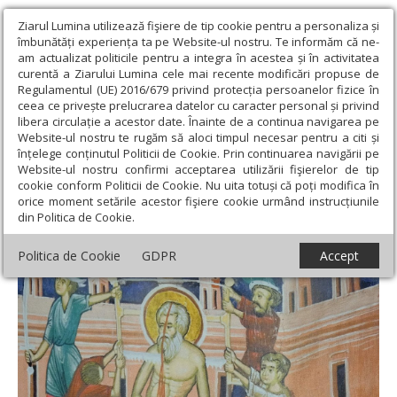
Ziarul Lumina utilizează fişiere de tip cookie pentru a personaliza și
îmbunătăți experiența ta pe Website-ul nostru. Te informăm că ne-
am actualizat politicile pentru a integra în acestea și în activitatea
curentă a Ziarului Lumina cele mai recente modificări propuse de
Regulamentul (UE) 2016/679 privind protecția persoanelor fizice în
ceea ce privește prelucrarea datelor cu caracter personal și privind
libera circulație a acestor date. Înainte de a continua navigarea pe
Website-ul nostru te rugăm să aloci timpul necesar pentru a citi și
Ziarul Lumina
›
Teologie și spiritualitate
›
Sinaxar
›
Sf. Proroc
înțelege conținutul Politicii de Cookie. Prin continuarea navigării pe
Isaia; Sf. Mc. Hristofor; Aducerea la Bari a moaştelor Sf. Ier. Nicolae
Website-ul nostru confirmi acceptarea utilizării fişierelor de tip
cookie conform Politicii de Cookie. Nu uita totuși că poți modifica în
Sf. Proroc Isaia; Sf. Mc. Hristofor; Aducerea
orice moment setările acestor fişiere cookie urmând instrucțiunile
din Politica de Cookie.
la Bari a moaştelor Sf. Ier. Nicolae
Politica de Cookie
GDPR
Accept