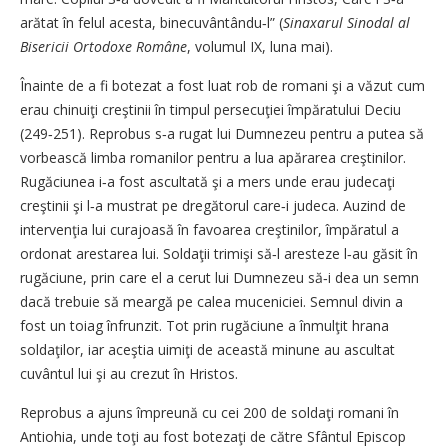
arătat în felul acesta, binecuvântându‑l” (
Sinaxarul Sinodal al
Bisericii Ortodoxe Române
, volumul IX, luna mai).
Înainte de a fi botezat a fost luat rob de romani şi a văzut cum
erau chinuiţi creştinii în timpul persecuţiei împăratului Deciu
(249‑251). Reprobus s‑a rugat lui Dumnezeu pentru a putea să
vorbească limba romanilor pentru a lua apărarea creştinilor.
Rugăciunea i‑a fost ascultată şi a mers unde erau judecaţi
creştinii şi l‑a mustrat pe dregătorul care‑i judeca. Auzind de
intervenţia lui curajoasă în favoarea creştinilor, împăratul a
ordonat arestarea lui. Soldaţii trimişi să‑l aresteze l‑au găsit în
rugăciune, prin care el a cerut lui Dumnezeu să‑i dea un semn
dacă trebuie să meargă pe calea muceniciei. Semnul divin a
fost un toiag înfrunzit. Tot prin rugăciune a înmulţit hrana
soldaţilor, iar aceştia uimiţi de această minune au ascultat
cuvântul lui şi au crezut în Hristos.
Reprobus a ajuns împreună cu cei 200 de soldaţi romani în
Antiohia, unde toţi au fost botezaţi de către Sfântul Episcop