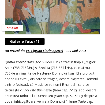
Sinaxar
Galerie foto (1)
Un articol de:
Pr. Ciprian Florin Apetrei
-
09 Mai 2026
Sfântul Proroc Isaia
(sec. VIII‑VII î.Hr.) a trăit în timpul „regilor
Ahaz (735‑715 î.Hr.) şi Ezechia (715‑687 î.Hr.), cu mai mult de
700 de ani înainte de Naşterea Domnului Iisus. El a prorocit
poporului evreu, din care se trăgea, despre Naşterea Domnului
dintr‑o fecioară, că Mesia se va numi Emanuel - care se
tâlcuieşte
cu noi este Dumnezeu
(
Isaia
cap. 7‑12), apoi despre
pătimirea Robului lui Dumnezeu (
Isaia
cap. 50‑53) şi despre a
doua, înfricoşătoare, venire a Domnului în lume (
Isaia
cap.