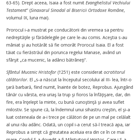
63‑65). Drept aceea, Isaia a fost numit
Evanghelistul Vechiului
Testament
” (
Sinaxarul Sinodal al Bisericii Ortodoxe Române
,
volumul IX, luna mai).
Prorocul i‑a mustrat pe conducătorii din vremea sa pentru
nedreptăţile şi fărădelegile pe care le‑au comis. Aceştia s‑au
mâniat şi au hotărât să fie omorât Prorocul Isaia. El a fost
tăiat cu fierăstrăul din porunca regelui Manase, având un
sfârşit „ca mucenic, la adânci bătrâneţi”.
Sfântul Mucenic Hristofor
(†251) este considerat
ocrotitorul
călătorilor
. El „s‑a născut la începutul secolului al III‑ lea, într‑o
ţară barbară, fiind numit, înainte de botez, Reprobus. Ajungând
tânăr cu vârsta, era uriaş la trup şi fioros la înfăţişare, dar, din
fire, era înţelept la minte, cu bună cunoştinţă şi avea suflet
milostiv. Se spune că, la îndemnul unui sihastru creştin, el şi‑a
luat osteneala de a‑i trece pe călători de pe un mal pe celălalt
al unui râu adânc. Odată, un copil i‑a cerut să‑l treacă apa, iar
Reprobus a simţit că greutatea aceluia era din ce în ce mai
mare. Copilul S‑a dovedit a fi Mântuitorul Hristos, Care i S‑a