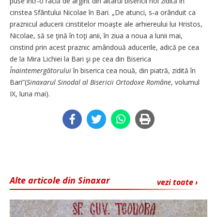
puse într‑o raclă de argint din altarul bisericii noi zidită în
cinstea Sfântului Nicolae în Bari. „De atunci, s‑a orânduit ca
praznicul aducerii cinstitelor moaşte ale arhiereului lui Hristos,
Nicolae, să se ţină în toţi anii, în ziua a noua a lunii mai,
cinstind prin acest praznic amândouă aducerile, adică pe cea
de la Mira Lichiei la Bari şi pe cea din Biserica
Înaintemergătorului
în biserica cea nouă, din piatră, zidită în
Bari”(
Sinaxarul Sinodal al Bisericii Ortodoxe Române
, volumul
IX, luna mai).
Alte articole din Sinaxar
vezi toate ›