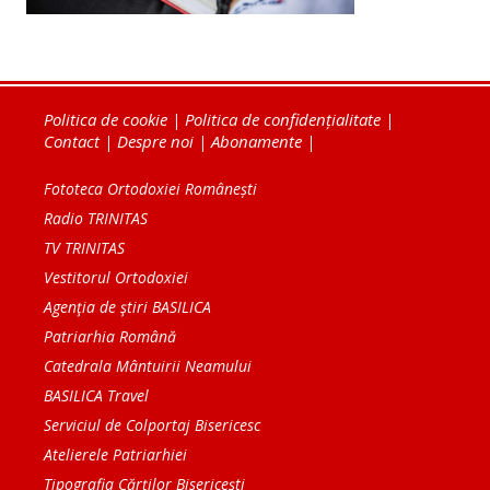
Politica de cookie
|
Politica de confidențialitate
|
Contact
|
Despre noi
|
Abonamente
|
Fototeca Ortodoxiei Românești
Radio TRINITAS
TV TRINITAS
Vestitorul Ortodoxiei
Agenţia de ştiri BASILICA
Patriarhia Română
Catedrala Mântuirii Neamului
BASILICA Travel
Serviciul de Colportaj Bisericesc
Atelierele Patriarhiei
Tipografia Cărţilor Bisericeşti