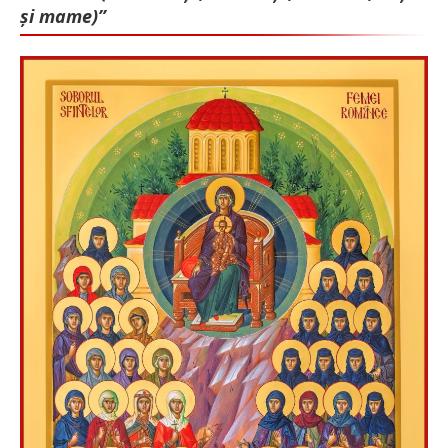
și mame)”