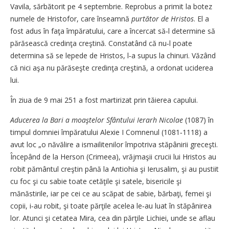
Vavila, sărbătorit pe 4 septembrie. Reprobus a primit la botez
numele de Hristofor, care înseamnă
purtător de Hristos
. El a
fost adus în faţa împăratului, care a încercat să‑l determine să
părăsească credinţa creştină. Constatând că nu‑l poate
determina să se lepede de Hristos, l‑a supus la chinuri. Văzând
că nici aşa nu părăseşte credinţa creştină, a ordonat uciderea
lui.
În ziua de 9 mai 251 a fost martirizat prin tăierea capului.
Aducerea la Bari a moaştelor Sfântului Ierarh Nicolae
(1087) în
timpul domniei împăratului Alexie I Comnenul (1081‑1118) a
avut loc „o năvălire a ismailitenilor împotriva stăpânirii greceşti.
Începând de la Herson (Crimeea), vrăjmaşii crucii lui Hristos au
robit pământul creştin până la Antiohia şi Ierusalim, şi au pustiit
cu foc şi cu sabie toate cetăţile şi satele, bisericile şi
mănăstirile, iar pe cei ce au scăpat de sabie, bărbaţi, femei şi
copii, i‑au robit, şi toate părţile acelea le‑au luat în stăpânirea
lor. Atunci şi cetatea Mira, cea din părţile Lichiei, unde se aflau