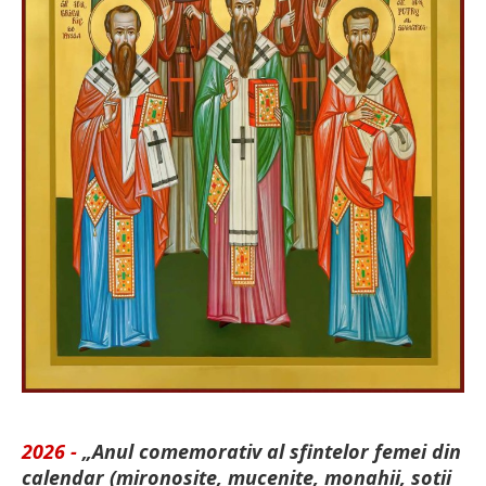
2026 -
„Anul comemorativ al sfintelor femei din
calendar (mironosițe, mu­cenițe, monahii, soții