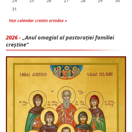
24
25
26
27
28
29
30
31
Vezi calendar crestin ortodox »
2026 -
„Anul omagial al pastorației familiei
creștine”