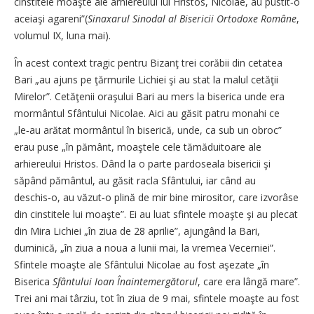
cinstitele moaşte ale arhiereului lui Hristos, Nicolae, au pustit‑o
aceiaşi agareni”(
Sinaxarul Sinodal al Bisericii Ortodoxe Române
,
volumul IX, luna mai).
În acest context tragic pentru Bizanţ trei corăbii din cetatea
Bari „au ajuns pe ţărmurile Lichiei şi au stat la malul cetăţii
Mirelor”. Cetăţenii oraşului Bari au mers la biserica unde era
mormântul Sfântului Nicolae. Aici au găsit patru monahi ce
„le‑au arătat mormântul în biserică, unde, ca sub un obroc”
erau puse „în pământ, moaştele cele tămăduitoare ale
arhiereului Hristos. Dând la o parte pardoseala bisericii şi
săpând pământul, au găsit racla Sfântului, iar când au
deschis‑o, au văzut‑o plină de mir bine mirositor, care izvorâse
din cinstitele lui moaşte”. Ei au luat sfintele moaşte şi au plecat
din Mira Lichiei „în ziua de 28 aprilie”, ajungând la Bari,
duminică, „în ziua a noua a lunii mai, la vremea Vecerniei”.
Sfintele moaşte ale Sfântului Nicolae au fost aşezate „în
Biserica
Sfântului Ioan Înaintemergătorul
, care era lângă mare”.
Trei ani mai târziu, tot în ziua de 9 mai, sfintele moaşte au fost