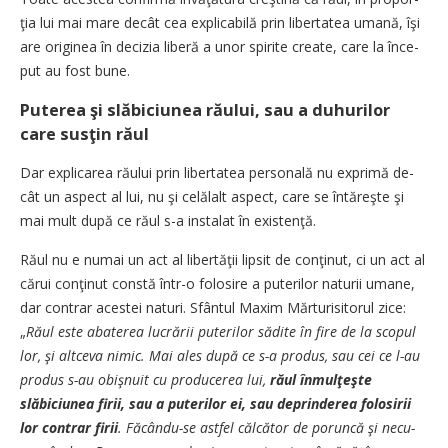
ţia lui mai mare decât cea e­x­pli­­cabilă prin libertatea umană, îşi
are originea în decizia liberă a unor spirite crea­te, care la în­ce­
put au fost bune.
Puterea şi slăbiciunea răului, sau a duhurilor
care susţin răul
Dar explicarea răului prin li­bertatea personală nu expri­mă de­
cât un aspect al lui, nu şi ce­lă­lalt aspect, care se în­tăreşte şi
mai mult după ce răul s-a instalat în existenţă.
Răul nu e numai un act al li­ber­­tăţii lipsit de conţinut, ci un act al
cărui conţinut constă în­tr-o folosire a puterilor na­turii u­ma­ne,
dar contrar acestei naturi. Sfântul Maxim Măr­tu­ri­si­to­rul zice:
„
Răul este abaterea lu­crării puterilor sădite în fire de la scopul
lor, şi altceva nimic. Mai ales după ce s-a produs, sau cei ce l-au
produs s-au obişnuit cu produ­cerea lui,
răul în­mul­ţeş­te
slăbiciunea firii, sau a puteri­lor ei, sau deprinderea folosirii
lor contrar firii
. Făcându-se astfel călcător de poruncă şi necu­