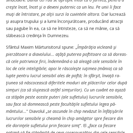
creşte încet, în­cet şi a deveni puternic ca un leu. Pe unii îi face
muţi de în­tris­ta­re, pe alţii surzi la cuvintele al­to­­ra
. Dar lucrează
şi asupra tru­pu­­lui şi a lumii înconjurătoare, pro­ducând atracţii
sau pagube în ea, ca să ne întristeze, ca să ne mânie, ca să
slăbească cre­din­ţa în Dumnezeu.
Sfântul Maxim Mărturisito­rul spune: „
Împărăţia vicleană şi
pierzătoare a diavolului... a­ţâ­ţă puterea poftitoare ca să do­reas­­
că cele potrivnice firii, în­dem­nând-o să aleagă cele sensi­bi­­le în
loc de cele inteligibile; a­poi le răscoleşte iuţimea (mânia) ca să
lupte pentru lucrul sensibil ales de poftă; în sfârşit, învaţă ra­
ţiunea să născocească difer­i­te­le moduri ale plăcerilor celor du­pă
simţuri (ca să slujească ast­fel simţurilor). Cu un cuvânt ea aşază
ca stăpân peste aceste pu­teri (ale sufletului) lucrurile sen­sibile,
sau face să domnească pes­te facultăţile sufletului legea pă­
mântului...
” Diavolul „
se as­cun­­de în chip nevăzut în în­fă­ţi­şă­rile
lucrurilor sensibile şi chea­mă în chip amăgitor spre fie­care din
ele dorinţele sufletului prin fiecare simţ
”. El „
face ca fi­ecare
patimă să fie stăpânită de ceva corespunzător din cele sen­sibile.