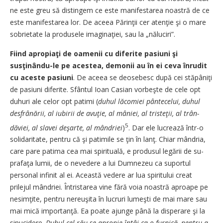
ne este greu să distingem ce este manifestarea noastră de ce
este manifestarea lor. De ace­ea Părinţii cer atenţie şi o mare
so­brietate la produsele imagi­na­ţiei, sau la „năluciri”.
Fiind apropiaţi de oamenii cu di­ferite pasiuni şi
susţinându-le pe acestea, demonii au în ei ceva în­rudit
cu aceste pasiuni
. De ace­ea se deosebesc după cei stă­pâ­niţi
de pasiuni diferite. Sfân­tul Ioan Casian vorbeşte de cele opt
duhuri ale celor opt patimi (
du­hul lăcomiei pântecelui, du­hul
desfrânării, al iubirii de a­vu­ţie, al mâniei, al tristeţii, al trân­
5
dăviei, al slavei deşarte, al mândriei
)
. Dar ele lucrează într-o
so­lidaritate, pentru că şi patimi­le se ţin în lanţ. Chiar mândria,
ca­re pare patima cea mai spiri­tu­­ală, e produsul legării de su­
pra­faţa lumii, de o nevedere a lui Dum­nezeu ca suportul
personal in­finit al ei. Această vedere ar lua spiritului creat
prilejul mândriei. Întristarea vine fără voia noas­tră aproape pe
nesimţite, pen­tru nereuşita în lucruri lu­meşti de mai mare sau
mai mică im­portanţă. Ea poate ajunge pâ­nă la disperare şi la
sinucidere.
Du­hul cel rău se apropie întâi ca o furnică, pentru a