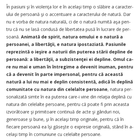
În pasiuni şi în violenţa lor e în acelaşi timp o slăbire a carac­te­r­
ului de persoană şi o accentuare a caracterului de natură. Dar
nu e vorba de natura natu­ra­­lă, ci de o natură numită aşa pen­
tru că nu se lasă condusă de li­bertatea pusă în lucrare de per­
soană.
Animată de spirit, na­tu­ra omului e o natură a
persoa­nei, a libertăţii, e natura ipos­ta­zi­ată. Pa­siunile
reprezintă o ie­şi­re a naturii din puterea stării de­­pline de
persoană: a libertăţii, a subzistenţei ei depline. Omul ca­
re nu mai e uman în întregime a devenit inuman, pentru
că a de­­venit în parte impersonal, pen­tru că această
natură a lui nu mai e deplin consistentă, a­di­că în deplină
comunitate cu na­tu­­ra din celelalte persoane
, na­tu­ra per­
sonalizată simte în ea pu­­terea care-i vine din relaţia de­plină cu
natura din celelalte per­soane, pentru că poate fi prin a­ceasta
izvorâtoare şi primitoa­re continuă de acte şi gân­duri noi,
generoase şi bune, şi în a­ce­laşi timp originale, pentru că în
fiecare persoană ea îşi găseşte o ex­presie ori­ginală, stând în a­
ce­laşi timp în comuniune cu cele­lal­­te per­soane.