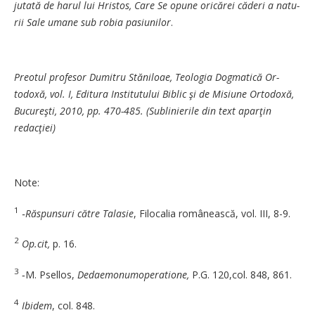
jutată de harul lui Hristos, Ca­­re Se opune oricărei căderi a na­tu­
rii Sale umane sub robia pa­siu­nilor
.
Preotul profesor Dumitru Stă­­niloae, Teologia Dogmatică Or­­
todoxă, vol. I, Editura In­sti­tu­tu­lui Biblic şi de Misiune Or­to­do­xă,
Bucureşti, 2010, pp. 470-485. (Sublinierile din text a­par­ţin
redacţiei)
Note:
1
‑Răspunsuri către Talasie
, Fi­localia românească, vol. III, 8-9.
2
Op.cit,
p. 16.
3
‑M. Psellos,
Dedaemo­nu­mo­­peratione,
P.G. 120,col. 848, 861.
4
Ibidem
, col. 848.