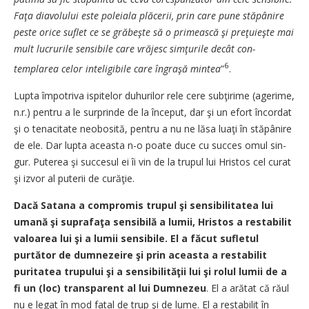
Faţa diavolului este po­leiala plăcerii, prin care pune stă­pânire
peste orice suflet ce se gră­beşte să o primească şi pre­ţu­ieş­te mai
mult lucrurile sensibi­le care vrăjesc simţurile decât con­
6
templarea celor inteligibile ca­re îngraşă mintea
”
.
Lupta împotriva ispitelor du­hu­rilor rele cere subţirime (age­ri­­me,
n.r.) pentru a le surprinde de la început, dar şi un efort în­cor­dat
şi o tenacitate neobosită, pen­tru a nu ne lăsa luaţi în stă­pâ­ni­re
de ele. Dar lupta aceasta n-o poa­te duce cu succes omul sin­
gur. Pu­terea şi succesul ei îi vin de la tru­pul lui Hristos cel cu­rat
şi iz­vor al puterii de cu­ră­ţie.
Dacă Satana a compromis tru­pul şi sensibilitatea lui
uma­nă şi suprafaţa sensibilă a lumii, Hris­tos a restabilit
valoarea lui şi a lumii sensibile. El a făcut su­fle­­tul
purtător de dumnezeire şi prin aceasta a restabilit
purita­tea trupului şi a sensibilităţii lui şi rolul lumii de a
fi un (loc) trans­pa­rent al lui Dumnezeu
. El a a­ră­tat că răul
nu e legat în mod fa­­tal de trup şi de lume. El a res­ta­bilit în