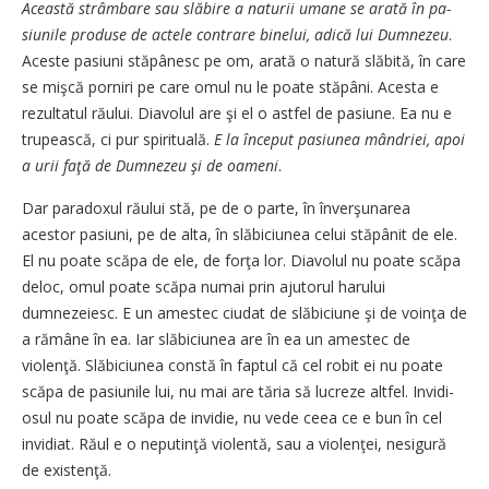
Această strâmbare sau slă­bi­­re a naturii umane se arată în pa­­
siunile produse de actele con­tra­­­re binelui, adică lui Dum­nezeu
.
Aceste pasiuni stăpânesc pe om, arată o natură slă­bi­tă, în ca­re
se mişcă porniri pe ca­re o­mul nu le poate stăpâni. A­cesta e
rezultatul răului. Dia­vo­lul are şi el o ast­fel de pasiu­ne. Ea nu e
tru­pească, ci pur spi­rituală.
E la în­­ceput pasiu­nea mândriei, apoi
a urii faţă de Dumnezeu şi de oa­meni
.
Dar paradoxul răului stă, pe de o parte, în înverşunarea
acestor pasiuni, pe de alta, în slăbi­­ciu­­­nea celui stăpânit de ele.
El nu poa­te scăpa de ele, de forţa lor. Dia­volul nu poate scăpa
deloc, o­mul poate scăpa numai prin aju­to­­rul harului
dumnezeiesc. E un a­mestec ciudat de slăbiciune şi de voinţa de
a rămâne în ea. Iar slă­biciunea are în ea un amestec de
violenţă. Slăbiciunea constă în faptul că cel robit ei nu poate
scă­pa de pasiunile lui, nu mai are tăria să lucreze altfel. In­vi­di­
osul nu poate scăpa de invidie, nu vede ceea ce e bun în cel
invi­di­at. Răul e o neputinţă violen­tă, sau a violenţei, nesigură
de existenţă.