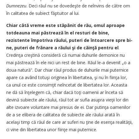
Dumnezeu
. Deci răul nu se dovedeşte de ne­în­­vins de către om
în calitatea de subiect făptuitor al lui.
Chiar câtă vreme este stăpâ­nit de rău, omul aproape
totdea­u­na mai păstrează în el resturi de bine,
rezistente îm­potriva ră­u­­lui, puteri de întoarcere spre bi­­
ne, puteri de frâ­nare a răului şi de căinţă pentru el
.
Credinţa creş­­tină con­sideră că numai du­hu­­rile demonice nu
mai păs­trea­ză în ele nici un rest de bine. Ră­ul le-a devenit „o a
doua natură”. Dar chiar răul produs de du­hu­ri­le mai puternice
apare ca a­vând totuşi originea în liberta­tea, şi nu în fiinţa lor,
ca unul ce es­te consimţit neîncetat de liber­ta­­tea lor. Aceasta
ne dă să în­ţe­le­gem că, chiar dacă toţi oamenii ar înceta să
devină subiecte ale ră­ului, răul tot ar sufla asupra vie­ţii lor din
alte izvoare volun­ta­re mai presus de ei. Dar pu­tin­ţa oamenilor
de a se elibera de ca­litatea de subiecte ale răului a­rată în
acelaşi timp că răul de ca­re ar suferi nu ţine de esenţa re­alităţii,
ci vine din libertatea u­nor fiinţe mai puternice.