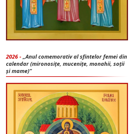
2026 -
„Anul comemorativ al sfintelor femei din
calendar (mironosițe, mu­cenițe, monahii, soții
și mame)”