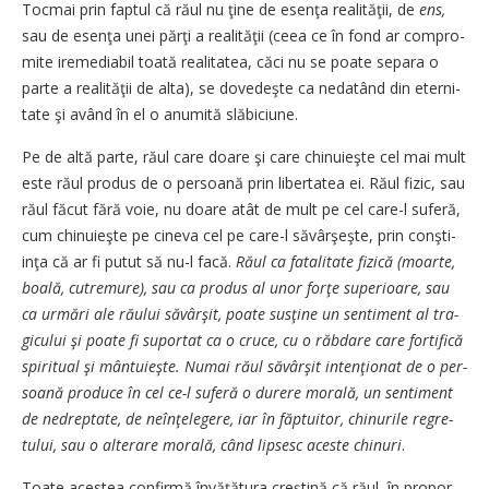
Tocmai prin faptul că răul nu ţi­ne de esenţa realităţii, de
ens,
sau de esenţa unei părţi a re­­a­li­tă­­ţii (ceea ce în fond ar com­­pro­
mi­­te iremediabil toată re­­alita­tea, căci nu se poate se­pa­­ra o
par­te a realităţii de al­ta), se do­ve­deşte ca nedatând din eterni­
ta­­te şi având în el o a­numită slă­bi­ciune.
Pe de altă parte, răul care doa­re şi care chinuieşte cel mai mult
este răul produs de o per­soa­nă prin libertatea ei. Răul fi­zic, sau
răul făcut fără voie, nu doa­re atât de mult pe cel care-l su­feră,
cum chinuieşte pe cineva cel pe care-l să­vârşeşte, prin con­şti­
inţa că ar fi putut să nu-l facă.
Ră­ul ca fatalitate fizică (moarte,
boa­lă, cutremure), sau ca produs al unor forţe superioare, sau
ca ur­mări ale răului săvârşit, poa­te susţine un sentiment al tra­
gi­c­u­lui şi poate fi suportat ca o cru­ce, cu o răbdare care fortifică
spi­ritual şi mântuieşte. Numai ră­ul săvârşit intenţionat de o per­
soană pro­duce în cel ce-l su­fe­ră o durere morală, un sentiment
de nedreptate, de neîn­ţe­le­ge­re, iar în făptuitor, chinurile re­gre­
tului, sau o alterare mo­ra­lă, când lipsesc aceste chinuri
.
Toate acestea confirmă învă­ţă­tura creştină că răul, în pro­por­­