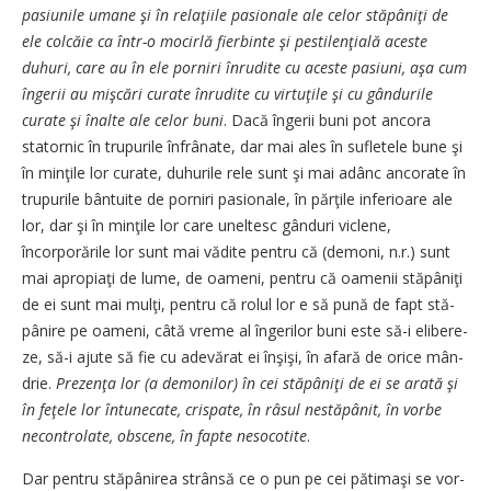
pasiuni­le umane şi în relaţiile pa­sionale ale celor stăpâniţi de
ele colcăie ca într-o mocirlă fierbinte şi pes­ti­lenţială aceste
duhuri, care au în ele por­niri înrudite cu aceste pa­siuni, aşa cum
îngerii au miş­cări curate înrudite cu virtuţile şi cu gândurile
curate şi înalte ale celor buni
. Dacă îngerii buni pot ancora
statornic în trupurile în­frânate, dar mai ales în sufle­te­le bune şi
în min­ţile lor curate, du­hurile rele sunt şi mai adânc an­corate în
trupurile bântuite de porniri pasionale, în părţile in­ferioare ale
lor, dar şi în min­ţi­l­e lor care uneltesc gânduri vi­cle­­ne,
încorporările lor sunt mai vă­dite pentru că (demoni, n.r.) sunt
mai apro­piaţi de lume, de oa­meni, pentru că oamenii stă­pâ­niţi
de ei sunt mai mulţi, pentru că rolul lor e să pună de fapt stă­
pâ­nire pe oameni, câtă vreme al îngerilor buni este să-i elibe­re­
ze, să-i ajute să fie cu adevă­rat ei înşişi, în afară de orice mân­
drie.
Prezenţa lor (a demo­ni­lor) în cei stăpâniţi de ei se a­ra­tă şi
în feţele lor întunecate, cris­pate, în râsul nestăpânit, în vor­be
necontrolate, obscene, în fap­te nesocotite
.
Dar pentru stăpânirea strân­să ce o pun pe cei pătimaşi se vor­