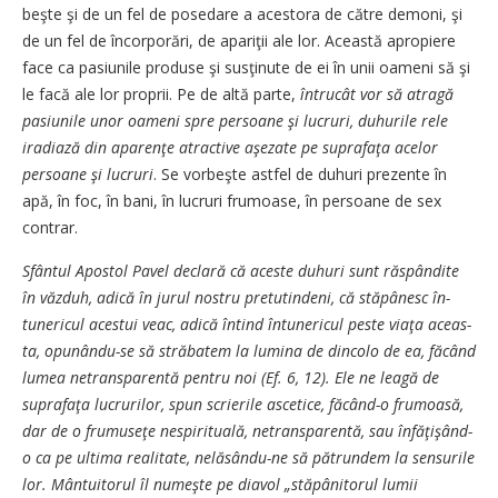
beşte şi de un fel de posedare a acestora de către demoni, şi
de un fel de încorporări, de apariţii ale lor. Această apropiere
face ca pa­siunile produse şi susţinute de ei în unii oameni să şi
le facă ale lor proprii. Pe de altă parte,
în­tru­cât vor să atragă
pasiunile u­nor oameni spre persoane şi lucruri, duhurile rele
iradiază din a­parenţe atractive aşezate pe suprafaţa acelor
persoane şi lucruri
. Se vorbeşte astfel de du­huri prezente în
apă, în foc, în bani, în lucruri frumoase, în per­soa­­ne de sex
contrar.
Sfântul Apostol Pavel declară că aceste duhuri sunt răspândi­te
în văzduh, adică în jurul nostru pretutindeni, că stăpânesc în­
tunericul acestui veac, adică în­tind întunericul peste viaţa a­ceas­
ta, opunându-se să stră­ba­tem la lumina de dincolo de ea, fă­când
lumea netransparentă pen­tru noi (Ef. 6, 12). Ele ne lea­gă de
suprafaţa lucrurilor, spun scri­erile ascetice, făcând-o fru­moa­­să,
dar de o frumuseţe ne­spi­­rituală, netransparentă, sau în­făţişând-
o ca pe ultima realita­te, nelăsându-ne să pătrundem la sensurile
lor. Mântuitorul îl nu­meşte pe diavol „stăpânitorul lu­mii