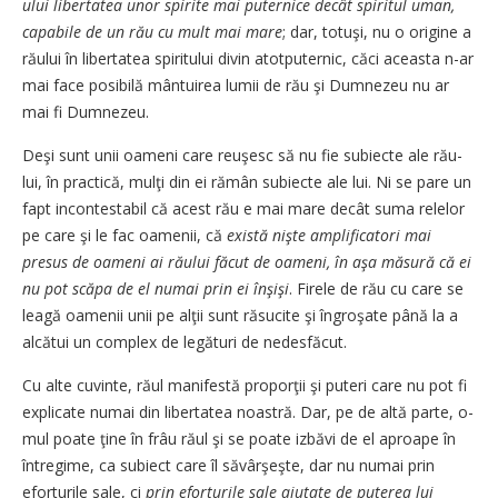
ului libertatea unor spirite mai puternice decât spiritul u­man,
capabile de un rău cu mult mai mare
; dar, totuşi, nu o origi­ne a
răului în libertatea spiritului divin atotputernic, căci a­ceas­ta n-ar
mai face posibilă mân­tuirea lumii de rău şi Dum­nezeu nu ar
mai fi Dumnezeu.
Deşi sunt unii oameni care re­u­şesc să nu fie subiecte ale ră­u­
lui, în practică, mulţi din ei ră­mân subiecte ale lui. Ni se pare un
fapt incontestabil că acest rău e mai mare decât suma re­le­lor
pe care şi le fac oamenii, că
e­xis­­tă nişte amplificatori mai
presus de oameni ai răului făcut de oa­meni, în aşa măsură că ei
nu pot scăpa de el numai prin ei în­şişi
. Firele de rău cu care se
lea­gă oamenii unii pe alţii sunt ră­su­cite şi îngroşate până la a
al­că­tui un complex de legături de nedesfăcut.
Cu alte cuvinte, răul manifes­tă proporţii şi puteri care nu pot fi
explicate numai din libertatea noas­­tră. Dar, pe de altă parte, o­
mul poate ţine în frâu răul şi se poa­­te izbăvi de el aproape în
în­tre­gime, ca subiect care îl să­vâr­şeş­­te, dar nu numai prin
efortu­ri­­le sale, ci
prin eforturile sale a­ju­­tate de puterea lui