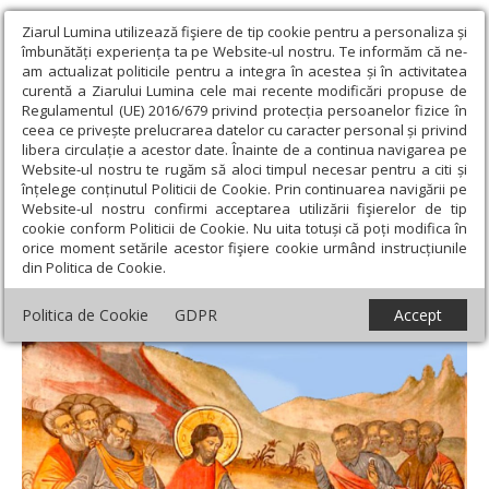
Ziarul Lumina utilizează fişiere de tip cookie pentru a personaliza și
îmbunătăți experiența ta pe Website-ul nostru. Te informăm că ne-
am actualizat politicile pentru a integra în acestea și în activitatea
curentă a Ziarului Lumina cele mai recente modificări propuse de
Regulamentul (UE) 2016/679 privind protecția persoanelor fizice în
ceea ce privește prelucrarea datelor cu caracter personal și privind
libera circulație a acestor date. Înainte de a continua navigarea pe
Website-ul nostru te rugăm să aloci timpul necesar pentru a citi și
Ziarul Lumina
›
Teologie și spiritualitate
›
Theologica
›
Îngerii
înțelege conținutul Politicii de Cookie. Prin continuarea navigării pe
căzuţi şi rolul lor în căderea omului şi în susţinerea răului în lume
Website-ul nostru confirmi acceptarea utilizării fişierelor de tip
cookie conform Politicii de Cookie. Nu uita totuși că poți modifica în
Îngerii căzuţi şi rolul lor în căderea omului
orice moment setările acestor fişiere cookie urmând instrucțiunile
din Politica de Cookie.
şi în susţinerea răului în lume
Politica de Cookie
GDPR
Accept