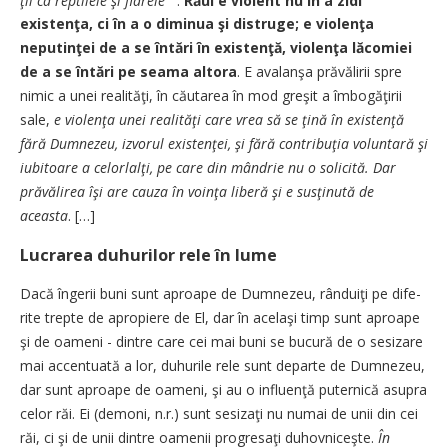
existenţa, ci în a o diminua şi distruge; e vio­len­ţa
neputinţei de a se întări în e­xistenţă, violenţa lăcomiei
de a se întări pe seama altora
. E a­va­lan­şa prăvălirii spre
nimic a u­nei realităţi, în căutarea în mod gre­şit a îmbogăţirii
sale,
e vio­len­ţa unei realităţi care vrea să se ţină în existenţă
fără Dum­nezeu, izvorul existenţei, şi fără con­tribuţia voluntară şi
iubi­toa­re a celorlalţi, pe care din mândrie nu o solicită. Dar
prăvălirea îşi are cauza în voinţa liberă şi e sus­ţinută de
aceasta
. […]
Lucrarea duhurilor rele în lume
Dacă îngerii buni sunt aproa­pe de Dumnezeu, rânduiţi pe di­fe­
rite trepte de apropiere de El, dar în acelaşi timp sunt aproape
şi de oameni - dintre care cei mai buni se bucură de o sesizare
mai ac­centuată a lor, duhurile rele sunt departe de Dumnezeu,
dar sunt aproape de oameni, şi au o in­­fluenţă puternică asupra
celor răi. Ei (demoni, n.r.) sunt sesi­zaţi nu numai de unii din cei
răi, ci şi de unii dintre oamenii pro­gre­­saţi duhovniceşte.
În