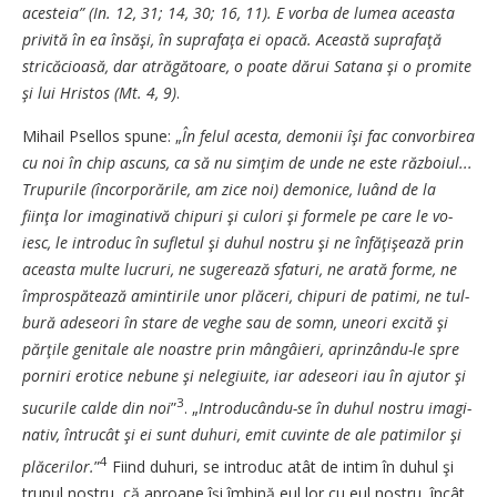
acesteia” (In. 12, 31; 14, 30; 16, 11). E vorba de lumea a­ceas­ta
privită în ea însăşi, în su­pra­faţa ei opacă. Această su­pra­fa­ţă
stricăcioasă, dar atrăgă­toa­re, o poate dărui Satana şi o pro­mi­te
şi lui Hristos (Mt. 4, 9)
.
Mihail Psellos spune: „
În felul a­cesta, demonii îşi fac convorbi­rea
cu noi în chip ascuns, ca să nu simţim de unde ne este răz­bo­iul...
Trupurile (încorporările, am zice noi) demonice, luând de la
fiinţa lor imaginativă chipuri şi culori şi formele pe care le vo­
iesc, le introduc în sufletul şi du­hul nostru şi ne înfăţişează prin
a­ceasta multe lucruri, ne suge­rea­ză sfaturi, ne arată forme, ne
îm­prospătează amintirile unor plă­ceri, chipuri de patimi, ne tul­
bură adeseori în stare de ve­ghe sau de somn, uneori excită şi
păr­ţile genitale ale noastre prin mân­gâieri, aprinzându-le spre
por­niri erotice nebune şi nele­giu­­ite, iar adeseori iau în ajutor şi
3
sucurile calde din noi
”
. „
In­tro­du­cându-se în duhul nostru ima­gi­
nativ, întrucât şi ei sunt du­huri, emit cuvinte de ale patimi­lor şi
4
plăcerilor.
”
Fiind duhuri, se introduc atât de intim în du­hul şi
trupul nostru, că aproape îşi îmbină eul lor cu eul nostru, în­cât