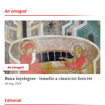
An omagial
An omagial
Buna înțelegere - temelie a căsniciei fericite
04 Aug, 2026
Editorial