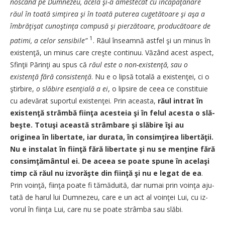
nos­când pe Dumnezeu, acela şi-a a­mestecat cu încăpăţânare
răul în toată simţirea şi în toată pu­­terea cugetătoare şi aşa a
îm­bră­ţi­şat cunoştinţa compusă şi pier­ză­toare, producătoare de
1
patimi, a celor sensibile”
. Răul în­seam­nă astfel şi un minus în
existen­ţă, un minus care creşte conti­nuu. Văzând acest aspect,
Sfinţii Părinţi au spus că
răul este o non-existenţă, sau o
existenţă fă­­ră consistenţă
. Nu e o lipsă to­ta­­lă a exis­tenţei, ci o
ştirbire,
o slă­­bi­­re esenţială a ei
, o lipsire de ce­ea ce constituie
cu adevărat su­­por­­­tul existenţei. Prin aceas­ta,
ră­­ul intrat în
existenţă strâm­bă fi­inţa acesteia şi în felul acesta o slă­
beşte. Totuşi această strâm­ba­­re şi slăbire îşi au
originea în libertate, iar durata, în con­sim­­ţirea liber­tăţii.
Nu e instalat în fiinţă fără libertate şi nu se men­ţine fără
consim­ţă­mân­tul ei. De aceea se poate spu­ne în a­ce­laşi
timp că răul nu iz­vorăşte din fiinţă şi nu e legat de ea
.
Prin voinţă, fiinţa poate fi tămă­du­i­tă, dar numai prin voinţa a­ju­­
tată de harul lui Dumnezeu, ca­re e un act al voinţei Lui, cu iz­
vo­r­ul în fiinţa Lui, care nu se poa­te strâmba sau slăbi.