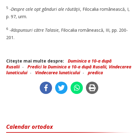
5
‑Despre cele opt gânduri ale răutăţii
, Filocalia ro­mâ­nească, I,
p. 97, urm.
6
‑Răspunsuri către Talasie
, Fi­localia românească, III, pp. 200-
201.
Citeşte mai multe despre:
Duminica a 10-a după
Rusalii
-
Predici la Duminica a 10-a după Rusalii, Vindecarea
lunaticului
-
Vindecarea lunaticului
-
predica
Calendar ortodox