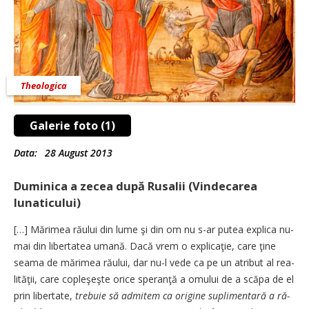
Theologica
Galerie foto (1)
Data:
28 August 2013
Duminica a zecea după Rusalii (Vindecarea
lunaticului)
[…] Mărimea răului din lume şi din om nu s-ar putea explica nu­
mai din libertatea umană. Da­că vrem o explicaţie, care ţine
sea­ma de mărimea răului, dar nu-l vede ca pe un atribut al rea­
li­tăţii, care copleşeşte orice spe­ran­ţă a omului de a scăpa de el
prin libertate,
trebuie să admi­tem ca origine suplimentară a ră­