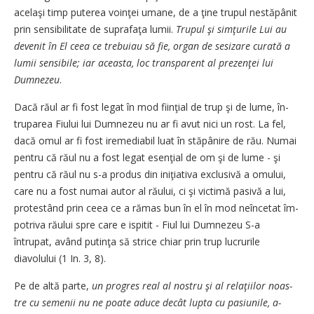
acelaşi timp pu­terea vo­inţei umane, de a ţine trupul ne­s­tăpânit
prin sensibilitate de su­prafaţa lumii.
Trupul şi sim­ţu­ri­le Lui au
devenit în El ceea ce tre­buiau să fie, organ de sesi­za­re curată a
lumii sensibile; iar a­ceas­ta, loc transparent al pre­zen­ţei lui
Dumnezeu
.
Dacă răul ar fi fost legat în mod fiinţial de trup şi de lume, în­
truparea Fiului lui Dumnezeu nu ar fi avut nici un rost. La fel,
da­că omul ar fi fost iremediabil lu­at în stăpânire de rău. Numai
pen­tru că răul nu a fost legat e­sen­ţial de om şi de lume - şi
pentru că răul nu s-a produs din ini­ţia­tiva exclusivă a omului,
care nu a fost numai autor al răului, ci şi victimă pasivă a lui,
pro­tes­tând prin ceea ce a rămas bun în el în mod neîncetat îm­
po­tri­va răului spre care e ispitit - Fi­ul lui Dumnezeu S-a
întrupat, a­v­ând putinţa să strice chiar prin trup lucrurile
diavolului (1 In. 3, 8).
Pe de altă parte,
un progres re­­al al nostru şi al relaţiilor noas­­
tre cu semenii nu ne poate a­­du­ce decât lupta cu pasiunile, a­­