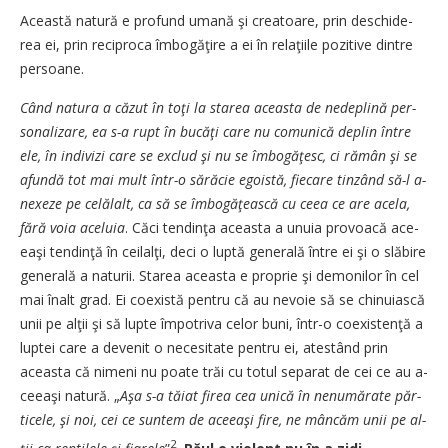
Această natură e profund u­ma­nă şi creatoare, prin deschi­de­
rea ei, prin reciproca îm­bo­gă­ţi­re a ei în relaţiile pozitive dintre
persoane.
Când natura a căzut în toţi la sta­rea aceasta de nede­plină per­
so­­nalizare, ea s-a rupt în bucăţi ca­re nu comunică deplin între
ele, în indivizi care se exclud şi nu se îmbogă­ţesc, ci rămân şi se
a­fundă tot mai mult într-o să­ră­cie ego­istă, fiecare tinzând să-l a­
ne­xeze pe celălalt, ca să se îm­bo­­găţească cu ceea ce are acela,
fă­ră voia aceluia
. Căci ten­dinţa a­ceasta a unuia provoacă a­ce­
eaşi tendinţă în ceilalţi, deci o lup­tă generală între ei şi o slă­bi­re
generală a naturii. Starea a­ceas­ta e proprie şi demonilor în cel
mai înalt grad. Ei coexistă pen­tru că au nevoie să se chi­nu­ias­că
unii pe alţii şi să lupte îm­po­triva celor buni, într-o coexis­ten­­ţă a
luptei care a devenit o ne­cesitate pentru ei, atestând prin
aceasta că nimeni nu poate trăi cu totul separat de cei ce au a­
ceeaşi natură. „
Aşa s-a tăiat fi­rea cea unică în nenumă­rate păr­
ticele, şi noi, cei ce suntem de a­ceeaşi fire, ne mân­căm unii pe al­
2
ţii ca reptilele şi fiarele
”
.
Răul e violent nu în a zidi