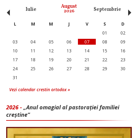
‹
›
August
Iulie
Septembrie
O
2026
L
M
M
J
V
S
D
01
02
03
04
05
06
07
08
09
10
11
12
13
14
15
16
17
18
19
20
21
22
23
24
25
26
27
28
29
30
31
Vezi calendar crestin ortodox »
2026 -
„Anul omagial al pastorației familiei
creștine”