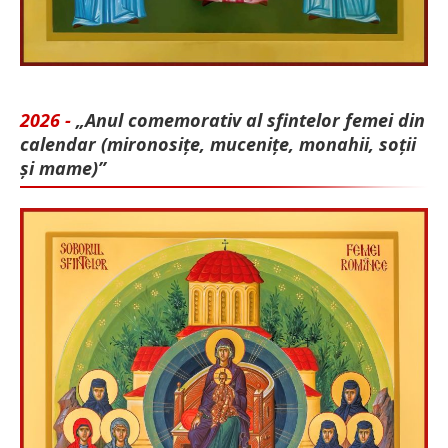
2026 -
„Anul comemorativ al sfintelor femei din
calendar (mironosițe, mu­cenițe, monahii, soții
și mame)”