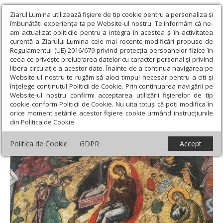
Ziarul Lumina utilizează fişiere de tip cookie pentru a personaliza și
îmbunătăți experiența ta pe Website-ul nostru. Te informăm că ne-
am actualizat politicile pentru a integra în acestea și în activitatea
curentă a Ziarului Lumina cele mai recente modificări propuse de
Regulamentul (UE) 2016/679 privind protecția persoanelor fizice în
ceea ce privește prelucrarea datelor cu caracter personal și privind
libera circulație a acestor date. Înainte de a continua navigarea pe
Website-ul nostru te rugăm să aloci timpul necesar pentru a citi și
Ziarul Lumina
›
Teologie și spiritualitate
›
Theologica
›
înțelege conținutul Politicii de Cookie. Prin continuarea navigării pe
„Nașterea lui Dumnezeu înnoiește firile”
Website-ul nostru confirmi acceptarea utilizării fişierelor de tip
cookie conform Politicii de Cookie. Nu uita totuși că poți modifica în
„Nașterea lui Dumnezeu înnoiește firile”
orice moment setările acestor fişiere cookie urmând instrucțiunile
din Politica de Cookie.
Politica de Cookie
GDPR
Accept