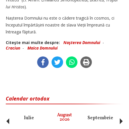
lui Hristos
).
Nașterea Domnului nu este o cădere tragică în cosmos, ci
începutul împărtășirii noastre de slava Vieții împreună cu
întreaga făptură.
Citeşte mai multe despre:
Naşterea Domnului
-
Craciun
-
Maica Domnului
Calendar ortodox
‹
›
August
Iulie
Septembrie
O
2026