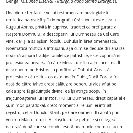
Benga,
Misiunea Bisericii - liturghia după Sfânta Liturghie
).
Una dintre teofaniile vechi-testamentare privilegiate în
omiletica patristică şi în imnografia Crăciunului este cea a
Rugului Aprins, privită în cuprinsul tradiţiei ca prefigurare a
Naşterii Domnului, a descoperirii lui Dumnezeu ca Cel Care
vine, dar şi a sălăşluirii focului Duhului în firea omenească.
Noematica mistică a Întrupării, aşa cum se deduce din analiza
noastră asupra tradiției omiletice patristice, este cuprinsă în
procesiunea universală către Mesia, dar în cadrul acesteia Îl
descoperim pe Hristos ca purtător al Duhului. Această
procesiune către Hristos este una în Duh: „Dacă Tora a fost
dată de către Iahve drept călăuzire poporului ales aflat pe
calea spre făgăduinţele divine, ea îşi atinge scopul în
(re)cunoaşterea lui Hristos, Fiul lui Dumnezeu, drept capăt al ei
şi, în mod paradoxal, drept moment al reluării ei într-alt
registru, cel al Duhului Sfânt, pe Care oamenii Îl capătă prin
venirea Mântuitorului. Acelaşi lucru se petrece şi cu legea
naturală după care se conduseseră neamurile chemate acum,