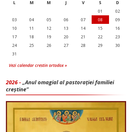
L
M
M
J
V
S
D
01
02
03
04
05
06
07
08
09
10
11
12
13
14
15
16
17
18
19
20
21
22
23
24
25
26
27
28
29
30
31
Vezi calendar crestin ortodox »
2026 -
„Anul omagial al pastorației familiei
creștine”