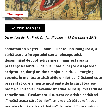
Theologica
Galerie foto (5)
Un articol de:
Pr. Prof. Dr. Jan Nicolae
-
15 Decembrie 2019
Sărbătoarea Naşterii Domnului este una inaugurală, o
sărbătoare a începutului sau a reînceputului,
desemnând deopotrivă venirea, manifestarea şi
prezenţa Răsăritului de Sus, Care plineşte aşteptarea
Scripturilor, dar şi un timp major al ciclului liturgic şi
cosmic. În mai toate alcătuirile omiletice, Crăciunul este
prezentat cu elemente moştenite de la sărbătoarea-
mamă a Epifaniei, devenind imediat el însuşi misterul de
temelie sau „fundamentul tuturor celorlalte sărbători“,
„împărăteasa sărbătorilor“, „marea sărbătoare“, „cea
mai vârstnică dintre sărbători“, formând, împreună cu