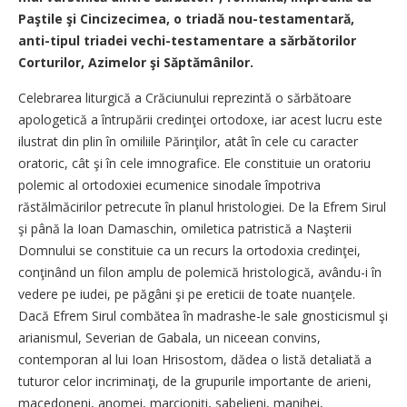
Paştile şi Cincizecimea, o triadă nou-testamentară,
anti-tipul triadei vechi-testamentare a sărbătorilor
Corturilor, Azimelor şi Săptămânilor.
Celebrarea liturgică a Crăciunului reprezintă o sărbătoare
apologetică a întrupării credinţei ortodoxe, iar acest lucru este
ilustrat din plin în omiliile Părinţilor, atât în cele cu caracter
oratoric, cât şi în cele imnografice. Ele constituie un oratoriu
polemic al ortodoxiei ecumenice sinodale împotriva
răstălmăcirilor petrecute în planul hristologiei. De la Efrem Sirul
şi până la Ioan Damaschin, omiletica patristică a Naşterii
Domnului se constituie ca un recurs la ortodoxia credinţei,
conţinând un filon amplu de polemică hristologică, avându-i în
vedere pe iudei, pe păgâni şi pe ereticii de toate nuanţele.
Dacă Efrem Sirul combătea în madrashe-le sale gnosticismul şi
arianismul, Severian de Gabala, un niceean convins,
contemporan al lui Ioan Hrisostom, dădea o listă detaliată a
tuturor celor incriminaţi, de la grupurile importante de arieni,
macedoneni, anomei, marcioniţi, sabelieni, manihei,