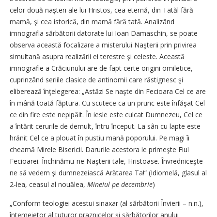
celor două naşteri ale lui Hristos, cea eternă, din Tatăl fără
mamă, şi cea istorică, din mamă fără tată. Analizând
imnografia sărbătorii datorate lui Ioan Damaschin, se poate
observa această focalizare a misterului Naşterii prin privirea
simultană asupra realizării ei terestre şi celeste. Această
imnografie a Crăciunului are de fapt certe origini omiletice,
cuprinzând seriile clasice de antinomii care răstignesc şi
eliberează înţelegerea: „Astăzi Se naşte din Fecioara Cel ce are
în mână toată făptura. Cu scutece ca un prunc este înfăşat Cel
ce din fire este nepipăit. În iesle este culcat Dumnezeu, Cel ce
a întărit cerurile de demult, întru început. La sân cu lapte este
hrănit Cel ce a plouat în pustiu mană poporului. Pe magi îi
cheamă Mirele Bisericii. Darurile acestora le primeşte Fiul
Fecioarei. Închinămu-ne Naşterii tale, Hristoase. Învredniceşte-
ne să vedem şi dumnezeiască Arătarea Ta!“ (Idiomelă, glasul al
2-lea, ceasul al nouălea,
Mineiul pe decembrie
)
„Conform teologiei acestui sinaxar (al sărbătorii Învierii – n.n.),
întemeietor al tuturor praznicelor şi sărbătorilor anului