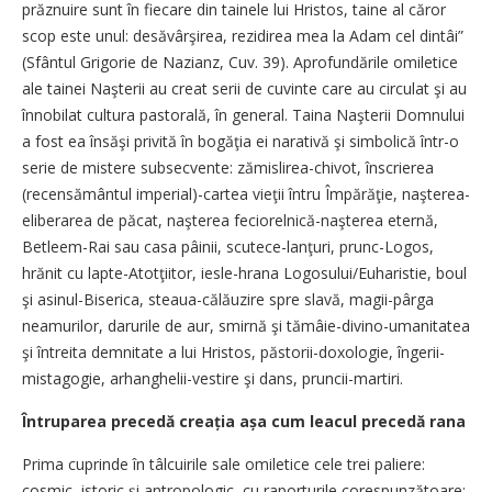
prăznuire sunt în fiecare din tainele lui Hristos, taine al căror
scop este unul: desăvârşirea, rezidirea mea la Adam cel dintâi”
(Sfântul Grigorie de Nazianz, Cuv. 39). Aprofundările omiletice
ale tainei Naşterii au creat serii de cuvinte care au circulat şi au
înnobilat cultura pastorală, în general. Taina Naşterii Domnului
a fost ea însăşi privită în bogăţia ei narativă şi simbolică într-o
serie de mistere subsecvente: zămislirea-chivot, înscrierea
(recensământul imperial)-cartea vieţii întru Împărăţie, naş­terea-
eliberarea de păcat, naşterea feciorelnică-naşterea eternă,
Betleem-Rai sau casa pâinii, scutece-lanţuri, prunc-Logos,
hrănit cu lapte-Atotţiitor, iesle-hra­na Logosului/Euharistie, boul
şi asinul-Biserica, steaua-călăuzire spre slavă, magii-pârga
neamurilor, darurile de aur, smirnă şi tămâie-divino-umanitatea
şi întreita demnitate a lui Hristos, păstorii-doxologie, îngerii-
mistagogie, arhanghelii-vestire şi dans, pruncii-martiri.
Întruparea precedă creația așa cum leacul precedă rana
Prima cuprinde în tâlcuirile sale omiletice cele trei paliere:
cosmic, istoric şi antropologic, cu raporturile corespunzătoare: