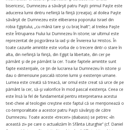
bisericesc, Dumnezeu a săvârşit patru Paşti: primul Paşte este
aducerea lumii dintru nefiinţă la fiinţă (creaţia); al doilea Paşte
săvârşit de Dumnezeu este eliberarea poporului Israel din
robia Egiptului‚ „cu mână tare şi cu braţ înalt”; al treilea Paşte
este Întruparea Fiului lui Dumnezeu în istorie; iar ultimul este
reprezentat de pogorârea la iad şi de Învierea lui Hristos. În
toate cazurile amintite este vorba de o trecere dintr-o stare în
alta, din nefiinţă la fiinţă, din Egipt la libertate, din cer pe
pământ şi de pe pământ la cer. Toate faptele amintite sunt
fapte existenţiale, ce ţin de lucrarea lui Dumnezeu în istorie şi
dau o dimensiune pascală istoriei lumii şi existenţei umane.
Lumea este creată să treacă, iar omul este creat să urce de pe
pământ la cer, să-şi valorifice în mod pascal existenţa. Ceea ce
este însă la fel de fundamental pentru interpretarea acestui
text-cheie al teologiei creştine este faptul că se menţionează o
co-temporalitate a acestor patru Paşti săvârşiţi de către
Dumnezeu. Toate aceste «treceri» (diabasis) se petrec «în
această zi» pe care o actualizăm în Sfânta Liturghie’’ (cf.
Daniel