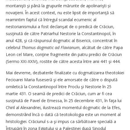
montanişti şi până la grupurile mărunte de apolinarişti și
novaţieni. În acest context, nu este lipsit de importanţă să
reamintim faptul că întregul scandal ecumenic al
nestorianismului a fost declanşat de o predică de Crăciun,
susţinută de către Patriarhul Nestorie la Constantinopol, în
anul 428, şi că răspunsul dogmatic al Bisericii, concentrat în
celebrul
Thomus dogmatic ad Flavianum
, alcătuit de către Papa
Leon cel Mare, conţine fragmente din patru predici de Crăciun
(Sermo XXI-XXIV), rostite de către acesta între anii 441 şi 444.
Mai devreme, dezbaterile finalizate cu dogmatizarea theotokiei
Fecioarei Maria fuseseră şi ele amorsate de către o dispută
omiletică la Constantinopol între Proclu şi Nestorie în 25
martie 431. O seamă de predici de Crăciun, cum ar fi cea
susţinută de Pavel de Emessa, în 25 decembrie 431, în faţa lui
Chiril al Alexandriei, ilustrează momentul dogmatic de la Efes,
demon­strând încă o dată că teotokologia este un moment al
hristologiei. Crăciunul s-a şi impus ca sărbătoare specială a
Întrupării în zona Egiptului şi a Palestinei după Sinodul