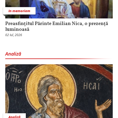
In memoriam
Preasfințitul Părinte Emilian Nica, o prezență
luminoasă
02 Iul, 2026
Analiză
Analiză