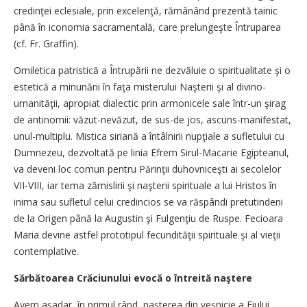
credinţei eclesiale, prin excelenţă, rămânând prezentă tainic
până în iconomia sacramentală, care prelungeşte Întruparea
(cf. Fr. Graffin).
Omiletica patristică a Întrupării ne dezvăluie o spiritualitate şi o
estetică a minunării în faţa misterului Naşterii şi al divino-
umanităţii, apropiat dialectic prin armonicele sale într-un şirag
de antinomii: văzut-nevăzut, de sus-de jos, ascuns-manifestat,
unul-multiplu. Mistica siriană a întâlnirii nupţiale a sufletului cu
Dumnezeu, dezvoltată pe linia Efrem Sirul-Macarie Egipteanul,
va deveni loc comun pentru Părinţii duhovniceşti ai secolelor
VII-VIII, iar tema zămislirii şi naşterii spirituale a lui Hristos în
inima sau sufletul celui credincios se va răspândi pretutindeni
de la Origen până la Augustin şi Fulgenţiu de Ruspe. Fecioara
Maria devine astfel prototipul fecundităţii spirituale şi al vieţii
contemplative.
Sărbătoarea Crăciunului evocă o întreită naştere
Avem așadar, în primul rând, naşterea din veşnicie a Fiului