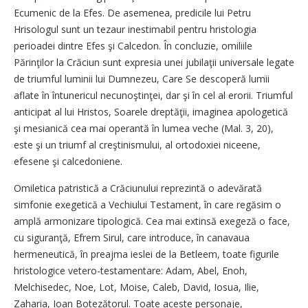
Ecumenic de la Efes. De asemenea, predicile lui Petru
Hrisologul sunt un tezaur inestimabil pentru hristologia
perioadei dintre Efes şi Calcedon. În concluzie, omiliile
Părinţilor la Crăciun sunt expresia unei jubilaţii universale legate
de triumful luminii lui Dumnezeu, Care Se descoperă lumii
aflate în întunericul necunoştinţei, dar şi în cel al erorii. Triumful
anticipat al lui Hristos, Soarele dreptăţii, imaginea apologetică
şi mesianică cea mai operantă în lumea veche (Mal. 3, 20),
este şi un triumf al creştinismului, al ortodoxiei niceene,
efesene şi calcedoniene.
Omiletica patristică a Crăciunului reprezintă o adevărată
simfonie exegetică a Vechiului Testament, în care regăsim o
amplă armonizare tipologică. Cea mai extinsă exegeză o face,
cu siguranţă, Efrem Sirul, care introduce, în canavaua
hermeneutică, în preajma ieslei de la Betleem, toate figurile
hristologice vetero-testamentare: Adam, Abel, Enoh,
Melchisedec, Noe, Lot, Moise, Caleb, David, Iosua, Ilie,
Zaharia, Ioan Botezătorul. Toate aceste personaje,