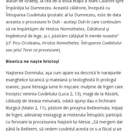
alături de israeliţi, la cea de-a doua etapă a Marii Călătorii spre
Împărăţia lui Dumnezeu. Această călătorie, începută cu
Întruparea Cuvântului ipostatic al lui Dumnezeu, este de data
aceasta o procesiune în Duh - acelaşi Duh în care continuăm
să ne împărtăşim de Hristos Nomothetes, Dătătorul şi
împlinitorul de lege, şi-L păstrăm sălăşluit în inimile noastre”
(cf. Picu Ocoleanu,
Hristos Nomothetes. Întruparea Cuvântului
sau ţelul Torei ca procesiune
).
Biserica ne naște hristoși
Naşterea Domnului, aşa cum apare ea descrisă în naraţiunile
evanghelice lucanică şi mateiană şi teologhisită în prologul
ioaneic, pune întreaga lume în mişcare: mulţime de îngeri care
însoţesc venirea Cuvântului (Luca 2, 13), magii de la Răsărit,
călăuziţi de steaua minunată, odată ajunşi dau o închinare
liturgică (Matei 2, 11), păstorii din preajma Betleemului, iniţiaţi
de îngeri, adevăraţi mistagogi ai misterului Întrupării, participă
cu fervoare la procesiunea Naşterii lui Mesia: „Să mergem dar
până la Betleem, să vedem cuvântul acesta ce s-a făcut şi pe