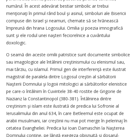
numărul. În acest adevărat bestiar simbolic ar trebui
menţionaţi în primul rând boul şi asinul, simboluri ale Bisericii
compuse din Israel şi neamuri, chemate să se hrănească
împreună din hrana Logosului. Omilia şi poezia imnografică
sunt şi ele rodul unei naşteri feciorelnice a cuvântului
doxologic.
O seamă din aceste omilii patristice sunt documente simbolice
sau imagologice ale întâlnirii creştinismului cu elenismul sau,
mai târziu, cu islamul. Primul gen de interferenţă este ilustrat
magistral de paralela dintre Logosul creştin al sărbătorii
Naşterii Domnului şi logoii mitologici ai sărbătorilor elenistice
pe care-o întâlnim în Cuvintele 38-40 rostite de Grigorie de
Nazianz la Constantinopol (380-381). Întâlnirea dintre
creştinism şi islam este ilustrată de predica lui Sofronie al
Ierusalimului din anul 634, în care Betleemul este ocupat de
arabii musulmani, iar creştinii nu mai pot merge în pelerinaj în
cetatea Evangheliei. Predica lui Ioan Damaschin la Naşterea
Domnului conţine, pe lângă exegeza obişnuită şi dosarul-