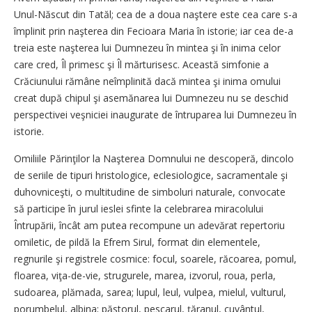
Unul-Născut din Tatăl; cea de a doua naştere este cea care s-a
împlinit prin naşterea din Fecioara Maria în istorie; iar cea de-a
treia este naşterea lui Dumnezeu în mintea şi în inima celor
care cred, Îl primesc şi Îl mărturisesc. Această simfonie a
Crăciunului rămâne neîmplinită dacă mintea şi inima omului
creat după chipul şi asemănarea lui Dumnezeu nu se deschid
perspectivei veşniciei inaugurate de întruparea lui Dumnezeu în
istorie.
Omiliile Părinţilor la Naşterea Domnului ne descoperă, dincolo
de seriile de tipuri hristologice, eclesiologice, sacramentale şi
duhovniceşti, o multitudine de simboluri naturale, convocate
să participe în jurul ieslei sfinte la celebrarea miracolului
Întrupării, încât am putea recompune un adevărat repertoriu
omiletic, de pildă la Efrem Sirul, format din elementele,
regnurile şi registrele cosmice: focul, soarele, răcoarea, pomul,
floarea, viţa-de-vie, strugurele, marea, izvorul, roua, perla,
sudoarea, plămada, sarea; lupul, leul, vulpea, mielul, vulturul,
porumbelul, albina; păstorul, pescarul, ţăranul, cuvântul,