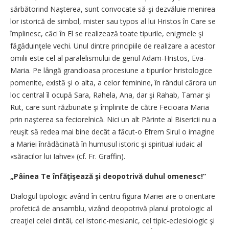
sărbătorind Naşterea, sunt convocate să-şi dezvăluie menirea
lor istorică de simbol, mister sau typos al lui Hristos în Care se
împlinesc, căci în El se realizează toate tipurile, enigmele şi
făgăduinţele vechi. Unul dintre principiile de realizare a acestor
omilii este cel al paralelismului de genul Adam-Hristos, Eva-
Maria. Pe lângă grandioasa procesiune a tipurilor hristologice
pomenite, există şi o alta, a celor feminine, în rândul cărora un
loc central îl ocupă Sara, Rahela, Ana, dar şi Rahab, Tamar şi
Rut, care sunt răzbunate şi împlinite de către Fecioara Maria
prin naşterea sa feciorelnică. Nici un alt Părinte al Bisericii nu a
reuşit să redea mai bine decât a făcut-o Efrem Sirul o imagine
a Mariei înrădăcinată în humusul istoric şi spiritual iudaic al
«săracilor lui Iahve» (cf. Fr. Graffin).
„Pâinea Te înfăţişează şi deopotrivă duhul omenesc!”
Dialogul tipologic având în centru figura Mariei are o orientare
profetică de ansamblu, vizând deopotrivă planul protologic al
creaţiei celei dintâi, cel istoric-mesianic, cel tipic-eclesiologic şi