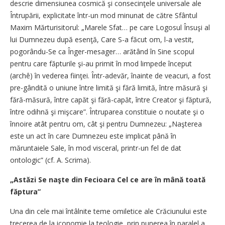
descrie dimensiunea cosmică şi consecinţele universale ale
Întrupării, explicitate într-un mod minunat de către Sfântul
Maxim Mărturisitorul: „Marele Sfat… pe care Logosul Însuşi al
lui Dumnezeu după esenţă, Care S-a făcut om, l-a vestit,
pogorându-Se ca Înger-mesager… arătând în Sine scopul
pentru care făpturile şi-au primit în mod limpede început
(archê) în vederea fiinţei. Într-adevăr, înainte de veacuri, a fost
pre-gândită o uniune între limită şi fără limită, între măsură şi
fără-măsură, între capăt şi fără-capăt, între Creator şi făptură,
între odihnă şi mişcare”. Întruparea constituie o noutate şi o
înnoire atât pentru om, cât şi pentru Dumnezeu: „Naşterea
este un act în care Dumnezeu este implicat până în
măruntaiele Sale, în mod visceral, printr-un fel de dat
ontologic” (cf. A. Scrima).
„Astăzi Se naşte din Fecioara Cel ce are în mână toată
făptura”
Una din cele mai întâlnite teme omiletice ale Crăciunului este
trecerea de la iconomie la teologie, prin punerea în paralel a