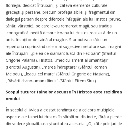
florilegiu dedicat Întrupării, şi câteva elemente culturale
greceşti şi persane, precum profeţia sibilei şi fragmentul din
dialogul persan despre diferitele înfăţişări ale lui Hristos (prunc,
tânăr, vârst­nic), pe care le-au remarcat magii, sau tradiţia
iconografică inedită despre icoana lui Hristos realizată de un
artist însoţitor de taină al magilor. S-ar putea alcătui un
repertoriu cuprinzând cele mai sugestive metafore sau imagini
ale Întrupării: „pielea de diamant luată din Fecioara“ (Sfântul
Grigorie Palama), Hristos, „medicul smerit al umanităţii”
(Fericitul Augustin), „marea îndreptare” (Sfântul Roman
Melodul), „leacul cel mare” (Sfântul Grigorie de Nazianz),
„Răsărit divino-uman tăinuit” (Sfântul Efrem Sirul).
Scopul tuturor tainelor ascunse în Hristos este rezidirea
omului
În secolul al IV-lea a existat tendinţa de a celebra multiplele
aspecte ale tainei lui Hristos în sărbători distincte, fără a pierde
din vedere globalitatea şi unitatea acesteia: „O, câte prilejuri de