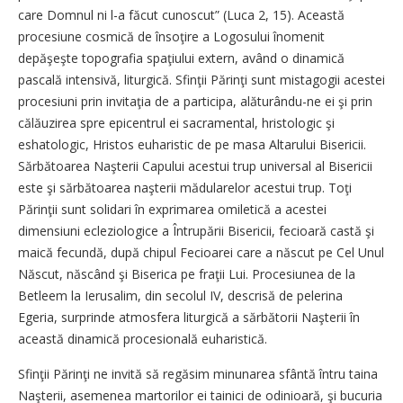
care Domnul ni l-a făcut cunoscut” (Luca 2, 15). Această
procesiune cosmică de însoţire a Logosului înomenit
depăşeşte topografia spaţiului extern, având o dinamică
pascală intensivă, liturgică. Sfinţii Părinţi sunt mistagogii acestei
procesiuni prin invitaţia de a participa, alăturându-ne ei şi prin
călăuzirea spre epicentrul ei sacramental, hristologic şi
eshatologic, Hristos euharistic de pe masa Altarului Bisericii.
Sărbătoarea Naşterii Capului acestui trup universal al Bisericii
este şi sărbătoarea naşterii mădularelor acestui trup. Toţi
Părinţii sunt solidari în exprimarea omiletică a acestei
dimensiuni ecleziologice a Întrupării Bisericii, fecioară castă şi
maică fecundă, după chipul Fecioarei care a născut pe Cel Unul
Născut, născând şi Biserica pe fraţii Lui. Procesiunea de la
Betleem la Ierusalim, din secolul IV, descrisă de pelerina
Egeria, surprinde atmosfera liturgică a sărbătorii Naşterii în
această dinamică procesională euharistică.
Sfinţii Părinţi ne invită să regăsim minunarea sfântă întru taina
Naşterii, asemenea martorilor ei tainici de odinioară, şi bucuria