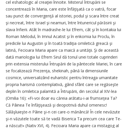
cel eshatologic al creaţiei înnoite. Misterul Întrupării se
concentrează în Maria, care este înfăţişată ca o vatră, focar
sau punct de convergenţă al istoriei, podul şi scara între creat
şi necreat, între Israel şi neamuri, între întunericul părăsirii şi
slava înfierii. Atât în madrashe-le lui Efrem, cât şi în kontakia lui
Roman Melodul, în Imnul Acatist şi în enkomia lui Proclu, în
predicile lui Augustin şi în toată tradiţia omiletică greacă şi
latină, Fecioara Maria apare ca maică a unităţii. Şi de această
dată mariologia lui Efrem Sirul dă tonul unei totale cuprinderi
prin extensia misterului Întrupării de la pântecele Mariei, în care
se focalizează Prezenţa, shekinah, până la dimensiunile
cosmice, universalizând euharistic pentru întreaga umanitate
propria harismă contemplativă, gând sfânt care se regăseşte
deplin în omiletica palamită a Întrupării, din secolul al XIV-lea
(Omilia 16): «Fi-voi doar eu căreia arătatu-i-ai frumseţea Ta?
Că Pâinea Te înfăţişează şi deopotrivă duhul omenesc!
Sălăşluieşte-n Pâine şi-n cei care-o mănâncă! În cele nevăzute
şi-n văzutele toate să te vadă Biserica Ta precum cea care Te-
a născut!» (Nativ XVI, 4). Fecioara Maria apare ca mistagog al