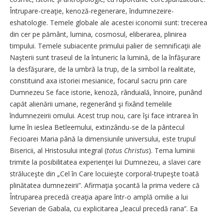
Întrupare-creaţie, kenoză-regenerare, îndumnezeire-
eshatologie. Temele globale ale acestei iconomii sunt: trecerea
din cer pe pământ, lumina, cosmosul, eliberarea, plinirea
timpului. Temele subiacente primului palier de semnificaţii ale
Naşterii sunt traseul de la întuneric la lumină, de la înfăşurare
la desfăşurare, de la umbră la trup, de la simbol la realitate,
constituind axa istoriei mesianice, focarul sacru prin care
Dumnezeu Se face istorie, kenoză, rânduială, înnoire, punând
capăt alienării umane, regenerând şi fixând temeliile
îndumnezeirii omului. Acest trup nou, care îşi face intrarea în
lume în ieslea Betleemului, extinzându-se de la pântecul
Fecioarei Maria până la dimensiunile universului, este trupul
Bisericii, al Hristosului integral (
totus Christus
). Tema luminii
trimite la posibilitatea experienţei lui Dumnezeu, a slavei care
străluceşte din „Cel în Care locuieşte corporal-trupeşte toată
plinătatea dumnezeirii”. Afirmaţia şocantă la prima vedere că
Întruparea precedă creaţia apare într-o amplă omilie a lui
Severian de Gabala, cu explicitarea „leacul precedă rana”. Ea