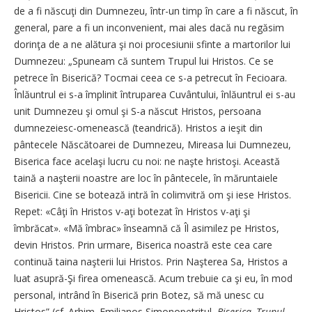
de a fi născuţi din Dumnezeu, într-un timp în care a fi născut, în
general, pare a fi un inconvenient, mai ales dacă nu regăsim
dorinţa de a ne alătura şi noi procesiunii sfinte a martorilor lui
Dumnezeu: „Spuneam că suntem Trupul lui Hristos. Ce se
petrece în Biserică? Tocmai ceea ce s-a petrecut în Fecioara.
Înlăuntrul ei s-a împlinit întruparea Cuvântului, înlăuntrul ei s-au
unit Dumnezeu şi omul şi S-a născut Hristos, persoana
dumnezeiesc-omenească (teandrică). Hristos a ieşit din
pântecele Născătoarei de Dumnezeu, Mireasa lui Dumnezeu,
Biserica face acelaşi lucru cu noi: ne naşte hristoşi. Această
taină a naşterii noastre are loc în pântecele, în măruntaiele
Bisericii. Cine se botează intră în colimvitră om şi iese Hristos.
Repet: «Câţi în Hristos v-aţi botezat în Hristos v-aţi şi
îmbrăcat». «Mă îmbrac» înseamnă că Îl asimilez pe Hristos,
devin Hristos. Prin urmare, Biserica noastră este cea care
continuă taina naşterii lui Hristos. Prin Naşterea Sa, Hristos a
luat asupră-Şi firea omenească. Acum trebuie ca şi eu, în mod
personal, intrând în Biserică prin Botez, să mă unesc cu
Hristos” (cf. Arhim. Emilianos Simonopetritul,
Biserica, Trupul