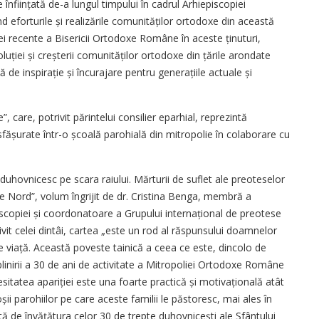
înființată de-a lungul timpului în cadrul Arhiepiscopiei
d eforturile și realizările comunităților ortodoxe din această
iei recente a Bisericii Ortodoxe Române în aceste ținuturi,
uției și creșterii comunităților ortodoxe din țările arondate
 de inspirație și încurajare pentru ge­nerațiile actuale și
 care, potrivit părintelui consilier eparhial, reprezintă
desfășurate într-o școală parohială din mitropolie în colaborare cu
duhovnicesc pe scara raiului. Mărturii de suflet ale preoteselor
de Nord”, volum îngrijit de dr. Cristina Benga, membră a
scopiei și coordonatoare a Grupului internațional de preotese
ivit celei dintâi, cartea „este un rod al răspunsului doamnelor
 viață. Această poveste tainică a ceea ce este, dincolo de
plinirii a 30 de ani de activitate a Mitropoliei Ortodoxe Române
itatea apariției este una foarte practică și motivațională atât
oșii parohiilor pe care aceste familii le păstoresc, mai ales în
ată de învățătura celor 30 de trepte duhovnicești ale Sfântului