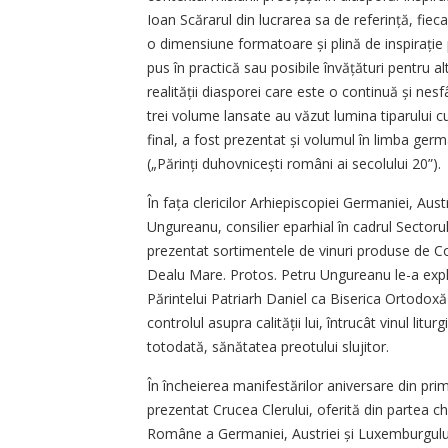
Ioan Scărarul din lucrarea sa de refer­ință, fiec
o dimensiune formatoare și plină de inspirație p
pus în practică sau posibile învă­țături pentru a
realității diasporei care este o continuă și ne
trei volume lansate au văzut lumina tiparului cu 
final, a fost prezentat și volumul în limba ge
(„Părinți ­­duhov­­nicești români ai secolului 20”).
În fața clericilor Arhiepiscopiei Germaniei, Aus
Ungureanu, consilier eparhial în cadrul Sectorului
prezentat sortimentele de vinuri produse de Co
Dealu Mare. Protos. Petru Ungureanu le-a ­expl
Părintelui Patriarh Daniel ca Biserica Ortodoxă
controlul asupra calității lui, întrucât vinul lit
totodată, sănătatea preotului slujitor.
În încheierea manifestărilor aniversare din prim
prezentat Crucea Clerului, oferită din partea ch
Române a Germaniei, Austriei și Luxemburgului l