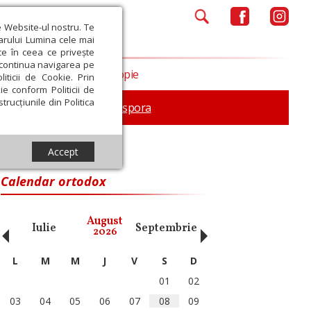
e Website-ul nostru. Te
iarului Lumina cele mai
ce în ceea ce privește
a continua navigarea pe
Opinii
Filantropie
iticii de Cookie. Prin
ie conform Politicii de
trucțiunile din Politica
In memoriam
Diaspora
Accept
a München
Calendar ortodox
‹
›
August
Iulie
Septembrie
Octombrie
Noiembri
2026
L
M
M
J
V
S
D
01
02
03
04
05
06
07
08
09