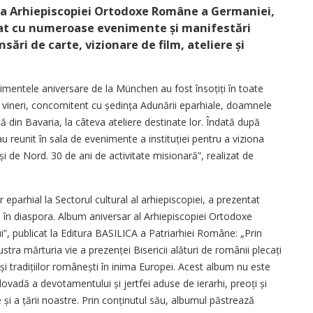
 a Arhiepiscopiei Ortodoxe Române a Germaniei,
uat cu numeroase evenimente și manifestări
nsări de carte, vizionare de film, ateliere și
enimentele aniversare de la München au fost însoțiți în toate
i de vineri, concomitent cu ședința Adunării eparhiale, doamnele
ă din Bavaria, la câteva ateliere destinate lor. Îndată după
-au reunit în sala de evenimente a instituției pentru a viziona
i de Nord. 30 de ani de activitate misionară”, realizat de
 eparhial la Sectorul cultural al arhiepiscopiei, a prezentat
e în diaspora. Album aniversar al Arhiepiscopiei Ortodoxe
, publicat la Editura BASILICA a Patriarhiei Române: „Prin
tra mărturia vie a prezenței Bisericii alături de românii plecați
i și tradițiilor românești în inima Europei. Acest album nu este
dovadă a devotamentului și jertfei aduse de ierarhi, preoți și
 și a țării noastre. Prin conținutul său, albumul păstrează