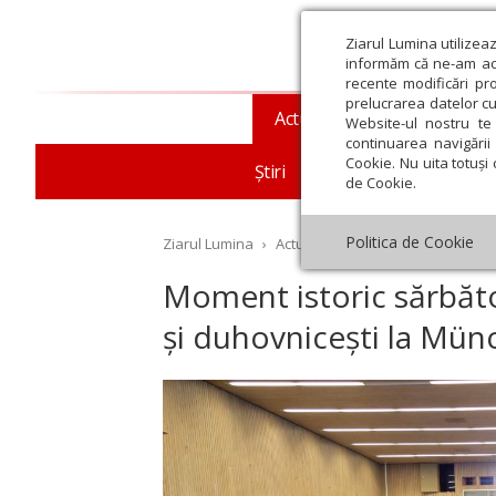
Ziarul Lumina utilizea
informăm că ne-am actu
recente modificări pr
prelucrarea datelor cu
Actualitate religioasă
T
Website-ul nostru te 
continuarea navigării 
Cookie. Nu uita totuși 
Știri
Mesaje și cuvântări
de Cookie.
Politica de Cookie
Ziarul Lumina
›
Actualitate religioasă
›
Diaspor
Moment istoric sărbăto
și duhovnicești la Mü
st
Septembrie
Octombrie
Noiembrie
Decembrie
Ianuar