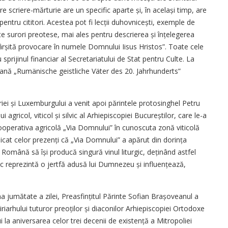
are scriere-mărturie are un specific aparte și, în același timp, are
entru cititori. Acestea pot fi lecții duhovnicești, exemple de
lte surori preotese, mai ales pentru descrierea și înțele­gerea
sfârșită provocare în numele Domnului Iisus Hristos”. Toate cele
sprijinul financiar al Secretariatului de Stat pentru Culte. La
rmană „Rumänische geistliche Väter des 20. Jahrhunderts”
triei și Luxemburgului a venit apoi părintele protosinghel Petru
 agricol, viticol și silvic al Arhiepiscopiei Bucureștilor, care le-a
operativa agricolă „Via Domnului” în cunoscuta zonă viticolă
icat celor prezenți că „Via Domnului” a apărut din dorința
 Română să își producă singură vinul liturgic, deținând astfel
urgic reprezintă o jertfă adusă lui Dumnezeu și in­fluențează,
a jumătate a zilei, Preasfințitul Părinte Sofian Brașo­veanul a
iriarhului tuturor preoților și diaconilor Arhiepiscopiei Ortodoxe
a aniversarea celor trei decenii de existență a Mitropoliei