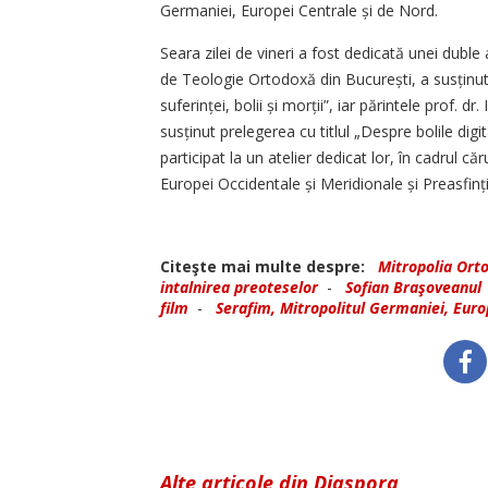
Germaniei, Europei Centrale și de Nord.
Seara zilei de vineri a fost dedicată unei duble 
de Teologie Ortodoxă din București, a susținut 
suferinței, bolii și morții”, iar părintele prof.
susținut prelegerea cu titlul „Despre bolile digi
participat la un atelier dedicat lor, în cadrul căr
Europei Occidentale și Meridionale și Preasfinți
Citeşte mai multe despre:
Mitropolia Ort
intalnirea preoteselor
-
Sofian Braşoveanul
film
-
Serafim, Mitropolitul Germaniei, Euro
Alte articole din Diaspora