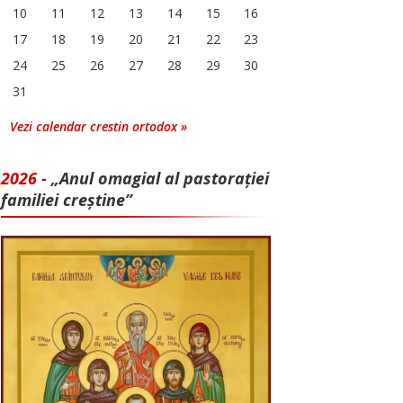
10
11
12
13
14
15
16
17
18
19
20
21
22
23
24
25
26
27
28
29
30
31
Vezi calendar crestin ortodox »
2026 -
„Anul omagial al pastorației
familiei creștine”