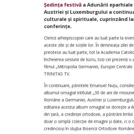
Ședința festivă
a Adunării eparhiale
Austriei și Luxemburgului a contin
culturale și spirituale, cuprinzând la
conferințe.
Clericii arhiepiscopiei care au luat parte la ev
aceste zile și de soțiile lor. În dimineața zile
preotese au luat parte, tot la Academia Catolic
încheierea sesiunii de lucru, toți cei prezenți s
filmul „Mitropolia Germaniei, Europei Centrale ș
TRINITAS TV.
În continuare, părintele Emanuel Nuțu, consilier
albumul omagial intitulat „30 de ani de misiun
Române a Germaniei, Austriei și Luxemburgului”
editarea acestui album omagial se dorește a ilus
din țară, a credinței ortodoxe, a păstrării limbi
doar o simplă colecție de imagini și date, ci o 
credincioși în slujba Bisericii Ortodoxe Române