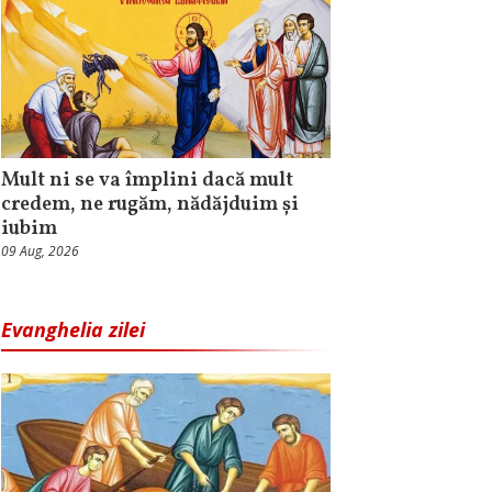
Mult ni se va împlini dacă mult
credem, ne rugăm, nădăjduim și
iubim
09 Aug, 2026
Evanghelia zilei