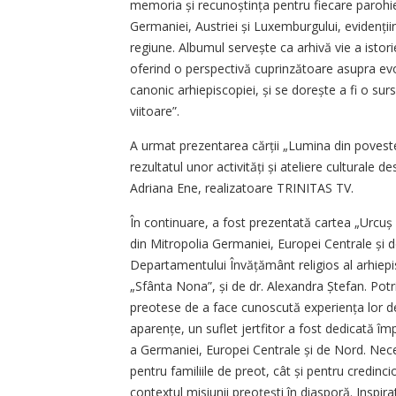
memoria și recunoștința pentru fiecare parohie 
Germaniei, Austriei și Luxemburgului, evidențiin
regiune. Albumul servește ca arhivă vie a istor
oferind o perspectivă cuprinzătoare asupra evol
canonic arhiepiscopiei, și se dorește a fi o sursă
viitoare”.
A urmat prezentarea cărții „Lumina din poveste”,
rezultatul unor activități și ateliere culturale 
Adriana Ene, realizatoare TRINITAS TV.
În continuare, a fost prezentată cartea „Urcuș 
din Mitropolia Germaniei, Europei Centrale și 
Departamentului Învățământ religios al arhiepi
„Sfânta Nona”, și de dr. Alexandra Ștefan. Potr
preotese de a face cunoscută experiența lor de
aparențe, un suflet jertfitor a fost dedicată îm
a Germaniei, Europei Centrale și de Nord. Neces
pentru familiile de preot, cât și pentru credinci
contextul misiunii preoțești în diasporă. Inspir