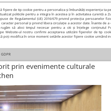
ză fişiere de tip cookie pentru a personaliza și îmbunătăți experiența ta p
alizat politicile pentru a integra în acestea și în activitatea curentă a Z
opuse de Regulamentul (UE) 2016/679 privind protecția persoanelor fizi
 caracter personal și privind libera circulație a acestor date. Înainte de 
eologie și spiritualitate
Educaţie și Cultură
Societate
rugăm să aloci timpul necesar pentru a citi și înțelege conținutul Pol
pe Website-ul nostru confirmi acceptarea utilizării fişierelor de tip cook
că poți modifica în orice moment setările acestor fişiere cookie urmând ins
An omagial
Comunicate de presă
Documentar
GDPR
a
›
Moment istoric sărbătorit prin evenimente culturale și duhovnicești l
rit prin evenimente culturale
nchen
ie
Februarie
Martie
Aprilie
Mai
Iunie