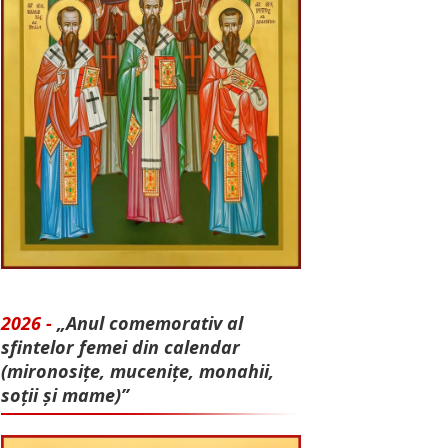
2026 -
„Anul comemorativ al
sfintelor femei din calendar
(mironosițe, mu­cenițe, monahii,
soții și mame)”