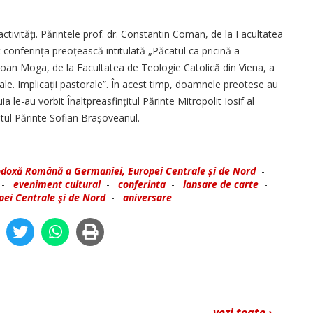
activități. Părintele prof. dr. Constantin Coman, de la Facultatea
conferința preoțească intitulată „Păcatul ca pricină a
 dr. Ioan Moga, de la Facultatea de Teologie Catolică din Viena, a
tale. Im­plicații pastorale”. În acest timp, doamnele preotese au
uia le-au vorbit Înaltpreasfințitul Părinte Mitropolit Iosif al
tul Părinte Sofian Brașo­veanul.
odoxă Română a Germaniei, Europei Centrale și de Nord
-
-
eveniment cultural
-
conferinta
-
lansare de carte
-
pei Centrale şi de Nord
-
aniversare
vezi toate ›