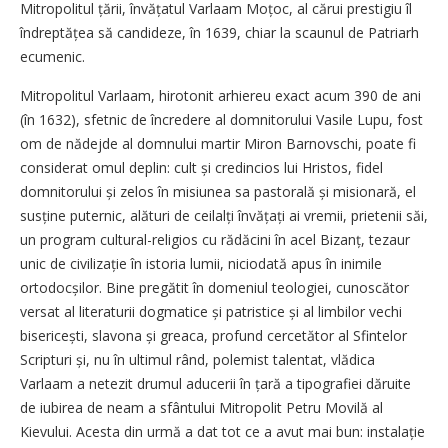
Mitropolitul țării, învățatul Varlaam Moțoc, al cărui prestigiu îl
îndreptățea să candideze, în 1639, chiar la scaunul de Patriarh
ecumenic.
Mitropolitul Varlaam, hirotonit arhiereu exact acum 390 de ani
(în 1632), sfetnic de încredere al domnitorului Vasile Lupu, fost
om de nădejde al domnului martir Miron Barnovschi, poate fi
considerat omul deplin: cult și credincios lui Hristos, fidel
domnitorului și zelos în misiunea sa pastorală și misionară, el
susține puternic, alături de ceilalți învățați ai vremii, prietenii săi,
un program cultural-religios cu rădăcini în acel Bizanț, tezaur
unic de civilizație în istoria lumii, niciodată apus în inimile
ortodocșilor. Bine pregătit în domeniul teologiei, cunoscător
versat al literaturii dogmatice și patristice și al limbilor vechi
bisericești, slavona și greaca, profund cercetător al Sfintelor
Scripturi și, nu în ultimul rând, polemist talentat, vlădica
Varlaam a netezit drumul aducerii în țară a tipografiei dăruite
de iubirea de neam a sfântului Mitropolit Petru Movilă al
Kievului. Acesta din urmă a dat tot ce a avut mai bun: instalație