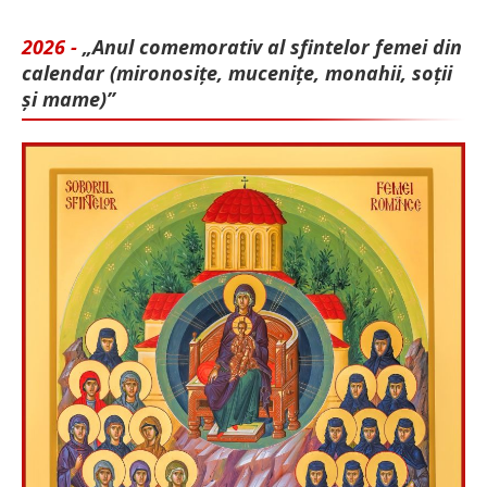
2026 -
„Anul comemorativ al sfintelor femei din
calendar (mironosițe, mu­cenițe, monahii, soții
și mame)”