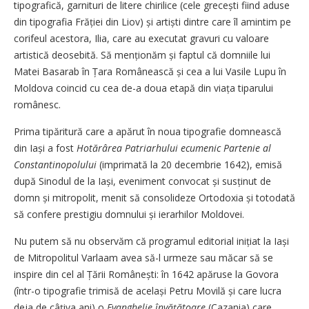
tipografică, garnituri de litere chirilice (cele grecești fiind aduse
din tipografia Frăției din Liov) și artiști dintre care îl amintim pe
corifeul acestora, Ilia, care au executat gravuri cu valoare
artistică deosebită. Să mențio­năm și faptul că domniile lui
Matei Basarab în Țara Românească și cea a lui Vasile Lupu în
Moldova coincid cu cea de-a doua etapă din viața tiparului
românesc.
Prima tipăritură care a apărut în noua tipografie domnească
din Iași a fost
Hotărârea Patriarhului ecumenic Partenie al
Constantinopolului
(imprimată la 20 decembrie 1642), emisă
după Sinodul de la Iași, eveniment convocat și susținut de
domn și mitropolit, menit să consolideze Ortodoxia și totodată
să confere prestigiu domnului și ierarhilor Moldovei.
Nu putem să nu observăm că programul editorial inițiat la Iași
de Mitropolitul Varlaam avea să-l urmeze sau măcar să se
inspire din cel al Țării Românești: în 1642 apăruse la Govora
(într-o tipografie trimisă de același Petru Movilă și care lucra
deja de câțiva ani) o
Evanghelie învățătoare
(Cazania) care,