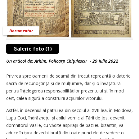
Documentar
Galerie foto (1)
Un articol de:
Arhim. Policarp Chiţulescu
-
29 Iulie 2022
Privirea spre oamenii de seamă din trecut reprezintă o datorie
sacră de recunoștință și de mulțumire, dar și o învățătură
pentru înțelegerea responsabilităților prezentului și, în mod
cert, calea sigură a construirii acțiunilor viitorului.
Astfel, în deceniul al patrulea din secolul al XVII-lea, în Moldova,
Lupu Coci, îndrăznețul și abilul vornic al Țării de Jos, devenit
domnitorul Vasile, cu vădite aspirații de bazileu bizantin, va
aduce în țara dezechilibrată din toate punctele de vedere o