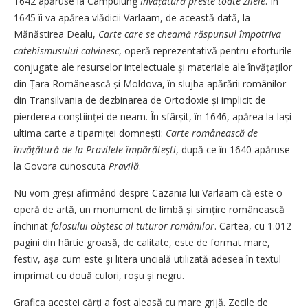
1642 apăruse la Câmpulung
Învă­
țătură preste toate zilele
. În
1645 îi va apărea vlădicii Varlaam, de această dată, la
Mănăstirea Dealu,
Carte care se cheamă răspunsul împotriva
catehismusului calvinesc
, operă reprezentativă pentru eforturile
conjugate ale resurselor intelectuale și materiale ale învățaților
din Țara Românească și Moldova, în slujba apărării românilor
din Transilvania de dezbinarea de Ortodoxie și implicit de
pierderea conștiinței de neam. În sfârșit, în 1646, apărea
la Iași
ultima carte a tiparniței domnești:
Carte românească de
învățătură de la Pravilele împărătești
, după ce în 1640 apăruse
la Govora cunoscuta
Pravilă
.
Nu vom greși afirmând despre Cazania lui Varlaam că este o
operă de artă, un monument de limbă și simțire românească
închinat
folosului obștesc al tuturor românilor
. Cartea, cu 1.012
pagini din hârtie groasă, de calitate, este de format mare,
festiv, așa cum este și litera uncială utilizată adesea în textul
imprimat cu două culori, roșu și negru.
Grafica acestei cărți a fost aleasă cu mare grijă. Zecile de