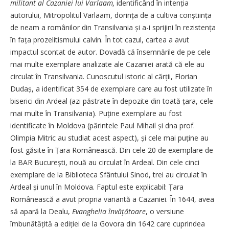
militant al Cazaniei lui Varlaam,
identificând în intenția
autorului, Mitropolitul Varlaam, dorința de a cultiva conștiința
de neam a românilor din Transilvania și a-i sprijini în rezistența
în fața prozelitismului calvin. În tot cazul, cartea a avut
impactul scontat de autor. Dovadă că însemnările de pe cele
mai multe exemplare analizate ale Cazaniei arată că ele au
circulat în Transilvania. Cunoscutul istoric al cărții, Florian
Dudaș, a identificat 354 de exemplare care au fost utilizate în
biserici din Ardeal (azi păstrate în depozite din toată țara, cele
mai multe în Transilvania). Puține exemplare au fost
identificate în Moldova (părintele Paul Mihail și dna prof.
Olimpia Mitric au studiat acest aspect), și cele mai puține au
fost găsite în Țara Românească. Din cele 20 de exemplare de
la BAR București, nouă au circulat în Ardeal. Din cele cinci
exemplare de la Biblioteca Sfântului Sinod, trei au circulat în
Ardeal și unul în Moldova. Faptul este explicabil: Țara
Românească a avut propria variantă a Cazaniei. În 1644, avea
să apară la Dealu,
Evanghelia învățătoare
, o versiune
îmbunătățită a ediției de la Govora din 1642 care cuprindea