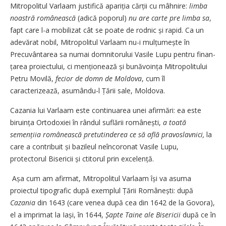
Mitropolitul Varlaam justifică apariția cărții cu mâhnire:
limba
noastră românească
(adică poporul)
nu are carte pre limba sa
,
fapt care l-a mobilizat cât se poate de rodnic și rapid. Ca un
adevărat nobil, Mitropolitul Varlaam nu-i mulțumește în
Precuvântarea sa numai domnitorului Vasile Lupu pentru finan­
țarea proiectului, ci menționează și bunăvoința Mitropolitului
Petru Movilă,
fecior de domn de Moldova
, cum îl
caracterizează, asumându-l Țării sale, Moldova.
Cazania lui Varlaam este continuarea unei afirmări: ea este
biru­ința Ortodoxiei în rândul suflării românești,
a toată
semențiia românească pretutinderea ce să află pravoslavnici,
la
care a contribuit și bazileul neîncoronat Vasile Lupu,
protectorul Bisericii și ctitorul prin excelență.
Așa cum am afirmat, Mitropolitul Varlaam își va asuma
proiectul tipografic după exemplul Țării Româ­nești: după
Cazania
din 1643 (care venea după cea din 1642 de la Govora),
el a imprimat la Iași, în 1644,
Șapte Taine ale Bisericii
după ce în