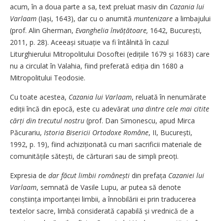
acum, în a doua parte a sa, text preluat masiv din
Cazania lui
Varlaam
(Iași, 1643), dar cu o anumită
muntenizare
a limbajului
(prof. Alin Gherman,
Evanghelia învățătoare,
1642, București,
2011, p. 28). Ace­eași situație va fi întâlnită în cazul
Liturghierului Mitropolitului Dosoftei (edițiile 1679 și 1683) care
nu a circulat în Valahia, fiind preferată ediția din 1680 a
Mitropolitului Teodosie.
Cu toate acestea,
Cazania lui Varlaam
, reluată în nenumărate
ediții încă din epocă, este cu adevărat
una dintre cele mai citite
cărți din trecutul nostru
(prof. Dan Simonescu, apud Mirca
Păcurariu,
Istoria Bisericii Ortodoxe Române
, II, Bucu­rești,
1992, p. 19), fiind achiziționată cu mari sacrificii materiale de
comunitățile sătești, de cărturari sau de simpli preoți.
Expresia de
dar făcut limbii ro­mânești
din prefața
Cazaniei lui
Varlaam
, semnată de Vasile Lupu, ar putea să denote
conștiința impor­tanței limbii, a înnobilării ei prin traducerea
textelor sacre, limbă considerată capabilă și vrednică de a