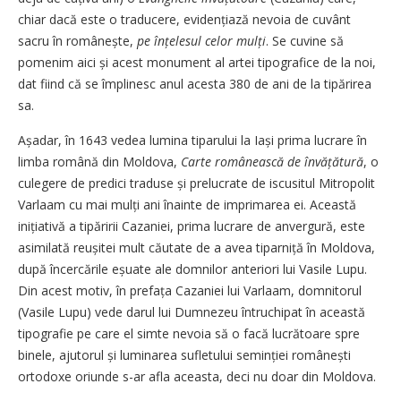
chiar dacă este o traducere, evidențiază nevoia de cuvânt
sacru în româ­nește,
pe înțelesul celor mulți
. Se cuvine să
pomenim aici și acest monument al artei tipografice de la noi,
dat fiind că se împlinesc anul acesta 380 de ani de la tipărirea
sa.
Așadar, în 1643 vedea lumina tiparului la Iași prima lucrare în
limba română din Moldova,
Carte românească de învățătură
, o
culegere de predici traduse și prelucrate de iscusitul Mitropolit
Varlaam cu mai mulți ani înainte de imprimarea ei. Această
inițiativă a tipăririi Cazaniei, prima lucrare de anvergură, este
asimilată reușitei mult căutate de a avea tiparniță în Moldova,
după încercările eșuate ale domnilor anteriori lui Vasile Lupu.
Din acest motiv, în prefața Cazaniei lui Varlaam, domnitorul
(Vasile Lupu) vede darul lui Dumnezeu întruchipat în această
tipografie pe care el simte nevoia să o facă lucrătoare spre
binele, ajutorul și luminarea sufletului seminției românești
ortodoxe oriunde s-ar afla aceasta, deci nu doar din Moldova.