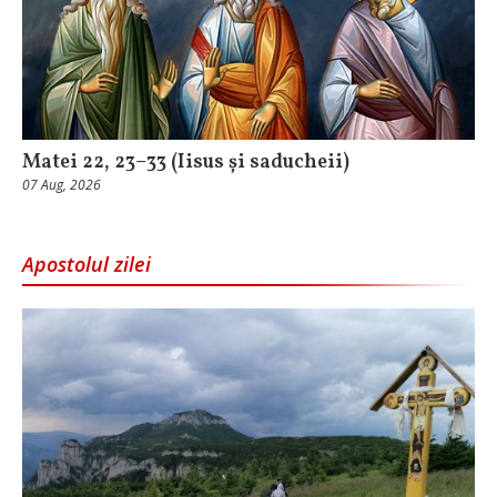
Matei 22, 23–33 (Iisus și saducheii)
07 Aug, 2026
Apostolul zilei