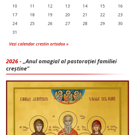
10
11
12
13
14
15
16
17
18
19
20
21
22
23
24
25
26
27
28
29
30
31
Vezi calendar crestin ortodox »
2026 -
„Anul omagial al pastorației familiei
creștine”