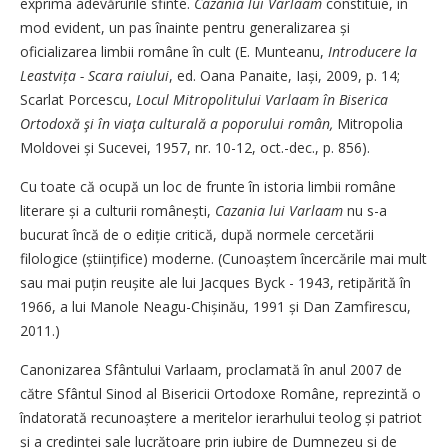
exprima adevărurile sfinte.
Cazania lui Varlaam
constituie, în
mod evident, un pas înainte pentru generalizarea și
oficializarea limbii române în cult (E. Munteanu,
Introducere la
Leastvița - Scara raiului
, ed. Oana Panaite, Iași, 2009, p. 14;
Scarlat Porcescu,
Locul Mitropolitului Varlaam în Biserica
Ortodoxă şi în viaţa culturală a poporului român,
Mitropolia
Moldovei și Sucevei, 1957, nr. 10-12, oct.-dec., p. 856).
Cu toate că ocupă un loc de frunte în istoria limbii române
literare și a culturii românești,
Cazania lui Varlaam
nu s-a
bucurat încă de o ediție critică, după normele cercetării
filologice (științifice) moderne. (Cunoaștem încercările mai mult
sau mai puțin reușite ale lui Jacques Byck - 1943, retipărită în
1966, a lui Manole Neagu-Chișinău, 1991 și Dan Zamfirescu,
2011.)
Canonizarea Sfântului Varlaam, proclamată în anul 2007 de
către Sfântul Sinod al Bisericii Ortodoxe Române, reprezintă o
îndatorată recunoaștere a meritelor ierarhului teolog și patriot
și a credinței sale lucrătoare prin iubire de Dumnezeu și de