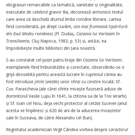
xilogravuri remarcabile ca tematică, varietate și originalitate,
executate de celebrul gravor Ilia, decorează armonios textul
care avea să deschidă drumul limbii române literare, cartea
fiind considerată, pe drept cuvânt,
cea mai frumoasă tipăritură
din Evul Mediu românesc
(Fl. Dudaș,
Cazania lui Varlaam în
Transilvania
, Cluj-Napoca, 1983, p. 53) și, astăzi, ea
împodobește multe biblioteci din țara noastră.
S-au constatat cel puțin patru tiraje din
Cazania lui Varlaam
,
exemplarele fiind îmbunătățite și corectate, observându-se o
grijă deosebită pentru această lucrare în cuprinsul căreia au
fost introduse
jitiile
(viețile) unor sfinți cu cinstire locală: Sf.
Cuv. Parascheva (ale cărei sfinte moaște fuseseră aduse de
domnitorul Vasile Lupu în 1641, la ctitoria sa de la Trei Ierarhi)
și Sf. Ioan cel Nou, deja vechi protector al cetății Sucevei (anul
acesta se împlinesc și 620 de ani de la aducerea moaș­telor
sale în Suceava, de către Alexandru cel Bun).
Regretatul academician Virgil Cândea vorbea despre c
aracterul