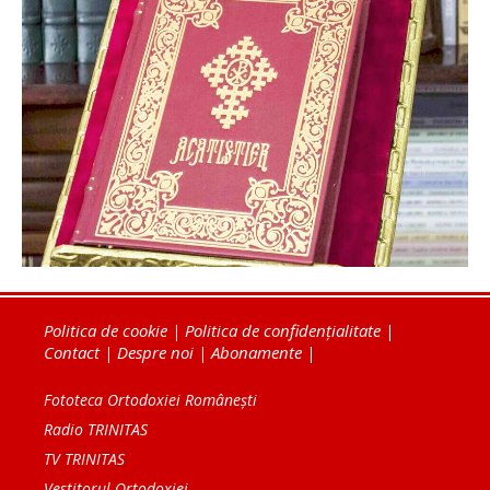
Politica de cookie
|
Politica de confidențialitate
|
Contact
|
Despre noi
|
Abonamente
|
Fototeca Ortodoxiei Românești
Radio TRINITAS
TV TRINITAS
Vestitorul Ortodoxiei