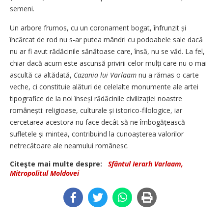
semeni.
Un arbore frumos, cu un coronament bogat, înfrunzit și
încărcat de rod nu s-ar putea mândri cu podoabele sale dacă
nu ar fi avut rădăcinile sănătoase care, însă, nu se văd. La fel,
chiar dacă acum este ascunsă privirii celor mulți care nu o mai
ascultă ca altădată,
Cazania lui Varlaam
nu a rămas o carte
veche, ci constituie alături de celelalte monumente ale artei
tipografice de la noi înseși rădăcinile civilizației noastre
românești: religioase, culturale și istorico-filologice, iar
cercetarea acestora nu face decât să ne îmbogă­țească
sufletele și mintea, contribuind la cunoașterea valorilor
netrecătoare ale neamului românesc.
Citeşte mai multe despre:
Sfântul Ierarh Varlaam,
Mitropolitul Moldovei