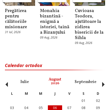
Pregătirea
Monahia
Cuvioasa
pentru
bizantină -
Teodora,
călătoriile
enigmă a
ajutătoare la
misionare
istoriei, taină
zidirea
a Bizanțului
bisericii de la
31 Iul, 2026
Sihla
09 Aug, 2026
09 Aug, 2026
Calendar ortodox
‹
›
August
Iulie
Septembrie
O
2026
L
M
M
J
V
S
D
01
02
03
04
05
06
07
08
09