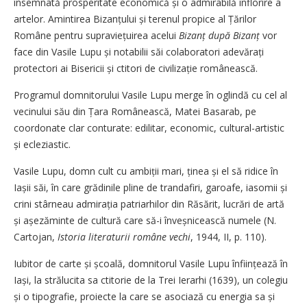
însemnată prosperitate economică și o admirabilă înflorire a
artelor. Amintirea Bizanțului și terenul propice al Țărilor
Române pentru su­pra­viețuirea acelui
Bizanț după Bizanț
vor
face din Vasile Lupu și notabilii săi colaboratori adevărați
protectori ai Bisericii și ctitori de civilizație românească.
Programul domnitorului Vasile Lupu merge în oglindă cu cel al
vecinului său din Țara Românească, Matei Basarab, pe
coordonate clar conturate: edilitar, economic, cultural-artistic
și ecleziastic.
Vasile Lupu, domn cult cu ambiții mari, ținea și el să ridice în
Iașii săi, în care grădinile pline de trandafiri, garoafe, iasomii și
crini stârneau admirația patriarhilor din Răsărit, lucrări de artă
și așezăminte de cultură care să-i înveșnicească numele (N.
Cartojan,
Istoria literaturii române vechi
, 1944, II, p. 110).
Iubitor de carte și școală, domnitorul Vasile Lupu înființează în
Iași, la strălucita sa ctitorie de la Trei Ierarhi (1639), un colegiu
și o tipografie, proiecte la care se asociază cu energia sa și