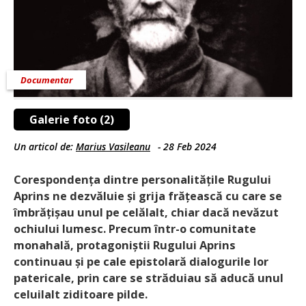
Documentar
Galerie foto (2)
Un articol de:
Marius Vasileanu
-
28 Feb 2024
Corespondența dintre personali­tățile Rugului
Aprins ne dezvăluie și grija frățească cu care se
îm­bră­țișau unul pe celălalt, chiar dacă nevăzut
ochiului lumesc. Precum într-o comunitate
monahală, protagoniștii Rugului Aprins
continuau și pe cale epistolară dialogurile lor
patericale, prin care se străduiau să aducă unul
celuilalt ziditoare pilde.