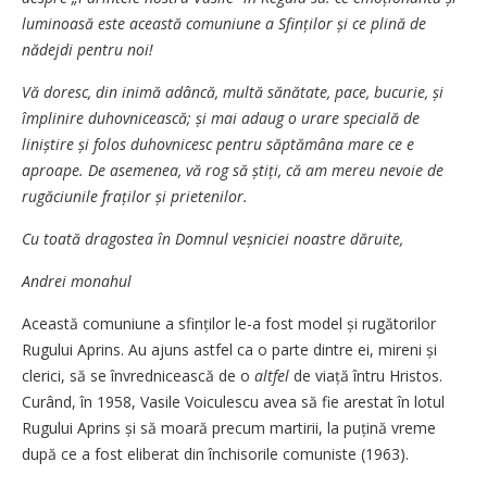
luminoasă este această comuniune a Sfinților și ce plină de
nădejdi pentru noi!
Vă doresc, din inimă adâncă, multă sănătate, pace, bucurie, și
împlinire duhovnicească; și mai adaug o urare specială de
liniștire și folos duhovnicesc pentru săptămâna mare ce e
aproape. De asemenea, vă rog să știți, că am mereu nevoie de
rugăciunile fraților și prietenilor.
Cu toată dragostea în Domnul veșniciei noastre dăruite,
Andrei monahul
Această comuniune a sfinților le-a fost model și rugătorilor
Rugului Aprins. Au ajuns astfel ca o parte dintre ei, mireni și
clerici, să se învrednicească de o
altfel
de viață întru Hristos.
Curând, în 1958, Vasile Voiculescu avea să fie arestat în lotul
Rugului Aprins și să moară precum martirii, la puțină vreme
după ce a fost eliberat din închisorile comuniste (1963).