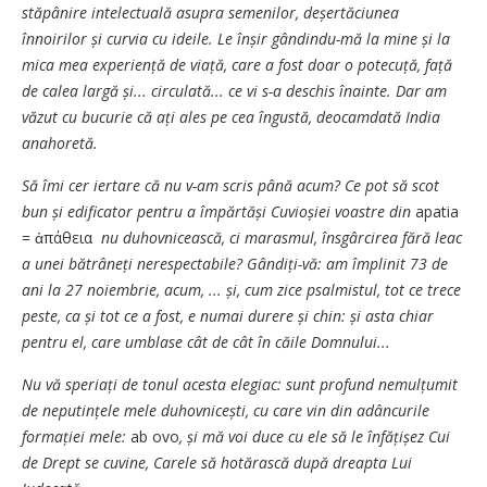
stăpânire intelectuală asupra semenilor, deșertăciunea
înnoirilor și curvia cu ideile. Le înșir gândindu-mă la mine și la
mica mea experiență de viață, care a fost doar o potecuță, față
de calea largă și... circulată... ce vi s-a deschis înainte. Dar am
văzut cu bucurie că ați ales pe cea îngustă, deo­camdată India
anahoretă.
Să îmi cer iertare că nu v-am scris până acum? Ce pot să scot
bun și edificator pentru a împăr­tăși Cuvio­șiei voastre din
apatia
= ἀπάθεια
nu duhovnicească, ci marasmul, însgârcirea fără leac
a unei bătrâneți nerespectabile? Gândiți-vă: am împlinit 73 de
ani la 27 noiembrie, acum, ... și, cum zice psalmistul, tot ce trece
peste, ca și tot ce a fost, e numai durere și chin: și asta chiar
pentru el, care umblase cât de cât în căile Domnului...
Nu vă speriați de tonul acesta elegiac: sunt profund nemulțumit
de neputințele mele duhovnicești, cu care vin din adâncurile
forma­ției mele:
ab ovo
, și mă voi duce cu ele să le înfățișez Cui
de Drept se cuvine, Carele să hotărască după dreapta Lui