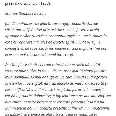
preajma Crăciunului (1957):
Scumpe Domnule Doctor,
(...) Vă mulțumesc de felul în care legați rândurile dvs. de
sărbătoarea Sf. Andrei prin urările ce mi le faceți: e acolo,
aproape cuvânt cu cuvânt, conținutul rugăciunii mele zilnice în
care cer apărare mai ales de ispitele spiritului, de vertijiile
cunoașterii, de superbia și încremenirea contemplației (nu pot
exprima mai clar această nouă încercare).
Dar îmi place să observ cum coincidența aceasta dă o altă
savoare aluziei dvs. la cei 73 de ani proaspăt împliniți (la care
mila Domnului să mai adauge cei pe care bucuria și dragostea
prietenilor îi așteaptă): iată că, dincolo de măsura deosebită și
nesemnificativă a anilor noștri, ne găsim pururea în aceeași
vârstă a prunciei duhovnicești; înțelepciunea ne vine din simțirea
nimicniciei noastre prin care se rostește prezența însăși a lui
Dumnezeu în noi - în această prezență întinerim nu îmbătrânim,
pe măsură ce vremea de afară trece: ceea ce voiam să vă