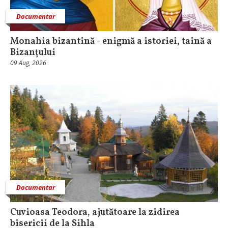
Documentar
Monahia bizantină - enigmă a istoriei, taină a
Bizanțului
09 Aug, 2026
Documentar
Cuvioasa Teodora, ajutătoare la zidirea
bisericii de la Sihla