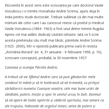
Elocventă în acest sens este scrisoarea pe care doctorul Vasile
Voiculescu i-o trimite monahului Andrei Scrima, ajuns deja în
India pentru studii doctorale. Trebuie subliniat că din mai multe
mărturii ale celor care l-au cunoscut reiese că poetul și medicul
Vasile Voiculescu (1884- 1963) a fost unul dintre mirenii Rugului
Aprins cel mai adânc dedicați căutării isihaste. Iată ce îi scrie
acesta prietenului său mult mai tânăr, părintele Andrei Scrima
(1925- 2000), într-o epistolă publicată prima oară în revista
„România literară” (nr. 4, 31 ianuarie - 6 februarie 1996, p. 10),
scrisoare concepută, probabil, la 30 noiembrie 1957:
Cuvioase și scumpe Părinte Andrei,
A trebuit să vie Sfântul Andrei care să puie gândurilor mele
condeiul în mână și să le hotărască să vă trimeată, cu prilejul
sărbătoririi numelui Cuvioșiei voastre, cele mai bune urări de
sănătate, putere, liniște și spor în umilul urcuș în Duh. Domnul
să vă apere de toate ispitirile și căderile spiritului, mai amare ca
ale trupului, îndeosebi de orgoliul minții, setea de putere și