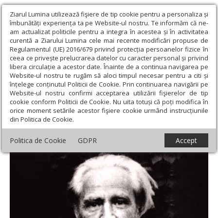
Ziarul Lumina utilizează fişiere de tip cookie pentru a personaliza și
îmbunătăți experiența ta pe Website-ul nostru. Te informăm că ne-
am actualizat politicile pentru a integra în acestea și în activitatea
curentă a Ziarului Lumina cele mai recente modificări propuse de
Regulamentul (UE) 2016/679 privind protecția persoanelor fizice în
ceea ce privește prelucrarea datelor cu caracter personal și privind
libera circulație a acestor date. Înainte de a continua navigarea pe
Website-ul nostru te rugăm să aloci timpul necesar pentru a citi și
Ziarul Lumina
›
Actualitate religioasă
›
Documentar
›
„Ce
înțelege conținutul Politicii de Cookie. Prin continuarea navigării pe
luminoasă este această comuniune a sfinților și ce plină de nădejdi
Website-ul nostru confirmi acceptarea utilizării fişierelor de tip
pentru noi!”
cookie conform Politicii de Cookie. Nu uita totuși că poți modifica în
orice moment setările acestor fişiere cookie urmând instrucțiunile
„Ce luminoasă este această comuniune a
din Politica de Cookie.
sfinților și ce plină de nădejdi pentru noi!”
Politica de Cookie
GDPR
Accept