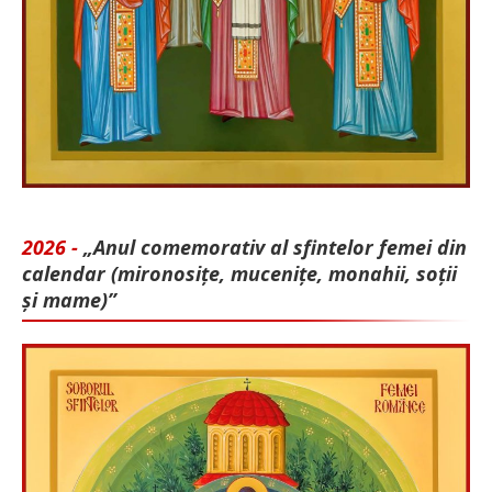
2026 -
„Anul comemorativ al sfintelor femei din
calendar (mironosițe, mu­cenițe, monahii, soții
și mame)”