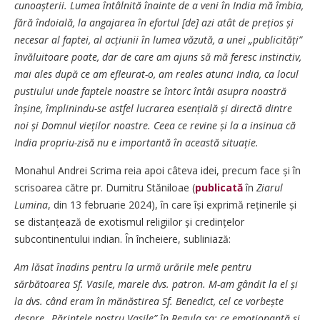
cunoașterii. Lumea întâlnită înainte de a veni în India mă îmbia,
fără îndoială, la angajarea în efortul [de] azi atât de prețios și
necesar al faptei, al acțiunii în lumea văzută, a unei „publicități”
învăluitoare poate, dar de care am ajuns să mă feresc instinctiv,
mai ales după ce am efleurat-o, am reales atunci India, ca locul
pustiului unde faptele noastre se întorc întâi asupra noastră
înșine, împlinindu-se astfel lucrarea esențială și directă dintre
noi și Domnul vieților noastre. Ceea ce revine și la a insinua că
India propriu-zisă nu e importantă în această situație.
Monahul Andrei Scrima reia apoi câteva idei, precum face și în
scrisoarea către pr. Dumitru Stăniloae (
publicată
în
Ziarul
Lumina
, din 13 februarie 2024), în care își exprimă reținerile și
se distanțează de exotismul religiilor și credințelor
subcontinentului indian. În încheiere, subliniază:
Am lăsat înadins pentru la urmă urările mele pentru
sărbătoarea Sf. Vasile, marele dvs. patron. M-am gândit la el și
la dvs. când eram în mănăstirea Sf. Benedict, cel ce vorbește
despre „Părintele nostru Vasile” în Regula sa: ce emoționantă și