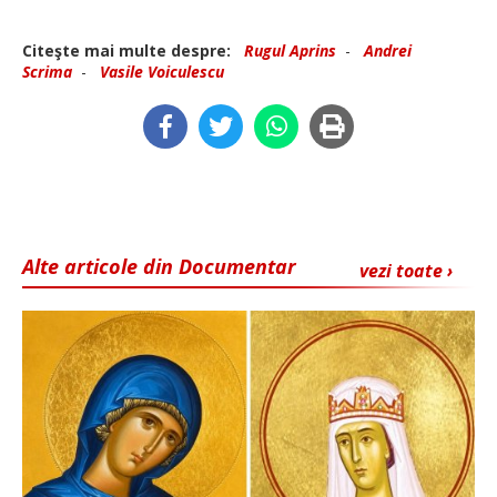
Citeşte mai multe despre:
Rugul Aprins
-
Andrei
Scrima
-
Vasile Voiculescu
Alte articole din Documentar
vezi toate ›