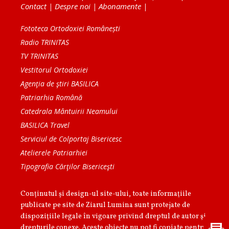
Contact
|
Despre noi
|
Abonamente
|
Fototeca Ortodoxiei Românești
Radio TRINITAS
TV TRINITAS
Vestitorul Ortodoxiei
Agenţia de ştiri BASILICA
Patriarhia Română
Catedrala Mântuirii Neamului
BASILICA Travel
Serviciul de Colportaj Bisericesc
Atelierele Patriarhiei
Tipografia Cărţilor Bisericeşti
Conținutul și design-ul site-ului, toate informaţiile
publicate pe site de Ziarul Lumina sunt protejate de
dispoziţiile legale în vigoare privind dreptul de autor şi
drepturile conexe. Aceste obiecte nu pot fi copiate pentru