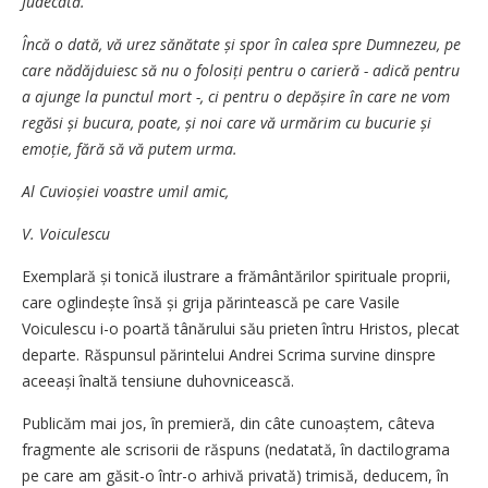
Judecată.
Încă o dată, vă urez sănătate și spor în calea spre Dumnezeu, pe
care nădăjduiesc să nu o folosiți pentru o carieră - adică pentru
a ajunge la punctul mort -, ci pentru o depășire în care ne vom
regăsi și bucura, poate, și noi care vă urmărim cu bucurie și
emoție, fără să vă putem urma.
Al Cuvioșiei voastre umil amic,
V. Voiculescu
Exemplară și tonică ilustrare a frământărilor spirituale proprii,
care oglindește însă și grija părintească pe care Vasile
Voiculescu i-o poartă tânărului său prieten întru Hristos, plecat
departe. Răspunsul părintelui Andrei Scrima survine dinspre
aceeași înaltă tensiune duhovnicească.
Publicăm mai jos, în premieră, din câte cunoaștem, câteva
fragmente ale scrisorii de răspuns (nedatată, în dactilograma
pe care am găsit-o într-o arhivă privată) trimisă, deducem, în