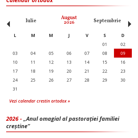
‹
›
August
Iulie
Septembrie
O
2026
L
M
M
J
V
S
D
01
02
03
04
05
06
07
08
09
10
11
12
13
14
15
16
17
18
19
20
21
22
23
24
25
26
27
28
29
30
31
Vezi calendar crestin ortodox »
2026 -
„Anul omagial al pastorației familiei
creștine”