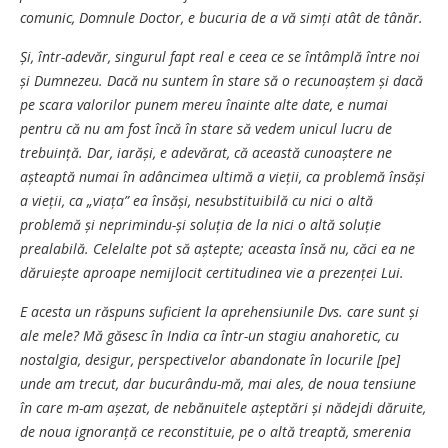
comunic, Domnule Doctor, e bucuria de a vă simți atât de tânăr.
Și, într-adevăr, singurul fapt real e ceea ce se întâmplă între noi
și Dumnezeu. Dacă nu suntem în stare să o recunoaștem și dacă
pe scara valorilor punem mereu înainte alte date, e numai
pentru că nu am fost încă în stare să vedem unicul lucru de
trebuință. Dar, iarăși, e adevărat, că această cunoaștere ne
așteaptă numai în adâncimea ultimă a vieții, ca problemă însăși
a vieții, ca „viața” ea însăși, nesubstituibilă cu nici o altă
problemă și neprimindu-și soluția de la nici o altă soluție
prealabilă. Celelalte pot să aștepte; aceasta însă nu, căci ea ne
dăruiește aproape nemijlocit certitudinea vie a prezenței Lui.
E acesta un răspuns suficient la aprehensiunile Dvs. care sunt și
ale mele? Mă găsesc în India ca într-un stagiu anahoretic, cu
nostalgia, desigur, perspectivelor aban­donate în locurile [pe]
unde am trecut, dar bucurându-mă, mai ales, de noua tensiune
în care m-am așezat, de nebănuitele așteptări și nădejdi dăruite,
de noua ignoranță ce reconstituie, pe o altă treaptă, smerenia