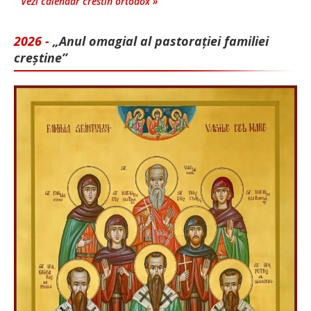
Vezi calendar crestin ortodox »
2026 -
„Anul omagial al pastorației familiei
creștine”