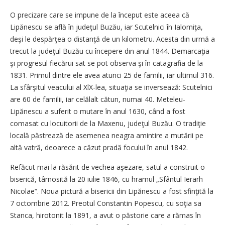
O precizare care se impune de la început este aceea că
Lipănescu se află în judeţul Buzău, iar Scutelnici în Ialomiţa,
deşi le despărţea o distanţă de un kilometru. Acesta din urmă a
trecut la judeţul Buzău cu începere din anul 1844. Demarcaţia
şi progresul fiecărui sat se pot observa şi în catagrafia de la
1831. Primul dintre ele avea atunci 25 de familii, iar ultimul 316.
La sfârşitul veacului al XlX-lea, situaţia se inversează: Scutelnici
are 60 de familii, iar celălalt cătun, numai 40. Meteleu-
Lipănescu a suferit o mutare în anul 1630, când a fost
comasat cu locuitorii de la Maxenu, judeţul Buzău. O tradiţie
locală păstrează de asemenea neagra amintire a mutării pe
altă vatră, deoarece a căzut pradă focului în anul 1842.
Refăcut mai la răsărit de vechea aşezare, satul a construit o
biserică, târnosită la 20 iulie 1846, cu hramul „Sfântul Ierarh
Nicolae“. Noua pictură a bisericii din Lipănescu a fost sfinţită la
7 octombrie 2012. Preotul Constantin Popescu, cu soţia sa
Stanca, hirotonit la 1891, a avut o păstorie care a rămas în