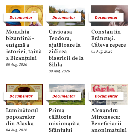
Documentar
Documentar
Documentar
Monahia
Cuvioasa
Constantin
bizantină -
Teodora,
Brâncuși.
enigmă a
ajutătoare la
Câteva repere
istoriei, taină
zidirea
05 Aug, 2026
a Bizanțului
bisericii de la
Sihla
09 Aug, 2026
09 Aug, 2026
Documentar
Documentar
Documentar
Luminătorul
Prima
Alexandru
popoarelor
călătorie
Mironescu:
din Alaska
misionară a
Beneficiarii
Sfântului
anonimatului
04 Aug, 2026