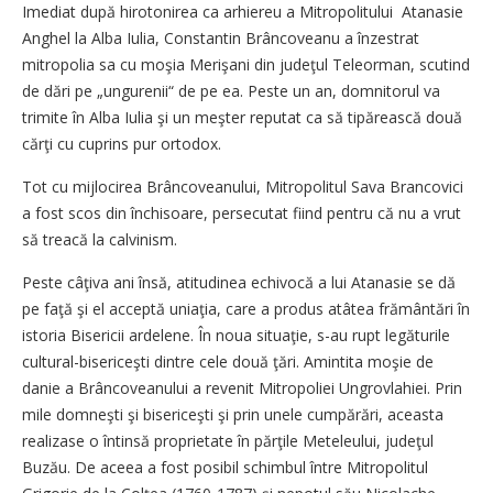
Imediat după hirotonirea ca arhiereu a Mitropolitului Atanasie
Anghel la Alba Iulia, Constantin Brâncoveanu a înzestrat
mitropolia sa cu moşia Merişani din judeţul Teleorman, scutind
de dări pe „ungurenii“ de pe ea. Peste un an, domnitorul va
trimite în Alba Iulia şi un meşter reputat ca să tipărească două
cărţi cu cuprins pur ortodox.
Tot cu mijlocirea Brâncoveanului, Mitropolitul Sava Brancovici
a fost scos din închisoare, persecutat fiind pentru că nu a vrut
să treacă la calvinism.
Peste câţiva ani însă, atitudinea echivocă a lui Atanasie se dă
pe faţă şi el acceptă uniaţia, care a produs atâtea frământări în
istoria Bisericii ardelene. În noua situaţie, s-au rupt legăturile
cultural-bisericeşti dintre cele două ţări. Amintita moşie de
danie a Brâncoveanului a revenit Mitropoliei Ungrovlahiei. Prin
mile domneşti şi bisericeşti şi prin unele cumpărări, aceasta
realizase o întinsă proprietate în părţile Meteleului, judeţul
Buzău. De aceea a fost posibil schimbul între Mitropolitul