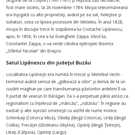
Grigorie de la Colţea (1760-1787) şi nepotul său Nicolache,
fost mare stolnic, la 26 noiembrie 1784. Moşia teleormăneană
era înjugată cu alte proprietăţi, având pe ea sat, heleştee şi
suhaturi, ceea ce lipsea posesiunii din Meteleu. În anul 1828,
moşia în discuţie trece în stăpânirea lui Costache Lipănescu,
apoi, în 1856, în cea a lui Evanghele Zappa. Vărul lui,
Constantin Zappa, o va vinde cândva epitropiei Bisericii
„Sfântul Nicolae“ din Braşov.
Satul Lipănescu din judeţul Buzău
Localitatea Lipăneşti era numită în trecut şi Meteleul Vechi -
termenul având sensul de „gălbează a oilor“ şi derivă de la un
cuvânt maghiar pe care transhumanţa păstorilor ardeleni îl va
fi purtat de veacuri în Bărăgan. Ea s-a perpetuat până astăzi ca
regionalism cu înţelesul de „mâncău“, „nătărău“. În regiune au
existat şi alte aşezări omeneşti cu astfel de nume ironice:
Schimbaţi (Cotorca Mică), Obidiţi (lângă Cotorca), Urâţi (lângă
Colilia), Frecăţei (Glodeanu-Siliştea), Opăriţi (lângă Ţinteşti),
Uitaţi (Călţuna), Opintiţi (Largu).