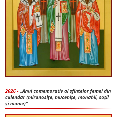
2026 -
„Anul comemorativ al sfintelor femei din
calendar (mironosițe, mu­cenițe, monahii, soții
și mame)”