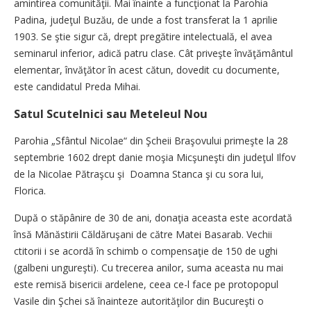
amintirea comunităţii. Mai înainte a funcţionat la Parohia
Padina, judeţul Buzău, de unde a fost transferat la 1 aprilie
1903. Se ştie sigur că, drept pregătire intelectuală, el avea
seminarul inferior, adică patru clase. Cât priveşte învăţământul
elementar, învăţător în acest cătun, dovedit cu documente,
este candidatul Preda Mihai.
Satul Scutelnici sau Meteleul Nou
Parohia „Sfântul Nicolae“ din Şcheii Braşovului primeşte la 28
septembrie 1602 drept danie moşia Micşuneşti din judeţul Ilfov
de la Nicolae Pătraşcu şi Doamna Stanca şi cu sora lui,
Florica.
După o stăpânire de 30 de ani, donaţia aceasta este acordată
însă Mănăstirii Căldăruşani de către Matei Basarab. Vechii
ctitorii i se acordă în schimb o compensaţie de 150 de ughi
(galbeni ungureşti). Cu trecerea anilor, suma aceasta nu mai
este remisă bisericii ardelene, ceea ce-l face pe protopopul
Vasile din Şchei să înainteze autorităţilor din Bucureşti o