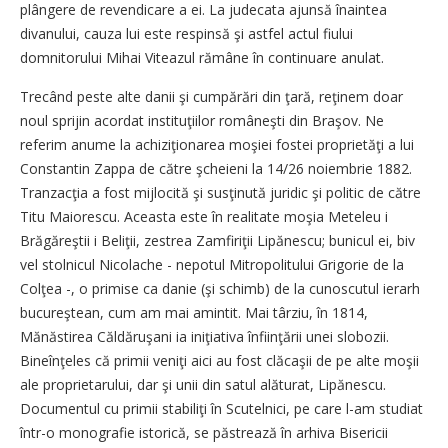
plângere de revendicare a ei. La judecata ajunsă înaintea
divanului, cauza lui este respinsă şi astfel actul fiului
domnitorului Mihai Viteazul rămâne în continuare anulat.
Trecând peste alte danii şi cumpărări din ţară, reţinem doar
noul sprijin acordat instituţiilor româneşti din Braşov. Ne
referim anume la achiziţionarea moşiei fostei proprietăţi a lui
Constantin Zappa de către şcheieni la 14/26 noiembrie 1882.
Tranzacţia a fost mijlocită şi susţinută juridic şi politic de către
Titu Maiorescu. Aceasta este în realitate moşia Meteleu i
Brăgăreştii i Beliţii, zestrea Zamfiriţii Lipănescu; bunicul ei, biv
vel stolnicul Nicolache - nepotul Mitropolitului Grigorie de la
Colţea -, o primise ca danie (şi schimb) de la cunoscutul ierarh
bucureştean, cum am mai amintit. Mai târziu, în 1814,
Mănăstirea Căldăruşani ia iniţiativa înfiinţării unei slobozii.
Bineînţeles că primii veniţi aici au fost clăcaşii de pe alte moşii
ale proprietarului, dar şi unii din satul alăturat, Lipănescu.
Documentul cu primii stabiliţi în Scutelnici, pe care l-am studiat
într-o monografie istorică, se păstrează în arhiva Bisericii