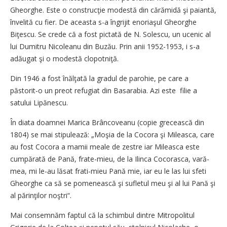
Gheorghe. Este o construcţie modestă din cărămidă şi paiantă,
învelită cu fier. De aceasta s-a îngrijit enoriaşul Gheorghe
Biţescu. Se crede că a fost pictată de N. Solescu, un ucenic al
lui Dumitru Nicoleanu din Buzău. Prin anii 1952-1953, i s-a
adăugat şi o modestă clopotniţă.
Din 1946 a fost înălţată la gradul de parohie, pe care a
păstorit-o un preot refugiat din Basarabia. Azi este filie a
satului Lipănescu.
În diata doamnei Marica Brâncoveanu (copie grecească din
1804) se mai stipulează: „Moşia de la Cocora şi Mileasca, care
au fost Cocora a mamii meale de zestre iar Mileasca este
cumpărată de Pană, frate-mieu, de la Ilinca Cocorasca, vară-
mea, mi le-au lăsat frati-mieu Pană mie, iar eu le las lui sfeti
Gheorghe ca să se pomenească şi sufletul meu şi al lui Pană şi
al părinţilor noştri“.
Mai consemnăm faptul că la schimbul dintre Mitropolitul