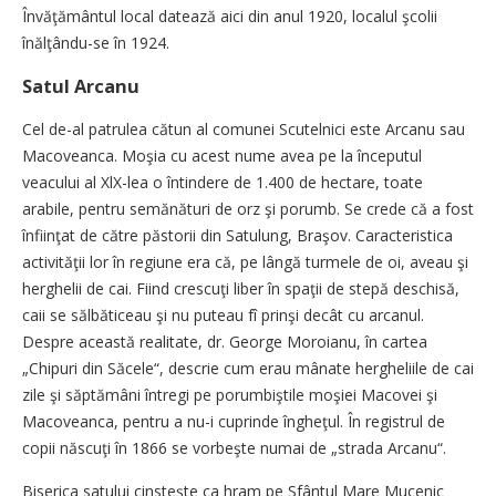
Învăţământul local datează aici din anul 1920, localul şcolii
înălţându-se în 1924.
Satul Arcanu
Cel de-al patrulea cătun al comunei Scutelnici este Arcanu sau
Macoveanca. Moşia cu acest nume avea pe la începutul
veacului al XlX-lea o întindere de 1.400 de hectare, toate
arabile, pentru semănături de orz şi porumb. Se crede că a fost
înfiinţat de către păstorii din Satulung, Braşov. Caracteristica
activităţii lor în regiune era că, pe lângă turmele de oi, aveau şi
herghelii de cai. Fiind crescuţi liber în spaţii de stepă deschisă,
caii se sălbăticeau şi nu puteau fî prinşi decât cu arcanul.
Despre această realitate, dr. George Moroianu, în cartea
„Chipuri din Săcele“, descrie cum erau mânate hergheliile de cai
zile şi săptămâni întregi pe porumbiştile moşiei Macovei şi
Macoveanca, pentru a nu-i cuprinde îngheţul. În registrul de
copii născuţi în 1866 se vorbeşte numai de „strada Arcanu“.
Biserica satului cinsteşte ca hram pe Sfântul Mare Mucenic