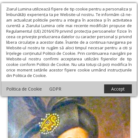
Ziarul Lumina utilizează fişiere de tip cookie pentru a personaliza și
îmbunătăți experiența ta pe Website-ul nostru. Te informăm că ne-
am actualizat politicile pentru a integra în acestea și în activitatea
curentă a Ziarului Lumina cele mai recente modificări propuse de
Regulamentul (UE) 2016/679 privind protecția persoanelor fizice în
ceea ce privește prelucrarea datelor cu caracter personal și privind
libera circulație a acestor date. Înainte de a continua navigarea pe
Website-ul nostru te rugăm să aloci timpul necesar pentru a citi și
Ziarul Lumina
›
Actualitate religioasă
›
Documentar
›
Danii
înțelege conținutul Politicii de Cookie. Prin continuarea navigării pe
brâncoveneşti către sate din Buzău şi Ialomiţa
Website-ul nostru confirmi acceptarea utilizării fişierelor de tip
cookie conform Politicii de Cookie. Nu uita totuși că poți modifica în
Danii brâncoveneşti către sate din Buzău şi
orice moment setările acestor fişiere cookie urmând instrucțiunile
din Politica de Cookie.
Ialomiţa
Politica de Cookie
GDPR
Accept