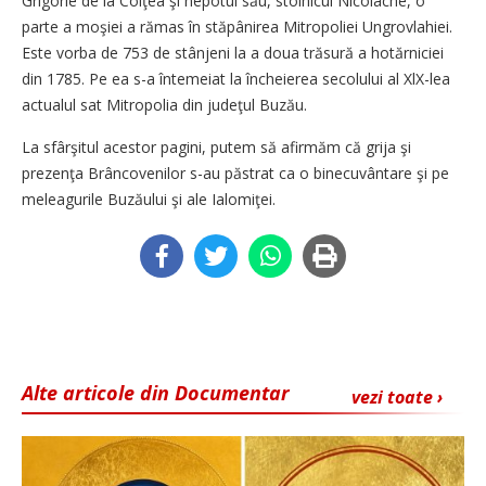
Grigorie de la Colţea şi nepotul său, stolnicul Nicolache, o
parte a moşiei a rămas în stăpânirea Mitropoliei Ungrovlahiei.
Este vorba de 753 de stânjeni la a doua trăsură a hotărniciei
din 1785. Pe ea s-a întemeiat la încheierea secolului al XlX-lea
actualul sat Mitropolia din judeţul Buzău.
La sfârşitul acestor pagini, putem să afirmăm că grija şi
prezenţa Brâncovenilor s-au păstrat ca o binecuvântare şi pe
meleagurile Buzăului şi ale Ialomiţei.
Alte articole din Documentar
vezi toate ›