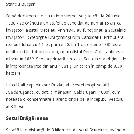
Stanciu Bucşan.
După documentele din ultima vreme, se ştie că - la 20 iunie
1838 - se orânduia un astfel de candidat de numai 15 ani ca
învăţător la satul Meteleu. Prin 1845 au funcţionat la Scutelnici
învăţătorul Gheorghe Dragomir şi Niţă Candidatul. Primul era
retribuit lunar cu 14 lei, parale 20. La 1 octombrie 1882 este
nunit cu titlu, tot provizoriu, normalistul Petre Constantinescu,
născut în 1862. Şcoala primară din satul Scutelnici a obţinut de
la împroprietărirea din anul 1881 şi un teren în câmp de 8,50
hectare.
La celălalt cap, dinspre Buzău, al acestei moşii se află
„Căldăruşanca, cu sat, a mănăstirii Căldăruşani, 1800“, cum
notează o consemnare a arenzilor de pe la începutul veacului
al XlX-lea.
Satul Brăgăreasa
Se află la o distanţă de 3 kilometri de satul Scutelnici, având o