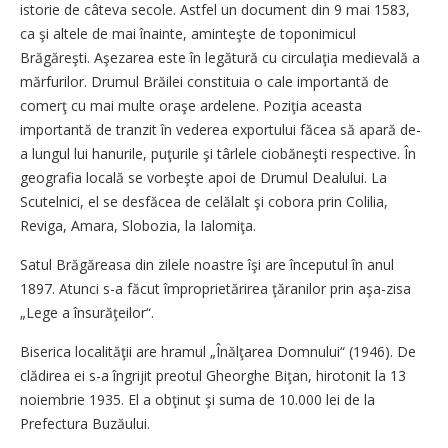
istorie de câteva secole. Astfel un document din 9 mai 1583,
ca şi altele de mai înainte, aminteşte de toponimicul
Brăgăreşti. Aşezarea este în legătură cu circulaţia medievală a
mărfurilor. Drumul Brăilei constituia o cale importantă de
comerţ cu mai multe oraşe ardelene. Poziţia aceasta
importantă de tranzit în vederea exportului făcea să apară de-
a lungul lui hanurile, puţurile şi târlele ciobăneşti respective. În
geografia locală se vorbeşte apoi de Drumul Dealului. La
Scutelnici, el se desfăcea de celălalt şi cobora prin Colilia,
Reviga, Amara, Slobozia, la Ialomiţa.
Satul Brăgăreasa din zilele noastre îşi are începutul în anul
1897. Atunci s-a făcut împroprietărirea ţăranilor prin aşa-zisa
„Lege a însurăţeilor“.
Biserica localităţii are hramul „Înălţarea Domnului“ (1946). De
clădirea ei s-a îngrijit preotul Gheorghe Biţan, hirotonit la 13
noiembrie 1935. El a obţinut şi suma de 10.000 lei de la
Prefectura Buzăului.