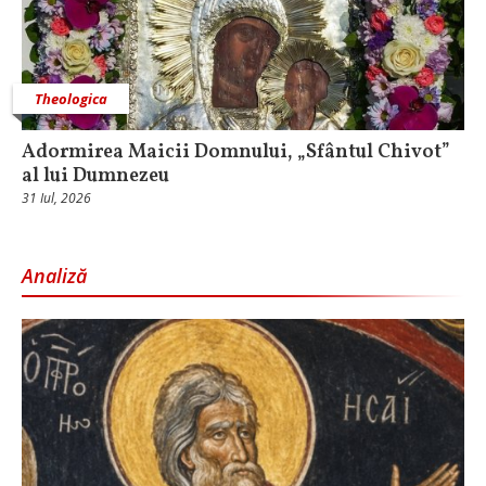
Theologica
Adormirea Maicii Domnului, „Sfântul Chivot”
al lui Dumnezeu
31 Iul, 2026
Analiză