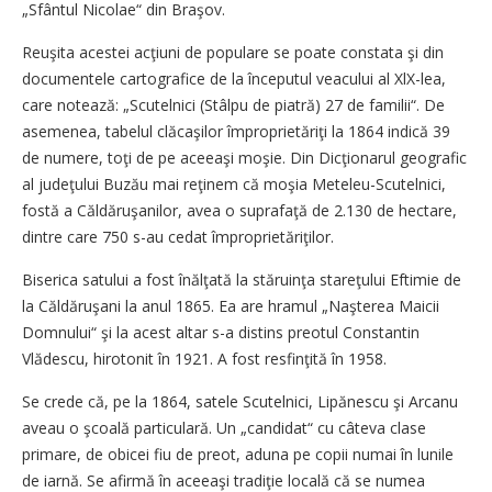
„Sfântul Nicolae“ din Braşov.
Reuşita acestei acţiuni de populare se poate constata şi din
documentele cartografice de la începutul veacului al XlX-lea,
care notează: „Scutelnici (Stâlpu de piatră) 27 de familii“. De
asemenea, tabelul clăcaşilor împroprietăriţi la 1864 indică 39
de numere, toţi de pe aceeaşi moşie. Din Dicţionarul geografic
al judeţului Buzău mai reţinem că moşia Meteleu-Scutelnici,
fostă a Căldăruşanilor, avea o suprafaţă de 2.130 de hectare,
dintre care 750 s-au cedat împroprietăriţilor.
Biserica satului a fost înălţată la stăruinţa stareţului Eftimie de
la Căldăruşani la anul 1865. Ea are hramul „Naşterea Maicii
Domnului“ şi la acest altar s-a distins preotul Constantin
Vlădescu, hirotonit în 1921. A fost resfinţită în 1958.
Se crede că, pe la 1864, satele Scutelnici, Lipănescu şi Arcanu
aveau o şcoală particulară. Un „candidat“ cu câteva clase
primare, de obicei fiu de preot, aduna pe copii numai în lunile
de iarnă. Se afirmă în aceeaşi tradiţie locală că se numea