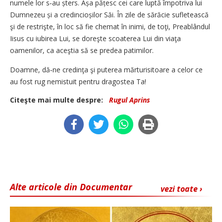
numele lor s‑au șters. Așa pățesc cei care luptă împotriva lui
Dumnezeu și a credincioșilor Săi. În zile de sărăcie sufletească
şi de restrişte, în loc să fie chemat în inimi, de toţi, Preablândul
Iisus cu iubirea Lui, se doreşte scoaterea Lui din viaţa
oamenilor, ca aceştia să se predea patimilor.
Doamne, dă‑ne credinţa şi puterea mărturisitoare a celor ce
au fost rug nemistuit pentru dragostea Ta!
Citeşte mai multe despre:
Rugul Aprins
Alte articole din Documentar
vezi toate ›