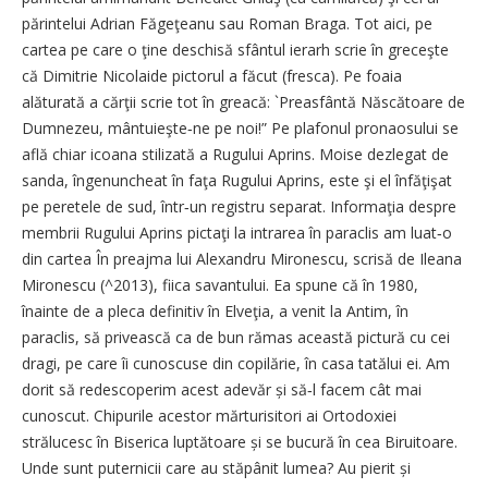
părintelui Adrian Făgeţeanu sau Roman Braga. Tot aici, pe
cartea pe care o ţine deschisă sfântul ierarh scrie în greceşte
că Dimitrie Nicolaide pictorul a făcut (fresca). Pe foaia
alăturată a cărţii scrie tot în greacă: `Preasfântă Născătoare de
Dumnezeu, mântuieşte‑ne pe noi!” Pe plafonul pronaosului se
află chiar icoana stilizată a Rugului Aprins. Moise dezlegat de
sanda, îngenuncheat în faţa Rugului Aprins, este şi el înfăţişat
pe peretele de sud, într‑un registru separat. Informaţia despre
membrii Rugului Aprins pictaţi la intrarea în paraclis am luat‑o
din cartea În preajma lui Alexandru Mironescu, scrisă de Ileana
Mironescu (^2013), fiica savantului. Ea spune că în 1980,
înainte de a pleca definitiv în Elveţia, a venit la Antim, în
paraclis, să privească ca de bun rămas această pictură cu cei
dragi, pe care îi cunoscuse din copilărie, în casa tatălui ei. Am
dorit să redescoperim acest adevăr și să‑l facem cât mai
cunoscut. Chipurile acestor mărturisitori ai Ortodoxiei
strălucesc în Biserica luptătoare și se bucură în cea Biruitoare.
Unde sunt puternicii care au stăpânit lumea? Au pierit și