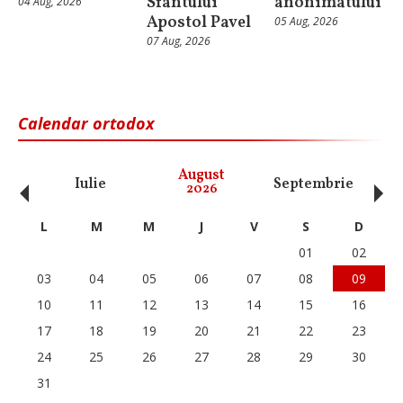
Sfântului
anonimatului
04 Aug, 2026
Apostol Pavel
05 Aug, 2026
07 Aug, 2026
Calendar ortodox
‹
›
August
Iulie
Septembrie
O
2026
L
M
M
J
V
S
D
01
02
03
04
05
06
07
08
09
10
11
12
13
14
15
16
17
18
19
20
21
22
23
24
25
26
27
28
29
30
31