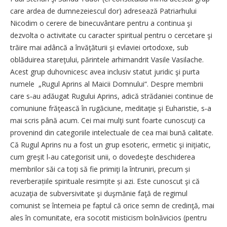
care ardea de dumnezeiescul dor) adresează Patriarhului
Nicodim o cerere de binecuvântare pentru a continua şi
dezvolta o activitate cu caracter spiritual pentru o cercetare şi
trăire mai adâncă a învăţăturii şi evlaviei ortodoxe, sub
oblăduirea stareţului, părintele arhimandrit Vasile Vasilache.
Acest grup duhovnicesc avea inclusiv statut juridic şi purta
numele „Rugul Aprins al Maicii Domnului“. Despre membrii
care s‑au adăugat Rugului Aprins, adică strădaniei continue de
comuniune frăţească în rugăciune, meditaţie şi Euharistie, s‑a
mai scris până acum. Cei mai mulţi sunt foarte cunoscuţi ca
provenind din categoriile intelectuale de cea mai bună calitate.
Că Rugul Aprins nu a fost un grup esoteric, ermetic şi iniţiatic,
cum greşit l‑au categorisit unii, o dovedeşte deschiderea
membrilor săi ca toţi să fie primiţi la întruniri, precum și
reverberațiile spirituale resim­țite și azi. Este cunoscut şi că
acuzaţia de subversivitate şi duşmănie faţă de regimul
comunist se întemeia pe faptul că orice semn de credinţă, mai
ales în comunitate, era socotit misticism bolnăvicios (pentru