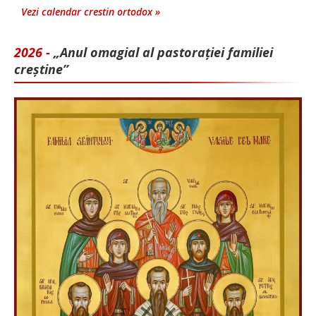
Vezi calendar crestin ortodox »
2026 -
„Anul omagial al pastorației familiei
creștine”