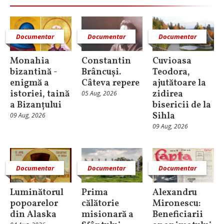
Documentar
Documentar
Documentar
Monahia
Constantin
Cuvioasa
bizantină -
Brâncuși.
Teodora,
enigmă a
Câteva repere
ajutătoare la
istoriei, taină
zidirea
05 Aug, 2026
a Bizanțului
bisericii de la
Sihla
09 Aug, 2026
09 Aug, 2026
Documentar
Documentar
Documentar
Luminătorul
Prima
Alexandru
popoarelor
călătorie
Mironescu:
din Alaska
misionară a
Beneficiarii