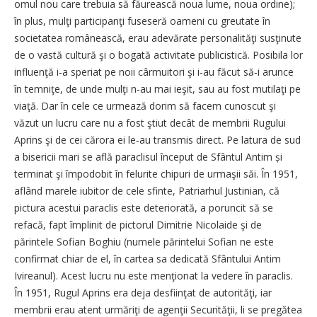
omul nou care trebuia să făurească noua lume, noua ordine);
în plus, mulţi participanţi fuseseră oameni cu greutate în
societatea românească, erau adevărate personalităţi susţinute
de o vastă cultură şi o bogată activitate publicistică. Posibila lor
influenţă i‑a speriat pe noii cârmuitori şi i‑au făcut să‑i arunce
în temniţe, de unde mulţi n‑au mai ieşit, sau au fost mutilaţi pe
viaţă. Dar în cele ce urmează dorim să facem cunoscut şi
văzut un lucru care nu a fost ştiut decât de membrii Rugului
Aprins şi de cei cărora ei le‑au transmis direct. Pe latura de sud
a bisericii mari se află paraclisul început de Sfântul Antim și
terminat şi împodobit în felurite chipuri de urmaşii săi. În 1951,
aflând marele iubitor de cele sfinte, Patriarhul Justinian, că
pictura acestui paraclis este deteriorată, a poruncit să se
refacă, fapt împlinit de pictorul Dimitrie Nicolaide şi de
părintele Sofian Boghiu (numele părintelui Sofian ne este
confirmat chiar de el, în cartea sa dedicată Sfântului Antim
Ivireanul). Acest lucru nu este menţionat la vedere în paraclis.
În 1951, Rugul Aprins era deja desfiinţat de autorităţi, iar
membrii erau atent urmăriţi de agenţii Securităţii, li se pregătea