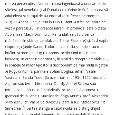
marea persecuție... Numai mintea ingenioasă a unui artist de­
săvârşit (al penelului şi al Duhului) ca părintele Sofian putea să
aibă ideea și curajul de a‑i imortaliza în frescă pe membrii
Rugului Aprins, uniţi pururi în Duhul Sfânt. Astfel, pe latura de
vest a paraclisului, în dreapta intrării (în pronaos) este pictată
Adormirea Maicii Domnului. Pe fundal, se văd biserica
mănăstirii (în stânga catafalcului Sfintei Fecioare) şi, în dreapta,
clopotniţa (unde Sandu Tudor a avut chilia şi unde s‑au mai
întâlnit şi membrii Rugului Aprins, acolo fiind mai multe
încăperi). În dreptul clopotniţei, în şirul din dreapta catafalcului,
în spatele Sfinţilor Apostoli îi descoperim pe mai mulţi rugători
ai Rugului Aprins: părintele Sofian Boghiu, arhim. Vasile
Vasilache, Sandu Tudor (la acel moment 1951‑1952 monahul
Agaton sau ieroschimonahul Daniil), Andrei Scrima sau
ierodiaconul Antonie Plămădeală, pr. Marcel Avramescu
(parohul de la Schitul Maicilor de lângă Antim), prof. Alexandru
Mironescu, dr. Vasile Voiculescu şi pare a fi şi Mitropolitul Tit
Simedrea. În partea stângă a catafalcului se disting chipul
părintelui arhimandrit Benedict Ghiuş (cu camilafcă) şi cel al