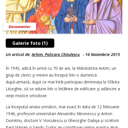
Documentar
Galerie foto (1)
Un articol de:
Arhim. Policarp Chiţulescu
-
16 Noiembrie 2015
În 1945, adică în urmă cu 70 de ani, la Mănăstirea Antim, un
grup de clerici şi mireni au început într‑o duminică
după‑amiază, după ce mai întâi participau dimineaţa la Sfânta
Liturghie, să se adune într‑o întâlnire de edificare şi adâncire a
vieţii mistice ortodoxe.
La începutul anului următor, mai exact în data de 12 februarie
1946, profesorii universitari Alexandru Mironescu şi Anton
Dumitriu, doctorii V. Voiculescu și Gheorghe Dabija și scriitorii
Paul Sterian şi Sandu Tudor (ei constituiau inima acestui grup