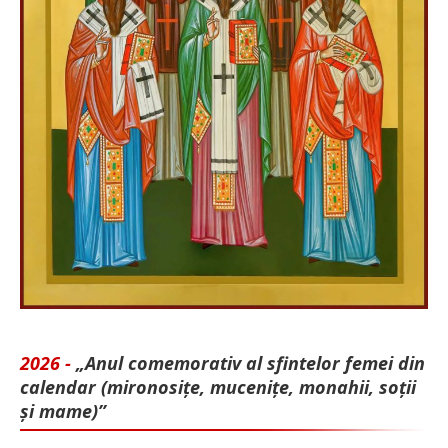
2026 -
„Anul comemorativ al sfintelor femei din
calendar (mironosițe, mu­cenițe, monahii, soții
și mame)”