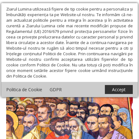
Ziarul Lumina utilizează fişiere de tip cookie pentru a personaliza și
îmbunătăți experiența ta pe Website-ul nostru. Te informăm că ne-
am actualizat politicile pentru a integra în acestea și în activitatea
curentă a Ziarului Lumina cele mai recente modificări propuse de
Regulamentul (UE) 2016/679 privind protecția persoanelor fizice în
ceea ce privește prelucrarea datelor cu caracter personal și privind
libera circulație a acestor date. Înainte de a continua navigarea pe
Website-ul nostru te rugăm să aloci timpul necesar pentru a citi și
Ziarul Lumina
›
Actualitate religioasă
›
Documentar
›
Rugul
înțelege conținutul Politicii de Cookie. Prin continuarea navigării pe
iubirii nemistuite
Website-ul nostru confirmi acceptarea utilizării fişierelor de tip
cookie conform Politicii de Cookie. Nu uita totuși că poți modifica în
Rugul iubirii nemistuite
orice moment setările acestor fişiere cookie urmând instrucțiunile
din Politica de Cookie.
Politica de Cookie
GDPR
Accept