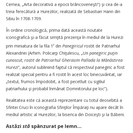
Cernea, „Arta decorativă a epocii brâncoveneşti”) şi cea de-a
treia ferecătură a Hurezilor, realizată de Sebastian Hann din
Sibiu în 1708-1709.
În ordine cronologică, prima dată această noutate
iconografică şi-a făcut simţită prezenţa în mediul de la Hurezi
r
prin miniatura de la fila 1
din
Panegiricul
rostit de Patriarhul
Alexandriei (Arhim. Policarp Chiţulescu, „
Un panegiric puţin
cunoscut, rostit de Patriarhul Gherasim Pallada la Mănăstirea
Hurezi
”, autorul subliniind faptul că respectivul panegiric a fost
realizat special pentru a fi rostit în acest loc binecuvântat, iar
„textul, frumos împodobit, a fost pecetluit cu sigiliul
patriarhului şi probabil înmânat Domnitorului pe loc”).
Realitatea este că această reprezentare cu totul deosebită a
Sfintei Cruci în iconografia Sfinţilor Împăraţi nu apare decât în
mediul artistic al Hurezilor, la biserica din Doiceşti şi la Băbeni.
Astăzi
stă
spânzurat pe lemn…