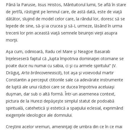
Până la Parusie, Iisus Hristos, Mântuitorul lumii, Se află în stare
de jertfă, răstignit pe lemnul care, de astă dată, este de viaţă
dătător, slujind de model celor care, la rândul lor, doresc să se
lepede de sine, să-şi ia crucea şi să-L urmeze, lăsând în urma
trecerii lor prin această viaţă semnele biruinţei vieţii asupra
morţii.
Aşa cum, odinioară, Radu cel Mare şi Neagoe Basarab
înţeleseseră faptul că „lupta împotriva dominaţiei otomane se
poate duce nu numai cu sabia, ci şi cu armele spiritului” (V.
Drăguţ,
Arta brâncovenească
), tot aşa şi voievodul martir
Constantin a perceput ctitoriile sale ca adevărate instrumente
de luptă ale unui război care se ducea împotriva aceluiaşi
duşman, dar sub o altă formă. Într-un asemenea context,
pictura de la Hurezi depăşeşte simplul statut de podoabă
spirituală, catehetică şi estetică a spaţiului eclesial, exprimând
exigenţele ideologice ale domnului.
Creştinii acelor vremuri, ameninţaţi de umbra din ce în ce mai