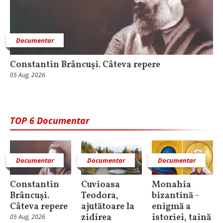
Documentar
Constantin Brâncuși. Câteva repere
05 Aug, 2026
TOP 6 Documentar
Documentar
Documentar
Documentar
Constantin
Cuvioasa
Monahia
Brâncuși.
Teodora,
bizantină -
Câteva repere
ajutătoare la
enigmă a
zidirea
istoriei, taină
05 Aug, 2026