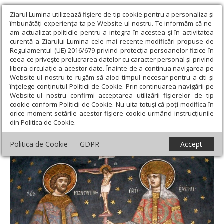
Ziarul Lumina utilizează fişiere de tip cookie pentru a personaliza și
îmbunătăți experiența ta pe Website-ul nostru. Te informăm că ne-
am actualizat politicile pentru a integra în acestea și în activitatea
curentă a Ziarului Lumina cele mai recente modificări propuse de
Regulamentul (UE) 2016/679 privind protecția persoanelor fizice în
ceea ce privește prelucrarea datelor cu caracter personal și privind
libera circulație a acestor date. Înainte de a continua navigarea pe
Website-ul nostru te rugăm să aloci timpul necesar pentru a citi și
Ziarul Lumina
›
Actualitate religioasă
›
Documentar
›
Sfinţii
înțelege conținutul Politicii de Cookie. Prin continuarea navigării pe
Împăraţi Constantin şi Elena împreună cu Hristos răstignit la Hurezi
Website-ul nostru confirmi acceptarea utilizării fişierelor de tip
cookie conform Politicii de Cookie. Nu uita totuși că poți modifica în
Sfinţii Împăraţi Constantin şi Elena
orice moment setările acestor fişiere cookie urmând instrucțiunile
din Politica de Cookie.
împreună cu Hristos răstignit la Hurezi
Politica de Cookie
GDPR
Accept