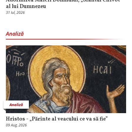
Adormirea Maicii Domnului, „Sfântul Chivot”
al lui Dumnezeu
31 Iul, 2026
Analiză
Analiză
Hristos - „Părinte al veacului ce va să fie”
09 Aug, 2026