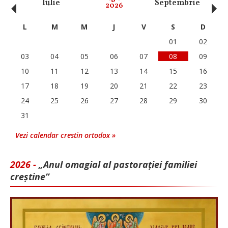
‹
›
Iulie
Septembrie
O
2026
L
M
M
J
V
S
D
01
02
03
04
05
06
07
08
09
10
11
12
13
14
15
16
17
18
19
20
21
22
23
24
25
26
27
28
29
30
31
Vezi calendar crestin ortodox »
2026 -
„Anul omagial al pastorației familiei
creștine”