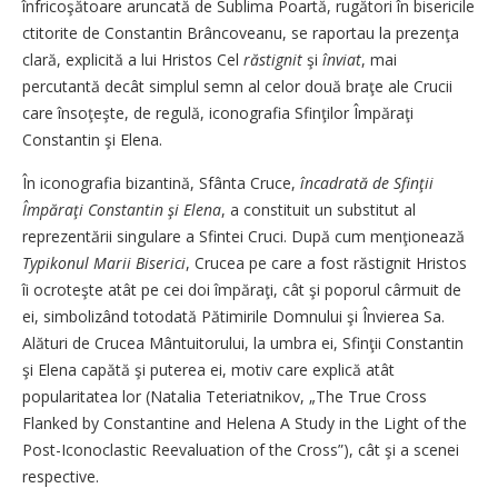
înfricoşătoare aruncată de Sublima Poartă, rugători în bisericile
ctitorite de Constantin Brâncoveanu, se raportau la prezenţa
clară, explicită a lui Hristos Cel
răstignit
şi
înviat
, mai
percutantă decât simplul semn al celor două braţe ale Crucii
care însoţeşte, de regulă, iconografia Sfinţilor Împăraţi
Constantin şi Elena.
În iconografia bizantină, Sfânta Cruce,
încadrată de Sfinţii
Împăraţi Constantin şi Elena
, a constituit un substitut al
reprezentării singulare a Sfintei Cruci. După cum menţionează
Typikonul Marii Biserici
, Crucea pe care a fost răstignit Hristos
îi ocroteşte atât pe cei doi împăraţi, cât şi poporul cârmuit de
ei, simbolizând totodată Pătimirile Domnului şi Învierea Sa.
Alături de Crucea Mântuitorului, la umbra ei, Sfinţii Constantin
şi Elena capătă şi puterea ei, motiv care explică atât
popularitatea lor (Natalia Teteriatnikov, „The True Cross
Flanked by Constantine and Helena A Study in the Light of the
Post-Iconoclastic Reevaluation of the Cross”), cât şi a scenei
respective.