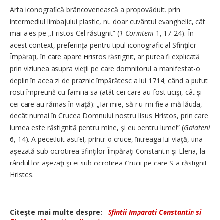
Arta iconografică brâncovenească a propovăduit, prin
intermediul limbajului plastic, nu doar cuvântul evanghelic, cât
mai ales pe „Hristos Cel răstignit” (
1
Corinteni
1, 17-24). În
acest context, preferinţa pentru tipul iconografic al Sfinţilor
Împăraţi, în care apare Hristos răstignit, ar putea fi explicată
prin viziunea asupra vieţii pe care domnitorul a manifestat-o
deplin în acea zi de praznic împărătesc a lui 1714, când a putut
rosti împreună cu familia sa (atât cei care au fost ucişi, cât şi
cei care au rămas în viaţă): „Iar mie, să nu-mi fie a mă lăuda,
decât numai în Crucea Domnului nostru Iisus Hristos, prin care
lumea este răstignită pentru mine, şi eu pentru lume!” (
Galateni
6, 14). A pecetluit astfel, printr-o cruce, întreaga lui viaţă, una
aşezată sub ocrotirea Sfinţilor Împăraţi Constantin şi Elena, la
rândul lor aşezaţi şi ei sub ocrotirea Crucii pe care S-a răstignit
Hristos.
Citeşte mai multe despre:
Sfintii Imparati Constantin si