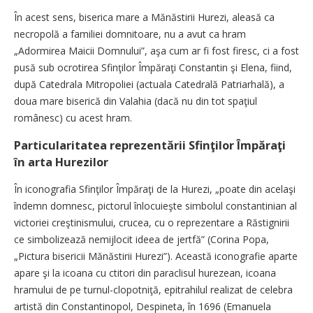
În acest sens, biserica mare a Mănăstirii Hurezi, aleasă ca
necropolă a familiei domnitoare, nu a avut ca hram
„Adormirea Maicii Domnului”, aşa cum ar fi fost firesc, ci a fost
pusă sub ocrotirea Sfinţilor Împăraţi Constantin şi Elena, fiind,
după Catedrala Mitropoliei (actuala Catedrală Patriarhală), a
doua mare biserică din Valahia (dacă nu din tot spaţiul
românesc) cu acest hram.
Particularitatea reprezentării Sfinţilor Împăraţi
în arta Hurezilor
În iconografia Sfinţilor Împăraţi de la Hurezi, „poate din acelaşi
îndemn domnesc, pictorul înlocuieşte simbolul constantinian al
victoriei creştinismului, crucea, cu o re­pre­zen­tare a Răstignirii
ce simbolizează nemijlocit ideea de jertfă” (Corina Popa,
„Pictura bisericii Mănăstirii Hurezi”). Această iconografie aparte
apare şi la icoana cu ctitori din paraclisul hurezean, icoana
hramului de pe turnul-clopotniţă, epitrahilul realizat de celebra
artistă din Constantinopol, Despineta, în 1696 (Emanuela