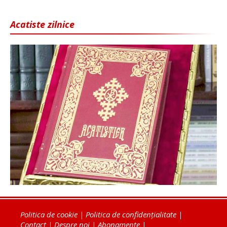
Acatiste zilnice
Politica de cookie
|
Politica de confidențialitate
|
Contact
|
Despre noi
|
Abonamente
|