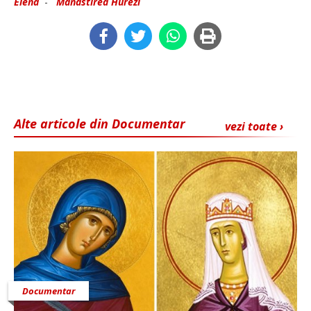
Elena
-
Manastirea Hurezi
Alte articole din Documentar
vezi toate ›
Documentar