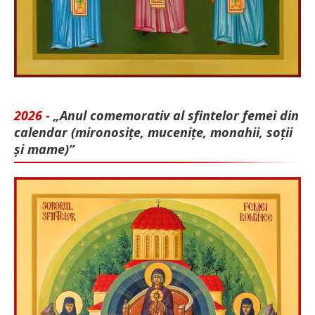
2026 -
„Anul comemorativ al sfintelor femei din
calendar (mironosițe, mu­cenițe, monahii, soții
și mame)”