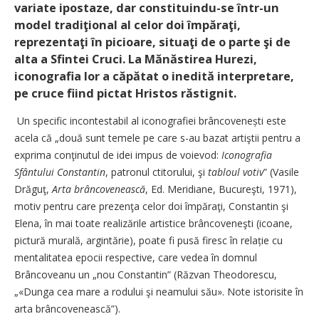
variate ipostaze, dar constituindu-se într-un
model tradiţional al celor doi împăraţi,
reprezentaţi în picioare, situaţi de o parte şi de
alta a Sfintei Cruci. La Mănăstirea Hurezi,
iconografia lor a căpătat o inedită interpretare,
pe cruce fiind pictat Hristos răstignit.
Un specific incontestabil al iconografiei brânco­ve­nești este
acela că „două sunt temele pe care s-au bazat artiştii pentru a
exprima conţinutul de idei impus de voievod:
Iconografia
Sfântului Constantin
, patronul ctitorului, şi
tabloul votiv
” (Vasile
Drăguţ,
Arta brâncove­nească
, Ed. Meridiane, Bucureşti, 1971),
motiv pentru care prezenţa celor doi împăraţi, Constantin şi
Elena, în mai toate realizările artistice brâncoveneşti (icoane,
pictură murală, argintărie), poate fi pusă firesc în relație cu
mentalitatea epocii respective, care vedea în domnul
Brâncoveanu un „nou Constantin” (Răzvan Theodorescu,
„«Dunga cea mare a rodului şi nea­mului său». Note istorisite în
arta brâncovenească”).