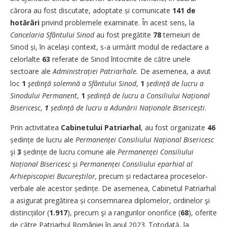
cărora au fost discutate, adoptate și comunicate
141 de
hotărâri
privind problemele examinate. În acest sens, la
Cancelaria Sfântului Sinod
au fost pregătite
78
temeiuri de
Sinod și, în același context, s-a urmărit modul de redactare a
celor­lalte
63
referate de Sinod întocmite de către unele
sectoare ale
Administrației Patriarhale.
De asemenea, a avut
loc
1
şedinţă solemnă a Sfântului Sinod
,
1
ședință de lucru a
Sinodului Permanent
,
1
ședință de lucru a Consiliului Național
Bisericesc
,
1
ședință de lucru a Adunării Naționale Bisericești
.
Prin activitatea
Cabinetului Patriarhal
, au fost organizate
46
ședințe de lucru ale
Permanenței Consiliului Național Bisericesc
şi
3
ședințe de lucru comune ale
Permanenței Consiliului
Național Bisericesc
și
Permanenței
Consiliului eparhial al
Arhiepiscopiei Bucu­reștilor,
precum și redactarea proceselor-
verbale
ale acestor ședințe. De asemenea, Cabinetul Patriarhal
a asigurat pregătirea și consemnarea diplomelor, ordinelor şi
distincțiilor (
1.917
), precum şi a rangurilor onorifice (
68
), oferite
de către Patriarhul României în anul 2023. Totodată, la