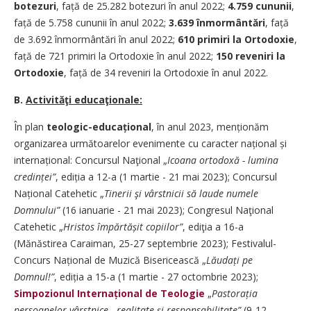
botezuri
, față de 25.282 botezuri în anul 2022;
4.759
cununii
,
față de 5.758
cununii în anul 2022;
3.639 înmormântări
, față
de 3.692
înmormântări în anul 2022;
610 primiri la Ortodoxie
,
față de 721 primiri la Ortodoxie în anul 2022;
150 reveniri la
Ortodoxie
,
față de 34 reveniri la ­Ortodoxie în anul 2022.
B.
Activităţi educaţionale:
În plan
teologic-educațional
, în anul 2023, menționăm
organizarea următoarelor evenimente cu caracter național și
internațional: Concursul Naţional „
Icoana ortodoxă - lumina
credinței”
, ediția a 12-a (1 martie - 21 mai 2023); Concursul
Național Catehetic „
Tinerii şi vârst­nicii să laude numele
Domnului”
(16 ianuarie - 21 mai 2023); Congresul Naţional
Catehetic „
Hristos împărtășit copiilor”
, ediţia a 16-a
(Mănăstirea Caraiman, 25-27 septembrie 2023); Festi­valul-
Concurs Național de Muzică Bisericească „
Lăudați pe
Domnul!”
, ediția a 15-a (1 martie - 27 octombrie 2023);
Simpozionul Internațional de Teologie
„
Pastorația
persoanelor vârstnice - realitate și responsabilitate”
(9-12