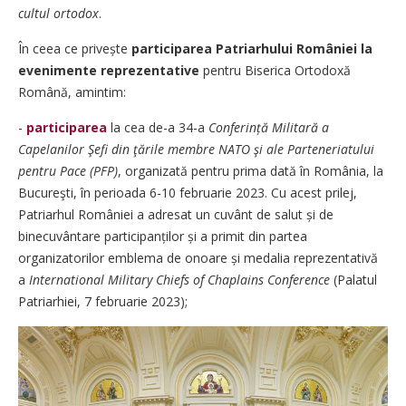
cultul ortodox
.
În ceea ce privește
participarea Patri­arhului României la
evenimente reprezentative
pentru Biserica Ortodoxă
Română, amintim:
-
participarea
la cea de-a 34-a
Conferință Militară a
Capelanilor Şefi din ţările membre NATO şi ale Parteneriatului
pentru Pace (PFP)
, organizată pentru prima dată în România, la
Bucureşti, în perioada 6-10 februarie 2023. Cu acest prilej,
Patriarhul României a adresat un cuvânt de salut și de
binecuvântare partici­panților și a primit din partea
organizatorilor emblema de onoare și medalia reprezentativă
a
International Military Chiefs of Chaplains Conference
(Palatul
Patriarhiei, 7 februarie 2023);