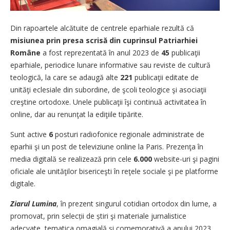
Din rapoartele alcătuite de centrele eparhiale rezultă că
misiunea prin presa scrisă din cuprinsul Patriarhiei
Române
a fost reprezentată în anul 2023 de
45
publicaţii
eparhiale, periodice lunare informative sau reviste de cultură
teologică, la care se adaugă alte
221
publicaţii editate de
unităţi eclesiale din subordine, de şcoli teologice şi asociaţii
creştine ortodoxe. Unele publicaţii îşi continuă activitatea în
online, dar au renunţat la ediţiile tipărite.
Sunt active
6
posturi radiofonice regionale administrate de
eparhii şi un post de televiziune online la Paris. Prezenţa în
media digitală se realizează prin cele
6.000
website-uri şi pagini
oficiale ale unităţilor bisericeşti în reţele sociale şi pe platforme
digitale.
Ziarul
Lumina
, în prezent singurul cotidian ortodox din lume, a
promovat, prin selecții de știri şi materiale jurnalistice
adecvate, tematica omagială şi comemorativă a anului 2023,