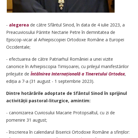
-
alegerea
de către Sfântul Sinod, în data de 4 iulie 2023, a
Preacuviosului Părinte Nectarie Petre în demnitatea de
Episcop-vicar al Arhi­episcopiei Ortodoxe Române a Europei
Occidentale;
- efectuarea de către Patriarhul României a unei vizite
canonice în Arhiepiscopia Timi­șoarei, cu prilejul manifestărilor
prilejuite de
Întâlnirea Internațională a Tineretului Ortodox
,
ediția a 7-a (31 august - 1 septembrie 2023).
Dintre hotărârile adoptate de Sfântul Sinod în sprijinul
activității pastoral-liturgice, amintim:
- canonizarea Cuviosului Macarie Proto­psaltul, cu zi de
pomenire 31 august;
- înscrierea în calendarul Bisericii Ortodoxe Române a sfinților: