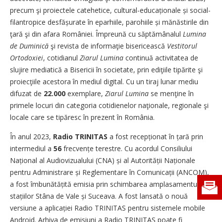
precum şi proiectele catehetice, cultural-educaționale și social-
filantropice desfășu­ra­te în eparhiile, parohiile și mănăstirile din
ţară şi din afara României. Împreună cu săptămânalul
Lumina
de Duminică
şi revista de informaţie bisericească
Vestitorul
Ortodoxiei
, cotidianul
Ziarul Lumina
continuă activitatea de
slujire mediatică a Bisericii în societate, prin ediţiile tipărite şi
proiecţiile acestora în mediul digital. Cu un tiraj lunar mediu
difuzat de
22.000
exemplare,
Ziarul Lumina
se menţine în
primele locuri din categoria cotidienelor naţionale, regionale şi
locale care se tipăresc în prezent în România.
În anul 2023,
Radio TRINITAS
a fost recep­ționat în țară prin
intermediul a
56
frecvențe terestre. Cu acordul Consiliului
Națio­nal al Audiovizualului (CNA) și al Autorității Națio­nale
pentru Administrare și Reglementare în Comunicații (ANCOM),
a fost îmbunătățită emisia prin schimbarea amplasamentului
stațiilor Stâna de Vale și Suceava. A fost lansată o nouă
versiune a apli­cației Radio TRINITAS pentru sistemele ­mobile
Android. Arhiva de emisiuni a Radio TRINITAS poate fi