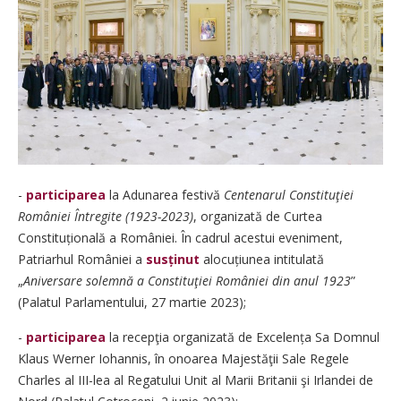
-
participarea
la Adunarea festivă
Centenarul Constituţiei
României Întregite (1923-2023)
, organizată de Curtea
Constituțională a României. În cadrul acestui eveniment,
Patriarhul României a
susținut
alocuțiunea intitulată
„
Aniversare solemnă a Constituţiei României din anul 1923
”
(Palatul Parlamentului, 27 martie 2023);
-
participarea
la recepţia organizată de Excelența Sa Domnul
Klaus Werner Iohannis, în onoarea Majestăţii Sale Regele
Charles al III-lea al Regatului Unit al Marii Britanii şi Irlandei de