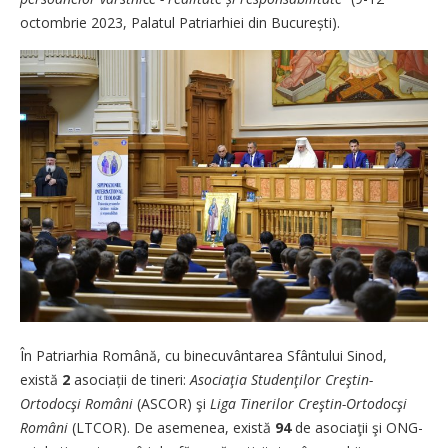
octombrie 2023, Palatul Patriarhiei din București).
În Patriarhia Română, cu binecuvântarea Sfântului Sinod,
există
2
asociații de tineri:
Asociaţia Studenţilor Creştin-
Ortodocşi
Români
­(ASCOR) şi
Liga Tinerilor Creştin-Ortodocşi
Români
(LTCOR). De asemenea, există
94
de asociaţii şi ONG-