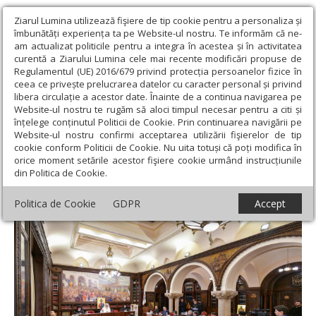
Ziarul Lumina utilizează fişiere de tip cookie pentru a personaliza și
îmbunătăți experiența ta pe Website-ul nostru. Te informăm că ne-
am actualizat politicile pentru a integra în acestea și în activitatea
curentă a Ziarului Lumina cele mai recente modificări propuse de
Regulamentul (UE) 2016/679 privind protecția persoanelor fizice în
ceea ce privește prelucrarea datelor cu caracter personal și privind
libera circulație a acestor date. Înainte de a continua navigarea pe
Website-ul nostru te rugăm să aloci timpul necesar pentru a citi și
Ziarul Lumina
›
Actualitate religioasă
›
Mesaje și cuvântări
›
înțelege conținutul Politicii de Cookie. Prin continuarea navigării pe
Biserica îi preţuieşte pe bunici şi îi apreciază pe cântăreţii rugători
Website-ul nostru confirmi acceptarea utilizării fişierelor de tip
(psalţi)
cookie conform Politicii de Cookie. Nu uita totuși că poți modifica în
orice moment setările acestor fişiere cookie urmând instrucțiunile
Biserica îi preţuieşte pe bunici şi îi
din Politica de Cookie.
apreciază pe cântăreţii rugători (psalţi)
Politica de Cookie
GDPR
Accept