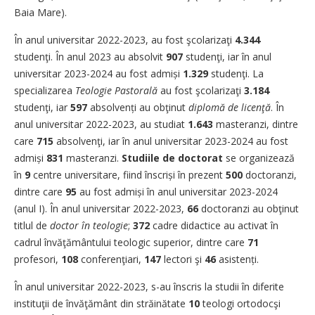
Baia Mare).
În anul universitar 2022-2023, au fost şcolarizaţi
4.344
studenţi. În anul 2023 au absolvit
907
studenţi, iar în anul
universitar 2023-2024 au fost admiși
1.329
studenţi. La
specializarea
Teologie Pastorală
au fost şcolarizaţi
3.184
studenţi, iar
597
absolvenți au obţinut
diplomă de licenţă
. În
anul universitar 2022-2023, au studiat
1.643
masteranzi, dintre
care
715
absolvenţi, iar în anul universitar 2023-2024 au fost
admiși
831
masteranzi.
Studiile de
doctorat
se organizează
în
9
centre universitare, fiind înscriși în prezent
500
doctoranzi,
dintre care
95
au fost admiși în anul universitar 2023-2024
(anul I). În anul universitar 2022-2023,
66
doctoranzi au obţinut
titlul de
doctor în teologie
;
372
cadre didactice au activat în
cadrul învăţământului teologic superior, dintre care
71
profesori,
108
conferenţiari,
147
lectori şi
46
asistenți.
În anul universitar 2022-2023, s-au înscris la studii în diferite
instituţii de învăţământ din străinătate
10
teologi ortodocşi