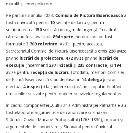
murală și lemn policrom.
Pe parcursul anului 2023,
Comisia de Pictură Bisericească
a
fost convocată pentru
10
ședințe de lucru și pentru
soluționarea a
150
solicitări în regim de urgență, în cadrul
cărora au fost analizate
894 spețe
, pentru care au fost
formulate
3.709 referințe.
Astfel, pentru acestea,
Secretariatul Comisiei de Pictură Bisericească a emis
228
avize
privind
lucrări de proiectare
,
472
avize
privind
lucrări de
execuție
(însemnând
237 licitații
și
235 contracte
) și
194
avize
pentru
recepții de
lucrări
. Totodată, membrii Comisiei
de Picură Bisericească s-au deplasat
în
14 delegații
și au
efectuat
4 inspecții
la șantiere din țară, în scopul îndreptării
omisiunilor sesizate pentru obținerea avizelor regulamentare.
În cadrul componentei „Cultură” a Administraţiei Patriarhale au
fost elaborate argumentele de canonizare și Sinaxarul
Sfântului Cuvios Macarie Protopsaltul (1763-1836), precum şi
argumentele de canonizare și Sinaxarul pentru Cuviosul