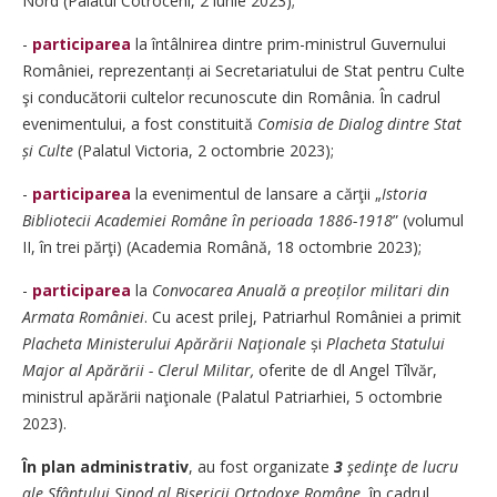
Nord (Palatul Cotroceni, 2 iunie 2023);
-
participarea
la întâlnirea dintre prim-ministrul Guvernului
României, reprezentanți ai Secretariatului de Stat pentru Culte
şi conducătorii cultelor recunoscute din România. În cadrul
evenimentului, a fost constituită ­
Comisia de Dialog dintre Stat
și Culte
(Palatul Victoria, 2 octombrie 2023);
-
participarea
la evenimentul de lansare a cărţii „
Istoria
Bibliotecii Academiei Române în perioada 1886-1918
” (volumul
II, în trei părţi) (Academia Română, 18 octombrie 2023);
-
participarea
la
Convocarea Anuală a preoților militari din
Armata României
. Cu acest prilej, Patriarhul României a primit ­
Placheta Ministerului Apărării Naţionale
și
Placheta Statului
Major al Apărării - Clerul Militar,
oferite de dl Angel Tîlvăr,
ministrul apărării naţionale (Palatul Patriarhiei, 5 octombrie
2023).
În plan administrativ
, au fost organizate
3
şedinţe de lucru
ale Sfântului Sinod al Bisericii Ortodoxe Române
, în cadrul