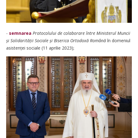
-
semnarea
Protocolului de colaborare între Ministerul Muncii
și Solidarității Sociale și Biserica Ortodoxă Română
în domeniul
asistenței sociale (11 aprilie 2023);