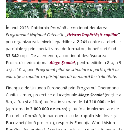
În anul 2023, Patriarhia Română a continuat derularea
Programului Naţional Catehetic
„
Hristos împărtăşit copiilor
”
,
prin organizarea la nivelul eparhiilor a
2.241
centre catehetice
parohiale şi prin specializarea de formatori, beneficiari fiind
33.342
copii. De asemenea, a continuat desfăşurarea
Proiectului educaţional
Alege Şcoala!
, pentru edițiile a 8-a, a 9-
a şi a 10-a, prin
Programul-pilot de stimulare a participării la
educaţie a copiilor cu părinţi plecaţi la muncă în străinătate
.
Finanţate de Uniunea Europeană prin Programul Operaţional
Capital Uman, proiectele educaţionale
Alege Şcoala!
(edițiile a
8-a, a 9-a şi a 10-a) au fost în valoare de
14.310.000
de
lei
(aproximativ
3.000.000 de euro
) şi au fost implementate de
Patriarhia Română, în parteneriat cu Mitropolia Moldovei şi
Bucovinei (două proiecte), respectiv Fundaţia World Vision
România (un proiect). Aceste proiecte s-au derulat în perioada