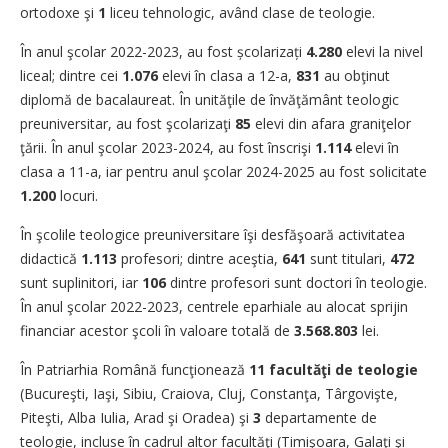
ortodoxe şi
1
liceu tehnologic, având clase de teologie.
În anul şcolar 2022-2023, au fost școlarizați
4.280
elevi la nivel
liceal; dintre cei
1.076
elevi în clasa a 12-a,
831
au obţinut
diplomă de bacalaureat. În unităţile de învăţământ teologic
preuniversitar, au fost şcolarizaţi
85
elevi din afara graniţelor
ţării. În anul şcolar 2023-2024, au fost înscrişi
1.114
elevi în
clasa a 11-a, iar pentru anul şcolar 2024-2025 au fost solicitate
1.200
locuri.
În şcolile teologice preuniversitare îşi desfăşoară activitatea
didactică
1.113
profesori; dintre aceştia,
641
sunt titulari,
472
sunt suplinitori, iar
106
dintre profesori sunt doctori în teologie.
În anul şcolar 2022-2023, centrele eparhiale au alocat sprijin
financiar acestor şcoli în valoare totală de
3.568.803
lei.
În Patriarhia Română funcţionează
11 facultăţi de teologie
(Bucureşti, Iaşi, Sibiu, Craiova, Cluj, Constanţa, Târgovişte,
Piteşti, Alba Iulia, Arad şi Oradea) şi
3
departamente de
teologie, incluse în cadrul altor facultăţi (Timişoara, Galaţi şi