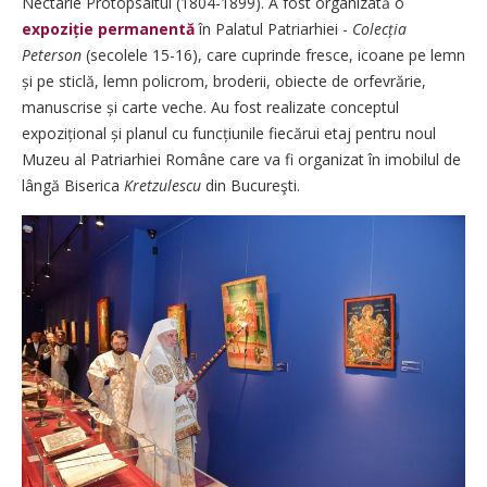
Nectarie Protopsaltul (1804-1899). A fost organizată o
expoziție permanentă
în Palatul Patriarhiei -
Colecția
Peterson
(secolele
15-16), care cuprinde fresce, icoane pe lemn
și pe sticlă, lemn policrom, broderii, obiecte de orfevrărie,
manuscrise și carte veche. Au fost realizate conceptul
expozițional și planul cu funcțiunile fiecărui etaj pentru noul
Muzeu al Patriarhiei Române care va fi organizat în imobilul de
lângă Biserica
Kretzu­lescu
din Bucureşti.