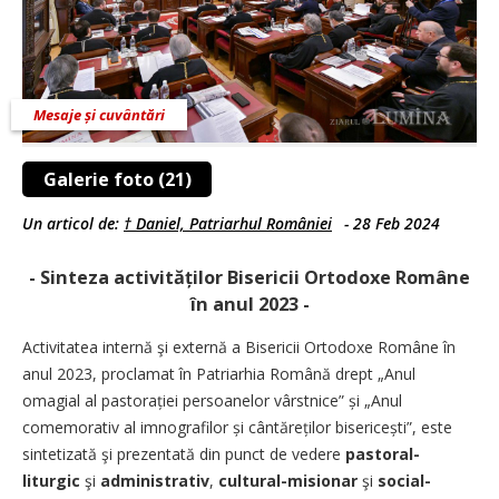
Mesaje și cuvântări
Galerie foto (21)
Un articol de:
† Daniel, Patriarhul României
-
28 Feb 2024
- Sinteza activităților Bisericii Ortodoxe Române
în anul 2023 -
Activitatea internă şi externă a Bisericii Ortodoxe Române în
anul 2023, proclamat în Patriarhia Română drept
„Anul
omagial al pastorației persoanelor vârst­nice” și „Anul
comemorativ al imnografilor și cântăreților bisericești”, este
sintetizată şi prezentată din punct de vedere
pastoral-
liturgic
şi
administrativ
,
cultural-misionar
şi
social-