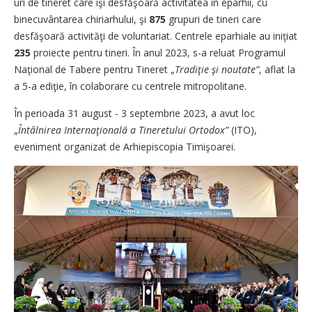
uri de tineret care îşi desfăşoară activitatea în eparhii, cu
binecuvântarea chiriarhului, şi
875
grupuri de tineri care
desfăşoară activităţi de voluntariat. Centrele eparhiale au iniţiat
235
proiecte pentru tineri. În anul 2023, s-a reluat Programul
Naţional de Tabere pentru Tineret „
Tradiţie şi noutate”
, aflat la
a 5-a ediţie, în colaborare cu centrele mitropolitane.
În perioada 31 august - 3 septembrie 2023, a avut loc
„
Întâlnirea Internaţională a Tineretului Ortodox”
(ITO),
eveniment organizat de Arhi­episcopia Timişoarei.