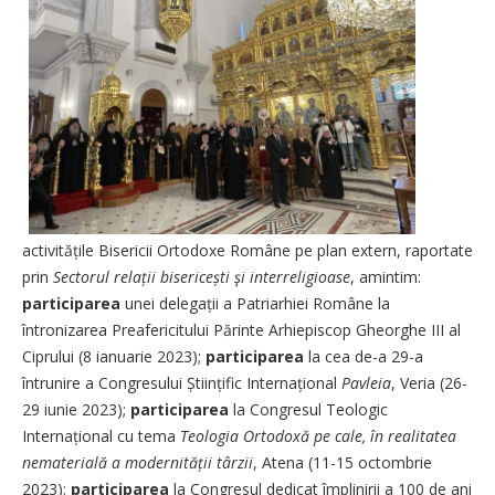
activitățile Bisericii Ortodoxe Române pe plan extern, raportate
prin
Sectorul relații bisericești şi interreligioase
, amintim:
participarea
unei delegații a Patriarhiei Române
la
întronizarea Preafericitului Părinte Arhiepiscop Gheorghe III al
Ciprului (8 ianuarie 2023);
participarea
la cea de-a 29-a
întrunire a Congresului Științific Internațional
Pavleia
, Veria (26-
29 iunie 2023);
participarea
la Congresul Teologic
Internațional cu tema
Teologia Ortodoxă pe cale, în realitatea
nematerială a modernității târzii
, Atena (11-15 octombrie
2023);
participarea
la Congresul
dedicat împlinirii a 100 de ani