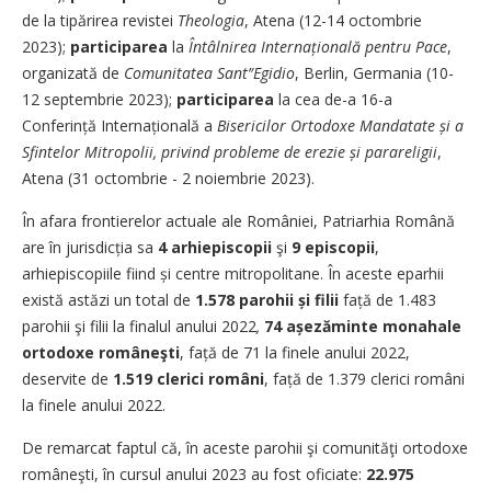
de la tipărirea revistei
Theologia
, Atena (12-14 octombrie
2023);
participarea
la
Întâlnirea Internațională pentru Pace
,
organizată de
Comunitatea Sant’
′
Egidio
, Berlin, Germania (10-
12 septembrie 2023);
participarea
la cea de-a 16-a
Conferință Internațională a
Bisericilor Ortodoxe Mandatate și a
Sfintelor Mitropolii, privind probleme de erezie și parareligii
,
Atena (31 octombrie - 2 noiembrie 2023).
În afara frontierelor actuale ale României, Patriarhia Română
are în jurisdicția sa
4 arhi­episcopii
şi
9 episcopii
,
arhiepiscopiile fiind și centre mitropolitane.
În aceste eparhii
există astăzi un total de
1.578 parohii și filii
față de 1.483
parohii şi filii la finalul anului 2022
,
74 așezăminte monahale
ortodoxe româneşti
,
față de 71 la finele anului 2022,
deservite de
1.519 clerici români
,
față de 1.379 clerici români
la finele anului 2022.
De remarcat faptul că, în aceste parohii şi comunităţi ortodoxe
româneşti, în cursul anului 2023 au fost oficiate:
22.975