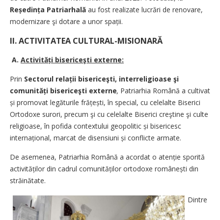
Reședința Patriarhală
au fost realizate lucrări de renovare,
modernizare şi dotare a unor spații.
II. ACTIVITATEA CULTURAL-MISIONARĂ
A.
Activități bisericeşti externe:
Prin
Sectorul relații bisericeşti, interreligioase şi
comunități bisericeşti externe
,
Patriarhia Română a cultivat
și promovat legăturile frățești, în special, cu celelalte Biserici
Ortodoxe surori, precum şi cu celelalte Biserici creştine şi culte
religioase, în pofida contextului geopolitic și bisericesc
internațional, marcat de disensiuni și conflicte armate.
De asemenea, Patriarhia Română a acordat o atenție sporită
activităților din cadrul co­mu­nităților ortodoxe românești din
străinătate.
Dintre