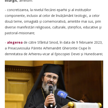
liturgic
, amintim:
- concretizarea, la nivelul fiecărei eparhii şi al instituțiilor
componente, inclusiv al celor de învățământ teologic, a celor
două teme, omagială și comemorativă, amintite mai sus, prin
diverse manifestări religioase, culturale, științifice, educative şi
pastoral-misionare;
-
alegerea
de către Sfântul Sinod, în data de 9 februarie 2023,
a Preacuviosului Părinte Arhimandrit Gherontie Ciupe în
demnitatea de Arhiereu-vicar al Episcopiei Devei și Hunedoarei;