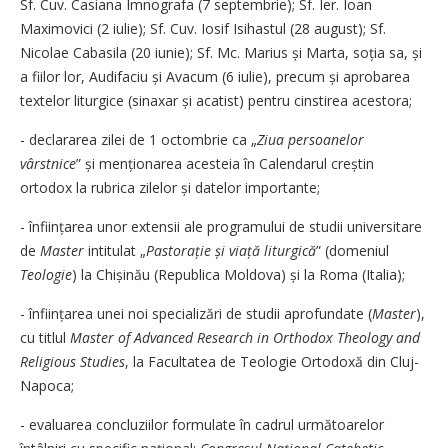
Sf. Cuv. Casiana Imnografa (7 septembrie); Sf. Ier. Ioan
Maximovici ­(2 iu­lie); Sf. Cuv. Iosif Isihastul (28 august); Sf.
Nicolae Cabasila (20 iunie); Sf. Mc. Marius și Marta, soția sa, și
a fiilor lor, Audifaciu și Avacum (6 iulie), precum și aprobarea
textelor liturgice (sinaxar și acatist) pentru cinstirea acestora;
- declararea zilei de 1 octombrie ca „
Ziua persoanelor
vârstnice
” și menționarea acesteia în Calendarul creștin
ortodox la rubrica zilelor și datelor importante;
- înființarea unor extensii ale programului de studii universitare
de
Master
intitulat „
Pastorație și viață liturgică
” (domeniul
Teologie
) la Chișinău (Republica Moldova) și la Roma (Italia);
- înființarea unei noi specializări de studii aprofundate (
Master
),
cu titlul
Master of Advanced Research in Orthodox Theology and
Religious Studies
, la Facultatea de Teologie Ortodoxă din Cluj-
Napoca;
- evaluarea concluziilor formulate în cadrul următoarelor