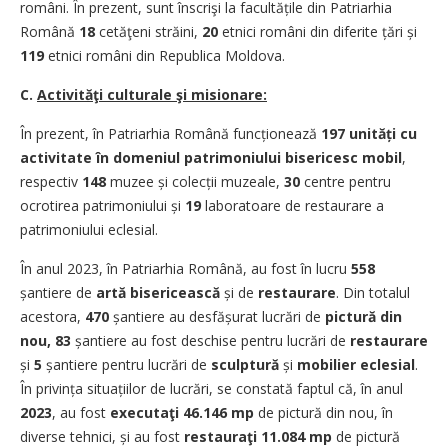
români. În prezent, sunt înscrişi la facultățile din Patriarhia
Română
18
cetăţeni străini,
20
etnici români din diferite țări și
119
etnici români din Republica Moldova.
C.
Activităţi culturale şi misionare:
În prezent, în Patriarhia Română funcțio­nează
197 unități cu
activitate în domeniul patrimoniului bisericesc mobil
,
respectiv
148
muzee și colecții muzeale,
30
centre pentru
ocrotirea patrimoniului și
19
laboratoare de restaurare a
patrimoniului eclesial.
În anul 2023, în Patriarhia Română, au fost în lucru
558
șantiere de
artă bisericească
și
de
restaurare
. Din totalul
acestora,
470
șantiere au desfășurat lucrări de
pictură din
nou, 83
șantiere au fost deschise pentru lucrări de
restaurare
și
5
șantiere pentru lucrări de
sculptură
și
mobilier eclesial
.
În privința situa­țiilor de lucrări, se constată faptul că, în anul
2023
, au fost
executaţi
46.146
mp
de pictură din nou, în
diverse tehnici, și au fost
restauraţi
11.084 mp
de pictură