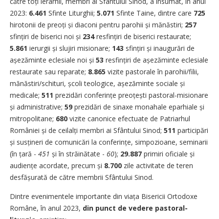
către toți ierarhii, membri ai Sfântului Sinod, a însumat, în anul
2023:
6.461
Sfinte Liturghii;
5.071
Sfinte Taine, dintre care
725
hirotonii de preoți și diaconi pentru parohii și mănăstiri;
257
sfințiri de biserici noi și
234
resfințiri de biserici restaurate;
5.861
ierurgii și slujiri misionare;
143
sfințiri și inaugurări de
așezăminte eclesiale noi și
53
resfințiri de așezăminte eclesiale
restaurate sau reparate;
8.865
vizite pastorale în parohii/filii,
mănăstiri/schituri, școli teologice, așezăminte sociale și
medicale;
511
prezidări conferințe preoțești pastoral-misionare
și administrative;
59
prezidări de sinaxe monahale eparhiale și
mitropolitane;
680
vizite canonice efectuate de Patriarhul
României și de ceilalți membri ai Sfântului Sinod;
511
participări
și susțineri de comunicări la conferințe, simpozioane, seminarii
(în țară -
451
și în străinătate -
60
);
29.887
primiri oficiale și
audiențe acordate, precum și
8.700
zile activitate de teren
desfă­șurată de către membrii Sfântului Sinod.
Dintre evenimentele importante din viața Bisericii Ortodoxe
Române, în anul 2023,
din punct de vedere pastoral-