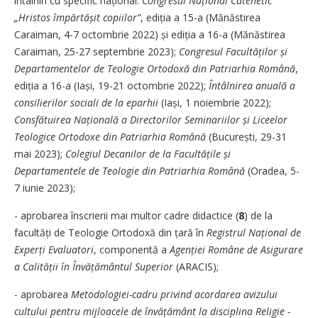
întâlniri cu specific național:
Congresul Național Catehetic
„Hristos împărtășit copiilor”
, ediția a 15-a (Mănăstirea
Caraiman, 4-7 octombrie 2022) și ediția a 16-a (Mănăstirea
Caraiman, 25-27 septembrie 2023);
Congresul Facultăților și
Departamentelor de Teologie Ortodoxă din Patriarhia Română
,
ediția a 16-a (Iași, 19-21 octombrie 2022);
Întâlnirea anuală a
consilierilor sociali de la eparhii
(Iași, 1 noiembrie 2022);
Consfătuirea Națională a ­Directorilor Seminariilor și Liceelor
Teologice Ortodoxe din Patriarhia Română
(București, 29-31
mai 2023);
Colegiul Decanilor de la Facultățile și
Departamentele de Teologie din Patriarhia Română
(Oradea, 5-
7 iunie 2023);
- aprobarea înscrierii mai multor cadre didactice (
8
) de la
facultăți de Teologie Ortodoxă din țară în
Registrul Național de
Experți Evaluatori
, componentă a
Agenției Române de
Asigurare
a Calității în Învățământul Superior
(ARACIS);
- aprobarea
Metodologiei-cadru privind acordarea avizului
cultului pentru mijloacele de învățământ la disciplina Religie -