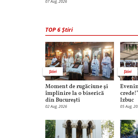
07 Aug, 2026
TOP 6 Știri
Știri
Știri
Moment de rugăciune şi
Evenim
împlinire la o biserică
crede!
din Bucureşti
Izbuc
02 Aug, 2026
05 Aug, 2