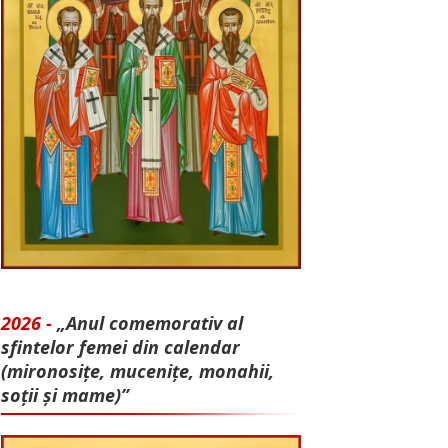
2026 -
„Anul comemorativ al
sfintelor femei din calendar
(mironosițe, mu­cenițe, monahii,
soții și mame)”