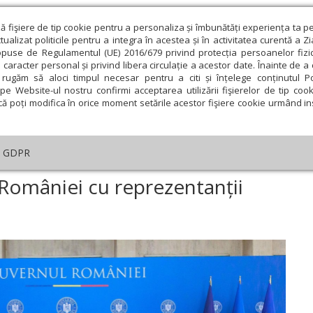
ză fişiere de tip cookie pentru a personaliza și îmbunătăți experiența ta p
alizat politicile pentru a integra în acestea și în activitatea curentă a Z
opuse de Regulamentul (UE) 2016/679 privind protecția persoanelor fizi
 caracter personal și privind libera circulație a acestor date. Înainte de 
eologie și spiritualitate
Educaţie și Cultură
Societate
rugăm să aloci timpul necesar pentru a citi și înțelege conținutul Pol
pe Website-ul nostru confirmi acceptarea utilizării fişierelor de tip cook
că poți modifica în orice moment setările acestor fişiere cookie urmând ins
An omagial
Comunicate de presă
Documentar
GDPR
tâlnire a premierului României cu reprezentanții cultelor religioase
 României cu reprezentanții
ie
Februarie
Martie
Aprilie
Mai
Iunie