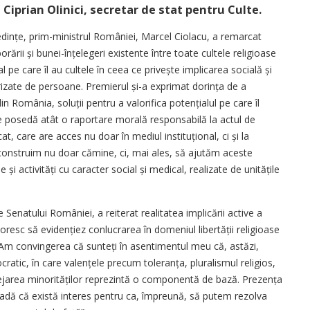
Ciprian Olinici, secretar de stat pentru Culte.
ședințe, prim-ministrul României, Marcel Ciolacu, a remarcat
orării și bunei-înțelegeri existente între toate cultele religioase
al pe care îl au cultele în ceea ce privește implicarea socială și
vorizate de persoane. Premierul și-a exprimat dorința de a
in România, soluții pentru a valorifica potențialul pe care îl
le posedă atât o raportare morală responsabilă la actul de
t, care are acces nu doar în mediul instituțional, ci și la
 construim nu doar cămine, ci, mai ales, să ajutăm aceste
i activități cu caracter social și medical, realizate de unitățile
 Senatului României, a reiterat realitatea implicării active a
„Doresc să evidențiez conlucrarea în domeniul libertății religioase
. Am convingerea că sunteți în asentimentul meu că, astăzi,
atic, în care valențele precum toleranța, pluralismul religios,
rotejarea minorităților reprezintă o componentă de bază. Prezența
vadă că există interes pentru ca, împreună, să putem rezolva