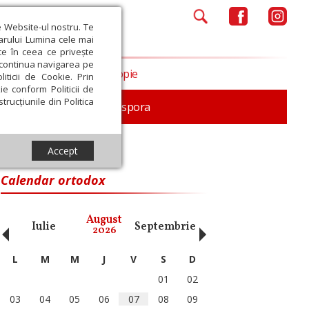
e Website-ul nostru. Te
iarului Lumina cele mai
ce în ceea ce privește
a continua navigarea pe
Opinii
Filantropie
iticii de Cookie. Prin
ie conform Politicii de
trucțiunile din Politica
In memoriam
Diaspora
Accept
Calendar ortodox
‹
›
August
Iulie
Septembrie
Octombrie
Noiembri
2026
L
M
M
J
V
S
D
01
02
03
04
05
06
07
08
09