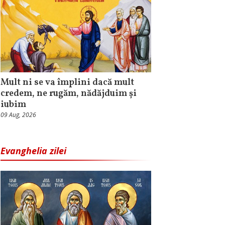
Mult ni se va împlini dacă mult
credem, ne rugăm, nădăjduim și
iubim
09 Aug, 2026
Evanghelia zilei