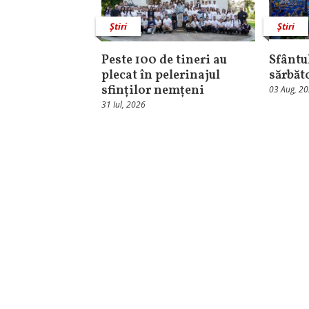
Știri
Știri
Peste 100 de tineri au
Sfântul
plecat în pelerinajul
sărbăt
sfinților nemțeni
03 Aug, 2
31 Iul, 2026