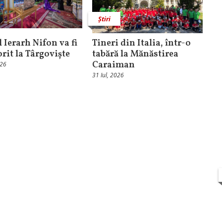
Știri
 Ierarh Nifon va fi
Tineri din Italia, într-o
orit la Târgoviște
tabără la Mănăstirea
Caraiman
026
31 Iul, 2026