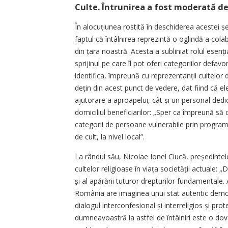
Culte. Întrunirea a fost moderată de 
În alocuțiunea rostită în deschiderea acestei 
faptul că întâlnirea reprezintă o oglindă a colab
din țara noastră. Acesta a subliniat rolul esenți
sprijinul pe care îl pot oferi categoriilor defa
identifica, împreună cu reprezentanții cultelor d
dețin din acest punct de vedere, dat fiind că e
ajutorare a aproapelui, cât și un personal dedica
domiciliul beneficiarilor: „Sper ca împreună să
categorii de persoane vulnerabile prin programe ș
de cult, la nivel local”.
La rândul său, Nicolae Ionel Ciucă, președintele
cultelor religioase în viața societății actuale: 
și al apărării tuturor drepturilor fundamentale
România are imaginea unui stat autentic democr
dialogul interconfesional și interreligios și p
dumneavoastră la astfel de întâlniri este o do