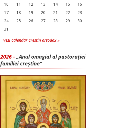
10
11
12
13
14
15
16
17
18
19
20
21
22
23
24
25
26
27
28
29
30
31
Vezi calendar crestin ortodox »
2026 -
„Anul omagial al pastorației
familiei creștine”