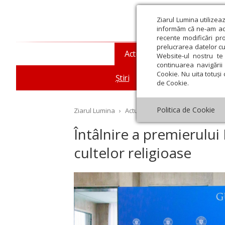
Ziarul Lumina utilizea
informăm că ne-am actu
recente modificări pr
prelucrarea datelor cu
Actualitate religioasă
T
Website-ul nostru te 
continuarea navigării 
Cookie. Nu uita totuși 
Știri
Mesaje și cuvântări
de Cookie.
Politica de Cookie
Ziarul Lumina
›
Actualitate religioasă
›
Știri
›
În
Întâlnire a premierului
cultelor religioase
st
Septembrie
Octombrie
Noiembrie
Decembrie
Ianuar