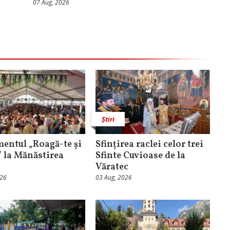
07 Aug, 2026
Știri
entul „Roagă-te și
Sfințirea raclei celor trei
” la Mănăstirea
Sfinte Cuvioase de la
Văratec
026
03 Aug, 2026