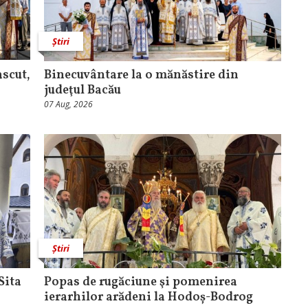
Știri
ascut,
Binecuvântare la o mănăstire din
judeţul Bacău
07 Aug, 2026
Știri
Sita
Popas de rugăciune şi pomenirea
ierarhilor arădeni la Hodoș-Bodrog