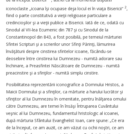
2
iconoclaste „icoana îşi ocupase deja locul ei în viaţa Bisericii“
,
fiind o parte constitutivă a vieţii religioase particulare a
credincioşilor şi a vieţii publice a Bisericii. Iată de ce, odată cu
Sinodul al VII-lea Ecumenic din 787 şi cu Sinodul de la
Constantinopol din 843, a fost posibilă, pe temeiul mărturiei
Sfintei Scripturi şi a scrierilor unor Sfinţi Părinţi, lămurirea
învăţăturii despre cinstirea sfintelor icoane, făcându-se
deosebire între cinstirea lui Dumnezeu - numită adorare sau
închinare, a Preasfintei Născătoare de Dumnezeu - numită
preacinstire şi a sfinţilor - numită simplu cinstire.
Posibilitatea reprezentării iconografice a Domnului Hristos, a
Maicii Domnului şi a sfinţilor, ca mărturie a harului lucrător şi
sfinţitor al lui Dumnezeu în omenitate, pentru înălţarea omului
către Dumnezeu, are temei în însăşi Întruparea Cuvântului
veşnic al lui Dumnezeu, fundamentul hristologic al icoanei,
după mărturia Sfântului Evanghelist Ioan, care spune: „Ce era
de la început, ce am auzit, ce am văzut cu ochii noştri, ce am