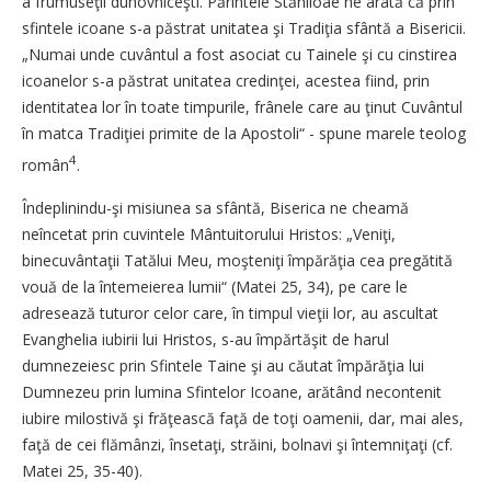
a frumuseţii duhovniceşti. Părintele Stăniloae ne arată că prin
sfintele icoane s-a păstrat unitatea şi Tradiţia sfântă a Bisericii.
„Numai unde cuvântul a fost asociat cu Tainele şi cu cinstirea
icoanelor s-a păstrat unitatea credinţei, acestea fiind, prin
identitatea lor în toate timpurile, frânele care au ţinut Cuvântul
în matca Tradiţiei primite de la Apostoli“ - spune marele teolog
4
român
.
Îndeplinindu-şi misiunea sa sfântă, Biserica ne cheamă
neîncetat prin cuvintele Mântuitorului Hristos: „Veniţi,
binecuvântaţii Tatălui Meu, moşteniţi împărăţia cea pregătită
vouă de la întemeierea lumii“ (Matei 25, 34), pe care le
adresează tuturor celor care, în timpul vieţii lor, au ascultat
Evanghelia iubirii lui Hristos, s-au împărtăşit de harul
dumnezeiesc prin Sfintele Taine şi au căutat împărăţia lui
Dumnezeu prin lumina Sfintelor Icoane, arătând necontenit
iubire milostivă şi frăţească faţă de toţi oamenii, dar, mai ales,
faţă de cei flămânzi, însetaţi, străini, bolnavi şi întemniţaţi (cf.
Matei 25, 35-40).