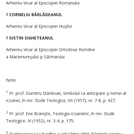
Arhiereu-Vicar al Episcopiei Romanului
† CORNELIU BÂRLĂDEANUL
Arhiereu-Vicar al Episcopiei Huşilor
† IUSTIN SIGHETEANUL
Arhiereu-Vicar al Episcopiei Ortodoxe Române
a Maramureşului şi Sătmarului
Note
1
Pr. prof. Dumitru Stăniloae, Simbolul ca anticipare şi temei al
icoanei, în rev. Studii Teologice, VII (1957), nr. 7-8, p. 427;
2
Pr. prof. Ene Branişte, Teologia icoanelor, în rev. Studii
Teologice, IV (1952), nr. 3-4, p. 175;
3
Dumnezeiasca Liturghie a celui între sfinţi Părintele nostru