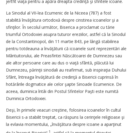
jertfit viaţa pentru a apăra dreapta credinţă şi sfintele icoane.
La Sinodul al VII-lea Ecumenic de la Niceea (787) a fost
stabilită învăţătura ortodoxă despre cinstirea icoanelor şi a
sfinţilor. În secolul următor, Biserica a proclamat cu tărie
triumful Ortodoxiei asupra tuturor ereziilor, astfel că la Sinodul
de la Constantinopol, din 11 martie 843, pe lângă stabilirea
pentru totdeauna a învăţăturii că icoanele sunt reprezentări ale
Mântuitorului, ale Preasfintei Născătoarei de Dumnezeu sau
ale altor persoane care au dus o viaţă sfântă, plăcută lui
Dumnezeu, părinţii sinodali au reafirmat, sub inspiraţia Duhului
Sfânt, întreaga învăţătură de credinţă a Bisericii cuprinsă în
hotărârile dogmatice ale celor şapte Sinoade Ecumenice. De
aceea, duminica întâi din Postul Sfintelor Paşti este numită
Duminica Ortodoxiei.
Deşi, în primele veacuri creştine, folosirea icoanelor în cultul
Bisericii s-a stabilit treptat, ca răspuns la cerinţele religioase şi
la evlavia momentului, „învăţătura despre icoane a aparţinut
1
de la început Bisericii“
, astfel că la momentul disputei