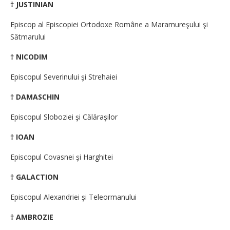
† JUSTINIAN
Episcop al Episcopiei Ortodoxe Române a Maramureşului şi
Sătmarului
† NICODIM
Episcopul Severinului şi Strehaiei
† DAMASCHIN
Episcopul Sloboziei şi Călăraşilor
† IOAN
Episcopul Covasnei şi Harghitei
† GALACTION
Episcopul Alexandriei şi Teleormanului
† AMBROZIE