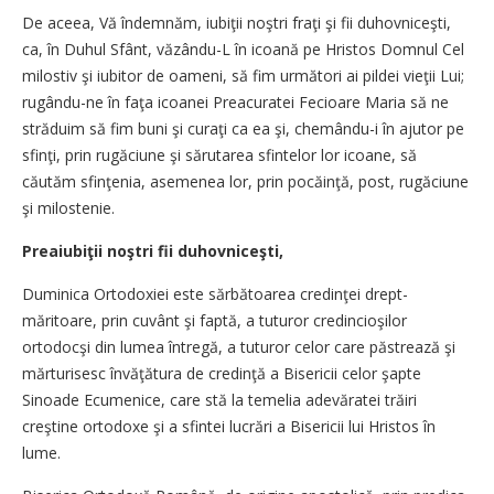
De aceea, Vă îndemnăm, iubiţii noştri fraţi şi fii duhovniceşti,
ca, în Duhul Sfânt, văzându-L în icoană pe Hristos Domnul Cel
milostiv şi iubitor de oameni, să fim următori ai pildei vieţii Lui;
rugându-ne în faţa icoanei Preacuratei Fecioare Maria să ne
străduim să fim buni şi curaţi ca ea şi, chemându-i în ajutor pe
sfinţi, prin rugăciune şi sărutarea sfintelor lor icoane, să
căutăm sfinţenia, asemenea lor, prin pocăinţă, post, rugăciune
şi milostenie.
Preaiubiţii noştri fii duhovniceşti,
Duminica Ortodoxiei este sărbătoarea credinţei drept-
măritoare, prin cuvânt şi faptă, a tuturor credincioşilor
ortodocşi din lumea întregă, a tuturor celor care păstrează şi
mărturisesc învăţătura de credinţă a Bisericii celor şapte
Sinoade Ecumenice, care stă la temelia adevăratei trăiri
creştine ortodoxe şi a sfintei lucrări a Bisericii lui Hristos în
lume.