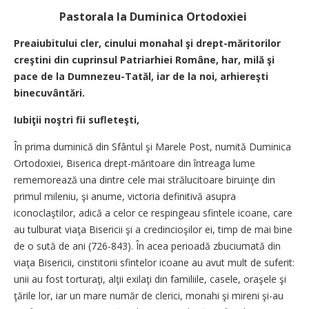
Pastorala la Duminica Ortodoxiei
Preaiubitului cler, cinului monahal şi drept-măritorilor
creştini din cuprinsul Patriarhiei Române, har, milă şi
pace de la Dumnezeu-Tatăl, iar de la noi, arhiereşti
binecuvântări.
Iubiţii noştri fii sufleteşti,
În prima duminică din Sfântul şi Marele Post, numită Duminica
Ortodoxiei, Biserica drept-măritoare din întreaga lume
rememorează una dintre cele mai strălucitoare biruinţe din
primul mileniu, şi anume, victoria definitivă asupra
iconoclaştilor, adică a celor ce respingeau sfintele icoane, care
au tulburat viaţa Bisericii şi a credincioşilor ei, timp de mai bine
de o sută de ani (726-843). În acea perioadă zbuciumată din
viaţa Bisericii, cinstitorii sfintelor icoane au avut mult de suferit:
unii au fost torturaţi, alţii exilaţi din familiile, casele, oraşele şi
ţările lor, iar un mare număr de clerici, monahi şi mireni şi-au