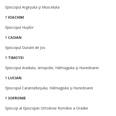
Episcopul Argeşului şi Muscelului
† IOACHIM
Episcopul Huşilor
† CASIAN
Episcopul Dunării de Jos
† TIMOTEI
Episcopul Aradului, Ienopolei, Hălmagiului şi Hunedoarei
† LUCIAN
Episcopul Caransebeşului, Hălmagiului şi Hunedoarei
† SOFRONIE
Episcop al Episcopiei Ortodoxe Române a Oradiei