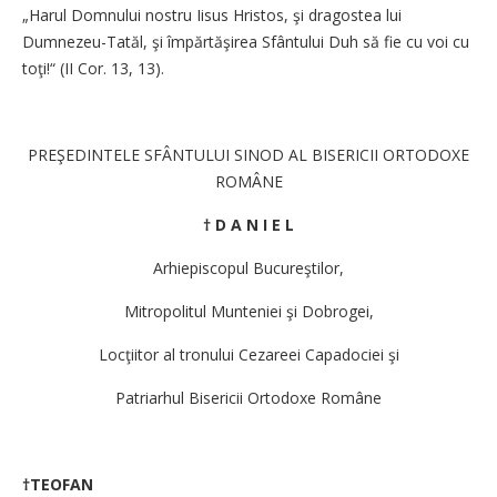
„Harul Domnului nostru Iisus Hristos, şi dragostea lui
Dumnezeu-Tatăl, şi împărtăşirea Sfântului Duh să fie cu voi cu
toţi!“ (II Cor. 13, 13).
PREŞEDINTELE SFÂNTULUI SINOD AL BISERICII ORTODOXE
ROMÂNE
† D A N I E L
Arhiepiscopul Bucureştilor,
Mitropolitul Munteniei şi Dobrogei,
Locţiitor al tronului Cezareei Capadociei şi
Patriarhul Bisericii Ortodoxe Române
†TEOFAN