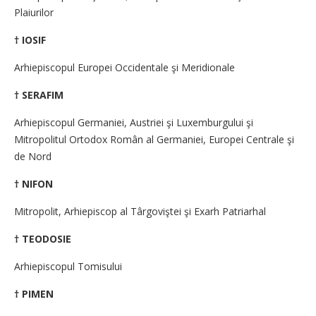
Plaiurilor
† IOSIF
Arhiepiscopul Europei Occidentale şi Meridionale
† SERAFIM
Arhiepiscopul Germaniei, Austriei şi Luxemburgului şi
Mitropolitul Ortodox Român al Germaniei, Europei Centrale şi
de Nord
† NIFON
Mitropolit, Arhiepiscop al Târgoviştei şi Exarh Patriarhal
† TEODOSIE
Arhiepiscopul Tomisului
† PIMEN