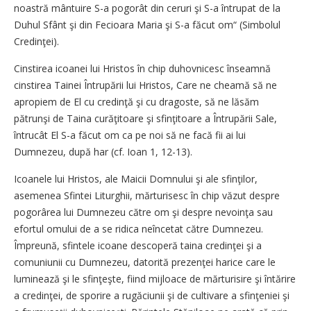
noastră mântuire S-a pogorât din ceruri şi S-a întrupat de la
Duhul Sfânt şi din Fecioara Maria şi S-a făcut om“ (Simbolul
Credinţei).
Cinstirea icoanei lui Hristos în chip duhovnicesc înseamnă
cinstirea Tainei Întrupării lui Hristos, Care ne cheamă să ne
apropiem de El cu credinţă şi cu dragoste, să ne lăsăm
pătrunşi de Taina curăţitoare şi sfinţitoare a Întrupării Sale,
întrucât El S-a făcut om ca pe noi să ne facă fii ai lui
Dumnezeu, după har (cf. Ioan 1, 12-13).
Icoanele lui Hristos, ale Maicii Domnului şi ale sfinţilor,
asemenea Sfintei Liturghii, mărturisesc în chip văzut despre
pogorârea lui Dumnezeu către om şi despre nevoinţa sau
efortul omului de a se ridica neîncetat către Dumnezeu.
Împreună, sfintele icoane descoperă taina credinţei şi a
comuniunii cu Dumnezeu, datorită prezenţei harice care le
luminează şi le sfinţeşte, fiind mijloace de mărturisire şi întărire
a credinţei, de sporire a rugăciunii şi de cultivare a sfinţeniei şi