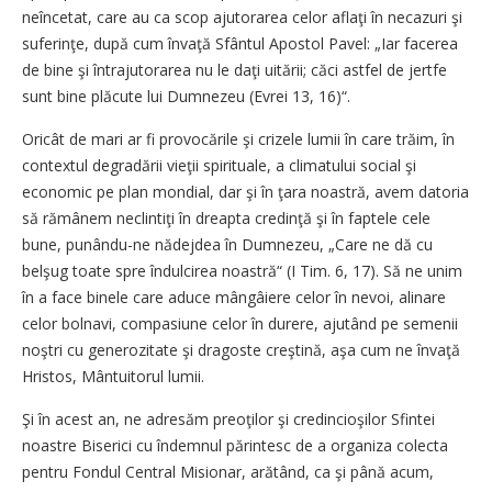
neîncetat, care au ca scop ajutorarea celor aflaţi în necazuri şi
suferinţe, după cum învaţă Sfântul Apostol Pavel: „Iar facerea
de bine şi întrajutorarea nu le daţi uitării; căci astfel de jertfe
sunt bine plăcute lui Dumnezeu (Evrei 13, 16)“.
Oricât de mari ar fi provocările şi crizele lumii în care trăim, în
contextul degradării vieţii spirituale, a climatului social şi
economic pe plan mondial, dar şi în ţara noastră, avem datoria
să rămânem neclintiţi în dreapta credinţă şi în faptele cele
bune, punându-ne nădejdea în Dumnezeu, „Care ne dă cu
belşug toate spre îndulcirea noastră“ (I Tim. 6, 17). Să ne unim
în a face binele care aduce mângâiere celor în nevoi, alinare
celor bolnavi, compasiune celor în durere, ajutând pe semenii
noştri cu generozitate şi dragoste creştină, aşa cum ne învaţă
Hristos, Mântuitorul lumii.
Şi în acest an, ne adresăm preoţilor şi credincioşilor Sfintei
noastre Biserici cu îndemnul părintesc de a organiza colecta
pentru Fondul Central Misionar, arătând, ca şi până acum,