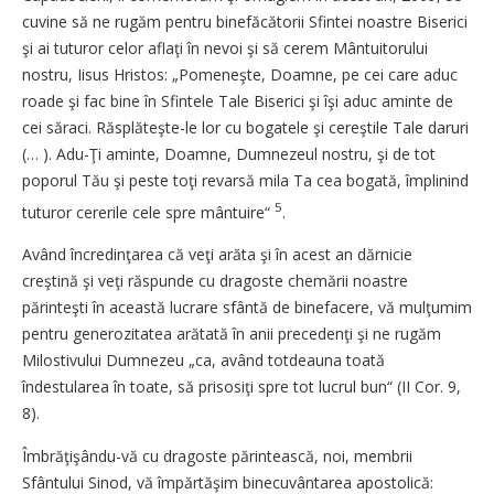
cuvine să ne rugăm pentru binefăcătorii Sfintei noastre Biserici
şi ai tuturor celor aflaţi în nevoi şi să cerem Mântuitorului
nostru, Iisus Hristos: „Pomeneşte, Doamne, pe cei care aduc
roade şi fac bine în Sfintele Tale Biserici şi îşi aduc aminte de
cei săraci. Răsplăteşte-le lor cu bogatele şi cereştile Tale daruri
(… ). Adu-Ţi aminte, Doamne, Dumnezeul nostru, şi de tot
poporul Tău şi peste toţi revarsă mila Ta cea bogată, împlinind
5
tuturor cererile cele spre mântuire“
.
Având încredinţarea că veţi arăta şi în acest an dărnicie
creştină şi veţi răspunde cu dragoste chemării noastre
părinteşti în această lucrare sfântă de binefacere, vă mulţumim
pentru generozitatea arătată în anii precedenţi şi ne rugăm
Milostivului Dumnezeu „ca, având totdeauna toată
îndestularea în toate, să prisosiţi spre tot lucrul bun“ (II Cor. 9,
8).
Îmbrăţişându-vă cu dragoste părintească, noi, membrii
Sfântului Sinod, vă împărtăşim binecuvântarea apostolică: