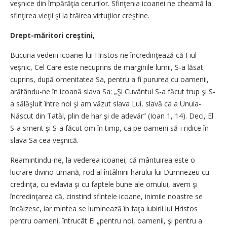
veşnice din împărăţia cerurilor. Sfinţenia icoanei ne cheamă la
sfinţirea vieţii şi la trăirea virtuţilor creştine.
Drept-măritori creştini,
Bucuria vederii icoanei lui Hristos ne încredinţează că Fiul
veşnic, Cel Care este necuprins de marginile lumii, S-a lăsat
cuprins, după omenitatea Sa, pentru a fi pururea cu oamenii,
arătându-ne în icoană slava Sa: „Şi Cuvântul S-a făcut trup şi S-
a sălăşluit între noi şi am văzut slava Lui, slavă ca a Unuia-
Născut din Tatăl, plin de har şi de adevăr“ (Ioan 1, 14). Deci, El
S-a smerit şi S-a făcut om în timp, ca pe oameni să-i ridice în
slava Sa cea veşnică.
Reamintindu-ne, la vederea icoanei, că mântuirea este o
lucrare divino-umană, rod al întâlnirii harului lui Dumnezeu cu
credinţa, cu evlavia şi cu faptele bune ale omului, avem şi
încredinţarea că, cinstind sfintele icoane, inimile noastre se
încălzesc, iar mintea se luminează în faţa iubirii lui Hristos
pentru oameni, întrucât El „pentru noi, oamenii, şi pentru a