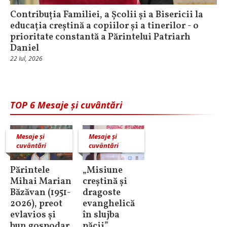
Contribuția Familiei, a Școlii și a Bisericii la
educația creștină a copiilor și a tinerilor - o
prioritate constantă a Părintelui Patriarh
Daniel
22 Iul, 2026
TOP 6 Mesaje și cuvântări
Mesaje și
Mesaje și
cuvântări
cuvântări
Părintele
„Misiune
Mihai Marian
creștină și
Băzăvan (1951-
dragoste
2026), preot
evanghelică
evlavios și
în slujba
bun gospodar
păcii”