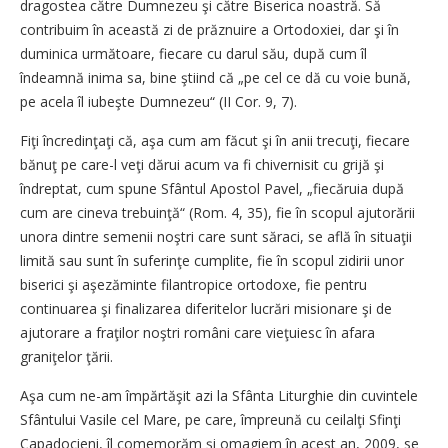
dragostea către Dumnezeu şi către Biserica noastră. Să
contribuim în această zi de prăznuire a Ortodoxiei, dar şi în
duminica următoare, fiecare cu darul său, după cum îl
îndeamnă inima sa, bine ştiind că „pe cel ce dă cu voie bună,
pe acela îl iubeşte Dumnezeu“ (II Cor. 9, 7).
Fiţi încredinţaţi că, aşa cum am făcut şi în anii trecuţi, fiecare
bănuţ pe care-l veţi dărui acum va fi chivernisit cu grijă şi
îndreptat, cum spune Sfântul Apostol Pavel, „fiecăruia după
cum are cineva trebuinţă“ (Rom. 4, 35), fie în scopul ajutorării
unora dintre semenii noştri care sunt săraci, se află în situaţii
limită sau sunt în suferinţe cumplite, fie în scopul zidirii unor
biserici şi aşezăminte filantropice ortodoxe, fie pentru
continuarea şi finalizarea diferitelor lucrări misionare şi de
ajutorare a fraţilor noştri români care vieţuiesc în afara
graniţelor ţării.
Aşa cum ne-am împărtăşit azi la Sfânta Liturghie din cuvintele
Sfântului Vasile cel Mare, pe care, împreună cu ceilalţi Sfinţi
Capadocieni, îl comemorăm şi omagiem în acest an, 2009, se