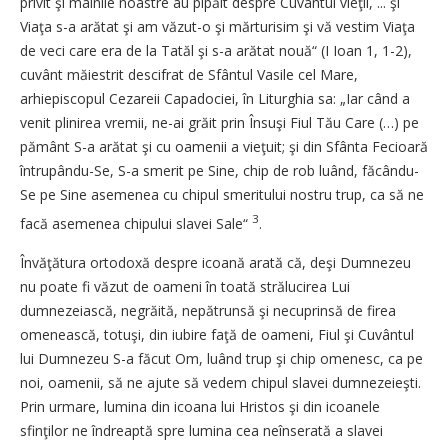
privit şi mâinile noastre au pipăit despre Cuvântul vieţii, ... şi
Viaţa s-a arătat şi am văzut-o şi mărturisim şi vă vestim Viaţa
de veci care era de la Tatăl şi s-a arătat nouă“ (I Ioan 1, 1-2),
cuvânt măiestrit descifrat de Sfântul Vasile cel Mare,
arhiepiscopul Cezareii Capadociei, în Liturghia sa: „Iar când a
venit plinirea vremii, ne-ai grăit prin Însuşi Fiul Tău Care (…) pe
pământ S-a arătat şi cu oamenii a vieţuit; şi din Sfânta Fecioară
întrupându-Se, S-a smerit pe Sine, chip de rob luând, făcându-
Se pe Sine asemenea cu chipul smeritului nostru trup, ca să ne
3
facă asemenea chipului slavei Sale“
.
Învăţătura ortodoxă despre icoană arată că, deşi Dumnezeu
nu poate fi văzut de oameni în toată strălucirea Lui
dumnezeiască, negrăită, nepătrunsă şi necuprinsă de firea
omenească, totuşi, din iubire faţă de oameni, Fiul şi Cuvântul
lui Dumnezeu S-a făcut Om, luând trup şi chip omenesc, ca pe
noi, oamenii, să ne ajute să vedem chipul slavei dumnezeieşti.
Prin urmare, lumina din icoana lui Hristos şi din icoanele
sfinţilor ne îndreaptă spre lumina cea neînserată a slavei