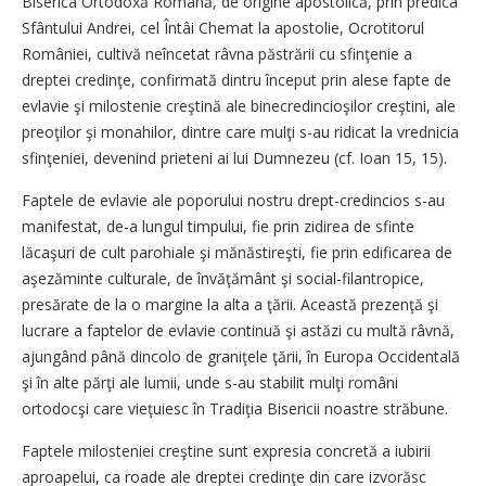
Biserica Ortodoxă Română, de origine apostolică, prin predica
Sfântului Andrei, cel Întâi Chemat la apostolie, Ocrotitorul
României, cultivă neîncetat râvna păstrării cu sfinţenie a
dreptei credinţe, confirmată dintru început prin alese fapte de
evlavie şi milostenie creştină ale binecredincioşilor creştini, ale
preoţilor şi monahilor, dintre care mulţi s-au ridicat la vrednicia
sfinţeniei, devenind prieteni ai lui Dumnezeu (cf. Ioan 15, 15).
Faptele de evlavie ale poporului nostru drept-credincios s-au
manifestat, de-a lungul timpului, fie prin zidirea de sfinte
lăcaşuri de cult parohiale şi mănăstireşti, fie prin edificarea de
aşezăminte culturale, de învăţământ şi social-filantropice,
presărate de la o margine la alta a ţării. Această prezenţă şi
lucrare a faptelor de evlavie continuă şi astăzi cu multă râvnă,
ajungând până dincolo de graniţele ţării, în Europa Occidentală
şi în alte părţi ale lumii, unde s-au stabilit mulţi români
ortodocşi care vieţuiesc în Tradiţia Bisericii noastre străbune.
Faptele milosteniei creştine sunt expresia concretă a iubirii
aproapelui, ca roade ale dreptei credinţe din care izvorăsc