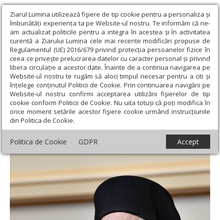
Ziarul Lumina utilizează fişiere de tip cookie pentru a personaliza și
îmbunătăți experiența ta pe Website-ul nostru. Te informăm că ne-
am actualizat politicile pentru a integra în acestea și în activitatea
curentă a Ziarului Lumina cele mai recente modificări propuse de
Regulamentul (UE) 2016/679 privind protecția persoanelor fizice în
ceea ce privește prelucrarea datelor cu caracter personal și privind
libera circulație a acestor date. Înainte de a continua navigarea pe
Website-ul nostru te rugăm să aloci timpul necesar pentru a citi și
Ziarul Lumina
›
Actualitate religioasă
›
Mesaje și cuvântări
›
înțelege conținutul Politicii de Cookie. Prin continuarea navigării pe
Rugăciune pentru Arhiepiscopul Anastasie al Albaniei
Website-ul nostru confirmi acceptarea utilizării fişierelor de tip
cookie conform Politicii de Cookie. Nu uita totuși că poți modifica în
Rugăciune pentru Arhiepiscopul Anastasie
orice moment setările acestor fişiere cookie urmând instrucțiunile
din Politica de Cookie.
al Albaniei
Politica de Cookie
GDPR
Accept