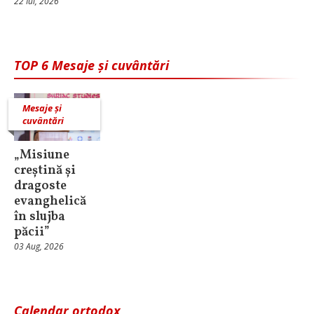
22 Iul, 2026
TOP 6 Mesaje și cuvântări
Mesaje și
cuvântări
„Misiune
creștină și
dragoste
evanghelică
în slujba
păcii”
03 Aug, 2026
Calendar ortodox