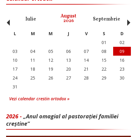
‹
›
August
Iulie
Septembrie
O
2026
L
M
M
J
V
S
D
01
02
03
04
05
06
07
08
09
10
11
12
13
14
15
16
17
18
19
20
21
22
23
24
25
26
27
28
29
30
31
Vezi calendar crestin ortodox »
2026 -
„Anul omagial al pastorației familiei
creștine”