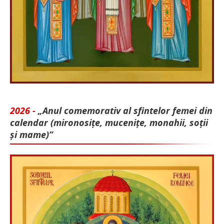
2026 -
„Anul comemorativ al sfintelor femei din
calendar (mironosițe, mu­cenițe, monahii, soții
și mame)”