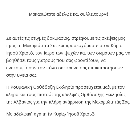
Μακαριώτατε αδελφέ και συλλειτουργέ,
Σε αυτές τις στιγμές δοκιμασίας, στρέφουμε τις σκέψεις μας
προς τη Μακαριότητά Σας και προσευχόμαστε στον Κύριο
Ιησού Χριστό, τον Ιατρό των ψυχών και των σωμάτων μας, να
βοηθήσει τους γιατρούς που σας φροντίζουν, να
ανακουφίσουν τον πόνο σας και να σας αποκαταστήσουν
στην υγεία σας.
Η Ρουμανική Ορθόδοξη Εκκλησία προσεύχεται μαζί με τον
κλήρο και τους πιστούς της αδελφής Ορθόδοξης Εκκλησίας
της Αλβανίας για την πλήρη ανάρρωση της Μακαριώτητάς Σας.
Με αδελφική αγάπη ἐν Κυρίῳ Ἰησοῦ Χριστῷ,