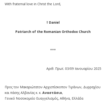
With fraternal love in Christ the Lord,
† Daniel
Patriarch of the Romanian Orthodox Church
***
Αριθ. Πρωτ. 03/09 Ιανουαρίου 2025
Προς τον Μακαριώτατον Αρχιεπίσκοπον Τιράνων, Δυρραχίου
και πάσης Αλβανίας κ. κ.
Αναστάσιο
,
Γενικό Νοσοκομείο Ευαγγελισμός, Αθήνα, Ελλάδα