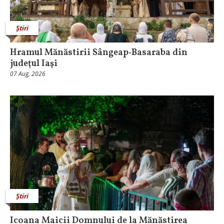
Știri
Hramul Mănăstirii Sângeap‑Basaraba din
judeţul Iaşi
07 Aug, 2026
Știri
Icoana Maicii Domnului de la Mănăstirea