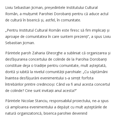
Liviu Sebastian Jicman, președintele Institutului Cultural
Român, a mulțumit Parohiei Dorobanți pentru că aduce actul
de cultură în biserică și, astfel, în comunitate.
„Pentru Institutul Cultural Român este firesc să fim implicați și
aproape de comunitatea în care suntem prezenți”, a spus Liviu
Sebastian Jicman.
Părintele paroh Zaharia Gheorghe a subliniat că organizarea și
desfășurarea concertului de colinde de la Parohia Dorobanți
constituie deja o tradiție pentru comunitate, mult așteptată,
dorită și iubită la nivelul comunității parohiale: „Cu săptămâni
înaintea desfășurării evenimentului s‑a simțit forfota
întrebărilor printre credincioși: Când va fi anul acesta concertul
de colinde? Cine sunt invitații anul acesta?”
Părintele Nicolae Stanciu, responsabilul proiectului, ne‑a spus
că amploarea evenimentului a depășit cu mult așteptările de
natură organizatorică, biserica parohiei devenind