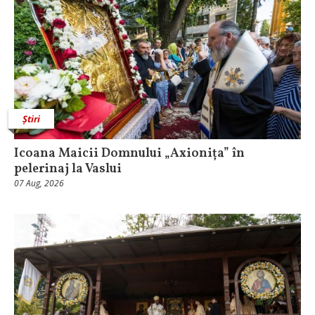
Știri
Icoana Maicii Domnului „Axionița” în
pelerinaj la Vaslui
07 Aug, 2026