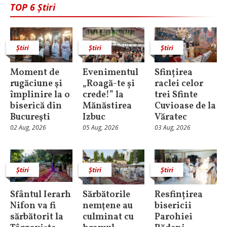
TOP 6 Știri
Știri
Știri
Știri
Moment de
Evenimentul
Sfințirea
rugăciune şi
„Roagă-te și
raclei celor
împlinire la o
crede!” la
trei Sfinte
biserică din
Mănăstirea
Cuvioase de la
Bucureşti
Izbuc
Văratec
02 Aug, 2026
05 Aug, 2026
03 Aug, 2026
Știri
Știri
Știri
Sfântul Ierarh
Sărbătorile
Resfințirea
Nifon va fi
nemţene au
bisericii
sărbătorit la
culminat cu
Parohiei