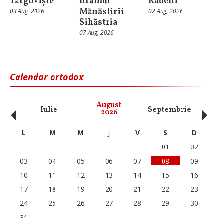
Târgoviște
hramul
Rădeni
Mănăstirii
03 Aug, 2026
02 Aug, 2026
Sihăstria
07 Aug, 2026
Calendar ortodox
‹
›
August
Iulie
Septembrie
O
2026
L
M
M
J
V
S
D
01
02
03
04
05
06
07
08
09
10
11
12
13
14
15
16
17
18
19
20
21
22
23
24
25
26
27
28
29
30
31