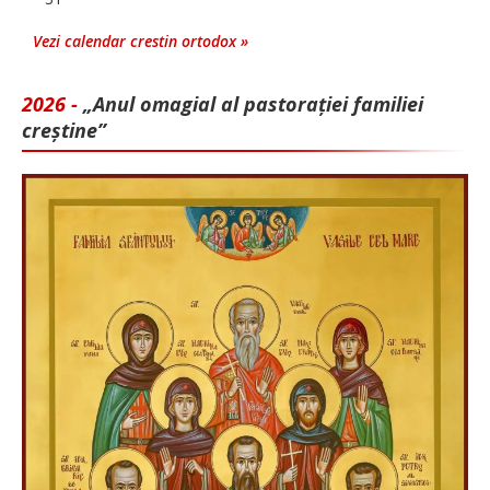
Vezi calendar crestin ortodox »
2026 -
„Anul omagial al pastorației familiei
creștine”