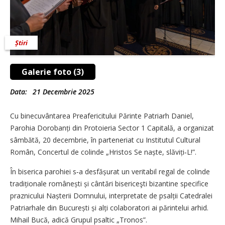
Știri
Galerie foto (3)
Data:
21 Decembrie 2025
Cu binecuvântarea Preafericitului Părinte Patriarh Daniel,
Parohia Dorobanți din Protoieria Sector 1 Capitală, a organizat
sâmbătă, 20 decembrie, în parteneriat cu Institutul Cultural
Român, Concertul de colinde „Hristos Se naște, slăviți‑L!”.
În biserica parohiei s‑a desfășurat un veritabil regal de colinde
tradiționale românești și cântări bisericeşti bizantine specifice
praznicului Nașterii Domnului, interpretate de psalții Catedralei
Patriarhale din București și alți colaboratori ai părintelui arhid.
Mihail Bucă, adică Grupul psaltic „Tronos”.