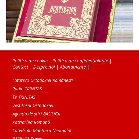
Politica de cookie
|
Politica de confidențialitate
|
Contact
|
Despre noi
|
Abonamente
|
Fototeca Ortodoxiei Românești
Radio TRINITAS
TV TRINITAS
Vestitorul Ortodoxiei
Agenţia de ştiri BASILICA
Patriarhia Română
Catedrala Mântuirii Neamului
BASILICA Travel