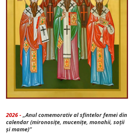
2026 -
„Anul comemorativ al sfintelor femei din
calendar (mironosițe, mu­cenițe, monahii, soții
și mame)”