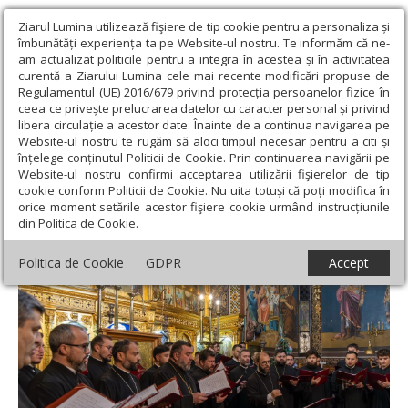
Ziarul Lumina utilizează fişiere de tip cookie pentru a personaliza și
îmbunătăți experiența ta pe Website-ul nostru. Te informăm că ne-
am actualizat politicile pentru a integra în acestea și în activitatea
curentă a Ziarului Lumina cele mai recente modificări propuse de
Regulamentul (UE) 2016/679 privind protecția persoanelor fizice în
ceea ce privește prelucrarea datelor cu caracter personal și privind
libera circulație a acestor date. Înainte de a continua navigarea pe
Website-ul nostru te rugăm să aloci timpul necesar pentru a citi și
Ziarul Lumina
›
Actualitate religioasă
›
Știri
›
Bucuria colindelor
înțelege conținutul Politicii de Cookie. Prin continuarea navigării pe
la Parohia Dorobanți din București
Website-ul nostru confirmi acceptarea utilizării fişierelor de tip
cookie conform Politicii de Cookie. Nu uita totuși că poți modifica în
Bucuria colindelor la Parohia Dorobanți din
orice moment setările acestor fişiere cookie urmând instrucțiunile
din Politica de Cookie.
București
Politica de Cookie
GDPR
Accept