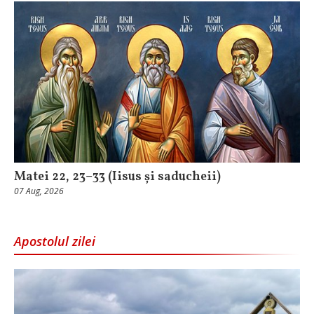
Matei 22, 23–33 (Iisus și saducheii)
07 Aug, 2026
Apostolul zilei