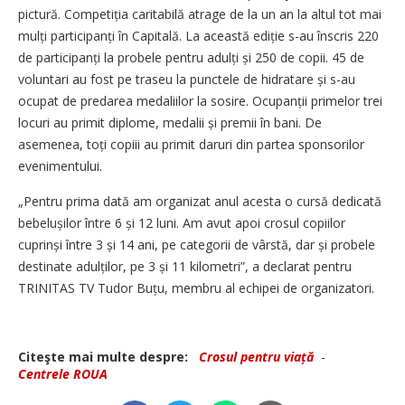
pictură. Competiția caritabilă atrage de la un an la altul tot mai
mulți participanți în Capitală. La această ediție s-au înscris 220
de participanți la probele pentru adulți și 250 de copii. 45 de
voluntari au fost pe traseu la punctele de hidratare și s-au
ocupat de predarea medaliilor la sosire. Ocupanții primelor trei
locuri au primit diplome, medalii și premii în bani. De
asemenea, toți copiii au primit daruri din partea sponsorilor
evenimentului.
„Pentru prima dată am organizat anul acesta o cursă dedicată
bebelușilor între 6 și 12 luni. Am avut apoi crosul copiilor
cuprinși între 3 și 14 ani, pe categorii de vârstă, dar și probele
destinate adulților, pe 3 și 11 kilometri”, a declarat pentru
TRINITAS TV Tudor Buțu, membru al echipei de organizatori.
Citeşte mai multe despre:
Crosul pentru viață
-
Centrele ROUA