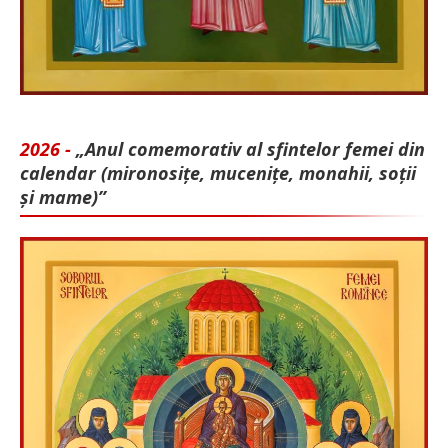
2026 -
„Anul comemorativ al sfintelor femei din
calendar (mironosițe, mu­cenițe, monahii, soții
și mame)”