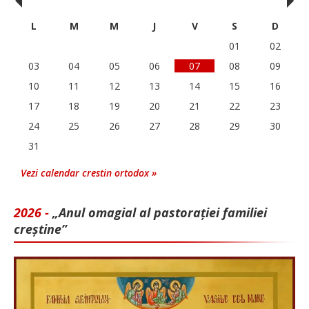
‹
›
L
M
M
J
V
S
D
01
02
03
04
05
06
07
08
09
10
11
12
13
14
15
16
17
18
19
20
21
22
23
24
25
26
27
28
29
30
31
Vezi calendar crestin ortodox »
2026 -
„Anul omagial al pastorației familiei
creștine”