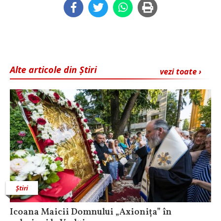
Alte articole din Știri
vezi toate ›
Știri
Icoana Maicii Domnului „Axionița” în