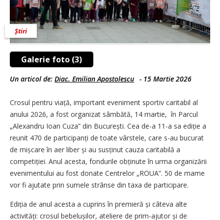
Știri
Galerie foto (3)
Un articol de:
Diac. Emilian Apostolescu
-
15 Martie 2026
Crosul pentru viață, important eveniment sportiv caritabil al
anului 2026, a fost organizat sâmbătă, 14 martie, în Parcul
„Alexandru Ioan Cuza” din București. Cea de-a 11-a sa ediție a
reunit 470 de participanți de toate vârstele, care s-au bucurat
de mișcare în aer liber și au susținut cauza caritabilă a
competiției. Anul acesta, fondurile obținute în urma organizării
evenimentului au fost donate Centrelor „ROUA”. 50 de mame
vor fi ajutate prin sumele strânse din taxa de participare.
Ediția de anul acesta a cuprins în premieră și câteva alte
activități: crosul bebelușilor, ateliere de prim-ajutor și de