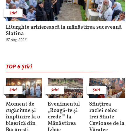
Știri
Liturghie arhierească la mănăstirea suceveană
Slatina
07 Aug, 2026
TOP 6 Știri
Știri
Știri
Știri
Moment de
Evenimentul
Sfințirea
rugăciune şi
„Roagă-te și
raclei celor
împlinire la o
crede!” la
trei Sfinte
biserică din
Mănăstirea
Cuvioase de la
Bucureşti
Izbuc
Văratec