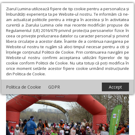
Ziarul Lumina utilizează fişiere de tip cookie pentru a personaliza și
îmbunătăți experiența ta pe Website-ul nostru. Te informăm că ne-
am actualizat politicile pentru a integra în acestea și în activitatea
curentă a Ziarului Lumina cele mai recente modificări propuse de
Regulamentul (UE) 2016/679 privind protecția persoanelor fizice în
ceea ce privește prelucrarea datelor cu caracter personal și privind
libera circulație a acestor date. Înainte de a continua navigarea pe
Website-ul nostru te rugăm să aloci timpul necesar pentru a citi și
Ziarul Lumina
›
Actualitate religioasă
›
Știri
›
Crosul pentru viață
înțelege conținutul Politicii de Cookie. Prin continuarea navigării pe
la a 11-a ediție
Website-ul nostru confirmi acceptarea utilizării fişierelor de tip
cookie conform Politicii de Cookie. Nu uita totuși că poți modifica în
Crosul pentru viață la a 11-a ediție
orice moment setările acestor fişiere cookie urmând instrucțiunile
din Politica de Cookie.
Politica de Cookie
GDPR
Accept