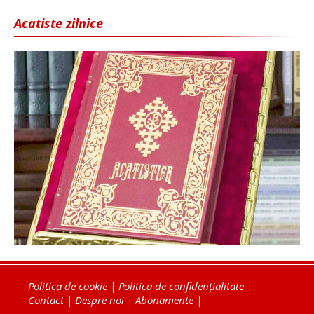
Acatiste zilnice
Politica de cookie
|
Politica de confidențialitate
|
Contact
|
Despre noi
|
Abonamente
|