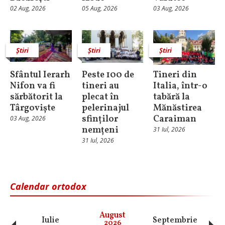
02 Aug, 2026
05 Aug, 2026
03 Aug, 2026
Știri
Știri
Știri
Sfântul Ierarh
Peste 100 de
Tineri din
Nifon va fi
tineri au
Italia, într-o
sărbătorit la
plecat în
tabără la
Târgoviște
pelerinajul
Mănăstirea
sfinților
Caraiman
03 Aug, 2026
nemțeni
31 Iul, 2026
31 Iul, 2026
Calendar ortodox
August
Iulie
Septembrie
O
2026