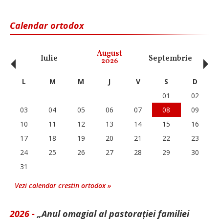
Calendar ortodox
‹
›
August
Iulie
Septembrie
O
2026
L
M
M
J
V
S
D
01
02
03
04
05
06
07
08
09
10
11
12
13
14
15
16
17
18
19
20
21
22
23
24
25
26
27
28
29
30
31
Vezi calendar crestin ortodox »
2026 -
„Anul omagial al pastorației familiei