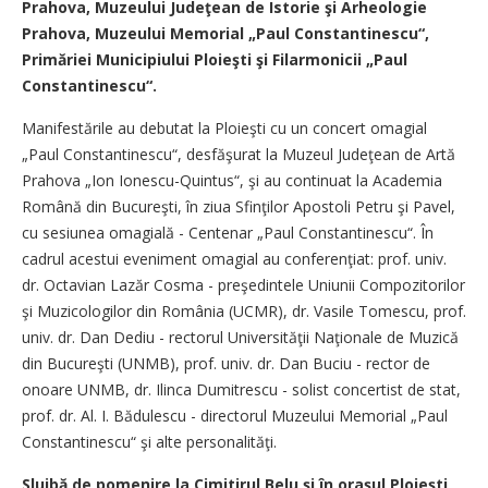
Prahova, Muzeului Judeţean de Istorie şi Arheologie
Prahova, Muzeului Memorial „Paul Constantinescu“,
Primăriei Municipiului Ploieşti şi Filarmonicii „Paul
Constantinescu“.
Manifestările au debutat la Ploieşti cu un concert omagial
„Paul Constantinescu“, desfăşurat la Muzeul Judeţean de Artă
Prahova „Ion Ionescu-Quintus“, şi au continuat la Academia
Română din Bucureşti, în ziua Sfinţilor Apostoli Petru şi Pavel,
cu sesiunea omagială - Centenar „Paul Constantinescu“. În
cadrul acestui eveniment omagial au conferenţiat: prof. univ.
dr. Octavian Lazăr Cosma - preşedintele Uniunii Compozitorilor
şi Muzicologilor din România (UCMR), dr. Vasile Tomescu, prof.
univ. dr. Dan Dediu - rectorul Universităţii Naţionale de Muzică
din Bucureşti (UNMB), prof. univ. dr. Dan Buciu - rector de
onoare UNMB, dr. Ilinca Dumitrescu - solist concertist de stat,
prof. dr. Al. I. Bădulescu - directorul Muzeului Memorial „Paul
Constantinescu“ şi alte personalităţi.
Slujbă de pomenire la Cimitirul Belu şi în oraşul Ploieşti