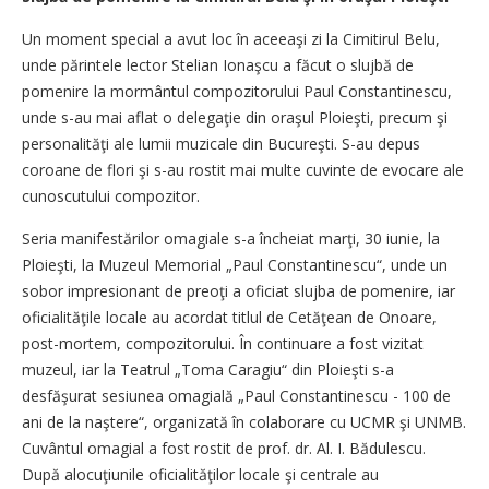
Un moment special a avut loc în aceeaşi zi la Cimitirul Belu,
unde părintele lector Stelian Ionaşcu a făcut o slujbă de
pomenire la mormântul compozitorului Paul Constantinescu,
unde s-au mai aflat o delegaţie din oraşul Ploieşti, precum şi
personalităţi ale lumii muzicale din Bucureşti. S-au depus
coroane de flori şi s-au rostit mai multe cuvinte de evocare ale
cunoscutului compozitor.
Seria manifestărilor omagiale s-a încheiat marţi, 30 iunie, la
Ploieşti, la Muzeul Memorial „Paul Constantinescu“, unde un
sobor impresionant de preoţi a oficiat slujba de pomenire, iar
oficialităţile locale au acordat titlul de Cetăţean de Onoare,
post-mortem, compozitorului. În continuare a fost vizitat
muzeul, iar la Teatrul „Toma Caragiu“ din Ploieşti s-a
desfăşurat sesiunea omagială „Paul Constantinescu - 100 de
ani de la naştere“, organizată în colaborare cu UCMR şi UNMB.
Cuvântul omagial a fost rostit de prof. dr. Al. I. Bădulescu.
După alocuţiunile oficialităţilor locale şi centrale au