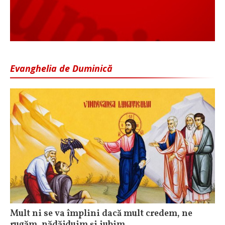
Evanghelia de Duminică
Mult ni se va împlini dacă mult credem, ne
rugăm, nădăjduim și iubim