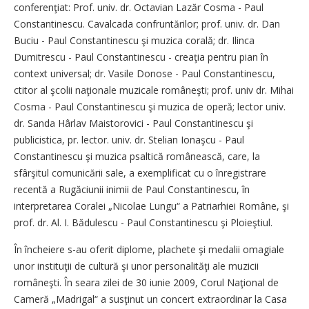
conferenţiat: Prof. univ. dr. Octavian Lazăr Cosma - Paul
Constantinescu. Cavalcada confruntărilor; prof. univ. dr. Dan
Buciu - Paul Constantinescu şi muzica corală; dr. Ilinca
Dumitrescu - Paul Constantinescu - creaţia pentru pian în
context universal; dr. Vasile Donose - Paul Constantinescu,
ctitor al şcolii naţionale muzicale româneşti; prof. univ dr. Mihai
Cosma - Paul Constantinescu şi muzica de operă; lector univ.
dr. Sanda Hârlav Maistorovici - Paul Constantinescu şi
publicistica, pr. lector. univ. dr. Stelian Ionaşcu - Paul
Constantinescu şi muzica psaltică românească, care, la
sfârşitul comunicării sale, a exemplificat cu o înregistrare
recentă a Rugăciunii inimii de Paul Constantinescu, în
interpretarea Coralei „Nicolae Lungu“ a Patriarhiei Române, şi
prof. dr. Al. I. Bădulescu - Paul Constantinescu şi Ploieştiul.
În încheiere s-au oferit diplome, plachete şi medalii omagiale
unor instituţii de cultură şi unor personalităţi ale muzicii
româneşti. În seara zilei de 30 iunie 2009, Corul Naţional de
Cameră „Madrigal“ a susţinut un concert extraordinar la Casa