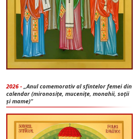
2026 -
„Anul comemorativ al sfintelor femei din
calendar (mironosițe, mu­cenițe, monahii, soții
și mame)”