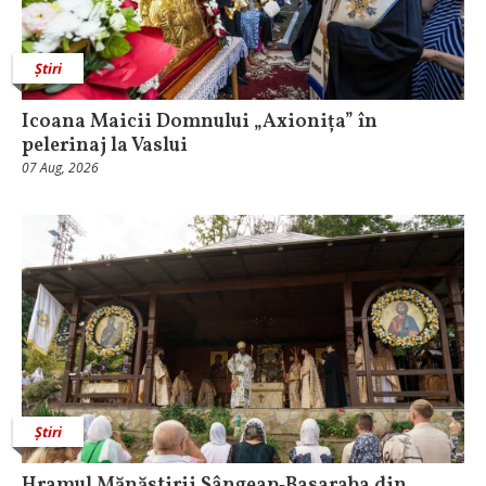
Știri
Icoana Maicii Domnului „Axionița” în
pelerinaj la Vaslui
07 Aug, 2026
Știri
Hramul Mănăstirii Sângeap‑Basaraba din