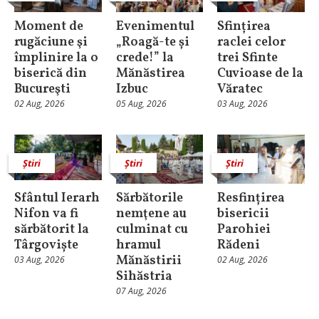
Moment de
Evenimentul
Sfințirea
rugăciune şi
„Roagă-te și
raclei celor
împlinire la o
crede!” la
trei Sfinte
biserică din
Mănăstirea
Cuvioase de la
Bucureşti
Izbuc
Văratec
02 Aug, 2026
05 Aug, 2026
03 Aug, 2026
Știri
Știri
Știri
Sfântul Ierarh
Sărbătorile
Resfințirea
Nifon va fi
nemţene au
bisericii
sărbătorit la
culminat cu
Parohiei
Târgoviște
hramul
Rădeni
Mănăstirii
03 Aug, 2026
02 Aug, 2026
Sihăstria
07 Aug, 2026