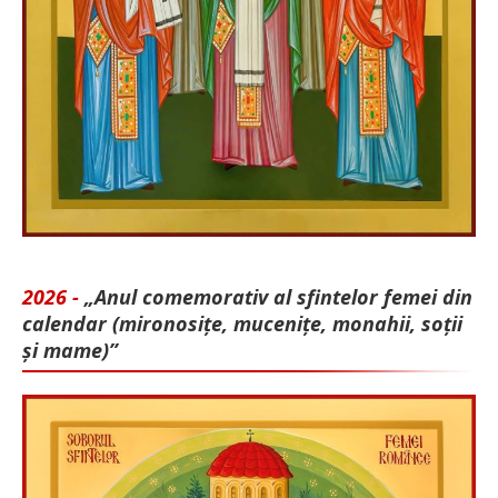
2026 -
„Anul comemorativ al sfintelor femei din
calendar (mironosițe, mu­cenițe, monahii, soții
și mame)”