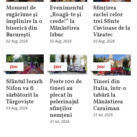
Moment de
Evenimentul
Sfințirea
rugăciune şi
„Roagă-te și
raclei celor
împlinire la o
crede!” la
trei Sfinte
biserică din
Mănăstirea
Cuvioase de la
Bucureşti
Izbuc
Văratec
02 Aug, 2026
05 Aug, 2026
03 Aug, 2026
Știri
Știri
Știri
Sfântul Ierarh
Peste 100 de
Tineri din
Nifon va fi
tineri au
Italia, într-o
sărbătorit la
plecat în
tabără la
Târgoviște
pelerinajul
Mănăstirea
sfinților
Caraiman
03 Aug, 2026
nemțeni
31 Iul, 2026
31 Iul, 2026