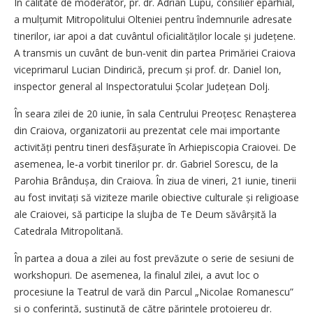
În calitate de moderator, pr. dr. Adrian Lupu, consilier eparhial,
a mulțumit Mitropolitului Olteniei pentru îndemnurile adresate
tinerilor, iar apoi a dat cuvântul oficialităților locale și județene.
A transmis un cuvânt de bun‑venit din partea Primăriei Craiova
viceprimarul Lucian Dindirică, precum și prof. dr. Daniel Ion,
inspector general al Inspectoratului Școlar Județean Dolj.
În seara zilei de 20 iunie, în sala Centrului Preoțesc Renașterea
din Craiova, organizatorii au prezentat cele mai importante
activități pentru tineri desfășurate în Arhiepiscopia Craiovei. De
asemenea, le‑a vorbit tinerilor pr. dr. Gabriel Sorescu, de la
Parohia Brândușa, din Craiova. În ziua de vineri, 21 iunie, tinerii
au fost invitați să viziteze marile obiective culturale și religioase
ale Craiovei, să participe la slujba de Te Deum săvârșită la
Catedrala Mitropolitană.
În partea a doua a zilei au fost prevăzute o serie de sesiuni de
workshopuri. De asemenea, la finalul zilei, a avut loc o
procesiune la Teatrul de vară din Parcul „Nicolae Romanescu”
și o conferință, susținută de către părintele protoiereu dr.