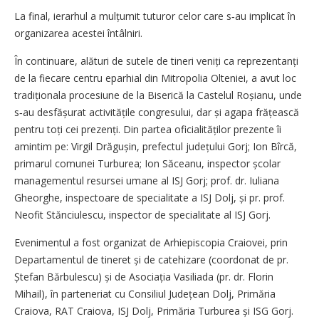
La final, ierarhul a mulțumit tuturor celor care s‑au implicat în
organizarea acestei întâlniri.
În continuare, alături de sutele de tineri veniți ca reprezentanți
de la fiecare centru eparhial din Mitropolia Olteniei, a avut loc
tradiționala procesiune de la Biserică la Castelul Roșianu, unde
s‑au desfășurat activitățile congresului, dar și agapa frățească
pentru toți cei prezenți. Din partea oficialităților prezente îi
amintim pe: Virgil Drăgușin, prefectul județului Gorj; Ion Bîrcă,
primarul comunei Turburea; Ion Săceanu, inspector școlar
managementul resursei umane al ISJ Gorj; prof. dr. Iuliana
Gheorghe, inspectoare de specialitate a ISJ Dolj, și pr. prof.
Neofit Stănciulescu, inspector de specialitate al ISJ Gorj.
Evenimentul a fost organizat de Arhiepiscopia Craiovei, prin
Departamentul de tineret și de catehizare (coordonat de pr.
Ștefan Bărbulescu) și de Asociația Vasiliada (pr. dr. Florin
Mihail), în parteneriat cu Consiliul Județean Dolj, Primăria
Craiova, RAT Craiova, ISJ Dolj, Primăria Turburea și ISG Gorj.