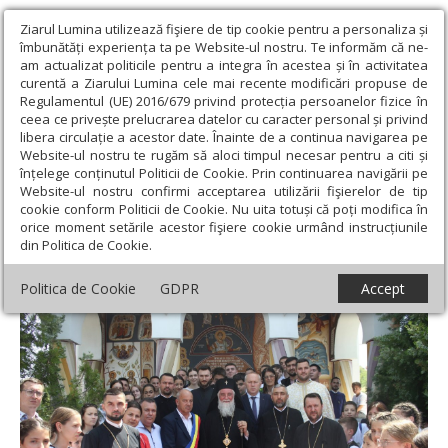
Ziarul Lumina utilizează fişiere de tip cookie pentru a personaliza și
îmbunătăți experiența ta pe Website-ul nostru. Te informăm că ne-
am actualizat politicile pentru a integra în acestea și în activitatea
curentă a Ziarului Lumina cele mai recente modificări propuse de
Regulamentul (UE) 2016/679 privind protecția persoanelor fizice în
ceea ce privește prelucrarea datelor cu caracter personal și privind
libera circulație a acestor date. Înainte de a continua navigarea pe
Website-ul nostru te rugăm să aloci timpul necesar pentru a citi și
Ziarul Lumina
›
Actualitate religioasă
›
Știri
›
Congresul Tinerilor
înțelege conținutul Politicii de Cookie. Prin continuarea navigării pe
Creștini Ortodocși din Oltenia
Website-ul nostru confirmi acceptarea utilizării fişierelor de tip
cookie conform Politicii de Cookie. Nu uita totuși că poți modifica în
Congresul Tinerilor Creștini Ortodocși din
orice moment setările acestor fişiere cookie urmând instrucțiunile
din Politica de Cookie.
Oltenia
Politica de Cookie
GDPR
Accept