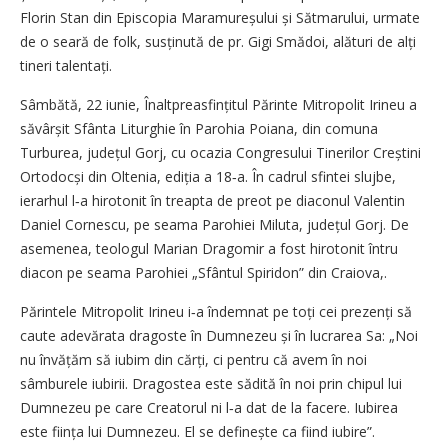
Florin Stan din Episcopia Maramureșului și Sătmarului, urmate
de o seară de folk, susținută de pr. Gigi Smădoi, alături de alți
tineri talentați.
Sâmbătă, 22 iunie, Înaltpreasfințitul Părinte Mitropolit Irineu a
săvârșit Sfânta Liturghie în Parohia Poiana, din comuna
Turburea, județul Gorj, cu ocazia Congresului Tinerilor Creștini
Ortodocși din Oltenia, ediția a 18‑a. În cadrul sfintei slujbe,
ierarhul l‑a hirotonit în treapta de preot pe diaconul Valentin
Daniel Cornescu, pe seama Parohiei Miluta, județul Gorj. De
asemenea, teologul Marian Dragomir a fost hirotonit întru
diacon pe seama Parohiei „Sfântul Spiridon” din Craiova,.
Părintele Mitropolit Irineu i‑a îndemnat pe toți cei prezenți să
caute adevărata dragoste în Dumnezeu și în lucrarea Sa: „Noi
nu învățăm să iubim din cărți, ci pentru că avem în noi
sâmburele iubirii. Dragostea este sădită în noi prin chipul lui
Dumnezeu pe care Creatorul ni l‑a dat de la facere. Iubirea
este ființa lui Dumnezeu. El se definește ca fiind iubire”.