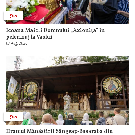
Știri
Icoana Maicii Domnului „Axionița” în
pelerinaj la Vaslui
07 Aug, 2026
Știri
Hramul Mănăstirii Sângeap‑Basaraba din