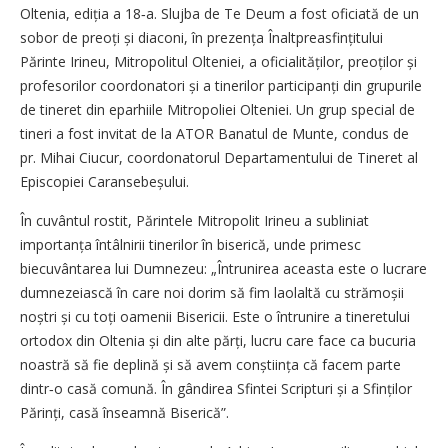
Oltenia, ediția a 18‑a. Slujba de Te Deum a fost oficiată de un
sobor de preoți și diaconi, în prezența Înaltpreasfințitului
Părinte Irineu, Mitropolitul Olteniei, a oficialităților, preoților și
profesorilor coordonatori și a tinerilor participanți din grupurile
de tineret din eparhiile Mitropoliei Olteniei. Un grup special de
tineri a fost invitat de la ATOR Banatul de Munte, condus de
pr. Mihai Ciucur, coordonatorul Departamentului de Tineret al
Episcopiei Caransebeșului.
În cuvântul rostit, Părintele Mitropolit Irineu a subliniat
importanța întâlnirii tinerilor în biserică, unde primesc
biecuvântarea lui Dumnezeu: „Întrunirea aceasta este o lucrare
dumnezeiască în care noi dorim să fim laolaltă cu strămoșii
noștri și cu toți oamenii Bisericii. Este o întrunire a tineretului
ortodox din Oltenia și din alte părți, lucru care face ca bucuria
noastră să fie deplină și să avem conștiința că facem parte
dintr‑o casă comună. În gândirea Sfintei Scripturi și a Sfinților
Părinți, casă înseamnă Biserică”.