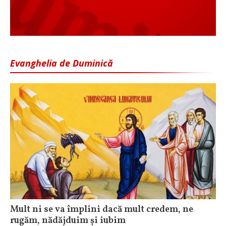
Evanghelia de Duminică
Mult ni se va împlini dacă mult credem, ne
rugăm, nădăjduim și iubim