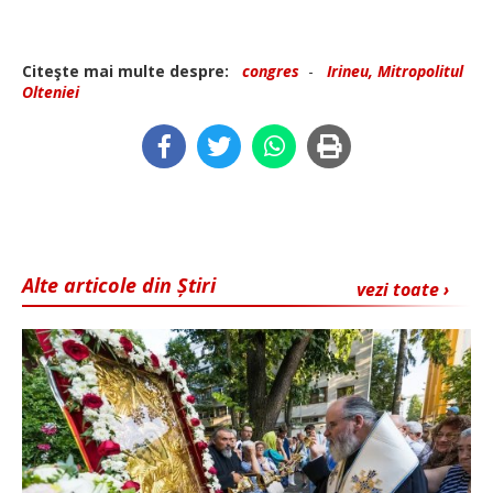
Citeşte mai multe despre:
congres
-
Irineu, Mitropolitul
Olteniei
Alte articole din Știri
vezi toate ›