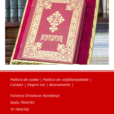
Politica de cookie
|
Politica de confidențialitate
|
Contact
|
Despre noi
|
Abonamente
|
Fototeca Ortodoxiei Românești
Radio TRINITAS
TV TRINITAS