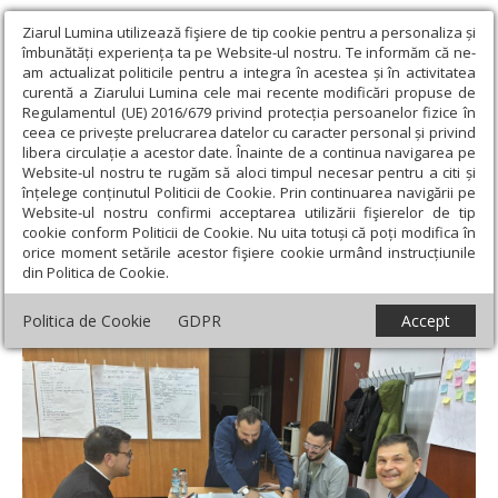
Ziarul Lumina utilizează fişiere de tip cookie pentru a personaliza și
îmbunătăți experiența ta pe Website-ul nostru. Te informăm că ne-
am actualizat politicile pentru a integra în acestea și în activitatea
curentă a Ziarului Lumina cele mai recente modificări propuse de
Regulamentul (UE) 2016/679 privind protecția persoanelor fizice în
ceea ce privește prelucrarea datelor cu caracter personal și privind
libera circulație a acestor date. Înainte de a continua navigarea pe
Website-ul nostru te rugăm să aloci timpul necesar pentru a citi și
Ziarul Lumina
›
Actualitate religioasă
›
Știri
›
Curs pentru
înțelege conținutul Politicii de Cookie. Prin continuarea navigării pe
consilieri în domeniul adicțiilor organizat de Federația Filantropia
Website-ul nostru confirmi acceptarea utilizării fişierelor de tip
cookie conform Politicii de Cookie. Nu uita totuși că poți modifica în
Curs pentru consilieri în domeniul adicțiilor
orice moment setările acestor fişiere cookie urmând instrucțiunile
din Politica de Cookie.
organizat de Federația Filantropia
Politica de Cookie
GDPR
Accept