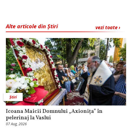
Alte articole din Știri
vezi toate ›
Știri
Icoana Maicii Domnului „Axionița” în
pelerinaj la Vaslui
07 Aug, 2026