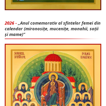
2026 -
„Anul comemorativ al sfintelor femei din
calendar (mironosițe, mu­cenițe, monahii, soții
și mame)”