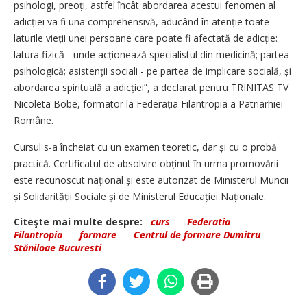
psihologi, preoți, astfel încât abordarea acestui fenomen al
adicției va fi una comprehensivă, aducând în atenție toate
laturile vieții unei persoane care poate fi afectată de adicție:
latura fizică - unde acționează specialistul din medicină; partea
psihologică; asistenții sociali - pe partea de implicare socială, și
abordarea spirituală a adicției”, a declarat pentru TRINITAS TV
Nicoleta Bobe, formator la Federația Filantropia a Patriarhiei
Române.
Cursul s-a încheiat cu un examen teoretic, dar și cu o probă
practică. Certificatul de absolvire obținut în urma promovării
este recunoscut național și este autorizat de Ministerul Muncii
și Solidarității Sociale și de Ministerul Educației Naționale.
Citeşte mai multe despre:
curs
-
Federatia
Filantropia
-
formare
-
Centrul de formare Dumitru
Stăniloae Bucuresti