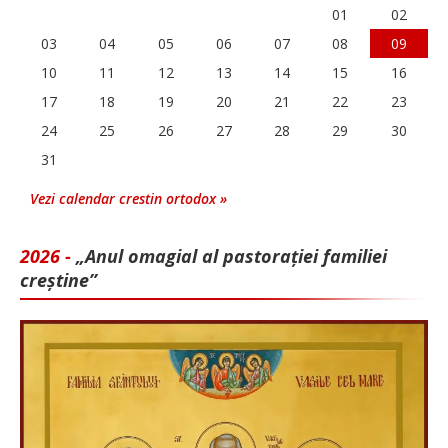
01
02
03
04
05
06
07
08
09
10
11
12
13
14
15
16
17
18
19
20
21
22
23
24
25
26
27
28
29
30
31
Vezi calendar crestin ortodox »
2026 -
„Anul omagial al pastorației familiei
creștine”