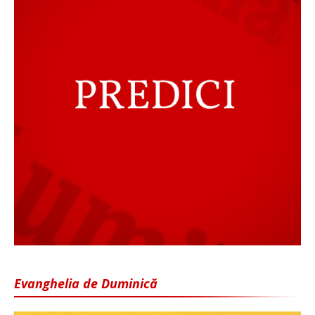
Evanghelia de Duminică