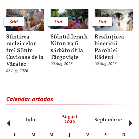
Știri
Știri
Știri
Sfințirea
Sfântul Ierarh
Resfințirea
raclei celor
Nifon va fi
bisericii
trei Sfinte
sărbătorit la
Parohiei
Cuvioase de la
Târgoviște
Rădeni
Văratec
03 Aug, 2026
02 Aug, 2026
03 Aug, 2026
Calendar ortodox
‹
›
August
Iulie
Septembrie
O
2026
L
M
M
J
V
S
D