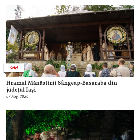
Știri
Hramul Mănăstirii Sângeap‑Basaraba din
judeţul Iaşi
07 Aug, 2026