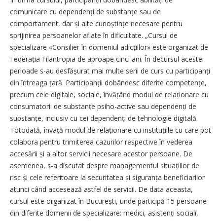
comunicare cu dependenți de substanțe sau de
comportament, dar și alte cunoș­tințe necesare pentru
sprijinirea persoanelor aflate în dificultate. „Cursul de
specializare «Consilier în domeniul adicțiilor» este organizat de
Federația Filantropia de aproape cinci ani. În decursul acestei
perioade s-au desfășurat mai multe serii de curs cu participanți
din întreaga țară. Participanții dobândesc diferite competențe,
precum cele digitale, sociale, învățând modul de relaționare cu
consumatorii de substanțe psiho-active sau dependenți de
substanțe, inclusiv cu cei dependenți de tehnologie digitală.
Totodată, învață modul de relaționare cu instituțiile cu care pot
colabora pentru trimiterea cazurilor respective în vederea
accesării și a altor servicii necesare acestor persoane. De
asemenea, s-a discutat despre managementul situa­țiilor de
risc și cele referitoare la securitatea și siguranța beneficiarilor
atunci când accesează astfel de servicii. De data aceasta,
cursul este organizat în București, unde participă 15 persoane
din diferite domenii de specializare: medici, asistenți sociali,