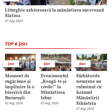
Liturghie arhierească la mănăstirea suceveană
Slatina
07 Aug, 2026
TOP 6 Știri
Știri
Știri
Știri
Moment de
Evenimentul
Sărbătorile
rugăciune şi
„Roagă-te și
nemţene au
împlinire la o
crede!” la
culminat cu
biserică din
Mănăstirea
hramul
Bucureşti
Izbuc
Mănăstirii
Sihăstria
02 Aug, 2026
05 Aug, 2026
07 Aug, 2026