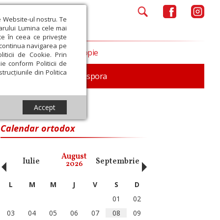
e Website-ul nostru. Te
iarului Lumina cele mai
ce în ceea ce privește
a continua navigarea pe
Opinii
Filantropie
iticii de Cookie. Prin
ie conform Politicii de
trucțiunile din Politica
In memoriam
Diaspora
Accept
Calendar ortodox
‹
›
August
Iulie
Septembrie
Octombrie
Noiembri
2026
L
M
M
J
V
S
D
01
02
03
04
05
06
07
08
09