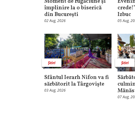
Moment de rugăciune şi
Evenim
împlinire la o biserică
crede!
din Bucureşti
Izbuc
02 Aug, 2026
05 Aug, 2
Știri
Știri
Sfântul Ierarh Nifon va fi
Sărbăt
sărbătorit la Târgoviște
culmin
Mănăst
03 Aug, 2026
07 Aug, 2