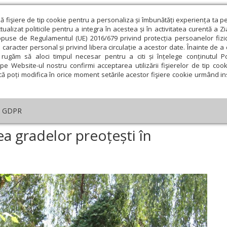
ză fişiere de tip cookie pentru a personaliza și îmbunătăți experiența ta p
alizat politicile pentru a integra în acestea și în activitatea curentă a Z
opuse de Regulamentul (UE) 2016/679 privind protecția persoanelor fizi
 caracter personal și privind libera circulație a acestor date. Înainte de 
eologie și spiritualitate
Educaţie și Cultură
Societate
rugăm să aloci timpul necesar pentru a citi și înțelege conținutul Pol
pe Website-ul nostru confirmi acceptarea utilizării fişierelor de tip cook
că poți modifica în orice moment setările acestor fişiere cookie urmând ins
An omagial
Comunicate de presă
Documentar
GDPR
rsuri pentru obținerea gradelor preoțești în Mitropolia Olteniei
a gradelor preoțești în
ie
Februarie
Martie
Aprilie
Mai
Iunie