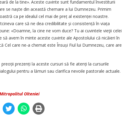
ară de la tine». Aceste cuvinte sunt fundamentul învestiturii
e care se naște din această chemare a lui Dumnezeu. Primim
astră ca pe idealul cel mai de preț al existenței noastre.
cineva care să ne dea credibilitate și consis­tență în viața
une: «Doamne, la cine ne vom duce? Tu ai cuvintele vieţii celei
ie să avem în minte aceste cuvinte ale Apostolului că nicăieri în
 Cel care ne-a chemat este Însuși Fiul lui Dumnezeu, care are
 preoții prezenți la aceste cursuri să fie atenți la cursurile
dialogului pentru a lămuri sau clarifica nevoile pastorale actuale.
 Mitropolitul Olteniei