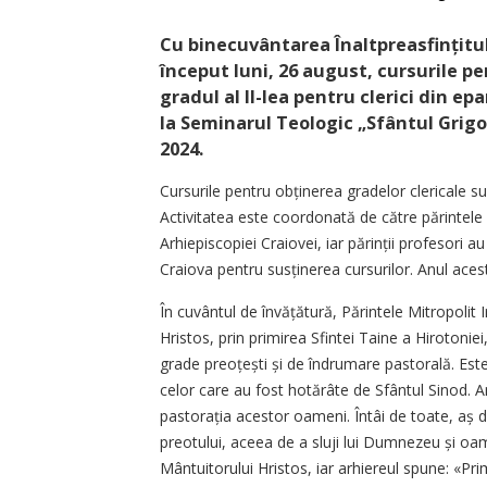
Cu binecuvântarea Înaltprea­sfin­țitul
început luni, 26 august, cursurile pe
gradul al II-lea pentru clerici din ep
la Seminarul Teologic „Sfântul Grigo
2024.
Cursurile pentru obținerea gradelor clericale su
Activitatea este coordonată de către părintele 
Arhiepiscopiei Craiovei, iar părinții profesori 
Craiova pentru susținerea cursurilor. Anul aces
În cuvântul de învățătură, Părintele Mitropolit I
Hristos, prin primirea Sfintei Taine a Hirotoniei
grade preoțești și de îndrumare pastorală. Est
celor care au fost hotărâte de Sfântul Sinod. A
pastorația acestor oameni. Întâi de toate, aș
preotului, aceea de a sluji lui Dumnezeu și oa
Mântuitorului Hristos, iar arhiereul spune: «Pr