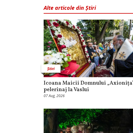
Alte articole din Știri
Știri
Icoana Maicii Domnului „Axionița”
pelerinaj la Vaslui
07 Aug, 2026