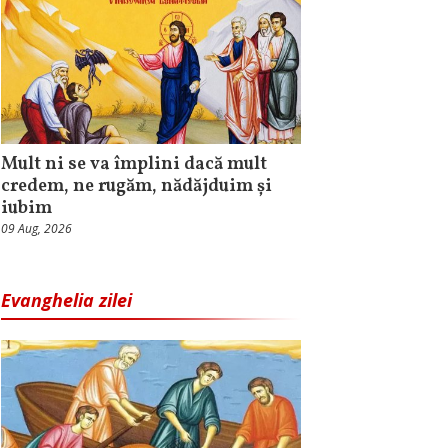
Mult ni se va împlini dacă mult
credem, ne rugăm, nădăjduim și
iubim
09 Aug, 2026
Evanghelia zilei