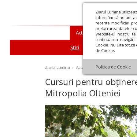
Ziarul Lumina utilizea
informăm că ne-am actu
recente modificări pr
prelucrarea datelor cu
Actualitate religioasă
T
Website-ul nostru te 
continuarea navigării 
Cookie. Nu uita totuși 
Știri
Mesaje și cuvântări
de Cookie.
Politica de Cookie
Ziarul Lumina
›
Actualitate religioasă
›
Știri
›
Cu
Cursuri pentru obținere
Mitropolia Olteniei
st
Septembrie
Octombrie
Noiembrie
Decembrie
Ianuar