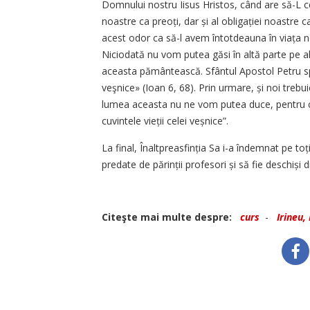
Domnului nostru Iisus Hristos, când are să-L ce
noastre ca preoți, dar și al obligației noastr
acest odor ca să-l avem întotdeauna în viața no
Niciodată nu vom putea găsi în altă parte pe alt
aceasta pământească. Sfântul Apostol Petru sp
veşnice» (Ioan 6, 68). Prin urmare, și noi trebu
lumea aceasta nu ne vom putea duce, pentru că
cuvintele vieții celei veșnice”.
La final, Înaltpreasfinția Sa i-a îndemnat pe toți
predate de părinții profesori și să fie deschiși 
Citeşte mai multe despre:
curs
-
Irineu,