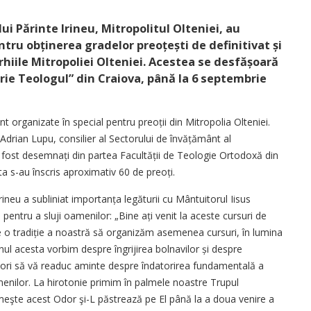
ui Părinte Irineu, Mitropolitul Olteniei, au
ntru obținerea gradelor preoțești de definitivat și
arhiile Mitropoliei Olteniei. Acestea se desfășoară
rie Teologul” din Craiova, până la 6 septembrie
nt organizate în special pentru preoții din Mitropolia Olteniei.
Adrian Lupu, consilier al Sectorului de învățământ al
au fost desemnați din partea Facul­tății de Teologie Ortodoxă din
ta s-au înscris aproximativ 60 de preoți.
rineu a subliniat importanța legăturii cu Mântuitorul Iisus
, pentru a sluji oamenilor: „Bine ați venit la aceste cursuri de
e o tradiție a noastră să organizăm asemenea cursuri, în lumina
nul acesta vorbim despre îngrijirea bolnavilor și despre
 dori să vă readuc aminte despre îndatorirea fundamentală a
menilor. La hirotonie primim în palmele noastre Trupul
imeşte acest Odor şi-L păstrează pe El până la a doua venire a