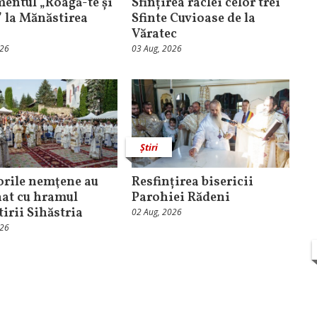
entul „Roagă-te și
Sfințirea raclei celor trei
” la Mănăstirea
Sfinte Cuvioase de la
Văratec
026
03 Aug, 2026
Știri
orile nemţene au
Resfințirea bisericii
at cu hramul
Parohiei Rădeni
irii Sihăstria
02 Aug, 2026
026