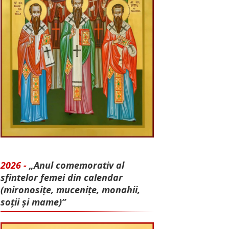
2026 -
„Anul comemorativ al
sfintelor femei din calendar
(mironosițe, mu­cenițe, monahii,
soții și mame)”