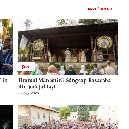
vezi toate ›
Știri
 în
Hramul Mănăstirii Sângeap‑Basaraba
din judeţul Iaşi
07 Aug, 2026