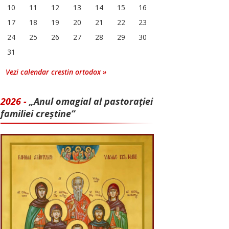
10
11
12
13
14
15
16
17
18
19
20
21
22
23
24
25
26
27
28
29
30
31
Vezi calendar crestin ortodox »
2026 -
„Anul omagial al pastorației
familiei creștine”